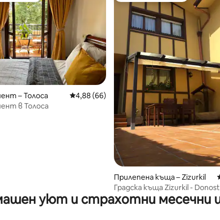
т 5, 104 отзива
ент – Толоса
Средна оценка: 4,88 от 5, 66 отзива
4,88 (66)
ент в Толоса
Прилепена къща – Zizurkil
Градска къща Zizurkil - Donost
ашен уют и страхотни месечни 
ESS02215