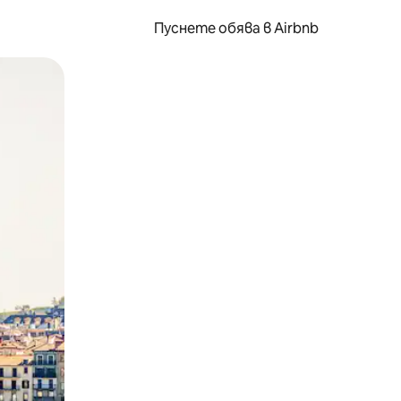
Пуснете обява в Airbnb
окосване или плъзгане.