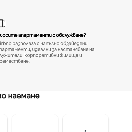
ърсите апартаменти с обслужване?
irbnb разполага с напълно обзаведени
партаменти, идеални за настаняване на
лужители, корпоративни жилища и
реместване.
но наемане