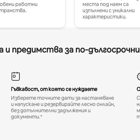
обени работни
места под наем са
транства.
изпълнени с уникални
характеристики.
 и предимства за по-дългосрочн
Гъвкавост, от която се нуждаете
О
Изберете точните дати за настаняване
С
и напускане и резервирайте лесно онлайн,
н
без допълнителни задължения и
м
документи.*
т