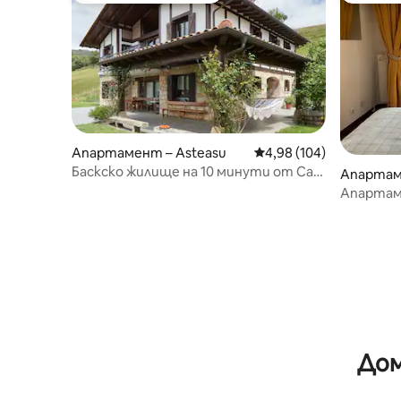
Апартамент – Asteasu
Средна оценка: 4,98 о
4,98 (104)
Баскско жилище на 10 минути от Сан
Апартам
Себастиан
Апартам
Дом