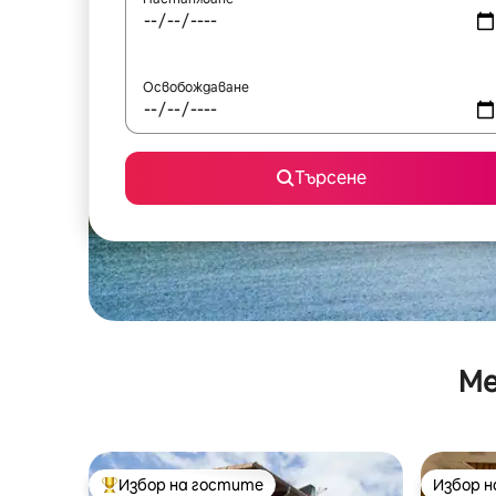
Освобождаване
Търсене
Ме
Избор на гостите
Избор 
Най-популярен избор на гостите
Избор 