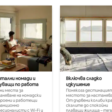
итални номади и
Включва сладко
уващи по работа
изкушение
ни места за
Понякога дестинацият
аняване на номадски
мястото за настанява
роени и работещи
От дървени колиби кр
анционно
скалите до спокойни
есионалисти с Wi-Fi и
плаващи жилища – тез