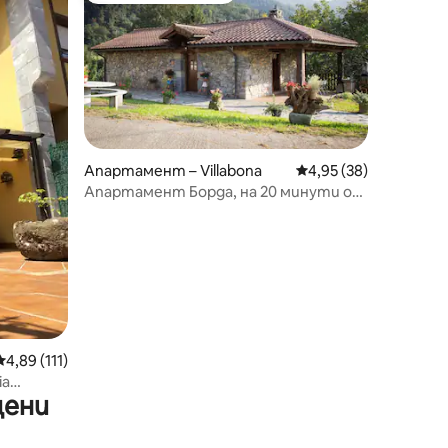
Апартамент – Villabona
Средна оценка: 4,95
4,95 (38)
Апартамент Борда, на 20 минути от
Сан Себастиан
Средна оценка: 4,89 от 5, 111 отзива
4,89 (111)
ia
цени