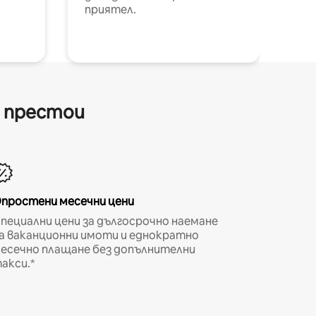
приятел.
и престои
простени месечни цени
пециални цени за дългосрочно наемане
а ваканционни имоти и еднократно
есечно плащане без допълнителни
акси.*