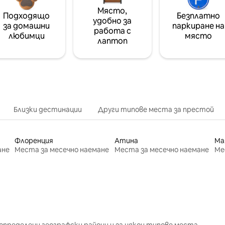
Място,
Подходящо
Безплатно
удобно за
за домашни
паркиране на
работа с
любимци
място
лаптоп
Близки дестинации
Други типове места за престой
Флоренция
Атина
Ма
ане
Места за месечно наемане
Места за месечно наемане
Ме
определени географски райони и за някои типове места.