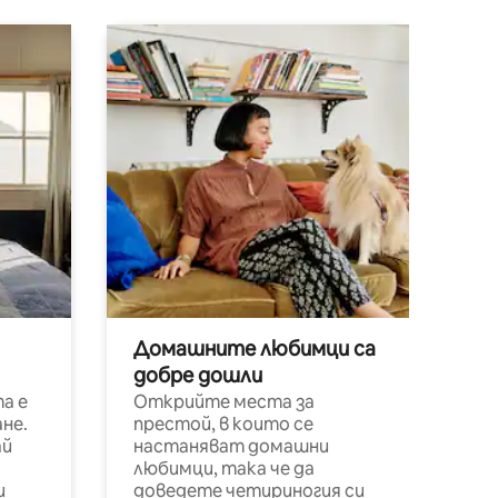
Домашните любимци са
добре дошли
а е
Открийте места за
не.
престой, в които се
ай
настаняват домашни
любимци, така че да
и
доведете четириногия си