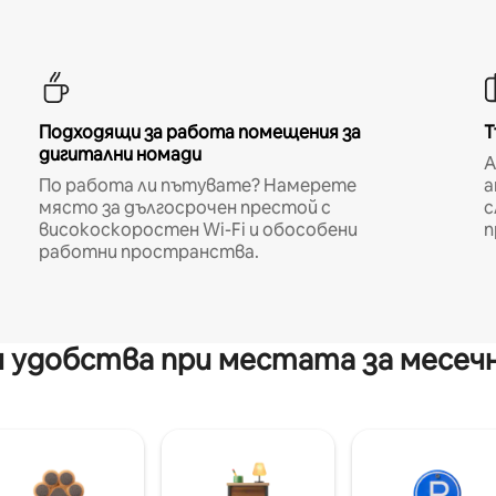
Подходящи за работа помещения за
Т
дигитални номади
A
По работа ли пътувате? Намерете
а
място за дългосрочен престой с
с
високоскоростен Wi-Fi и обособени
п
работни пространства.
 удобства при местата за месеч