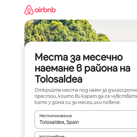
Пропускане
към
съдържанието
Места за месечно
наемане в района на
Tolosaldea
Открийте места под наем за дългосрочн
престои, които ви карат да се чувстват
като у дома си за месец или повече.
Местоположение
Когато резултатите се покажат, използвайт
Настаняване