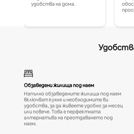
удобства на дома.
обос
прос
Удобства
Обзаведени жилища под наем
Напълно обзаведените жилища под наем
включват кухня и необходимите ви
удобства, за да живеете удобно за месец
или повече. Това е перфектната
алтернатива на преотдаването под
наем.