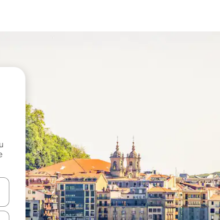
и
е
е клавишите със стрелки нагоре и надолу или навигирайте с д