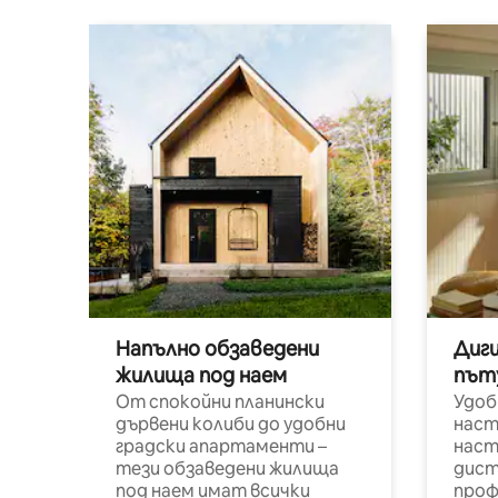
Напълно обзаведени
Диг
жилища под наем
път
От спокойни планински
Удоб
дървени колиби до удобни
наст
градски апартаменти –
наст
тези обзаведени жилища
дист
под наем имат всички
проф