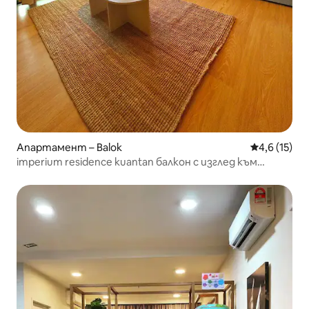
Апартамент – Balok
Средна оцен
4,6 (15)
imperium residence kuantan балкон с изглед към
морето 5pax