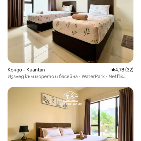
Кондо – Kuantan
Средна оценк
4,78 (32)
Изглед към морето и басейна - WaterPark - Netflix
-2BR - SwissGarden_L7