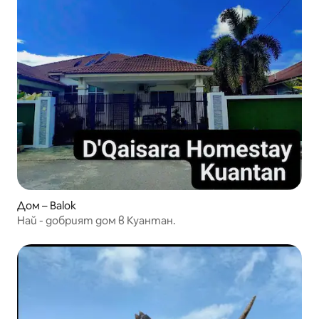
Дом – Balok
Най - добрият дом в Куантан.