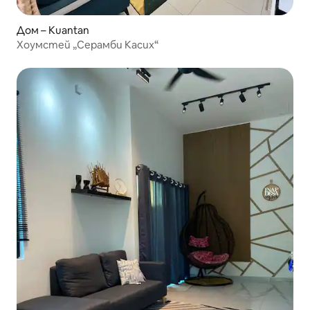
Дом – Kuantan
Хоумстей „Серамби Касих“