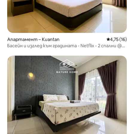
Апартамент – Kuantan
Средна оценк
4,75 (16)
Басейн и изглед към градината - Netflix - 2 спални @
Swiss Garden_L1