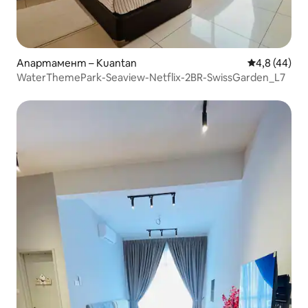
Апартамент – Kuantan
Средна оцен
4,8 (44)
WaterThemePark-Seaview-Netflix-2BR-SwissGarden_L7