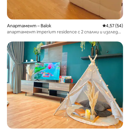
Апартамент – Balok
Средна оценк
4,57 (54)
апартамент imperium residence с 2 спални и изглед
към морето за 9 души