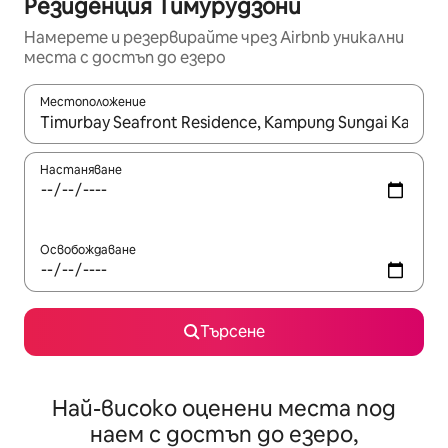
Резиденция Тимурудзони
Намерете и резервирайте чрез Airbnb уникални
места с достъп до езеро
Местоположение
Когато резултатите се покажат, използвайте клавишите 
Настаняване
Освобождаване
Търсене
Най-високо оценени места под
наем с достъп до езеро,