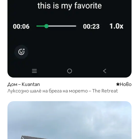
Дом – Kuantan
Ново мяс
Ново
Луксозно шалѐ на брега на морето – The Retreat