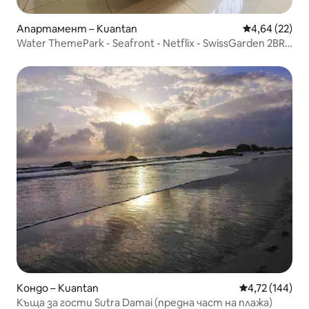
Апартамент – Kuantan
Средна оценк
4,64 (22)
Water ThemePark - Seafront - Netflix - SwissGarden 2BR -
LG
Кондо – Kuantan
Средна оценка
4,72 (144)
Къща за гости Sutra Damai (предна част на плажа)