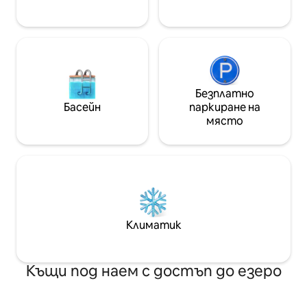
SpringVale Homestay 🏠🌄🏠
лесно готвене.
Безплатно
Басейн
паркиране на
място
Климатик
Къщи под наем с достъп до езеро