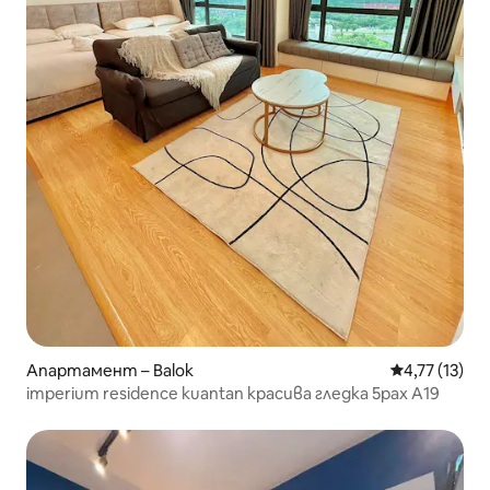
Апартамент – Balok
Средна оценк
4,77 (13)
imperium residence kuantan красива гледка 5pax A19