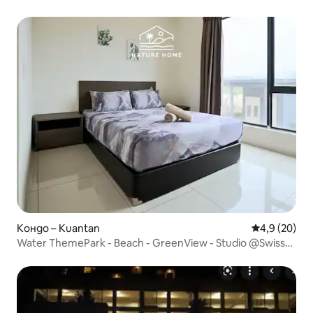
Кондо – Kuantan
Средна оцен
4,9 (20)
Water ThemePark - Beach - GreenView - Studio @Swiss
Garden