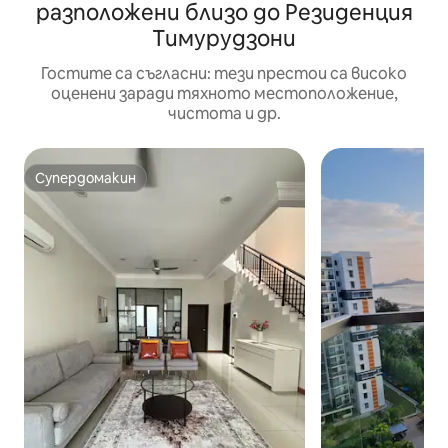
разположени близо до Резиденция
Тимурудзони
Гостите са съгласни: тези престои са високо
оценени заради тяхното местоположение,
чистота и др.
Супердомакин
Супердомакин