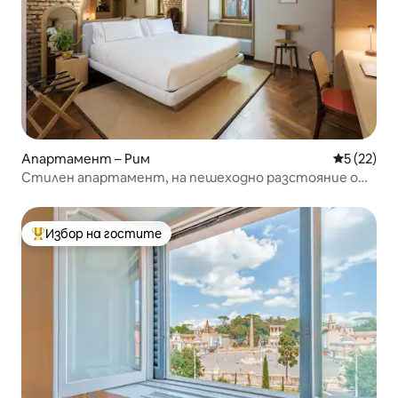
Апартамент – Рим
Средна оц
5 (22)
Стилен апартамент, на пешеходно разстояние от
Колизеума Suli3
Избор на гостите
Най-популярен избор на гостите