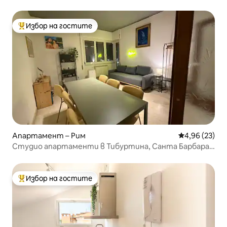
Избор на гостите
Най-популярен избор на гостите
Апартамент – Рим
Средна оценк
4,96 (23)
Студио апартаменти в Тибуртина, Санта Барбара.
Идеални за 2 – 6 гости
Избор на гостите
Най-популярен избор на гостите