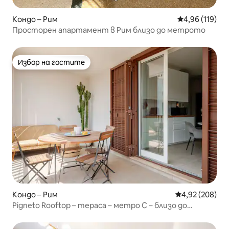
Кондо – Рим
Средна оценка
4,96 (119)
Просторен апартамент в Рим близо до метрото
Избор на гостите
Избор на гостите
Кондо – Рим
Средна оценка
4,92 (208)
Pigneto Rooftop – тераса – метро C – близо до
Колизеума