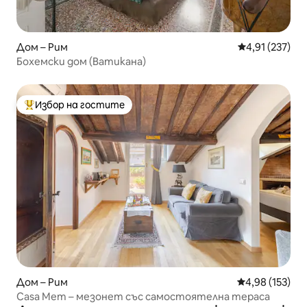
Дом – Рим
Средна оценка
4,91 (237)
Бохемски дом (Ватикана)
Избор на гостите
Най-популярен избор на гостите
Дом – Рим
Средна оценка
4,98 (153)
Casa Mem – мезонет със самостоятелна тераса