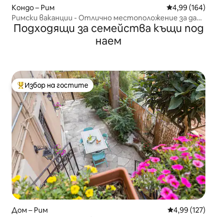
Кондо – Рим
Средна оценка
4,99 (164)
Римски ваканции - Отлично местоположение за да
Подходящи за семейства къщи под
се насладите на Рим
наем
Избор на гостите
Най-популярен избор на гостите
Дом – Рим
Средна оценка
4,99 (127)