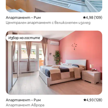
Апартамент – Рим
Средна оценка
4,98 (109)
Централен апартамент с великолепен изглед
Избор на гостите
Избор на гостите
Апартамент – Рим
Средна оценка
4,93 (128)
Апартамент Аврора