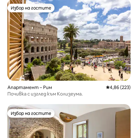
Избор на гостите
Избор на гостите
Апартамент – Рим
Средна оценка
4,86 (223)
Почивка с изглед към Колизеума.
Избор на гостите
Избор на гостите