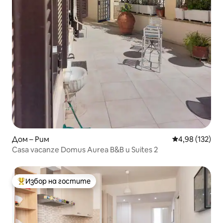
Дом – Рим
Средна оценка
4,98 (132)
Casa vacanze Domus Aurea B&B и Suites 2
Избор на гостите
Най-популярен избор на гостите