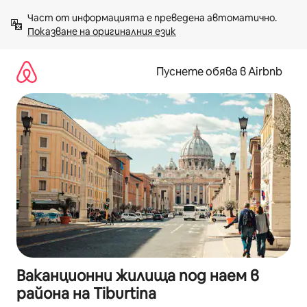
Пропускане
Част от информацията е преведена автоматично. 
към
Показване на оригиналния език
съдържанието
Пуснете обява в Airbnb
Ваканционни жилища под наем в
района на Tiburtina