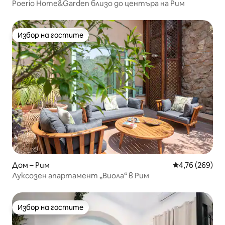
Poerio Home&Garden близо до центъра на Рим
Избор на гостите
Избор на гостите
Дом – Рим
Средна оценка
4,76 (269)
Луксозен апартамент „Виола“ в Рим
Избор на гостите
Избор на гостите