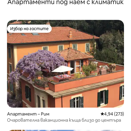
Апартаменти под наем с климатик
Избор на гостите
Избор на гостите
Апартамент – Рим
Средна оценка
4,94 (273)
Очарователна ваканционна къща близо до центъра