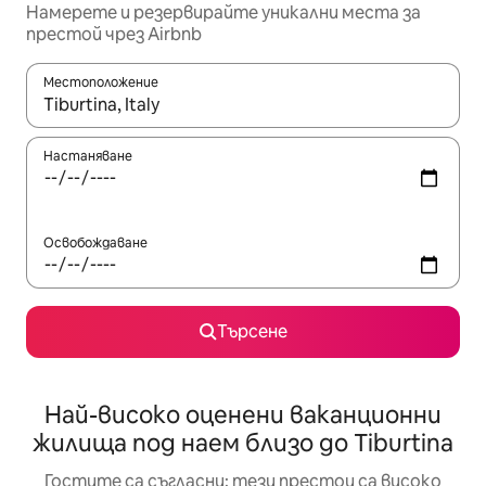
Намерете и резервирайте уникални места за
престой чрез Airbnb
Местоположение
Когато резултатите се покажат, използвайте клавишите 
Настаняване
Освобождаване
Търсене
Най-високо оценени ваканционни
жилища под наем близо до Tiburtina
Гостите са съгласни: тези престои са високо