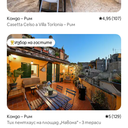
Кондо – Рим
Средна оценка
4,95 (107)
Casetta Celso a Villa Torlonia – Рим
Избор на гостите
Най-популярен избор на гостите
Кондо – Рим
Средна оце
5 (129)
Тих пентхаус на площад „Навона“ • 3 тераси