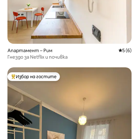
Апартамент – Рим
Средна о
5 (6)
Гнездо за Netflix и почивка
Избор на гостите
Най-популярен избор на гостите