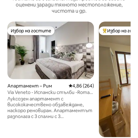
оценени заради тяхното местоположение,
чистота и др.
Избор на гостите
Избор на гос
Избор на гостите
Най-популярен 
Апартамент – Рим
Средна оценка: 4,86 от 5, 264
4,86 (264)
Via Veneto - Испански стълби -Roma
Luma Suite 29
Луксозен апартамент с
висококачествено обзавеждане,
наскоро реновиран. Апартаментът
разполага с 3 спални с 3
самостоятелни бани.
Самостоятелна хидромасажна вана
с озон и хромирана терапия в две от