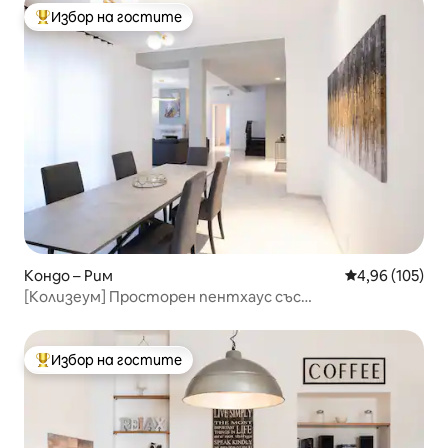
Избор на гостите
Най-популярен избор на гостите
Кондо – Рим
Средна оценка
4,96 (105)
[Колизеум] Просторен пентхаус със
самостоятелен фитнес зала
Избор на гостите
Най-популярен избор на гостите