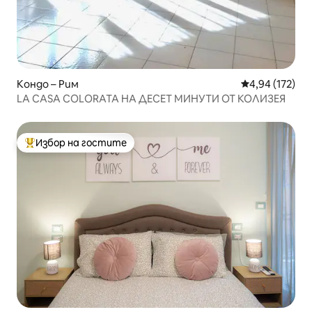
Кондо – Рим
Средна оценка
4,94 (172)
LA CASA COLORATA НА ДЕСЕТ МИНУТИ ОТ КОЛИЗЕЯ
Избор на гостите
Най-популярен избор на гостите