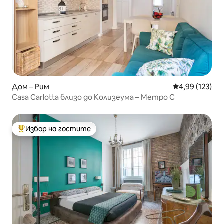
Дом – Рим
Средна оценка
4,99 (123)
Casa Carlotta близо до Колизеума – Метро C
Избор на гостите
Най-популярен избор на гостите