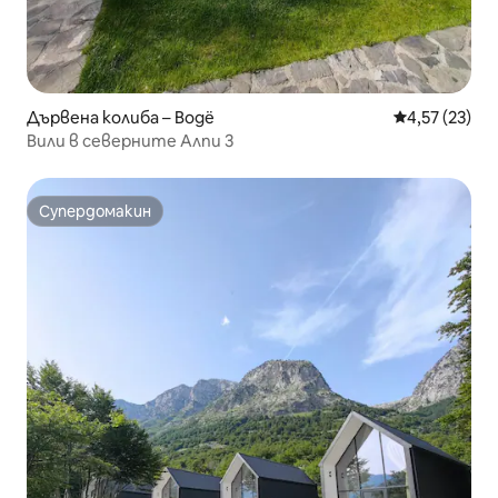
Дървена колиба – Bogë
Средна оценк
4,57 (23)
Вили в северните Алпи 3
Супердомакин
Супердомакин