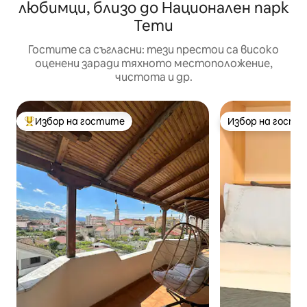
любимци, близо до Национален парк
Тети
Гостите са съгласни: тези престои са високо
оценени заради тяхното местоположение,
чистота и др.
Избор на гостите
Избор на гости
Най-популярен избор на гостите
Избор на гости