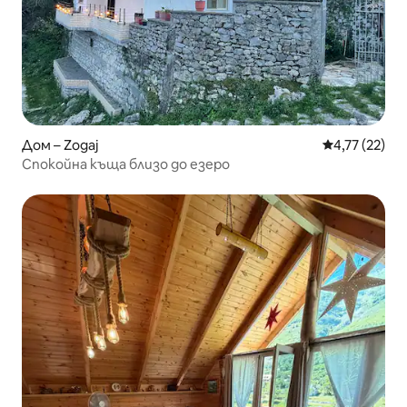
Дом – Zogaj
Средна оценк
4,77 (22)
Спокойна къща близо до езеро