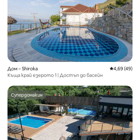
Дом – Shiroka
Средна оценк
4,69 (49)
Къща край езерото 1 | Достъп до басейн
Супердомакин
Супердомакин