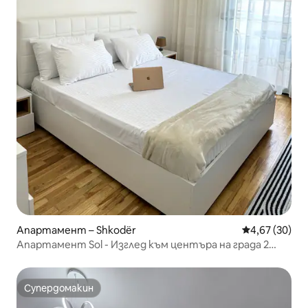
Апартамент – Shkodër
Средна оценк
4,67 (30)
Апартамент Sol - Изглед към центъра на града 2
спални
Супердомакин
Супердомакин