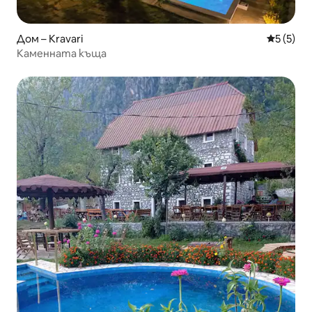
Дом – Kravari
Средна о
5 (5)
Каменната къща