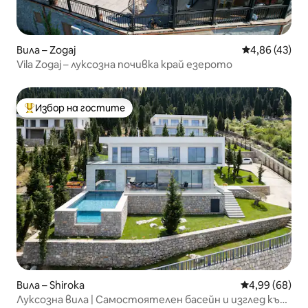
Вила – Zogaj
Средна оценк
4,86 (43)
Vila Zogaj – луксозна почивка край езерото
Избор на гостите
Най-популярен избор на гостите
Вила – Shiroka
Средна оценк
4,99 (68)
Луксозна вила | Самостоятелен басейн и изглед към