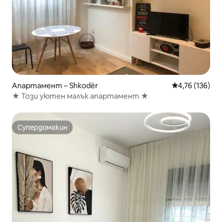
Апартамент – Shkodër
Средна оценка
4,76 (136)
★ Този уютен малък апартамент ★
Супердомакин
Супердомакин