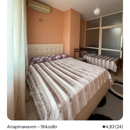
Апартамент – Shkodër
Средна оценк
4,83 (24)