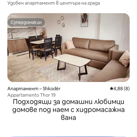
Удобен апартамент в центъра на града
Супердомакин
Супердомакин
Апартамент – Shkodër
Средна оцен
4,88 (8)
Appartamento Thor 19
Подходящи за домашни любимци
домове под наем с хидромасажна
вана