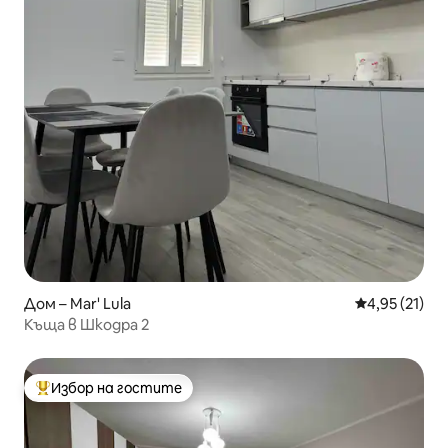
Дом – Mar' Lula
Средна оценк
4,95 (21)
Къща в Шкодра 2
Избор на гостите
Най-популярен избор на гостите