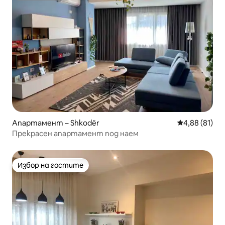
Апартамент – Shkodër
Средна оценк
4,88 (81)
Прекрасен апартамент под наем
Избор на гостите
Избор на гостите