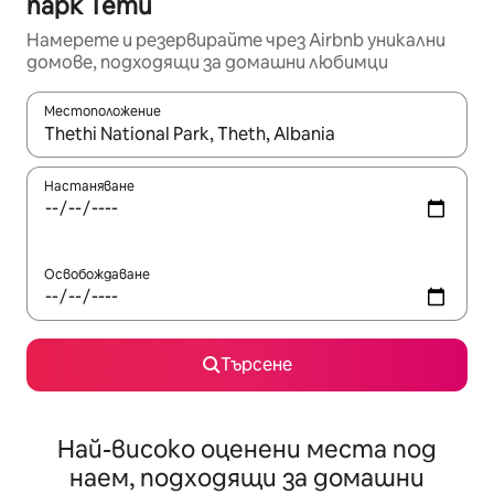
парк Тети
Намерете и резервирайте чрез Airbnb уникални
домове, подходящи за домашни любимци
Местоположение
Когато резултатите се покажат, използвайте клавишите 
Настаняване
Освобождаване
Търсене
Най-високо оценени места под
наем, подходящи за домашни