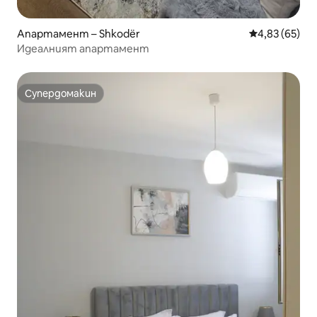
Апартамент – Shkodër
Средна оценк
4,83 (65)
Идеалният апартамент
Супердомакин
Супердомакин