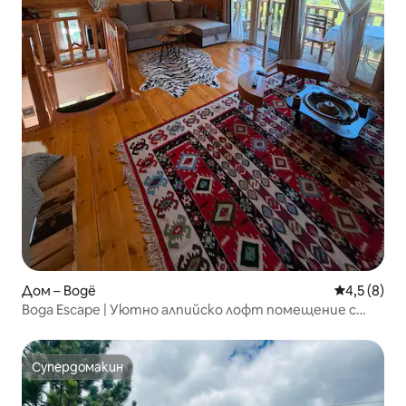
Дом – Bogë
Средна оце
4,5 (8)
Boga Escape | Уютно алпийско лофт помещение с
изглед към планината
Супердомакин
Супердомакин