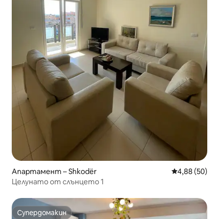
Апартамент – Shkodër
Средна оценк
4,88 (50)
Целунато от слънцето 1
Супердомакин
Супердомакин