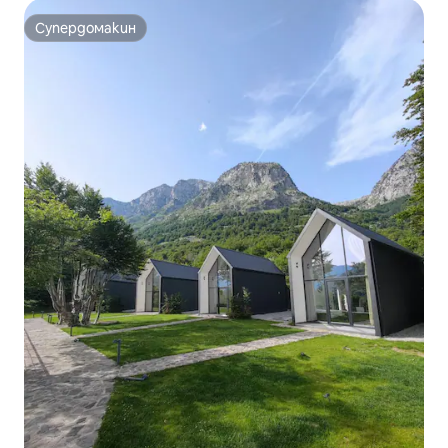
Супердомакин
Супердомакин