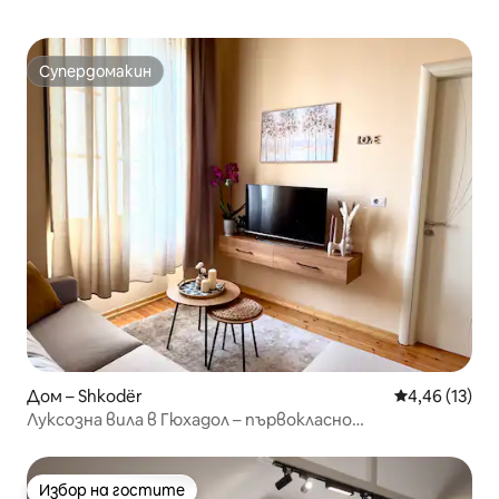
Супердомакин
Супердомакин
Дом – Shkodër
Средна оценк
4,46 (13)
Луксозна вила в Гюхадол – първокласно
местоположение
Избор на гостите