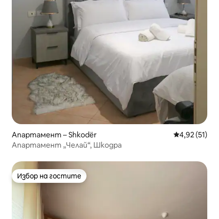
Апартамент – Shkodër
Средна оценк
4,92 (51)
Апартамент „Челай“, Шкодра
Избор на гостите
Избор на гостите