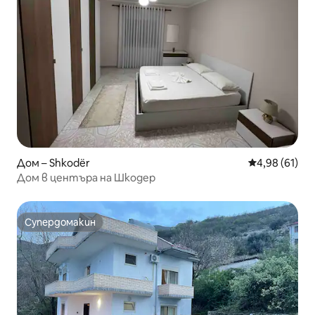
Дом – Shkodër
Средна оценк
4,98 (61)
Дом в центъра на Шкодер
Супердомакин
Супердомакин