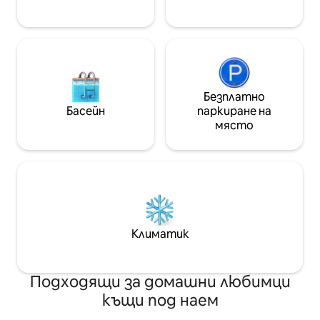
Резервирайте почивката си още
отпуснете и да
днес! Паркинг пред къщата
като у дома си
Безплатно
Басейн
паркиране на
място
Климатик
Подходящи за домашни любимци
къщи под наем