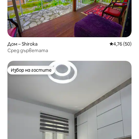
Дом – Shiroka
Средна оценк
4,76 (50)
Сред дърветата
Избор на гостите
Избор на гостите