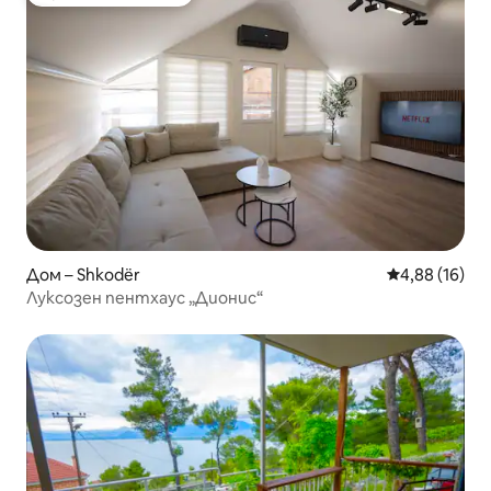
Избор на гостите
Дом – Shkodër
Средна оценк
4,88 (16)
Луксозен пентхаус „Дионис“