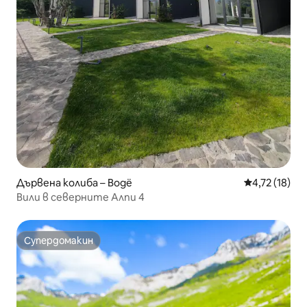
Дървена колиба – Bogë
Средна оценк
4,72 (18)
Вили в северните Алпи 4
Супердомакин
Супердомакин