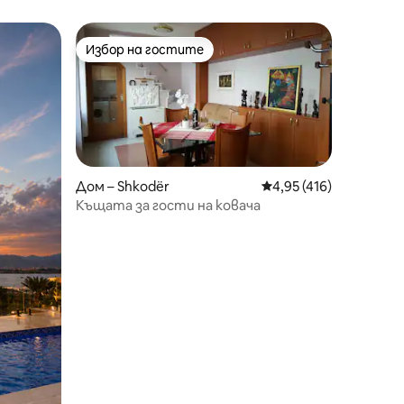
Избор на гостите
Избор на гостите
Дом – Shkodër
Средна оценка: 4,95 
4,95 (416)
Къщата за гости на ковача