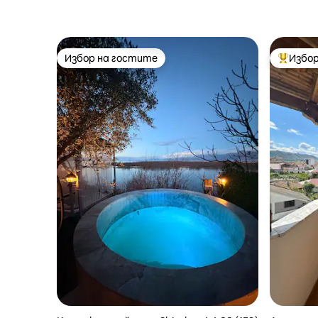
Избор на гостите
Избор
Избор на гостите
Най-поп