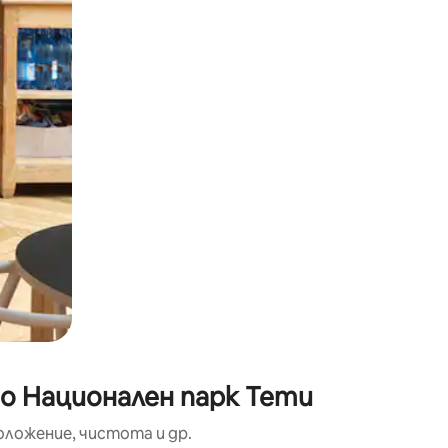
окосване или плъзгане.
до Национален парк Тети
оложение, чистота и др.