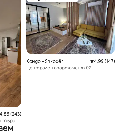
Най-популярен избор на гостите
Кондо – Shkodër
Средна оценка: 4,99 
4,99 (147)
Централен апартамент 02
редна оценка: 4,86 от 5, 243 отзива
4,86 (243)
ентъра
аем