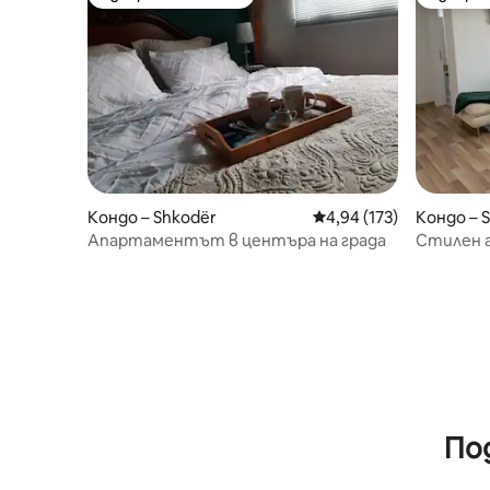
Избор на гостите
Избор 
Кондо – Shkodër
Средна оценка: 4,94 о
4,94 (173)
Кондо – 
Апартаментът в центъра на града
Стилен 
пешеход
По