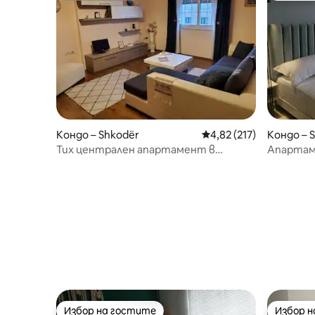
Кондо – Shkodër
Средна оценка: 4,82 о
4,82 (217)
Кондо – 
Тих централен апартамент в
Апартам
Шкодра
Централ
Избор на гостите
Избор 