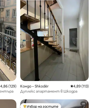
редна оценка: 4,86 от 5, 129 отзива
4,86 (129)
Кондо – Shkodër
Средна оценка: 4,89 
4,89 (113)
центъра
Дуплекс апартамент в Шкодра
Избор на гостите