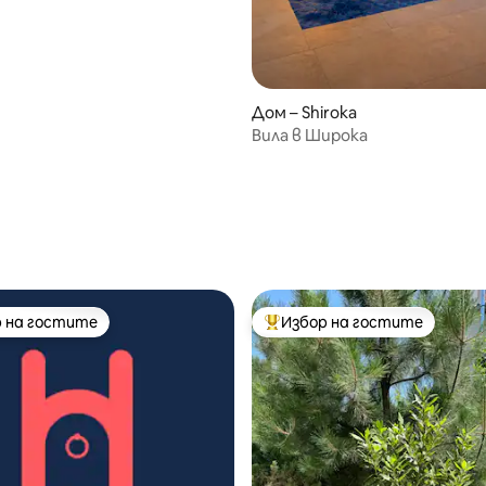
Дом – Shiroka
Вила в Широка
от 5, 33 отзива
 на гостите
Избор на гостите
улярен избор на гостите
Най-популярен избор на гос