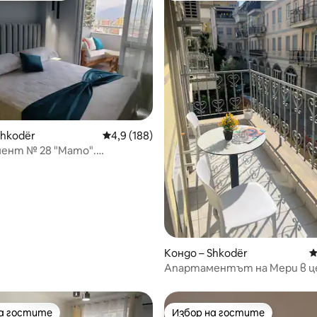
т 5, 217 отзива
Shkodër
Средна оценка: 4,9 от 5, 188 отзива
4,9 (188)
ент № 28 "Мато".
ен и светъл
Кондо – Shkodër
С
Апартаментът на Мери в 
на гостите
Избор на гостите