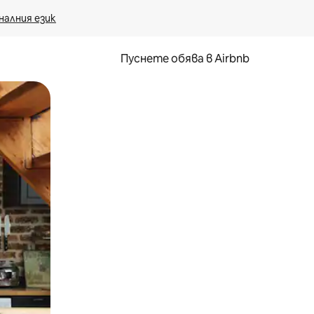
налния език
Пуснете обява в Airbnb