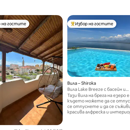
 на гостите
Избор на гостите
улярен избор на гостите
Най-популярен избор на гос
Вила – Shiroka
Вила Lake Breeze с басейн и
великолепни гледки
Тази вила на брега на езеро 
където можете да се отпус
се отпуснете и да се съжив
красива алфреска и интери
жилищни помещения. Три
превъзходни спални с изглед
езерото. Насладете се на 