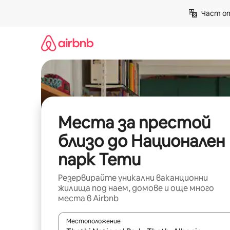
Пропускане
Част от
към
съдържанието
Места за престой
близо до Национален
парк Тети
Резервирайте уникални ваканционни
жилища под наем, домове и още много
места в Airbnb
Местоположение