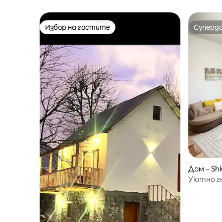
Избор на гостите
Суперд
Избор на гостите
Суперд
Дом – Sh
Уютно г