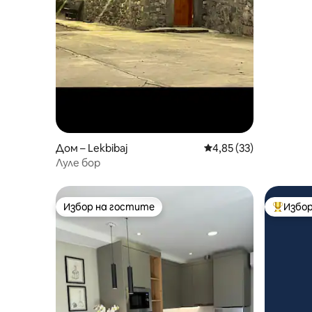
Дом – Lekbibaj
Средна оценка: 4,85 
4,85 (33)
Луле бор
Избор на гостите
Избор
Избор на гостите
Най-поп