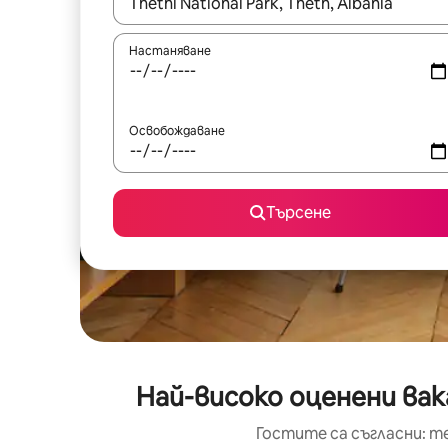
Когато резултатите се покажат, използвайт
Настаняване
Освобождаване
Търсене
Най-високо оценени вак
Гостите са съгласни: т