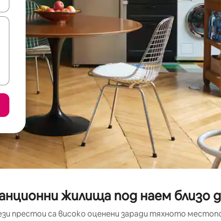
е клавишите със стрелки нагоре и надолу или навигирайте с д
анционни жилища под наем близо 
ези престои са високо оценени заради тяхното местоп