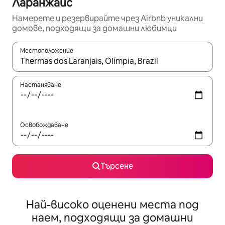
Ларанжайс
Намерете и резервирайте чрез Airbnb уникални
домове, подходящи за домашни любимци
Местоположение
Когато резултатите се покажат, използвайте клавишите 
Настаняване
Освобождаване
Търсене
Най-високо оценени места под
наем, подходящи за домашни