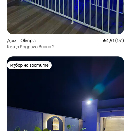
Дом – Olímpia
Средна оценк
4,91 (151)
Къща Родриго Виана 2
Избор на гостите
Избор на гостите