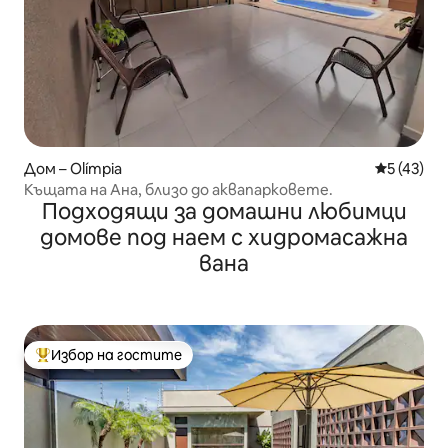
Дом – Olímpia
Средна оц
5 (43)
Къщата на Ана, близо до аквапарковете.
Подходящи за домашни любимци
домове под наем с хидромасажна
вана
Избор на гостите
Най-популярен избор на гостите