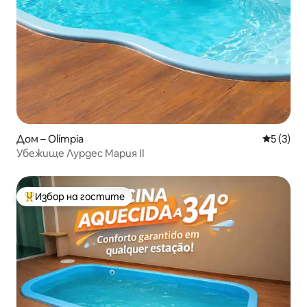
Дом – Olímpia
Средна о
5 (3)
Убежище Лурдес Мария II
Избор на гостите
Най-популярен избор на гостите