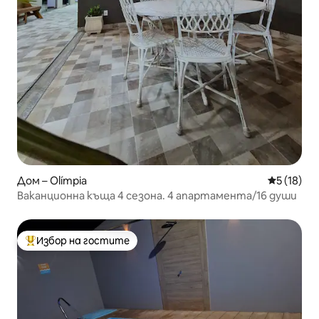
Дом – Olímpia
Средна оц
5 (18)
Ваканционна къща 4 сезона. 4 апартамента/16 души
Избор на гостите
Най-популярен избор на гостите