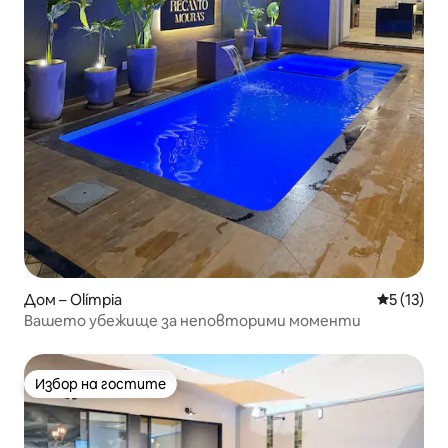
Дом – Olímpia
Средна оц
5 (13)
Вашето убежище за неповторими моменти
Избор на гостите
Избор на гостите