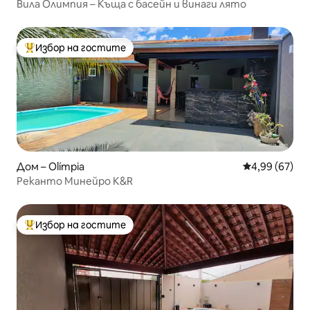
Вила Олимпия – Къща с басейн и винаги лято
Избор на гостите
Най-популярен избор на гостите
Дом – Olímpia
Средна оценк
4,99 (67)
Реканто Минейро K&R
Избор на гостите
Най-популярен избор на гостите