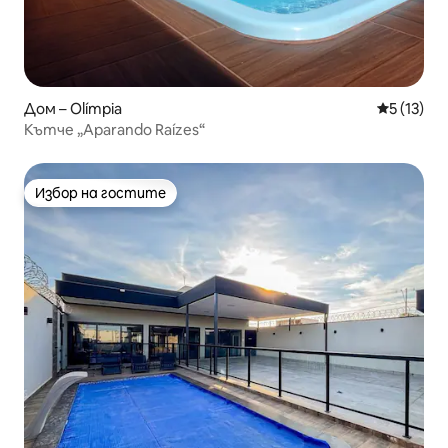
Дом – Olímpia
Средна оц
5 (13)
Кътче „Aparando Raízes“
Избор на гостите
Избор на гостите