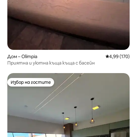
Дом – Olímpia
Средна оценка
4,99 (170)
Приятна и уютна къща къща с басейн
Избор на гостите
Избор на гостите