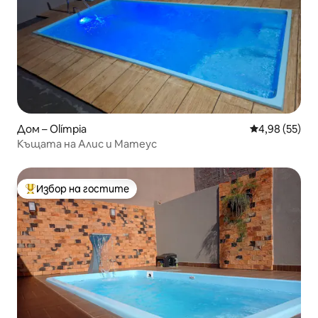
Дом – Olímpia
Средна оценк
4,98 (55)
Къщата на Алис и Матеус
Избор на гостите
Най-популярен избор на гостите