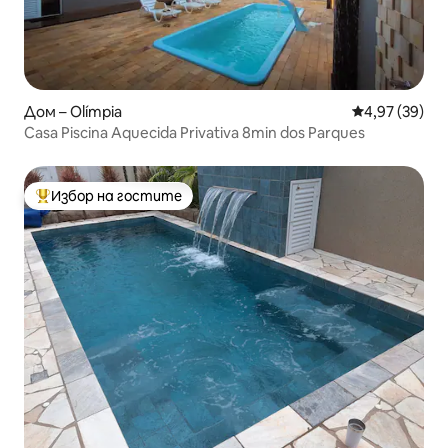
Дом – Olímpia
Средна оценк
4,97 (39)
Casa Piscina Aquecida Privativa 8min dos Parques
Избор на гостите
Най-популярен избор на гостите