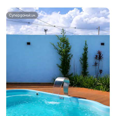
Супердомакин
Супердомакин