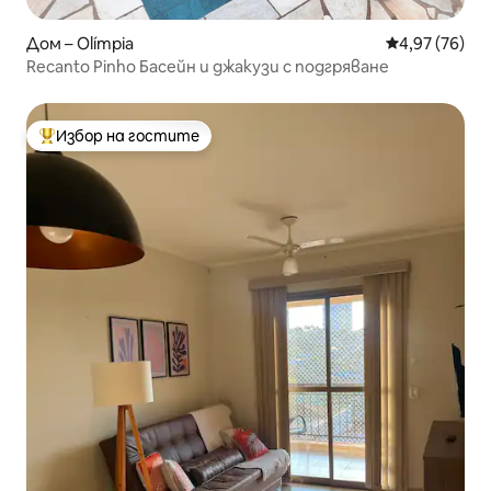
Дом – Olímpia
Средна оценк
4,97 (76)
Recanto Pinho Басейн и джакузи с подгряване
Избор на гостите
Най-популярен избор на гостите