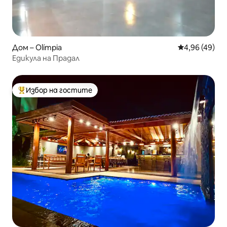
Дом – Olímpia
Средна оценк
4,96 (49)
Едикула на Прадал
Избор на гостите
Най-популярен избор на гостите