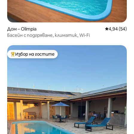
Дом – Olímpia
Средна оценк
4,94 (54)
Басейн с подгряване, климатик, Wi-Fi
Избор на гостите
Най-популярен избор на гостите