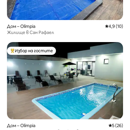
Дом – Olímpia
Средна оцен
4,9 (10)
Жилище в Сан Рафаел
Избор на гостите
Най-популярен избор на гостите
Дом – Olímpia
Средна оц
5 (26)