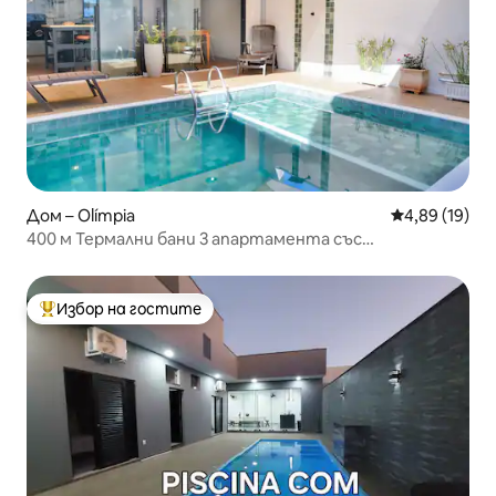
Дом – Olímpia
Средна оценк
4,89 (19)
400 м Термални бани 3 апартамента със
самостоятелен басейн *Casa Bali
Избор на гостите
Най-популярен избор на гостите