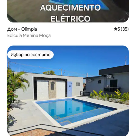
Дом – Olímpia
Средна оц
5 (35)
Edicula Menina Moça
Избор на гостите
Избор на гостите