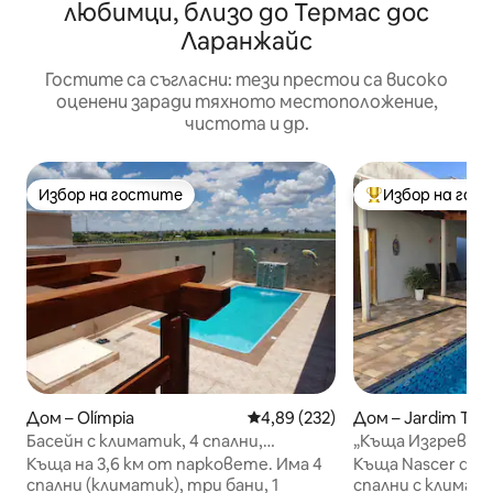
любимци, близо до Термас дос
Ларанжайс
Гостите са съгласни: тези престои са високо
оценени заради тяхното местоположение,
чистота и др.
Избор на гостите
Избор на гос
Избор на гостите
Най-популярен 
Дом – Olímpia
Средна оценка: 4,89 от 5, 232
4,89 (232)
Дом – Jardim Trop
Басейн с климатик, 4 спални,
„Къща Изгрев с 
апартамент, до 18 души
отопление“
Къща на 3,6 км от парковете. Има 4
Къща Nascer do So
спални (климатик), три бани, 1
спални с климати