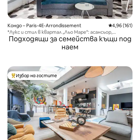
Кондо – Paris-4E-Arrondissement
Средна оценка
4,96 (161)
*Лукс и стил в квартал „Льо Маре“: асансьор,
Подходящи за семейства къщи под
пералня, сушилня
наем
Избор на гостите
Най-популярен избор на гостите