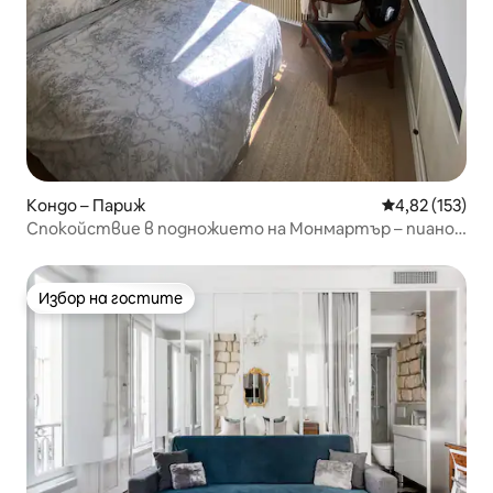
Кондо – Париж
Средна оценка
4,82 (153)
Спокойствие в подножието на Монмартър – пиано
Steinway.
Избор на гостите
Избор на гостите