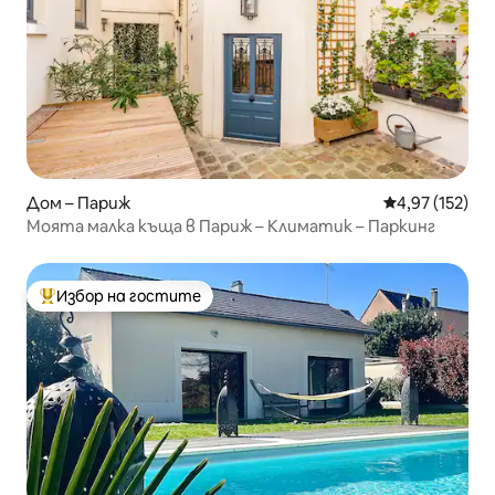
Дом – Париж
Средна оценка
4,97 (152)
Моята малка къща в Париж – Климатик – Паркинг
Избор на гостите
Най-популярен избор на гостите