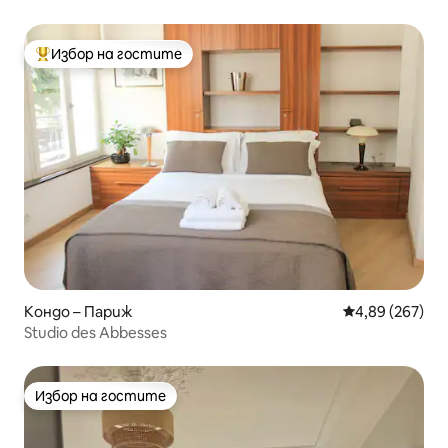
Избор на гостите
Най-популярен избор на гостите
Кондо – Париж
Средна оценка
4,89 (267)
Studio des Abbesses
Избор на гостите
Избор на гостите