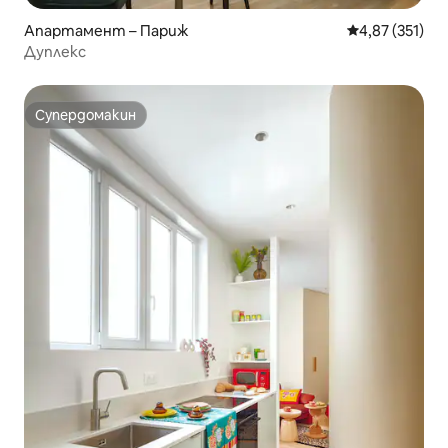
Апартамент – Париж
Средна оценка
4,87 (351)
Дуплекс
Супердомакин
Супердомакин