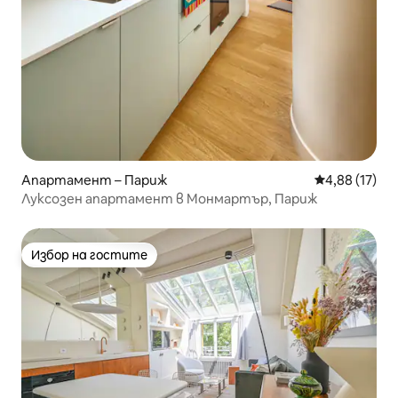
Апартамент – Париж
Средна оценк
4,88 (17)
Луксозен апартамент в Монмартър, Париж
Избор на гостите
Избор на гостите