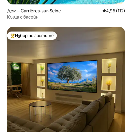
Дом – Carrières-sur-Seine
Средна оценка
4,96 (112)
Къща с басейн
Избор на гостите
Най-популярен избор на гостите