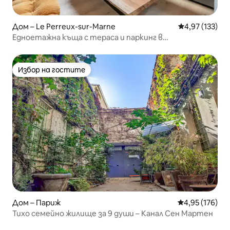
Дом – Le Perreux-sur-Marne
Средна оценка
4,97 (133)
Едноетажна къща с тераса и паркинг в
Париж<>Дисни
Избор на гостите
Избор на гостите
Дом – Париж
Средна оценка
4,95 (176)
Тихо семейно жилище за 9 души – Канал Сен Мартен