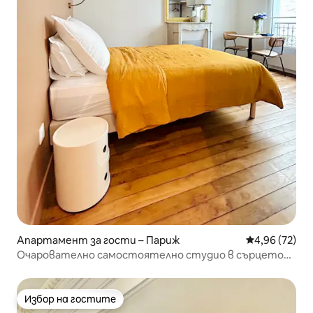
Апартамент за гости – Париж
Средна оценк
4,96 (72)
Очарователно самостоятелно студио в сърцето
на Париж
Избор на гостите
Избор на гостите