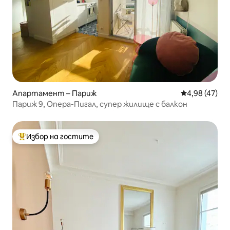
Апартамент – Париж
Средна оценк
4,98 (47)
Париж 9, Опера-Пигал, супер жилище с балкон
Избор на гостите
Най-популярен избор на гостите