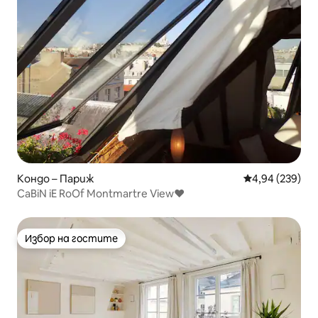
Кондо – Париж
Средна оценка
4,94 (239)
CaBiN iE RoOf Montmartre View♥
Избор на гостите
Избор на гостите