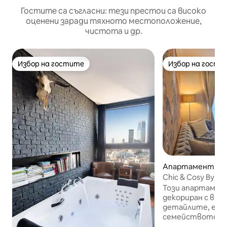
Гостите са съгласни: тези престои са високо
оценени заради тяхното местоположение,
чистота и др.
Избор на гостите
Избор на гости
Избор на гостите
Избор на гости
Апартамент – 
Chic & Cosy By Ca
Magasins
Този апартамент 
декориран с вку
детайлите, е ид
семейството ил
Предлага две пр