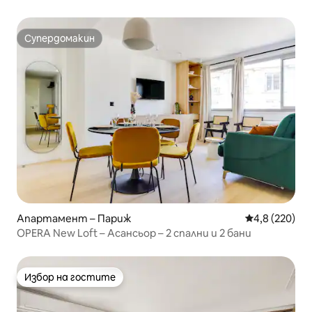
Супердомакин
Супердомакин
Апартамент – Париж
Средна оценк
4,8 (220)
OPERA New Loft – Асансьор – 2 спални и 2 бани
Избор на гостите
Избор на гостите