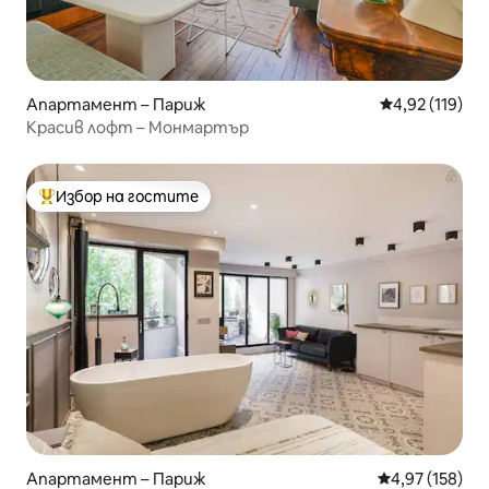
Апартамент – Париж
Средна оценка
4,92 (119)
Красив лофт – Монмартър
Избор на гостите
Най-популярен избор на гостите
Апартамент – Париж
Средна оценка
4,97 (158)