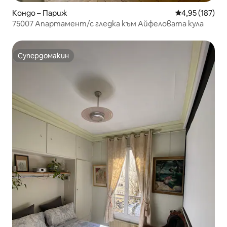
Кондо – Париж
Средна оценка
4,95 (187)
75007 Апартамент/с гледка към Айфеловата кула
Супердомакин
Супердомакин