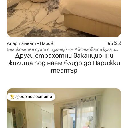
Апартамент – Париж
Средна оц
5 (25)
Великолепен суит с изглед към Айфеловата кула и
Други страхотни ваканционни
Шанз-Елизе, с климатик
жилища под наем близо до Парижки
театър
Избор на гостите
Най-популярен избор на гостите