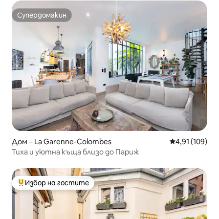
Супердомакин
Супердомакин
Дом – La Garenne-Colombes
Средна оценка
4,91 (109)
Тиха и уютна къща близо до Париж
Избор на гостите
Най-популярен избор на гостите