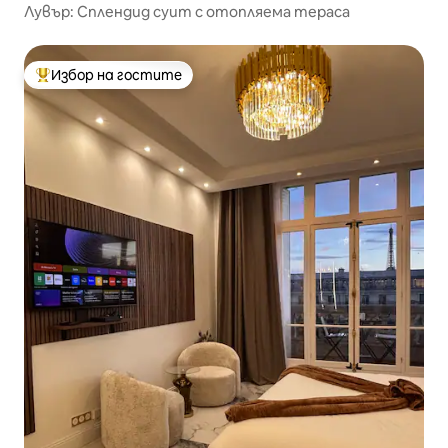
Лувър: Сплендид суит с отопляема тераса
Избор на гостите
Най-популярен избор на гостите