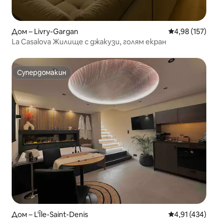
Дом – Livry-Gargan
Средна оценка
4,98 (157)
La Casalova Жилище с джакузи, голям екран
Супердомакин
Супердомакин
Дом – L'Île-Saint-Denis
Средна оценка
4,91 (434)