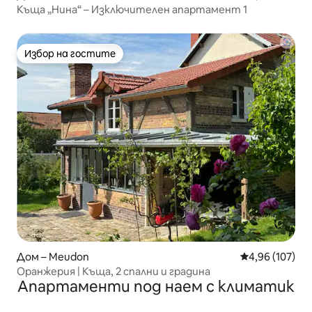
Къща „Нина“ – Изключителен апартамент 1
Избор на гостите
Избор на гостите
Дом – Meudon
Средна оценка
4,96 (107)
Оранжерия | Къща, 2 спални и градина
Апартаменти под наем с климатик