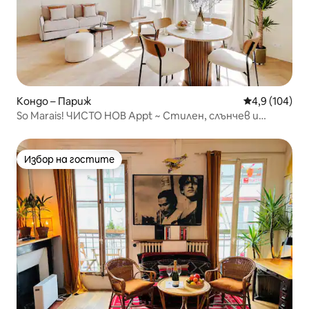
Кондо – Париж
Средна оценк
4,9 (104)
So Marais! ЧИСТО НОВ Appt ~ Стилен, слънчев и
удобен
Избор на гостите
Избор на гостите