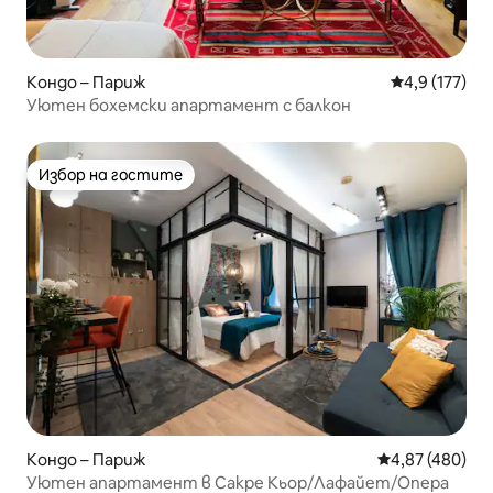
Кондо – Париж
Средна оценк
4,9 (177)
Уютен бохемски апартамент с балкон
Избор на гостите
Избор на гостите
Кондо – Париж
Средна оценка
4,87 (480)
Уютен апартамент в Сакре Кьор/Лафайет/Опера