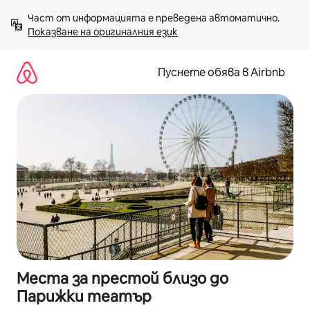
Пропускане
Част от информацията е преведена автоматично. 
към
Показване на оригиналния език
съдържанието
Пуснете обява в Airbnb
Места за престой близо до
Парижки театър