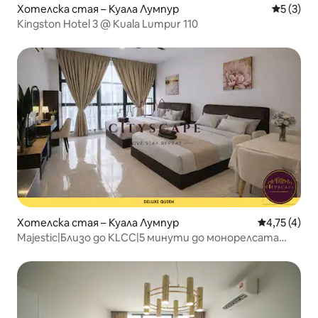
Хотелска стая – Куала Лумпур
Средна о
5 (3)
Kingston Hotel 3 @ Kuala Lumpur 110
Хотелска стая – Куала Лумпур
Средна оцен
4,75 (4)
Majestic|Близо до KLCC|5 минути до монорелсата
Medan Tuanku