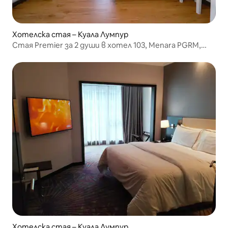
Хотелска стая – Куала Лумпур
Стая Premier за 2 души в хотел 103, Menara PGRM,
Cheras_8
Хотелска стая – Куала Лумпур