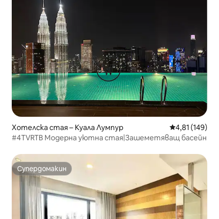
Хотелска стая – Куала Лумпур
Средна оценка
4,81 (149)
#4TVRTB Модерна уютна стая|Зашеметяващ басейн
Супердомакин
Супердомакин