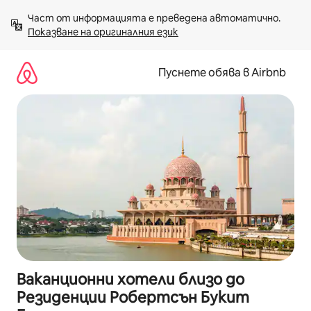
Пропускане
Част от информацията е преведена автоматично. 
към
Показване на оригиналния език
съдържанието
Пуснете обява в Airbnb
Ваканционни хотели близо до
Резиденции Робертсън Букит