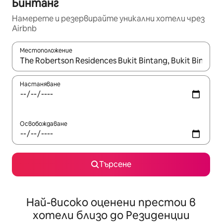
Бинтанг
Намерете и резервирайте уникални хотели чрез
Airbnb
Местоположение
Когато резултатите се покажат, използвайте клавишите 
Настаняване
Освобождаване
Търсене
Най-високо оценени престои в
хотели близо до Резиденции