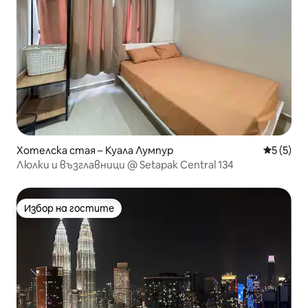
Хотелска стая – Куала Лумпур
Средна о
5 (5)
Люлки и възглавници @ Setapak Central 134
Избор на гостите
Избор на гостите