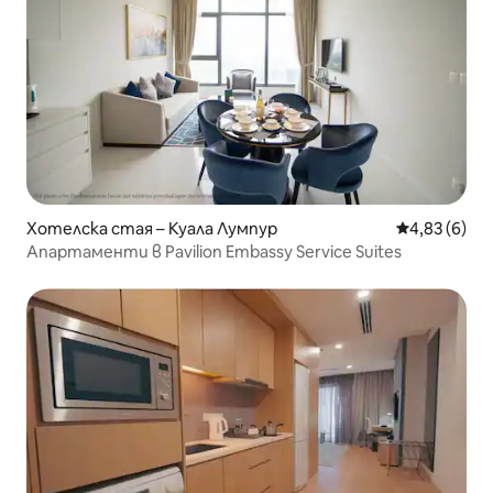
Хотелска стая – Куала Лумпур
Средна оцен
4,83 (6)
Апартаменти в Pavilion Embassy Service Suites