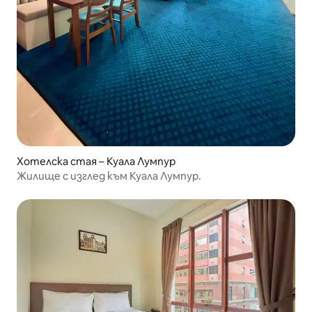
Хотелска стая – Куала Лумпур
Жилище с изглед към Куала Лумпур.