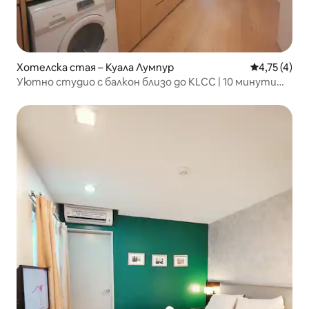
Хотелска стая – Куала Лумпур
Средна оцен
4,75 (4)
Уютно студио с балкон близо до KLCC | 10 минути
пеша