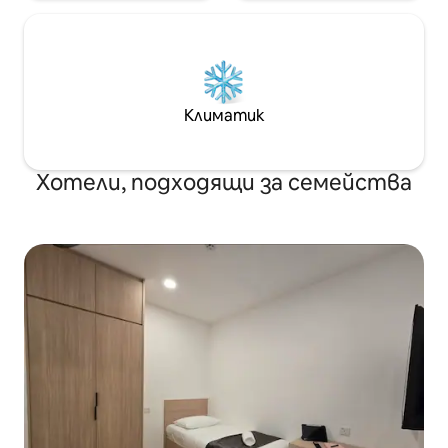
помогне да се приберете топло и
внимателно у дома тук. Какво
чакате?Елате при нас в Куала
Лумпур!
Климатик
Хотели, подходящи за семейства