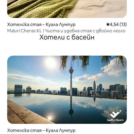
Хотелска стая – Куала Лумпур
Средна оценк
4,54 (13)
Maluri Cheras KL | Чиста и удобна стая с двойно легло
Хотели с басейн
Хотелска стая – Куала Лумпур