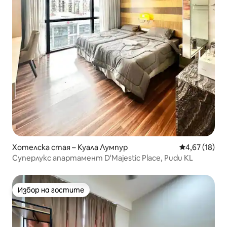
Хотелска стая – Куала Лумпур
Средна оценк
4,67 (18)
Суперлукс апартамент D'Majestic Place, Pudu KL
Избор на гостите
Избор на гостите