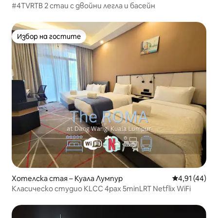
#4TVRTB 2 стаи с двойни легла и басейн
Избор на гостите
Избор на гостите
Хотелска стая – Куала Лумпур
Средна оценк
4,91 (44)
Класическо студио KLCC 4pax 5minLRT Netflix WiFi