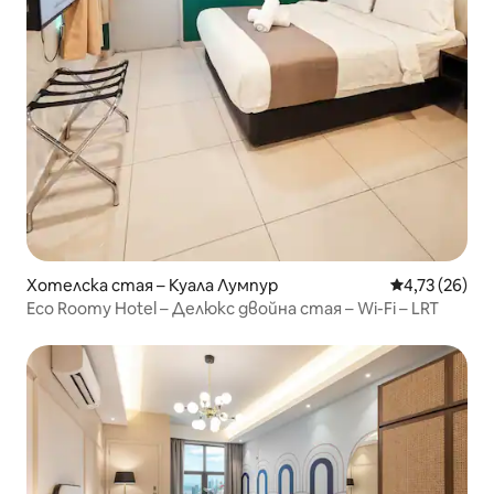
Хотелска стая – Куала Лумпур
Средна оценк
4,73 (26)
Eco Roomy Hotel – Делюкс двойна стая – Wi-Fi – LRT