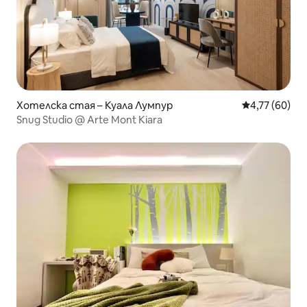
Хотелска стая – Куала Лумпур
Средна оценк
4,77 (60)
Snug Studio @ Arte Mont Kiara