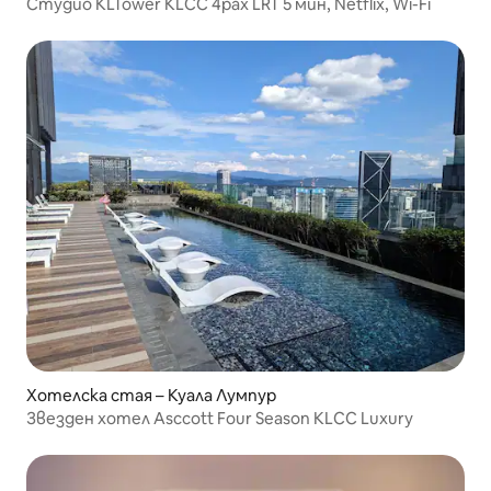
Студио KLTower KLCC 4pax LRT 5 мин, Netflix, Wi-Fi
Хотелска стая – Куала Лумпур
Звезден хотел Asccott Four Season KLCC Luxury