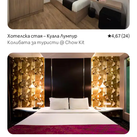
Хотелска стая – Куала Лумпур
Средна оценк
4,67 (24)
Колибата за туристи @ Chow Kit