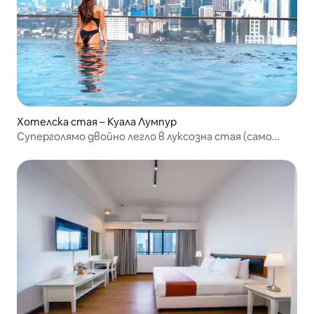
Хотелска стая – Куала Лумпур
Суперголямо двойно легло в луксозна стая (само
стая)