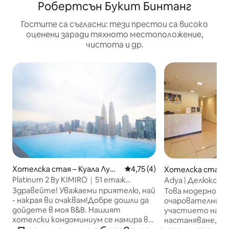
Робертсън Букит Бинтанг
Гостите са съгласни: тези престои са високо
оценени заради тяхното местоположение,
чистота и др.
Хотелска стая – Куала Лумп
Средна оценка: 4,75 от 5, 
4,75 (4)
Хотелска стая –
ур
пур
Platinum 2 By KIMIRO｜51 етаж
Adya | Делюкс ед
безкраен басейн · луксозна стая с
прозорец в спал
Здравейте! Уважаеми приятелю, най
Това модерно мя
голямо легло [вана + кухня +
- накрая ви очаквам!Добре дошли да
очарователни де
безплатен паркинг]
дойдете в моя B&B. Нашият
участието на 3 
хотелски кондоминиум се намира в
настаняване, хо