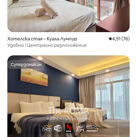
Хотелска стая – Куала Лумпур
Средна оценк
4,51 (76)
Удобно | Централно разположение
Супердомакин
Супердомакин