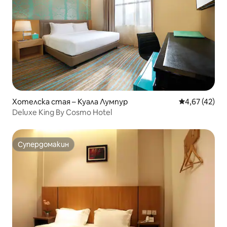
Хотелска стая – Куала Лумпур
Средна оценк
4,67 (42)
Deluxe King By Cosmo Hotel
Супердомакин
Супердомакин