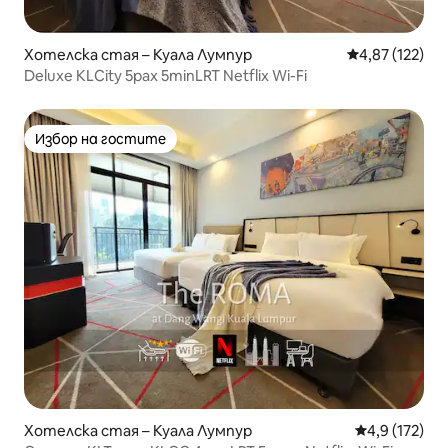
Хотелска стая – Куала Лумпур
Средна оценка
4,87 (122)
Deluxe KLCity 5pax 5minLRT Netflix Wi-Fi
Избор на гостите
Избор на гостите
Хотелска стая – Куала Лумпур
Средна оценк
4,9 (172)