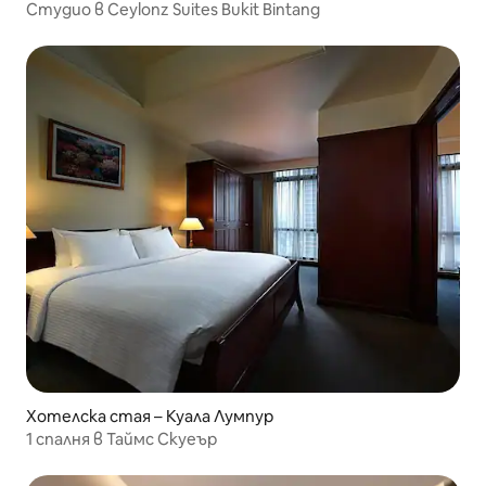
Студио в Ceylonz Suites Bukit Bintang
Хотелска стая – Куала Лумпур
1 спалня в Таймс Скуеър