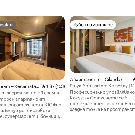
омакин
Избор на гостите
омакин
Избор на гостите
Апартамент – Cilandak
Staya Antasari от Kozystay |
ент – Kecamatan
Средна оценка: 4,87 от 5, 153 отзива
4,87 (153)
градски престой
Професионално управлявано
n Lama
н апартамент с 3 спални в
Kozystay Отпуснете се в
Premium
сторен апартамент,
интелигентен, ефективен
жен стратегически в Южна
гледна точка на простран
. Близо до търговски
апартамент, предназначен 
, супермаркети, болници,
съвременен градски живот.
родни училища, обществен
магазини, кафенета и ежед
овирани,
удобства на няколко крачки 
осторни 120 м2, състоящи