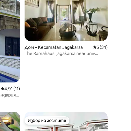
Дом – Kecamatan Jagakarsa
Средна оценка: 5
5 (34)
The Ramahaus, jagakarsa near univ
indonesia
Средна оценка: 4,91 от 5, 11 отзива
4,91 (11)
андария,
Избор на гостите
Избор на гостите