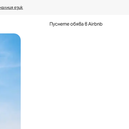
налния език
Пуснете обява в Airbnb