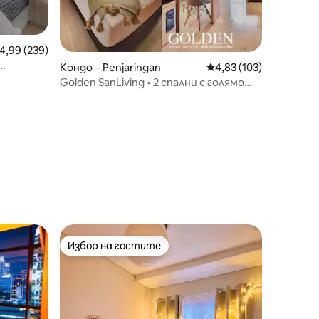
редна оценка: 4,99 от 5, 239 отзива
4,99 (239)
Кондо – Penjaringan
Средна оценка: 4,83 
4,83 (103)
Golden SanLiving • 2 спални с голямо
двойно легло• Близо до мол PIK Ave
Избор на гостите
Избор на гостите