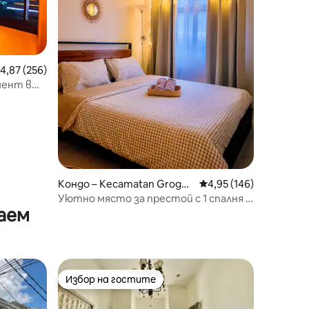
редна оценка: 4,87 от 5, 256 отзива
4,87 (256)
мент в
и близо
Кондо – Kecamatan Grogol
Средна оценка: 4,95 
4,95 (146)
petamburan
Уютно място за престой с 1 спалня в
аем
Медисън Парк • Централен
търговски център
Избор на гостите
Избор на гостите