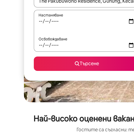
Когато резултатите се покажат, използвайт
Настаняване
Освобождаване
Търсене
Най-високо оценени вакан
Гостите са съгласни: т