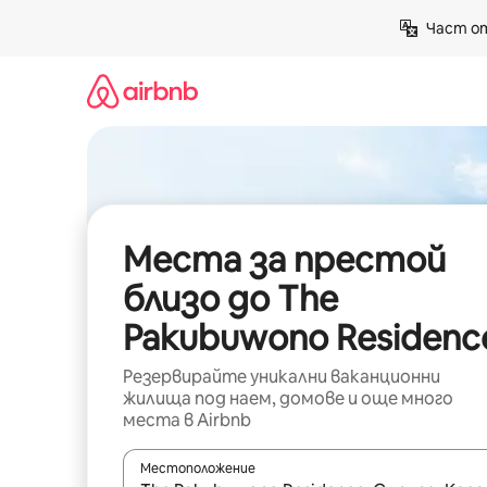
Пропускане
Част от
към
съдържанието
Места за престой
близо до The
Pakubuwono Residenc
Резервирайте уникални ваканционни
жилища под наем, домове и още много
места в Airbnb
Местоположение