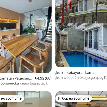
Дом – Kebayoran Lama
Дом с басейн близо до град Г
от 5, 22 отзива
camatan Pagedang
Средна оценка: 4,92 от 5, 60 отзива
4,92 (60)
безплатен паркинг
опическа къща близо до ICE
House 2
 на гостите
Избор на гостите
улярен избор на гостите
Избор на гостите