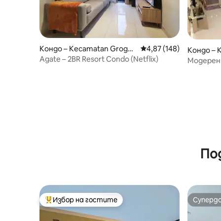
Кондо – Kecamatan Grogol
Средна оценка: 4,87 о
4,87 (148)
Кондо – 
petamburan
Agate – 2BR Resort Condo (Netflix)
Abang
Модерен 
централн
Джакарта
По
Избор на гостите
Суперд
Най-популярен избор на гостите
Суперд