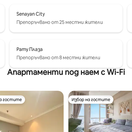
Senayan City
Препоръчвано от 25 местни жители
Рату Плаза
Препоръчвано от 8 местни жители
Апартаменти под наем с Wi-Fi
на гостите
Избор на гостите
на гостите
Избор на гостите