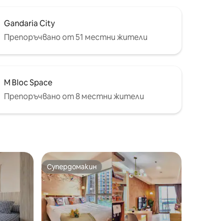
Gandaria City
Препоръчвано от 51 местни жители
M Bloc Space
Препоръчвано от 8 местни жители
Супердомакин
Супердомакин