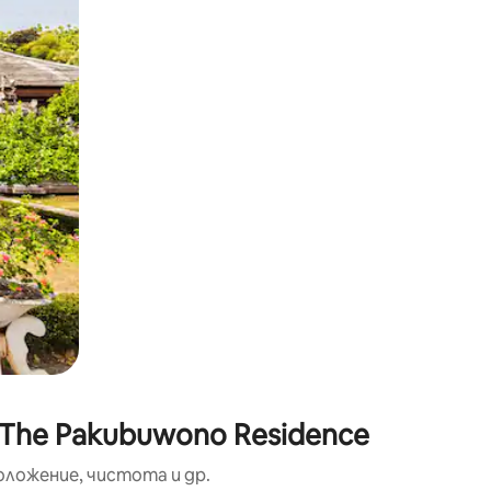
окосване или плъзгане.
 The Pakubuwono Residence
оложение, чистота и др.