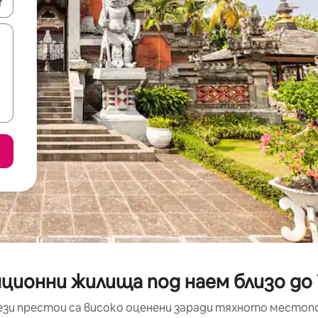
е клавишите със стрелки нагоре и надолу или навигирайте с д
ционни жилища под наем близо до
ези престои са високо оценени заради тяхното местоп