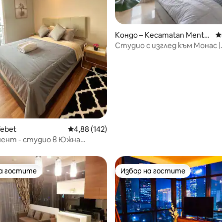
Кондо – Kecamatan Mente
С
ng
Студио с изглед към Монас |
Централна Джакарта
т 5, 232 отзива
Tebet
Средна оценка: 4,88 от 5, 142 отзива
4,88 (142)
ент - студио в Южна
,FreeWiFi&Netflix
на гостите
Избор на гостите
на гостите
Избор на гостите