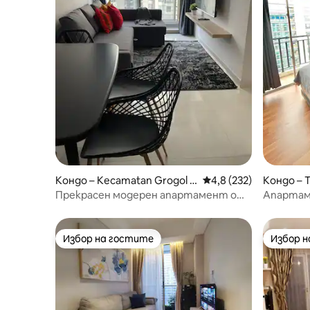
Кондо – Kecamatan Grogol p
Средна оценка: 4,8 о
4,8 (232)
Кондо – 
etamburan
Прекрасен модерен апартамент от
Апартам
30-те години с 3 спални, 50-инчов
Джакарта
телевизор, Netflix, за 7 души
Избор на гостите
Избор 
Избор на гостите
Избор 