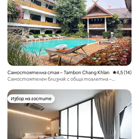
Самостоятелна стая – Tambon Chang Khlan
Средна оцен
4,5 (14)
Самостоятелен близнак с обща тоалетна –
бюджетен престой
Избор на гостите
Избор на гостите