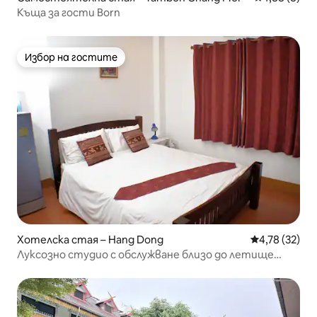
Къща за гости Born
Избор на гостите
Избор на гостите
Хотелска стая – Hang Dong
Средна оценк
4,78 (32)
Луксозно студио с обслужване близо до летище
Чианг Май