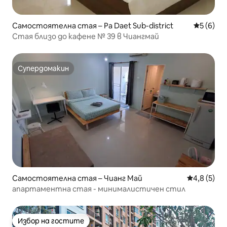
Самостоятелна стая – Pa Daet Sub-district
Средна о
5 (6)
Стая близо до кафене № 39 в Чиангмай
Супердомакин
Супердомакин
Самостоятелна стая – Чианг Май
Средна оце
4,8 (5)
апартаментна стая - минималистичен стил
Избор на гостите
Избор на гостите