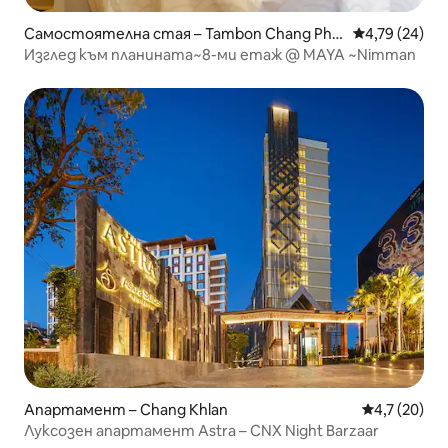
Самостоятелна стая – Tambon Chang Phu
Средна оценк
4,79 (24)
eak
Изглед към планината~8-ми етаж @ MAYA ~Nimman
Апартамент – Chang Khlan
Средна оцен
4,7 (20)
Луксозен апартамент Astra – CNX Night Barzaar