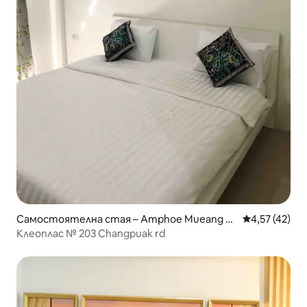
Самостоятелна стая – Amphoe Mueang C
Средна оценк
4,57 (42)
hiang Mai
Клеоплас № 203 Changpuak rd