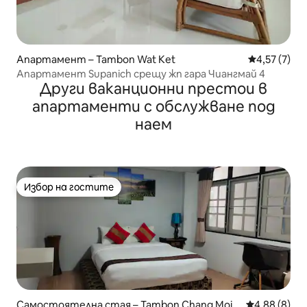
Апартамент – Tambon Wat Ket
Средна оцен
4,57 (7)
Апартамент Supanich срещу жп гара Чиангмай 4
Други ваканционни престои в
апартаменти с обслужване под
наем
Избор на гостите
Избор на гостите
Самостоятелна стая – Tambon Chang Moi
Средна оцен
4,88 (8)