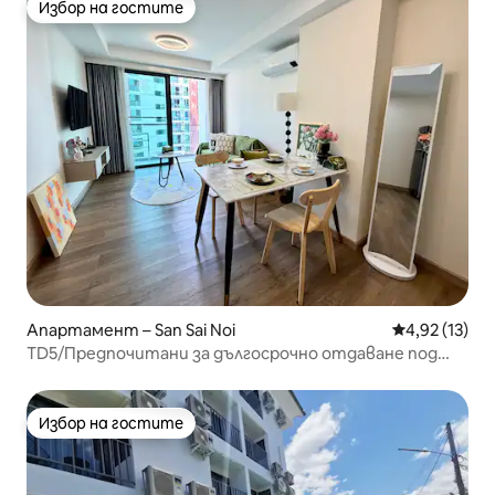
Избор на гостите
Избор на гостите
Апартамент – San Sai Noi
Средна оценк
4,92 (13)
TD5/Предпочитани за дългосрочно отдаване под
наем/Предпочитани за настаняване/Балкон с изглед
към басейна/Ваканционни апартаменти/Комплекс с
огромен басейн
Избор на гостите
Избор на гостите