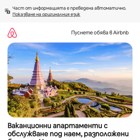
Пропускане
Част от информацията е преведена автоматично. 
към
Показване на оригиналния език
съдържанието
Пуснете обява в Airbnb
Ваканционни апартаменти с
обслужване под наем, разположени