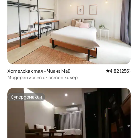
Хотелска стая – Чианг Май
Средна оценка
4,82 (256)
Модерен лофт с частен килер
Супердомакин
Супердомакин