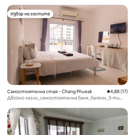
Избор на гостите
Избор на гостите
Самостоятелна стая – Chang Phueak
Средна оценк
4,88 (17)
Двойно легло_самостоятелна баня_балкон_3-ти
етаж без асансьор