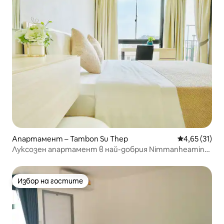
Апартамент – Tambon Su Thep
Средна оценк
4,65 (31)
Луксозен апартамент в най-добрия Nimmanheamin
Maya (A7)
Избор на гостите
Избор на гостите