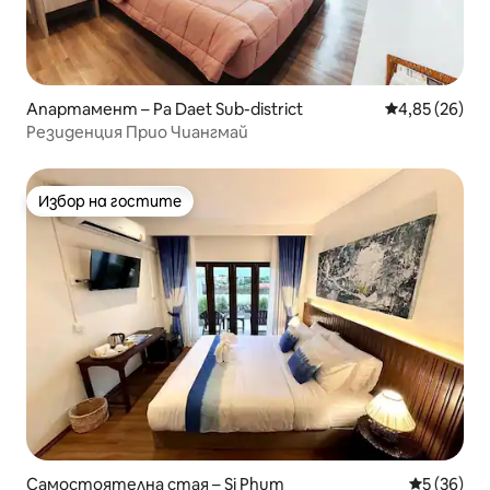
Апартамент – Pa Daet Sub-district
Средна оценк
4,85 (26)
Резиденция Прио Чиангмай
Избор на гостите
Избор на гостите
Самостоятелна стая – Si Phum
Средна оц
5 (36)