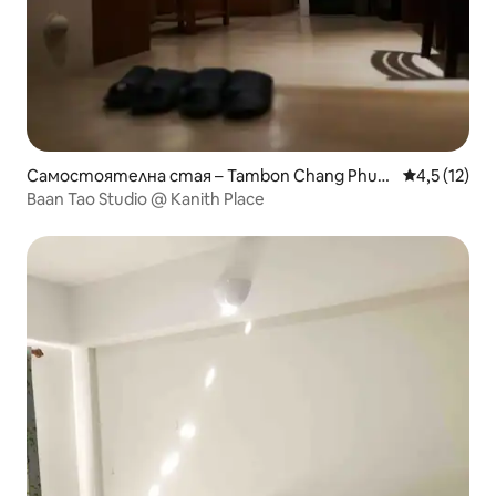
Самостоятелна стая – Tambon Chang Phue
Средна оцен
4,5 (12)
ak
Baan Tao Studio @ Kanith Place