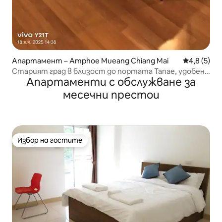
Апартамент – Amphoe Mueang Chiang Mai
Средна оце
4,8 (5)
Старият град в близост до портата Тапае, удобен
Апартаменти с обслужване за
дом
месечни престои
Избор на гостите
Избор на гостите