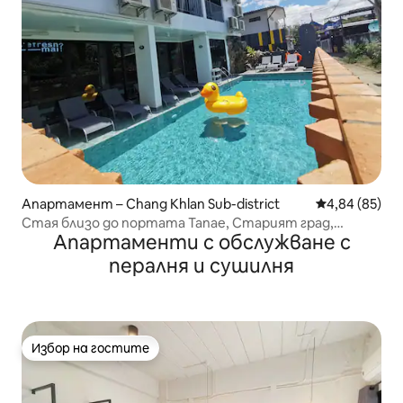
Апартамент – Chang Khlan Sub-district
Средна оценк
4,84 (85)
Стая близо до портата Тапае, Старият град,
Апартаменти с обслужване с
басейн
пералня и сушилня
Избор на гостите
Избор на гостите