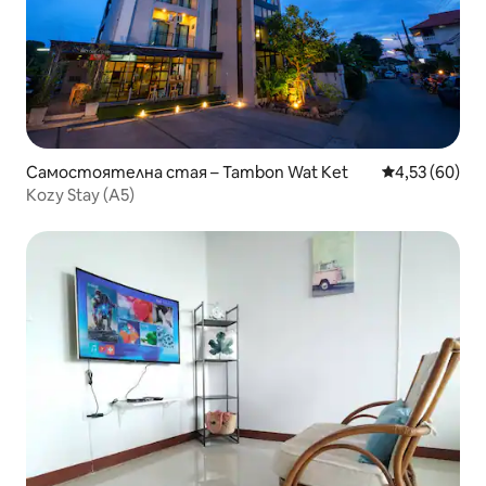
Самостоятелна стая – Tambon Wat Ket
Средна оценк
4,53 (60)
Kozy Stay (A5)