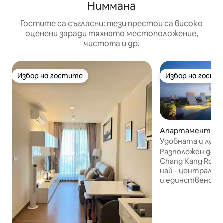
Ниммана
Гостите са съгласни: тези престои са високо
оценени заради тяхното местоположение,
чистота и др.
Избор на гостите
Избор на гости
Избор на гостите
Избор на гости
Апартамент – T
ang Khlan
Удобната и луксо
близо до Шангри 
Разположен до хо
Chang Kang Roa
най - централн
и единственото
имение в Чианг 
изключително у
ресторантите 
са на три минути