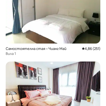
Самостоятелна стая – Чианг Май
Средна оценка
4,86 (251)
Вила 1