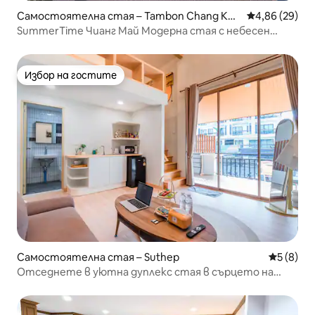
Самостоятелна стая – Tambon Chang Khl
Средна оценк
4,86 (29)
an
SummerTime Чианг Май Модерна стая с небесен
басейн Апартамент с небесен басейн в стария град
Избор на гостите
Избор на гостите
Самостоятелна стая – Suthep
Средна о
5 (8)
Отседнете в уютна дуплекс стая в сърцето на
Нимман