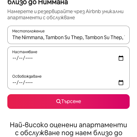
близо до Ниммана
Намерете и резервирайте чрез Airbnb уникални
апартаменти с обслужване
Местоположение
Когато резултатите се покажат, използвайте клавишите 
Настаняване
Освобождаване
Търсене
Най-високо оценени апартаменти
с обслужване под наем близо до