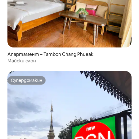
Апартамент – Tambon Chang Phueak
Майски слон
Супердомакин
Супердомакин