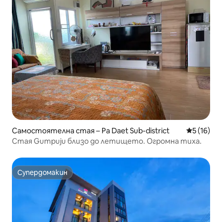
Самостоятелна стая – Pa Daet Sub-district
Средна оц
5 (16)
Стая Gumpuju близо до летището. Огромна тиха.
Супердомакин
Супердомакин