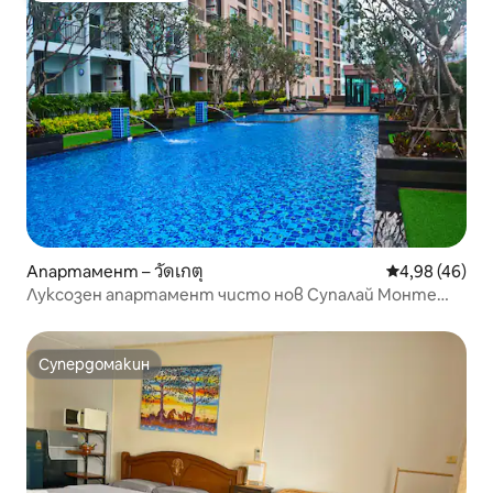
Апартамент – วัดเกตุ
Средна оценк
4,98 (46)
Луксозен апартамент чисто нов Супалай Монте
Чиангмай
Супердомакин
Супердомакин