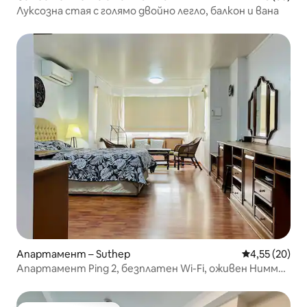
Луксозна стая с голямо двойно легло, балкон и вана
Апартамент – Suthep
Средна оценк
4,55 (20)
Апартамент Ping 2, безплатен Wi-Fi, оживен Нимман
Роуд, пешеходен достъп до Мая,