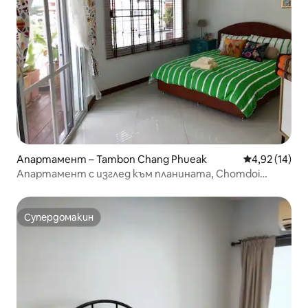
Апартамент – Tambon Chang Phueak
Средна оценк
4,92 (14)
Апартамент с изглед към планината, Chomdoi
condontel 4
Супердомакин
Супердомакин