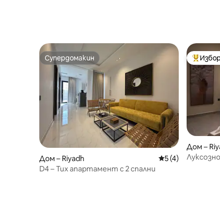
Супердомакин
Избор
Супердомакин
Най-поп
Дом – Ri
Луксозн
Дом – Riyadh
Средна оценка: 5
5 (4)
настанява
D4 – Тих апартамент с 2 спални