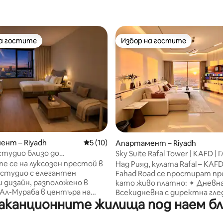
на гостите
Избор на гостите
на гостите
Избор на гостите
т 5, 117 отзива
ент – Riyadh
Средна оценка: 5 от 5, 10 отзива
5 (10)
Апартамент – Riyadh
тудио близо до
Sky Suite Rafal Tower | KAFD | 
лния музей и метрото
към Skyline 85 TV
е се на луксозен престой в
Над Рияд, кулата Rafal – KAFD
студио с елегантен
Fahad Road се простират пр
 дизайн, разположено в
като живо платно: ✦ Дневна
Ал-Мураба в центъра на
Всекидневна с директна гле
аканционните жилища под наем бли
естоположението е
силуета на Рияд Кътче за ка
ческо и близо до
инчов смарт телевизор Кухн
ния музей и две
отворен план, която премин