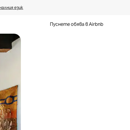
налния език
Пуснете обява в Airbnb