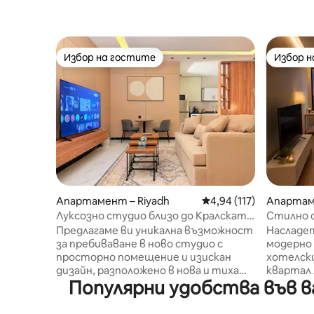
Избор на гостите
Избор 
Избор на гостите
Избор 
Апартамент – Riyadh
Средна оценка: 4,94 о
4,94 (117)
Апартам
Луксозно студио близо до Кралската
Стилно с
кула
Национа
Предлагаме ви уникална възможност
Насладет
за пребиваване в ново студио с
модерно 
просторно помещение и изискан
хотелски
дизайн, разположено в нова и тиха
квартал 
Популярни удобства във в
сграда. Местоположение: Близо до
Рияд. М
супермаркет Al Othaim Само на 2 км
стратеги
от Кралската кула На 2 км от жп гара
Национал