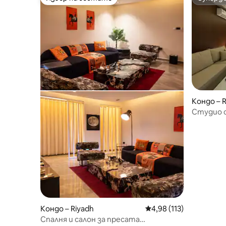
Избор на гостите
Суперд
Кондо – 
Студио с
самостоя
Кондо – Riyadh
Средна оценка: 4,98 о
4,98 (113)
Спалня и салон за пресата