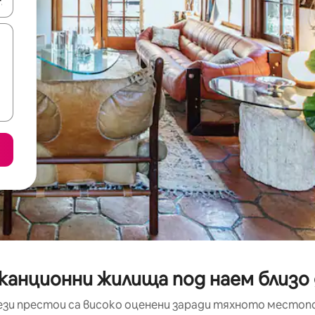
е клавишите със стрелки нагоре и надолу или навигирайте с д
канционни жилища под наем близо 
ези престои са високо оценени заради тяхното местоп