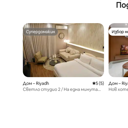
По
града (с
Супердомакин
Избор 
Супердомакин
Избор 
Дом – Riyadh
Средна оценка: 5
5 (5)
Дом – Ri
Светло студио 2 / На една минута
Нов хоте
от булеварда
легло | 
северен 