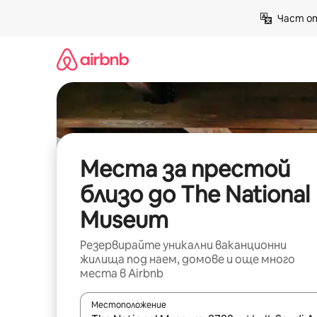
Пропускане
Част от
към
съдържанието
Места за престой
близо до The National
Museum
Резервирайте уникални ваканционни
жилища под наем, домове и още много
места в Airbnb
Местоположение