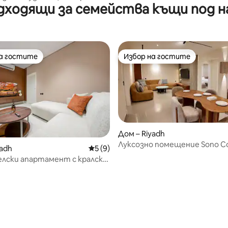
дходящи за семейства къщи под н
амостоятелно настаняване)
на гостите
Избор на гостите
на гостите
Избор на гостите
Дом – Riyadh
Луксозно помещение Sono C
 от 5, 5 отзива
yadh
Средна оценка: 5 от 5, 9 отзива
5 (9)
A3
лски апартамент с кралско
Самостоятелно настаняване,
Рияд