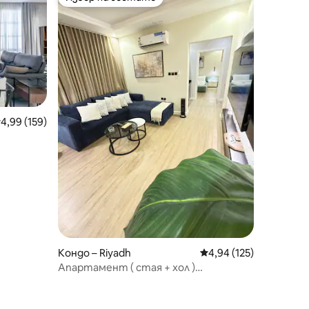
Избор на гостите
редна оценка: 4,99 от 5, 159 отзива
4,99 (159)
Кондо – Riyadh
Средна оценка: 4,94 
4,94 (125)
Апартамент ( стая + хол )
самостоятелно на вход, „До
булеварда “