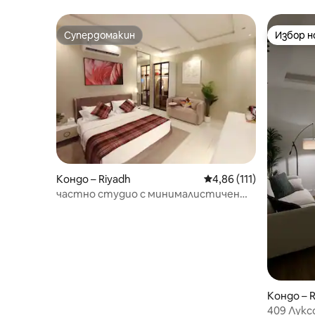
Елегантен, комбинира комфорт и
лукс
Супердомакин
Избор 
Супердомакин
Избор 
Кондо – Riyadh
Средна оценка: 4,86 о
4,86 (111)
частно студио с минималистичен
дизайн
Кондо – 
409 Лукс