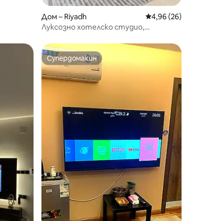
Дом – Riyadh
Средна оценка: 4,96
4,96 (26)
Луксозно хотелско студио,
разположено в квартал „Лебан“, пред
парков комплекс
Супердомакин
Супердомакин