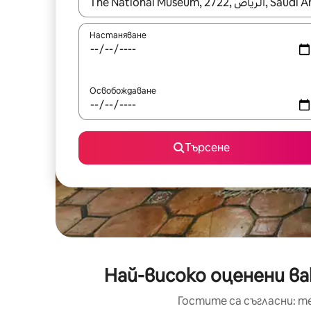
Когато резултатите се покажат, използвайт
Настаняване
Освобождаване
Търсене
Най-високо оценени ва
Гостите са съгласни: т