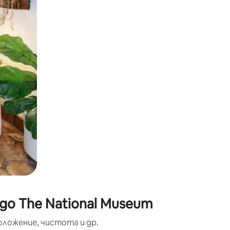
окосване или плъзгане.
до The National Museum
оложение, чистота и др.