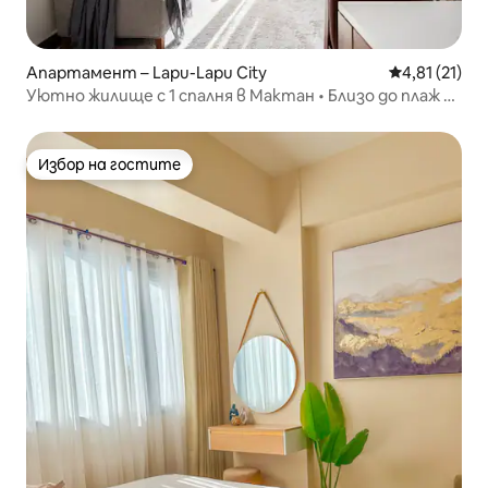
Апартамент – Lapu-Lapu City
Средна оценк
4,81 (21)
Уютно жилище с 1 спалня в Мактан • Близо до плаж и
ресторанти
Избор на гостите
Избор на гостите