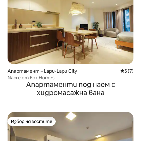
Апартамент – Lapu-Lapu City
Средна о
5 (7)
Nacre от Fox Homes
Апартаменти под наем с
хидромасажна вана
Избор на гостите
Избор на гостите