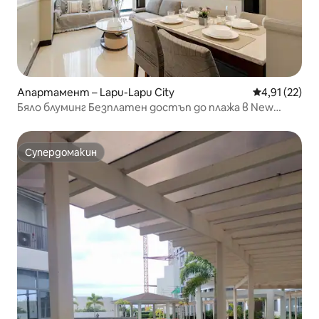
Апартамент – Lapu-Lapu City
Средна оценк
4,91 (22)
Бяло блуминг Безплатен достъп до плажа в New
Town Услуга за резервация на трансфер от
летището. Корейска къща Запитване за месечен
престой
Супердомакин
Супердомакин