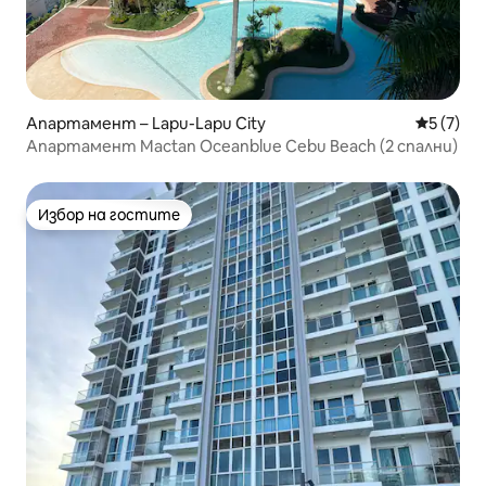
Апартамент – Lapu-Lapu City
Средна о
5 (7)
Апартамент Mactan Oceanblue Cebu Beach (2 спални)
Избор на гостите
Избор на гостите