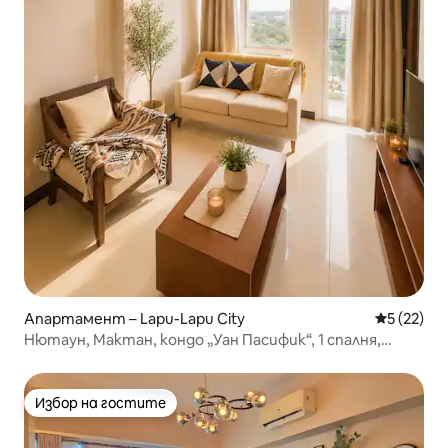
Апартамент – Lapu-Lapu City
Средна оц
5 (22)
Нютаун, Мактан, кондо „Уан Пасифик“, 1 спалня,
чисто, с басейн, отделна всекидневна, интернет,
кухненски уреди, пералня
Избор на гостите
Избор на гостите