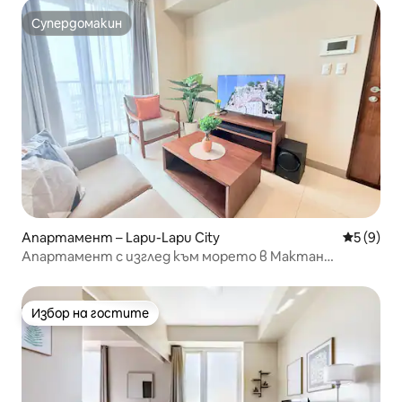
Супердомакин
Супердомакин
Апартамент – Lapu-Lapu City
Средна о
5 (9)
Апартамент с изглед към морето в Мактан
Нютаун
Избор на гостите
Избор на гостите