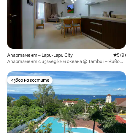
Апартамент – Lapu-Lapu City
Средна о
5 (9)
Апартамент с изглед към океана @ Tambuli – живот
край морето
Избор на гостите
Избор на гостите