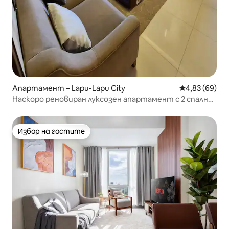
Апартамент – Lapu-Lapu City
Средна оценк
4,83 (69)
Наскоро реновиран луксозен апартамент с 2 спални/
самостоятелно настаняване/безплатно ползване
на плажа/възможност за настаняване за един
месец/услуга за резервация на трансфер от/до
Избор на гостите
Избор на гостите
летището.