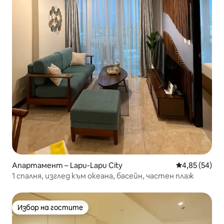
Апартамент – Lapu-Lapu City
Средна оценк
4,85 (54)
1 спалня, изглед към океана, басейн, частен плаж
Избор на гостите
Избор на гостите