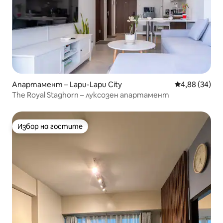
Апартамент – Lapu-Lapu City
Средна оценк
4,88 (34)
The Royal Staghorn – луксозен апартамент
Избор на гостите
Избор на гостите