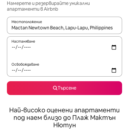
Намерете и резервирайте уникални
апартаменти в Airbnb
Местоположение
Когато резултатите се покажат, използвайте клавишите 
Настаняване
Освобождаване
Търсене
Най-високо оценени апартаменти
под наем близо до Плаж Мактън
Нютун