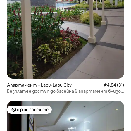
Апартамент – Lapu-Lapu City
Средна оценк
4,84 (31)
Безплатен достъп до басейна в апартамент близо
до летище Mactan и плажа
Избор на гостите
Избор на гостите