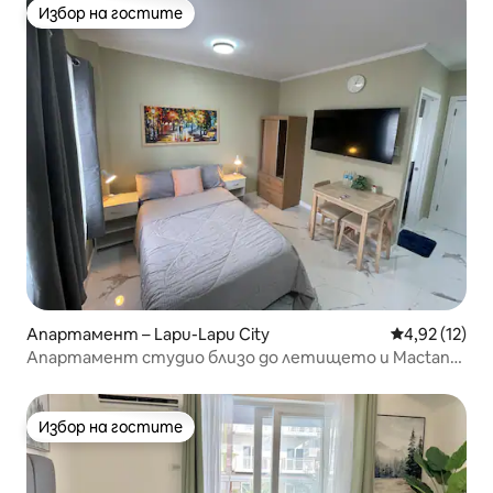
Избор на гостите
Избор на гостите
Апартамент – Lapu-Lapu City
Средна оценк
4,92 (12)
Апартамент студио близо до летището и Mactan
NewTown (8)
Избор на гостите
Избор на гостите