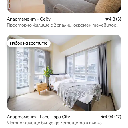
Апартамент – Себу
Средна оце
4,8 (5)
Просторно жилище с 2 спални, огромен телевизор,
огромен басейн, Wi-Fi и паркинг
Избор на гостите
Избор на гостите
Апартамент – Lapu-Lapu City
Средна оценк
4,94 (17)
Уютно жилище близо до летището и плажа