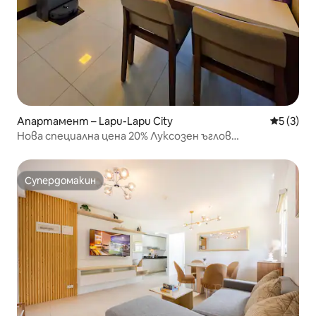
Апартамент – Lapu-Lapu City
Средна о
5 (3)
Нова специална цена 20% Луксозен ъглов
апартамент с 1 спалня. Безплатно ползване на
плажа. Голям 65-инчов телевизор. Услуга за вземане
и оставяне
Супердомакин
Супердомакин