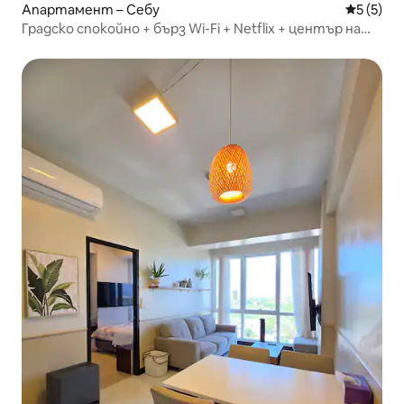
Апартамент – Себу
Средна о
5 (5)
Градско спокойно + бърз Wi-Fi + Netflix + център на
града