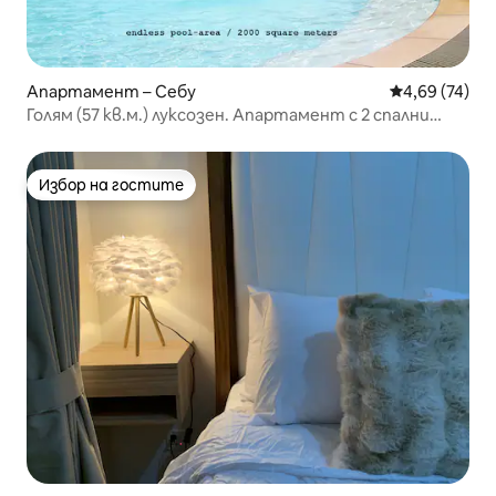
Апартамент – Себу
Средна оценк
4,69 (74)
Голям (57 кв.м.) луксозен. Апартамент с 2 спални
близо до SM Seaside Mall
Избор на гостите
Избор на гостите