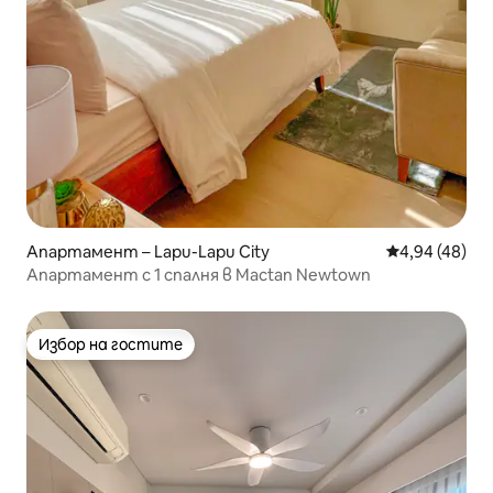
Апартамент – Lapu-Lapu City
Средна оценк
4,94 (48)
Апартамент с 1 спалня в Mactan Newtown
Избор на гостите
Избор на гостите