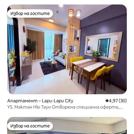
Избор на гостите
Избор на гостите
Апартамент – Lapu-Lapu City
Средна оценк
4,97 (30)
YS. Мактан Ню Таун Отворена специална оферта,
летището е на 15 минути. Безплатен частен плаж с
безкраен басейн. Възможност за резервация на
трансфер от летището
Избор на гостите
Избор на гостите