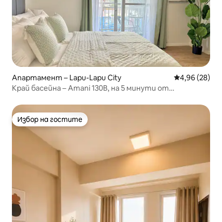
Апартамент – Lapu-Lapu City
Средна оценк
4,96 (28)
Край басейна – Amani 130B, на 5 минути от
летището, с фитнес зала
Избор на гостите
Избор на гостите