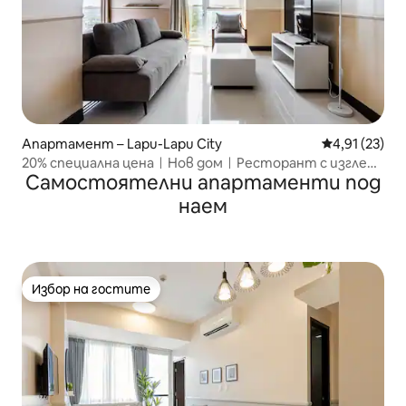
Апартамент – Lapu-Lapu City
Средна оценк
4,91 (23)
20% специална ценаㅣНов домㅣРесторант с изглед
Самостоятелни апартаменти под
ㅣМактан Ню Таун Клъстър 1ㅣПлаж и басейн в Ню
Таун безплатноㅣТрансфер от и до летищетоㅣ
наем
Живот за един месец
Избор на гостите
Избор на гостите