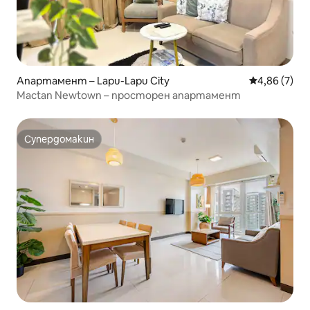
Апартамент – Lapu-Lapu City
Средна оцен
4,86 (7)
Mactan Newtown – просторен апартамент
Супердомакин
Супердомакин