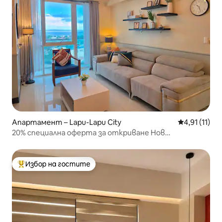
Апартамент – Lapu-Lapu City
Средна оцен
4,91 (11)
20% специална оферта за откриване Нов
апартамент с изглед към океана, безплатна
бебешка кошара, 15 минути до летище Нютаун Бийч
(месечно настаняване)
Избор на гостите
Най-популярен избор на гостите