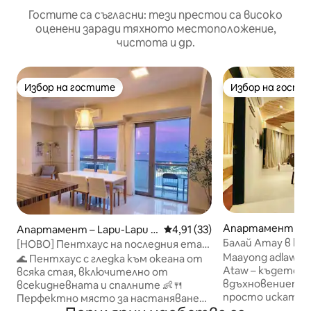
Гостите са съгласни: тези престои са високо
оценени заради тяхното местоположение,
чистота и др.
Избор на гостите
Избор на гости
Избор на гостите
Избор на гости
Апартамент – L
Апартамент – Lapu-Lapu C
Средна оценка: 4,91 от 5, 3
4,91 (33)
City
ity
Балай Атау в кр
[НОВО] Пентхаус на последния етаж
Тамбули
с панорамна гледка към океана/
Maayong adlaw! Д
🌊 Пентхаус с гледка към океана от
Идеален за семейства с деца/
Ataw – където р
всяка стая, включително от
Басейн/Безплатен достъп до плажа
вдъхновението!
всекидневната и спалните 👶🍴
„Ню Таун Бийч“
просто искате д
Перфектно място за настаняване
многото басейни