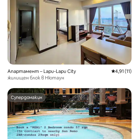
Апартамент – Lapu-Lapu City
Средна оцен
4,91 (11)
жилищен блок в Нютаун
Супердомакин
Супердомакин