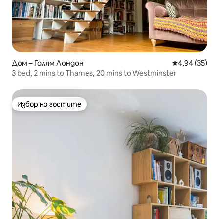
Дом – Голям Лондон
Средна оценк
4,94 (35)
3 bed, 2 mins to Thames, 20 mins to Westminster
Избор на гостите
Избор на гостите