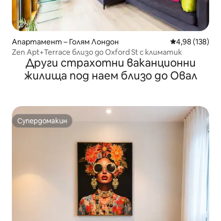
Апартамент – Голям Лондон
Средна оценка
4,98 (138)
Zen Apt+Terrace близо до Oxford St с климатик
Други страхотни ваканционни
жилища под наем близо до Овал
Супердомакин
Супердомакин