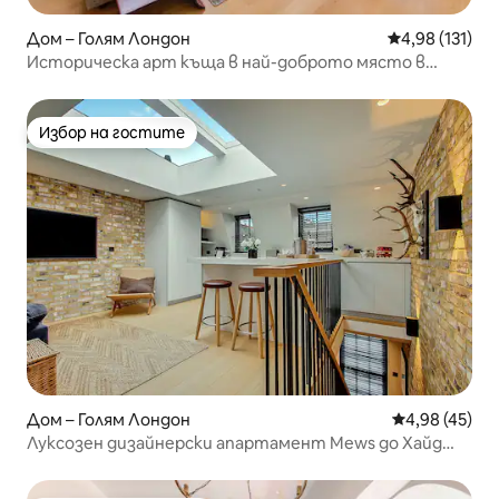
Дом – Голям Лондон
Средна оценка
4,98 (131)
Историческа арт къща в най-доброто място в
Лондон!
Избор на гостите
Избор на гостите
Дом – Голям Лондон
Средна оценк
4,98 (45)
Луксозен дизайнерски апартамент Mews до Хайд
Парк, Нотинг Хил