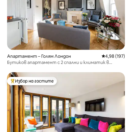
Апартамент – Голям Лондон
Средна оценка
4,98 (197)
Бутиков апартамент с 2 спални и климатик в
центъра на Лондон
Избор на гостите
Най-популярен избор на гостите