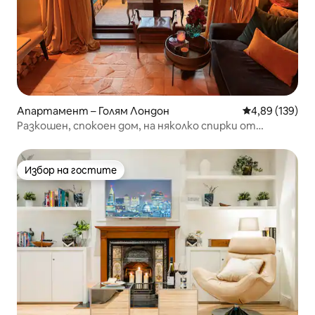
Апартамент – Голям Лондон
Средна оценка
4,89 (139)
Разкошен, спокоен дом, на няколко спирки от
центъра на Лондон
Избор на гостите
Избор на гостите