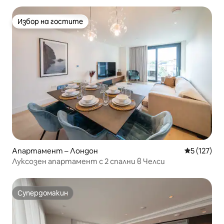
Избор на гостите
Избор на гостите
Апартамент – Лондон
Средна оце
5 (127)
Луксозен апартамент с 2 спални в Челси
Супердомакин
Супердомакин