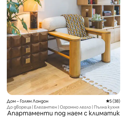
Дом – Голям Лондон
Средна оц
5 (38)
До двореца | Елегантен | Огромно легло | Пълна кухня
Апартаменти под наем с климатик