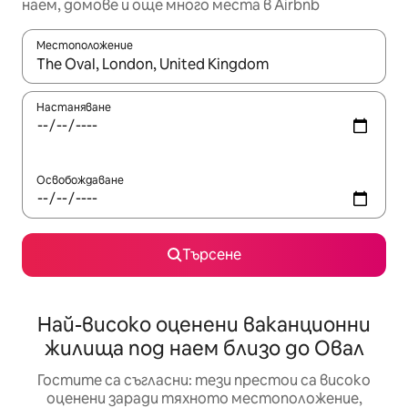
наем, домове и още много места в Airbnb
Местоположение
Когато резултатите се покажат, използвайте клавишите 
Настаняване
Освобождаване
Търсене
Най-високо оценени ваканционни
жилища под наем близо до Овал
Гостите са съгласни: тези престои са високо
оценени заради тяхното местоположение,