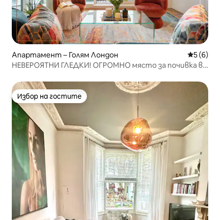
Апартамент – Голям Лондон
Средна о
5 (6)
НЕВЕРОЯТНИ ГЛЕДКИ! ОГРОМНО място за почивка в
града за семейство и приятели!
Избор на гостите
Избор на гостите