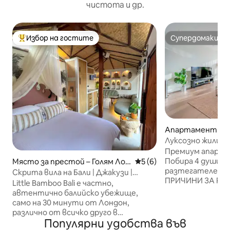
чистота и др.
Избор на гостите
Супердомакин
Най-популярен избор на гостите
Супердомакин
Апартамент – Г
он
Луксозно жилище 
Климатик и балкон
Премиум апартам
Побира 4 души: д
Място за престой – Голям Лон
Средна оценка: 5 от 5, 6
5 (6)
разтегателен диван. ✨
дон
Скрита вила на Бали | Джакузи |
ПРИЧИНИ ЗА РЕЗЕ
30 минути от Лондон
Little Bamboo Bali е частно,
Климатик – пъл
автентично балийско убежище,
контрол през цял
само на 30 минути от Лондон,
Частен балкон –
различно от всичко друго в
открито - 🏢 Аса
Популярни удобства във
Обединеното кралство. Ръчно
напълно достъпе