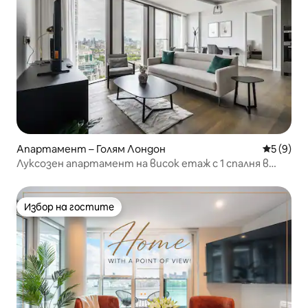
Апартамент – Голям Лондон
Средна о
5 (9)
Луксозен апартамент на висок етаж с 1 спалня в
Темз Сити с климатик
Избор на гостите
Избор на гостите