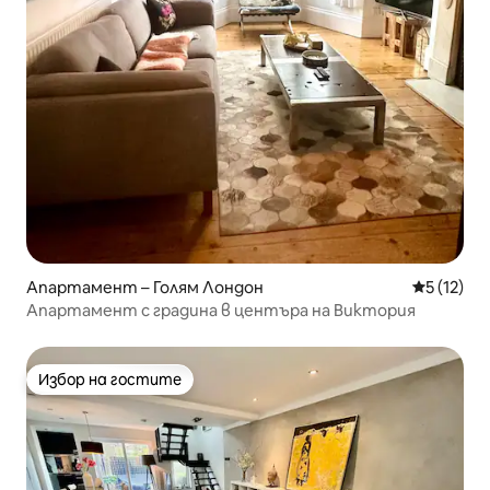
Апартамент – Голям Лондон
Средна оц
5 (12)
Апартамент с градина в центъра на Виктория
Избор на гостите
Избор на гостите