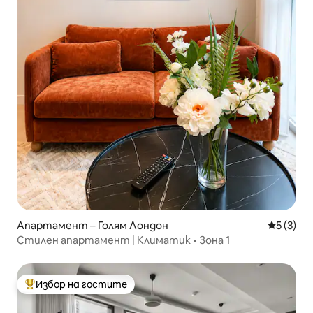
Апартамент – Голям Лондон
Средна о
5 (3)
Стилен апартамент | Климатик • Зона 1
Избор на гостите
Най-популярен избор на гостите