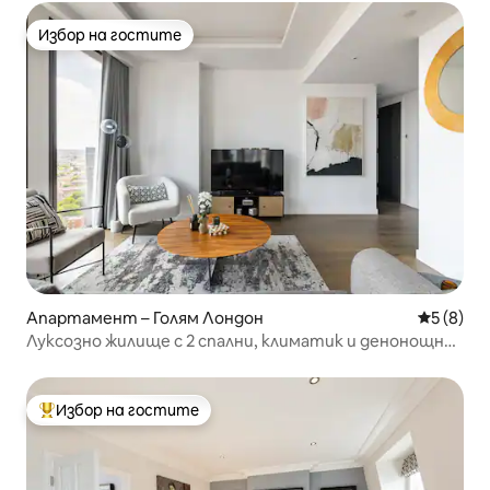
Избор на гостите
Избор на гостите
Апартамент – Голям Лондон
Средна о
5 (8)
Луксозно жилище с 2 спални, климатик и денонощна
охрана
Избор на гостите
Най-популярен избор на гостите