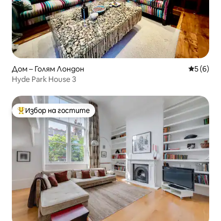
Дом – Голям Лондон
Средна о
5 (6)
Hyde Park House 3
Избор на гостите
Най-популярен избор на гостите