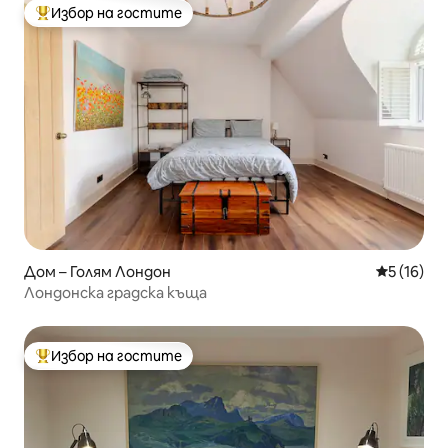
Избор на гостите
Най-популярен избор на гостите
Дом – Голям Лондон
Средна оц
5 (16)
Лондонска градска къща
Избор на гостите
Най-популярен избор на гостите