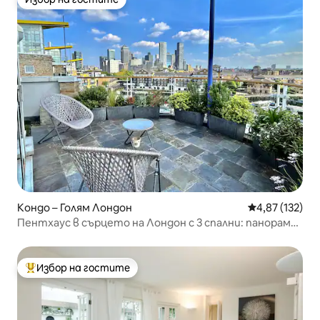
Избор на гостите
Кондо – Голям Лондон
Средна оценка
4,87 (132)
Пентхаус в сърцето на Лондон с 3 спални: панорама
на Лондон
Избор на гостите
Най-популярен избор на гостите