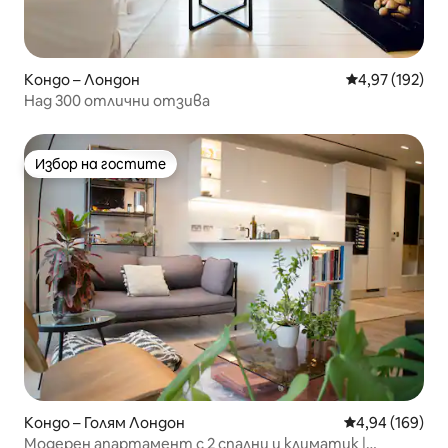
Кондо – Лондон
Средна оценка
4,97 (192)
Над 300 отлични отзива
Избор на гостите
Избор на гостите
Кондо – Голям Лондон
Средна оценка
4,94 (169)
Модерен апартамент с 2 спални и климатик |