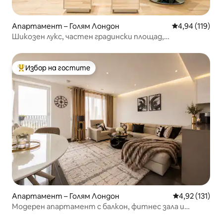
Апартамент – Голям Лондон
Средна оценка
4,94 (119)
Шикозен лукс, частен градински площад,
климатикматик и екстри
Избор на гостите
Най-популярен избор на гостите
Апартамент – Голям Лондон
Средна оценка
4,92 (131)
Модерен апартамент с балкон, фитнес зала и
изглед към небостъргача „Шард“