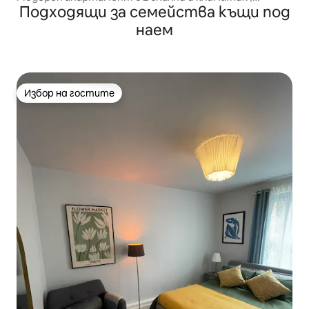
Подходящи за семейства къщи под
Денонощен консиерж | Централен Лондон
наем
Избор на гостите
Избор на гостите