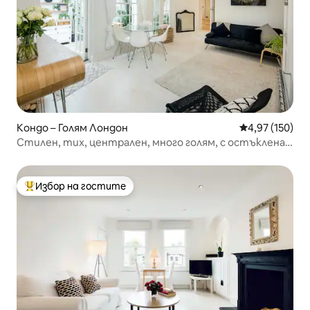
Кондо – Голям Лондон
Средна оценка
4,97 (150)
Стилен, тих, централен, много голям, с остъклена
тераса, Падингтън
Избор на гостите
Най-популярен избор на гостите