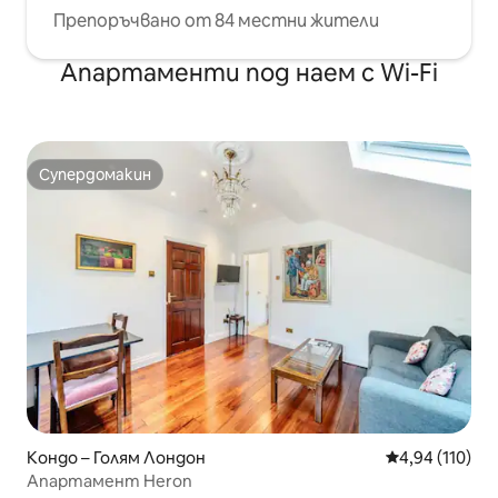
Препоръчвано от 84 местни жители
Апартаменти под наем с Wi-Fi
Супердомакин
Супердомакин
Кондо – Голям Лондон
Средна оценка
4,94 (110)
Апартамент Heron