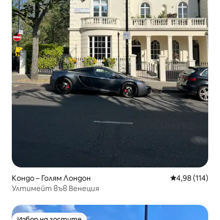
Кондо – Голям Лондон
Средна оценка
4,98 (114)
Ултимейт във Венеция
Избор на гостите