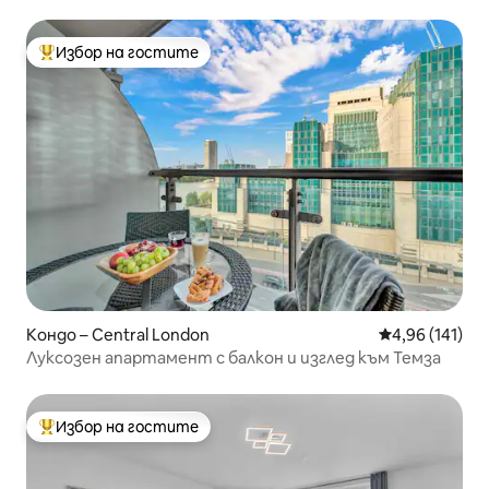
Избор на гостите
Най-популярен избор на гостите
Кондо – Central London
Средна оценка
4,96 (141)
Луксозен апартамент с балкон и изглед към Темза
Избор на гостите
Най-популярен избор на гостите