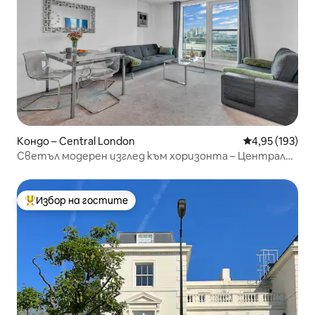
Кондо – Central London
Средна оценка
4,95 (193)
Светъл модерен изглед към хоризонта – Централен
Лондон, 2 спални
Избор на гостите
Най-популярен избор на гостите