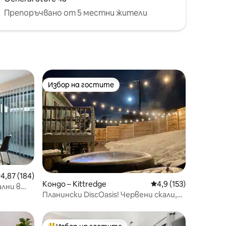
Препоръчвано от 5 местни жители
Избор на гостите
Избор на гостите
редна оценка: 4,87 от 5, 184 отзива
4,87 (184)
Кондо – Kittredge
Средна оценка: 4,9 
4,9 (153)
лни в
Планински DiscOasis! Червени скали,
 места
пътеки, велосипеди, ски