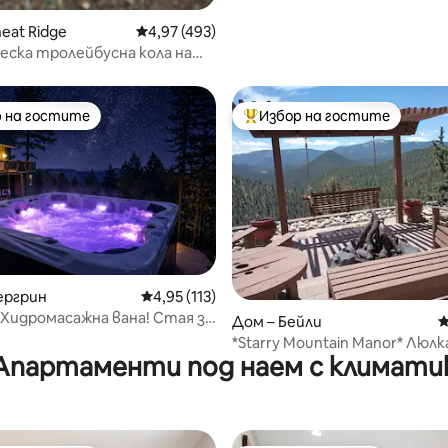
eat Ridge
Средна оценка: 4,97 от 5, 493 отзива
4,97 (493)
ска тролейбусна кола на
ферма
 на гостите
Избор на гостите
улярен избор на гостите
Най-популярен избор на гос
ергрин
Средна оценка: 4,95 от 5, 113 отзива
4,95 (113)
т 5, 133 отзива
 Хидромасажна вана! Стая за
Дом – Бейли
С
ректен достъп до пътечка!
*Starry Mountain Manor* Люлк
Апартаменти под наем с климати
панорамен изглед, веранди, 