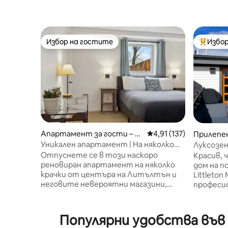
Избор на гостите
Избор
Избор на гостите
Най-поп
Апартамент за гости – Л
Средна оценка: 4,91 о
4,91 (137)
Прилепе
итълтън
тън
Уникален апартамент | На няколко
Луксозен
крачки от центъра на Литълтън
главната
Отпуснете се в този наскоро
Красив, 
планина
реновиран апартамент на няколко
дом на п
крачки от центъра на Литълтън и
Littleto
неговите невероятни магазини,
професи
ресторанти, кафенета и барове!
обзавежд
Намира се само на 5 минути пеша от
др. Прек
железопътната гара на Лайт, с влак
от частн
Популярни удобства във 
до центъра на Денвър или
невероя