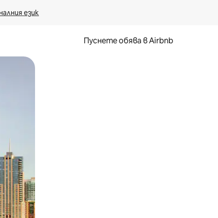
налния език
Пуснете обява в Airbnb