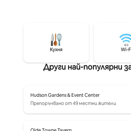
летището. Други
местопол
забележителности в Колорадо,
леката ж
разположени наблизо: - Пътека до
центъра 
река Плате (невероятно колоездене
паркиран
и пешеходна пътека) - на 2 минути
прикрепе
пеша - Breckenridge Brewery - 20
домашни 
минути пеша/5 минути с кола -Chat
всичко,
State Park (страхотен Paddle
могат д
Boarding) - 15 минути път с кола -
любимци 
Кухня
Wi-F
Амфитеатър „Червени скали“ - 25
достъп д
минути с кола/Uber
отпред!
Други най-популярни з
Hudson Gardens & Event Center
Препоръчвано от 49 местни жители
Olde Towne Tavern