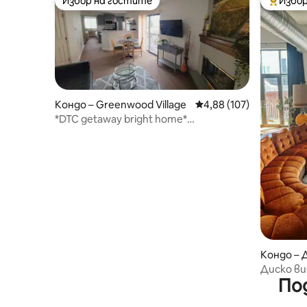
Избор на гостите
Избор
Избор на гостите
Най-поп
Кондо – Greenwood Village
Средна оценка: 4,88 о
4,88 (107)
*DTC getaway bright home*
Апартамент с 1 спалня
Кондо – 
Диско ви
По
безплат