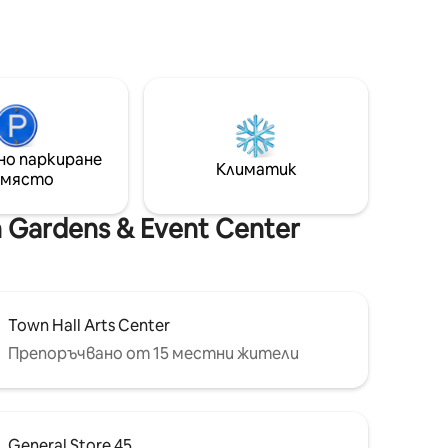
от гараж...но никога няма да
 се
разберете, след като влезете
 сморис в
вътре! Чисто нова къща да
ндата,
помирише ли някого? Ще имате
олорадо.
много самостоятелен вход
 дъжд,
отстрани на къщата с паркинг,
вашият
който можете да издърпате до
екрана, а
вратата. Тук не пренасяйте багаж
ква.
но паркиране
или хранителни стоки! Бърз Wi - Fi и
Климатик
 таксата
 място
близо до Денвър! Резервирайте
ата за
това уютно място за отдих днес!
Gardens & Event Center
Town Hall Arts Center
Препоръчвано от 15 местни жители
General Store 45