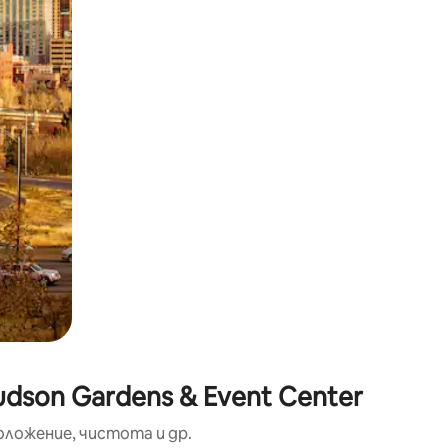
окосване или плъзгане.
dson Gardens & Event Center
оложение, чистота и др.