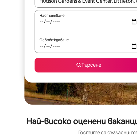
Когато резултатите се покажат, използвайт
Настаняване
Освобождаване
Търсене
Най-високо оценени ваканци
Гостите са съгласни: т