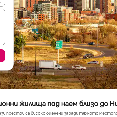
е клавишите със стрелки нагоре и надолу или навигирайте с д
онни жилища под наем близо до Hu
ези престои са високо оценени заради тяхното местоп