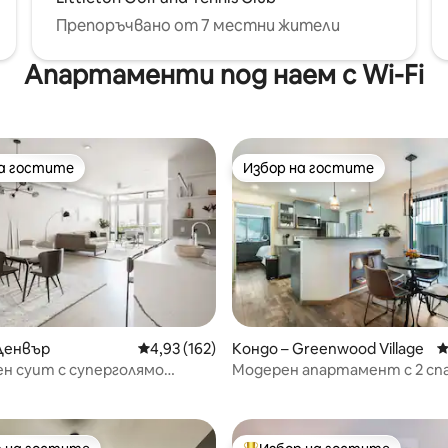
Препоръчвано от 7 местни жители
Апартаменти под наем с Wi-Fi
на гостите
Избор на гостите
на гостите
Избор на гостите
т 5, 122 отзива
Денвър
Средна оценка: 4,93 от 5, 162 отзива
4,93 (162)
Кондо – Greenwood Village
С
н суит с суперголямо
Модерен апартамент с 2 спа
гло | Балкон | Изглед към
DTC | Първи етаж | 5 спални
| Tesoro