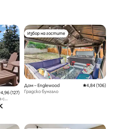
Избор на гостите
тите
Избор на гостите
Дом – Englewood
Средна оценка: 4,84 
4,84 (106)
Градско бунгало
редна оценка: 4,96 от 5, 127 отзива
4,96 (127)
а с
к
спа