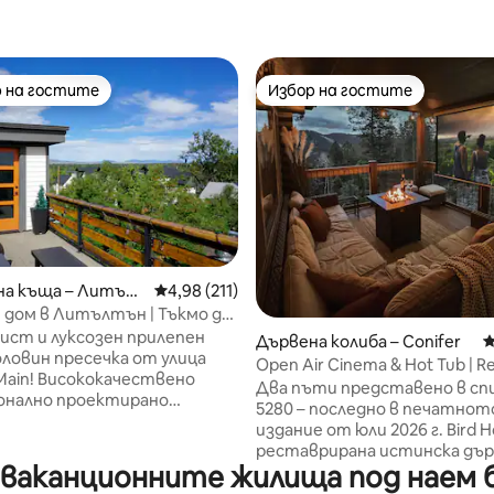
 на гостите
Избор на гостите
улярен избор на гостите
Избор на гостите
т 5, 137 отзива
на къща – Литъл
Средна оценка: 4,98 от 5, 211 отзива
4,98 (211)
 дом в Литълтън | Тъкмо до
 улица | Изглед към
чист и луксозен прилепен
Дървена колиба – Conifer
С
та
оловин пресечка от улица
Open Air Cinema & Hot Tub | R
n Main! Висококачествено
Log Cabin
Два пъти представено в сп
онално проектирано
5280 – последно в печатнот
ане, спално бельо, декор и
издание от юли 2026 г. Bird H
расна гледка към планината
реставрирана истинска дъ
ата палуба на покрива и
ваканционните жилища под наем б
колиба от 70-те години на 
тно централно
век – на 35 минути от Денвъ