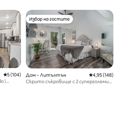
Избор на гостите
тите
Избор на гостите
Средна оценка: 5 от 5, 104 отзива
5 (104)
Дом – Литълтън
Средна оценка: 4,95 
4,95 (148)
ю |
Скрито съкровище с 2 суперголеми
двойни легла, прилежащ гараж – на
пешеходно разстояние от магазин