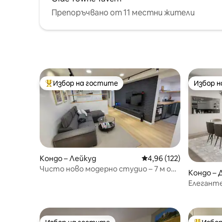
Препоръчвано от 11 местни жители
Избор на гостите
Избор 
Най-популярен избор на гостите
Избор 
Кондо – Лейкуд
Средна оценка: 4,96 о
4,96 (122)
Чисто ново модерно студио – 7 м от
Кондо – 
Ред Рокс
Елеганте
двойно ле
центъра 