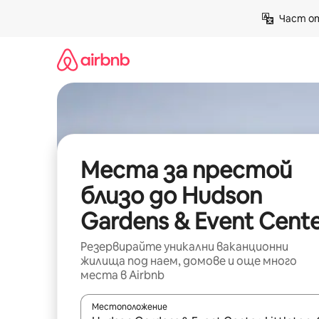
Пропускане
Част от
към
съдържанието
Места за престой
близо до Hudson
Gardens & Event Cent
Резервирайте уникални ваканционни
жилища под наем, домове и още много
места в Airbnb
Местоположение