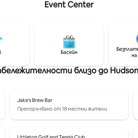
Event Center
ожение на 2 пресечки от
от всичко останало. Уютно
елезница за достъп до
настанете с горещо какао и
на Денвър. 2 лични места за
кината на открито на вера
е извън улицата в
заобиколени от гората на К
н гараж и подходящи за
Свири на дневна светлина, в
любимци! Насладете се на
дори в сняг. Дърветата са 
 което Литълтън и Денвър
фон, любимият ви филм е на 
а предложат! Домашни
хидромасажната вана ви оча
Безплат
са добре дошли с лесен
i
Басейн
Цената за нощувка включва
на
о паркове и трева точно
за услугата на Airbnb и такс
почистване заедно.
абележителности близо до Hudson 
Jake's Brew Bar
Препоръчвано от 18 местни жители
Littleton Golf and Tennis Club