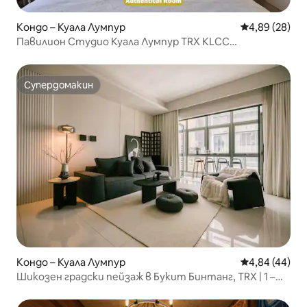
Кондо – Куала Лумпур
Средна оценк
4,89 (28)
Павилион Студио Куала Лумпур TRX KLCC
Goodview#S3
Супердомакин
Супердомакин
Кондо – Куала Лумпур
Средна оценк
4,84 (44)
Шикозен градски пейзаж в Букит Бинтанг, TRX | 1 –
6 души