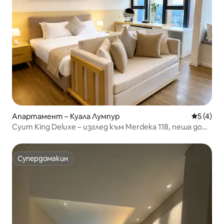
Апартамент – Куала Лумпур
Средна о
5 (4)
Суит King Deluxe – изглед към Merdeka 118, пеша до
града
Супердомакин
Супердомакин