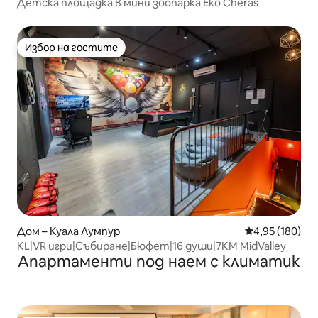
Детска площадка в мини зоопарка Eko Cheras
Избор на гостите
Избор на гостите
Дом – Куала Лумпур
Средна оценка
4,95 (180)
KL|VR игри|Събиране|Бюфет|16 души|7KM MidValley
Апартаменти под наем с климатик