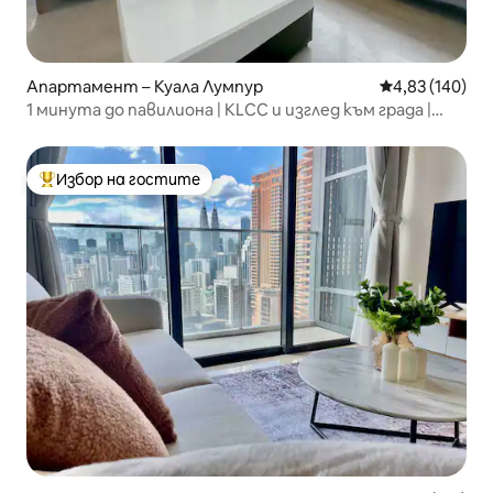
Апартамент – Куала Лумпур
Средна оценка
4,83 (140)
1 минута до павилиона | KLCC и изглед към града |
KAWS тема
Избор на гостите
Най-популярен избор на гостите