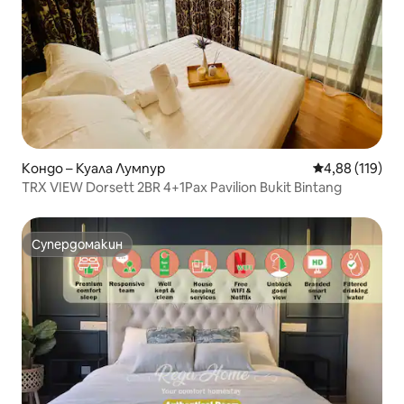
Кондо – Куала Лумпур
Средна оценка
4,88 (119)
TRX VIEW Dorsett 2BR 4+1Pax Pavilion Bukit Bintang
Супердомакин
Супердомакин