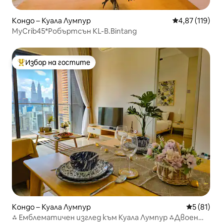
Кондо – Куала Лумпур
Средна оценка
4,87 (119)
MyCrib45*Робъртсън KL-B.Bintang
Избор на гостите
Най-популярен избор на гостите
Кондо – Куала Лумпур
Средна оц
5 (81)
⁂ Емблематичен изглед към Куала Лумпур ⁂Двоен