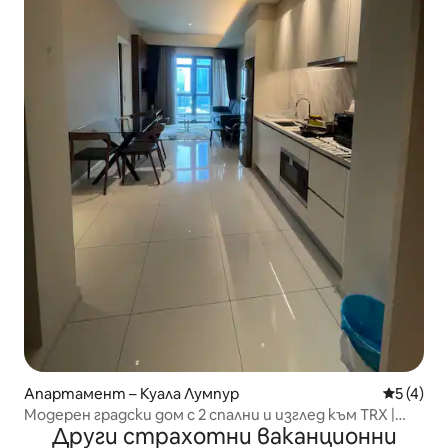
Апартамент – Куала Лумпур
Средна о
5 (4)
Модерен градски дом с 2 спални и изглед към TRX |
Други страхотни ваканционни
Близо до павилиона