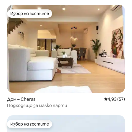
Избор на гостите
Избор на гостите
Дом – Cheras
Средна оценк
4,93 (57)
Подходящо за малко парти
Избор на гостите
Избор на гостите