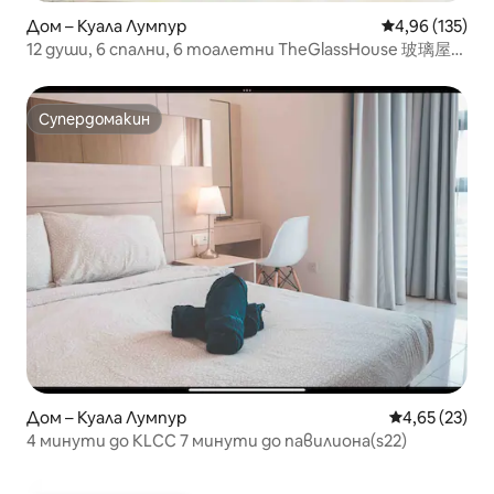
Дом – Куала Лумпур
Средна оценка
4,96 (135)
12 души, 6 спални, 6 тоалетни TheGlassHouse 玻璃屋
Bangsar KL
Супердомакин
Супердомакин
Дом – Куала Лумпур
Средна оценк
4,65 (23)
4 минути до KLCC 7 минути до павилиона(s22)