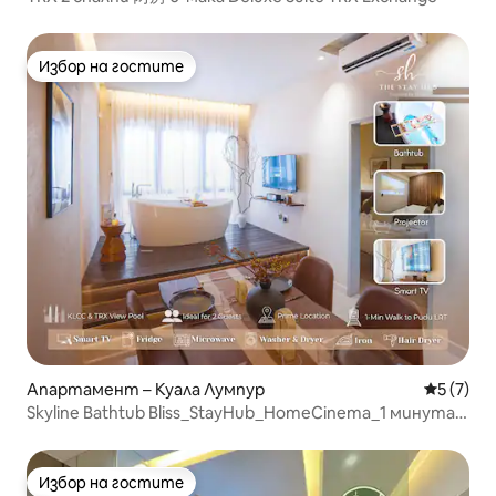
Избор на гостите
Избор на гостите
Апартамент – Куала Лумпур
Средна о
5 (7)
Skyline Bathtub Bliss_StayHub_HomeCinema_1 минута
пеша
Избор на гостите
Избор на гостите