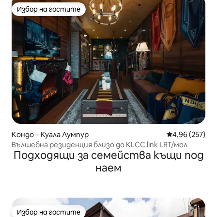
Избор на гостите
Избор на гостите
Кондо – Куала Лумпур
Средна оценка
4,96 (257)
Вълшебна резиденция близо до KLCC link LRT/мол
Подходящи за семейства къщи под
наем
Избор на гостите
Избор на гостите