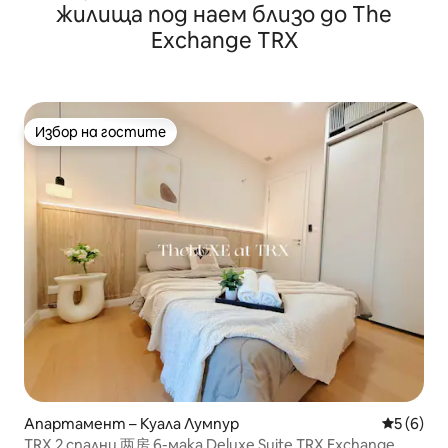
жилища под наем близо до The
Exchange TRX
Избор на гостите
Избор на гостите
Апартамент – Куала Лумпур
Средна о
5 (6)
TRX 2 спални 两房 6-мака Deluxe Suite TRX Exchange