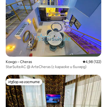
Кондо – Cheras
Средна оценка
4,98 (122)
StarSuiteAC @ ArteCheras (с караоке и билярд)
Избор на гостите
Избор на гостите