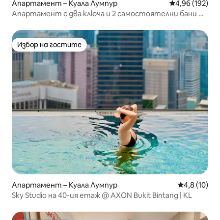
Апартамент – Куала Лумпур
Средна оценка
4,96 (192)
Апартамент с два ключа и 2 самостоятелни бани ⁂
Емблематичен изглед към Куала Лумпур ⁂
Избор на гостите
Избор на гостите
Апартамент – Куала Лумпур
Средна оцен
4,8 (10)
Sky Studio на 40-ия етаж @ AXON Bukit Bintang | KL