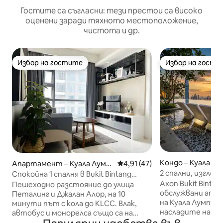
Гостите са съгласни: тези престои са високо
оценени заради тяхното местоположение,
чистота и др.
Избор на гостите
Избор на гости
Избор на гостите
Избор на гости
Кондо – Куала Л
Апартамент – Куала Лумп
Средна оценка: 4,91 от 5, 4
4,91 (47)
ур
2 спални, изглед 
Спокойна 1 спалня в Bukit Bintang
до Pavilion Skypoo
KLCC, басейн, БЕЗПЛАТЕН Netflix
​Axon Bukit Binta
Пешеходно разстояние до улица
обслужвани апа
Петалинг и Джалан Алор, на 10
на Куала Лумпур
минути път с кола до KLCC. Влак,
насладите на з
автобус и монорелса също са на
към KLCC, PNB 118
разположение. Лесен и бърз 24 -