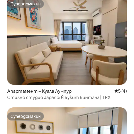
Супердомакин
Супердомакин
Апартамент – Куала Лумпур
Средна о
5 (4)
Стилно студио Japandi в Букит Бинтанг | TRX
Супердомакин
Супердомакин