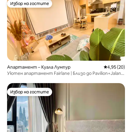
Избор на гостите
Избор на гостите
Апартамент – Куала Лумпур
Средна оценк
4,95 (20)
Уютен апартамент Fairlane | Близо до Pavilion+Jalan
Alor
Избор на гостите
Избор на гостите