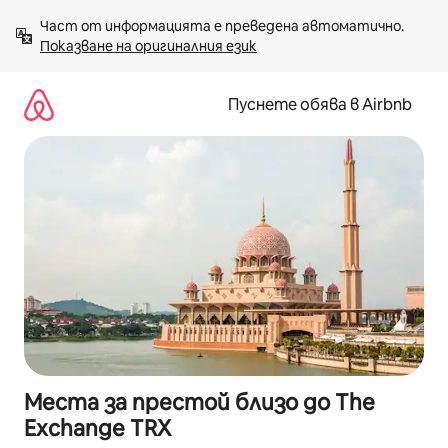
Пропускане
Част от информацията е преведена автоматично. 
към
Показване на оригиналния език
съдържанието
Пуснете обява в Airbnb
Места за престой близо до The
Exchange TRX