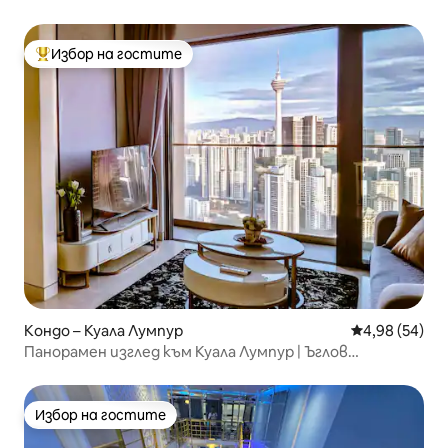
ключов апартамент с 2 собствени бани
Избор на гостите
Най-популярен избор на гостите
Кондо – Куала Лумпур
Средна оценк
4,98 (54)
Панорамен изглед към Куала Лумпур | Ъглов
апартамент с 2 спални, 2 бани и балкон
Избор на гостите
Избор на гостите