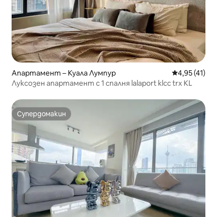
Апартамент – Куала Лумпур
Средна оценк
4,95 (41)
Луксозен апартамент с 1 спалня lalaport klcc trx KL
Супердомакин
Супердомакин