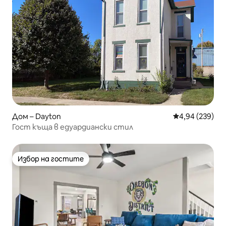
Дом – Dayton
Средна оценка
4,94 (239)
Гост къща в едуардиански стил
Избор на гостите
Избор на гостите