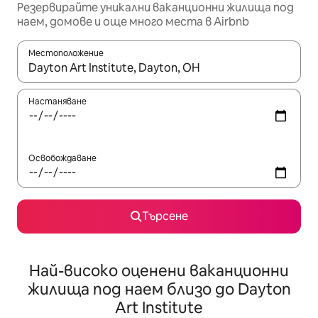
Резервирайте уникални ваканционни жилища под
наем, домове и още много места в Airbnb
Местоположение
Когато резултатите се покажат, използвайте клавишите 
Настаняване
Освобождаване
Търсене
Най-високо оценени ваканционни
жилища под наем близо до Dayton
Art Institute