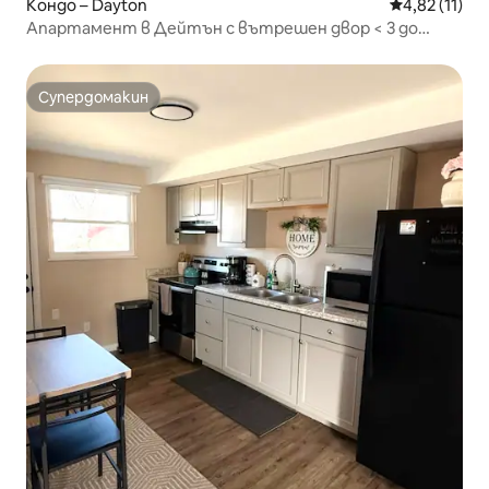
Кондо – Dayton
Средна оценк
4,82 (11)
Апартамент в Дейтън с вътрешен двор < 3 до
центъра!
Супердомакин
Супердомакин