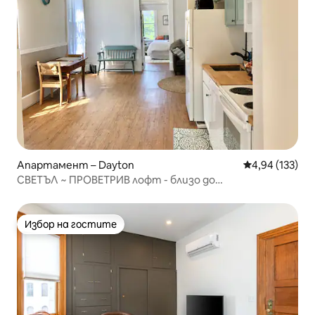
Апартамент – Dayton
Средна оценка
4,94 (133)
СВЕТЪЛ ~ ПРОВЕТРИВ лофт - близо до
центъра/UD/UVM
Избор на гостите
Избор на гостите