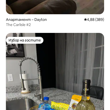
Апартамент – Dayton
Средна оценка
4,88 (389)
The Carlisle #2
Избор на гостите
Избор на гостите