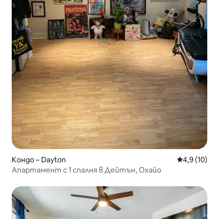
Кондо – Dayton
Средна оцен
4,9 (10)
Апартамент с 1 спалня в Дейтън, Охайо