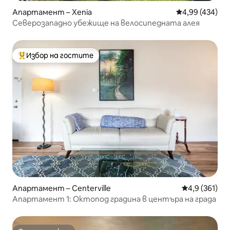
Апартамент – Xenia
Средна оценка
4,99 (434)
Северозападно убежище на велосипедната алея
Избор на гостите
Най-популярен избор на гостите
Апартамент – Centerville
Средна оценк
4,9 (361)
Апартамент 1: Октопод градина в центъра на града