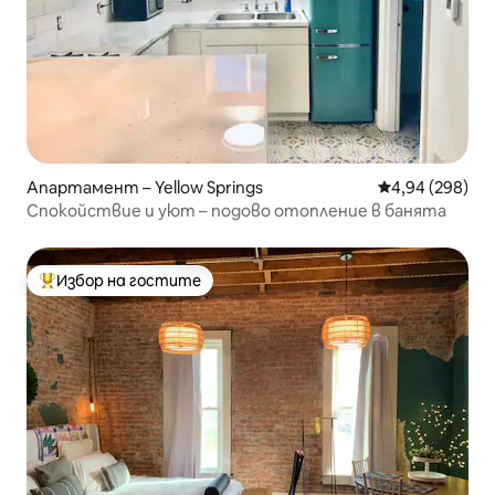
Апартамент – Yellow Springs
Средна оценка
4,94 (298)
Спокойствие и уют – подово отопление в банята
Избор на гостите
Най-популярен избор на гостите