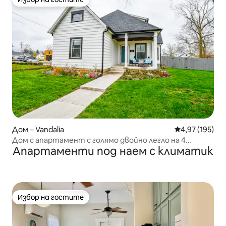
Избор на гостите
Дом – Vandalia
Средна оценка
4,97 (195)
Дом с апартамент с голямо двойно легло на 4
Апартаменти под наем с климатик
минути от летище DAY
Избор на гостите
Избор на гостите