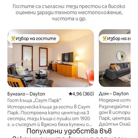
Гостите са съгласни: тези престои са високо
оценени заради тяхното местоположение,
чистота и др.
Избор на гостите
Избор на гос
Най-популярен избор на гостите
Най-популярен 
Дом – Dayton
Бунгало – Dayton
Средна оценка: 4,96 от 5, 360
4,96 (360)
Модерна истори
Гост къща „Саут Парк“
сърцето на Сау
Разгледайте то
Историческа къща за гости в Саут
дом в историчес
Парк. Построена като център на 3
Парк, централно
сестри, тази къща с пушки от 1920
Дейтън Охайо. Разположен на най -
г. и съседът ѝ вдясно бяха купени от
Популярни удобства във
добрата улица в
мен, квартален активист, който ги
квартал, където
свали и двете до шиповете. Това,