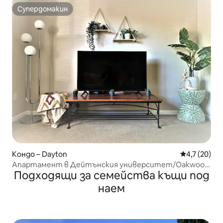
Супердомакин
Супердомакин
Кондо – Dayton
Средна оцен
4,7 (20)
Апартамент в Дейтънския университет/Oakwood
Подходящи за семейства къщи под
в парка Патерсън!
наем