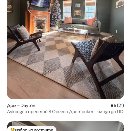
Дом – Dayton
Средна оц
5 (21)
Луксозен престой в Орегон Дистрикт – близо до UD
Избор на гостите