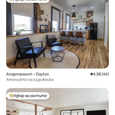
Най-популярен избор на гостите
Апартамент – Dayton
Средна оценк
4,98 (44)
Ателието на художника
Избор на гостите
Най-популярен избор на гостите