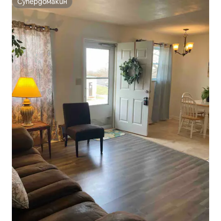
Супердомакин
Супердомакин