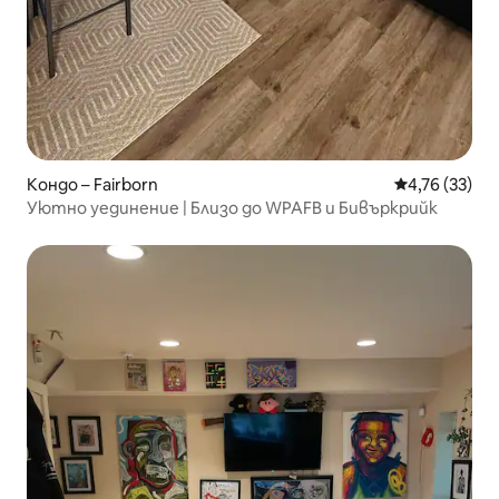
Кондо – Fairborn
Средна оценк
4,76 (33)
Уютно уединение | Близо до WPAFB и Бивъркрийк