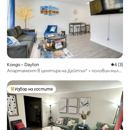
Кондо – Dayton
Средна о
4 (3)
Апартамент в центъра на Дейтън“ < половин миля
до UD!
Избор на гостите
Най-популярен избор на гостите