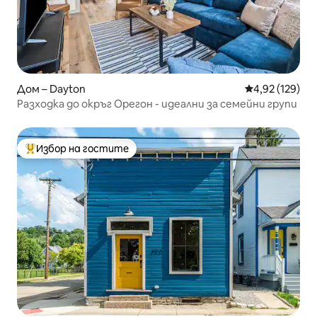
Дом – Dayton
Средна оценка
4,92 (129)
Разходка до окръг Орегон - идеални за семейни групи
Избор на гостите
Най-популярен избор на гостите