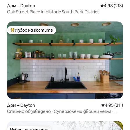
Дом – Dayton
Средна оценка
4,98 (213)
Oak Street Place in Historic South Park District
Избор на гостите
Най-популярен избор на гостите
Дом – Dayton
Средна оценка
4,95 (211)
Стилно обзаведено · Суперголеми двойни легла ·
Бърз Wi-Fi · Отлично местоположение
Избор на гостите