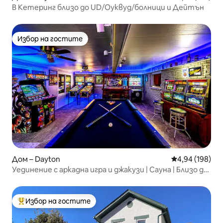
В Кетеринг близо до UD/Оуквуд/болници и Дейтън
Избор на гостите
Избор на гостите
Дом – Dayton
Средна оценка
4,94 (198)
Уединение с аркадна игра и джакузи | Сауна | Близо до
WPAFB
Избор на гостите
Най-популярен избор на гостите