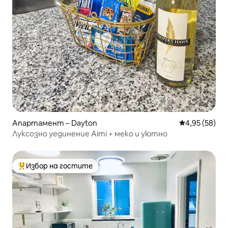
Апартамент – Dayton
Средна оценк
4,95 (58)
Луксозно уединение Aimi + меко и уютно
Избор на гостите
Най-популярен избор на гостите