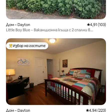
Дом – Dayton
Средна оценка
4,91 (103)
Little Boy Blue – Ваканционна къща с 2 спални в
Саутпарк с Wi-Fi
Избор на гостите
Най-популярен избор на гостите
Дом – Dayton
Средна оценка
4,94 (223)