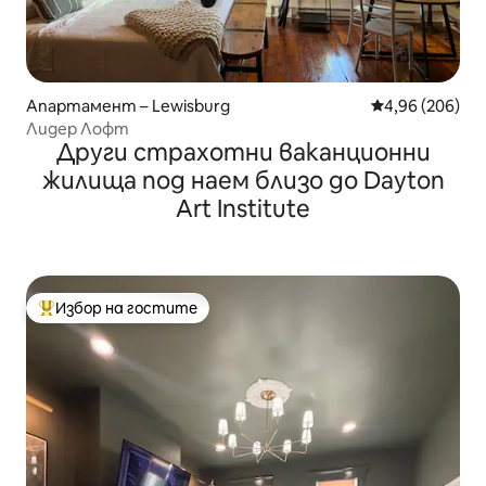
Апартамент – Lewisburg
Средна оценка
4,96 (206)
Лидер Лофт
Други страхотни ваканционни
жилища под наем близо до Dayton
Art Institute
Избор на гостите
Най-популярен избор на гостите