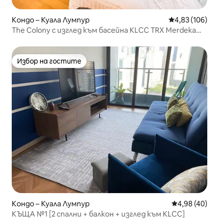
Кондо – Куала Лумпур
Средна оценка
4,83 (106)
The Colony с изглед към басейна KLCC TRX Merdeka
118
Избор на гостите
Избор на гостите
Кондо – Куала Лумпур
Средна оценк
4,98 (40)
КЪЩА №1 [2 спални + балкон + изглед към KLCC]