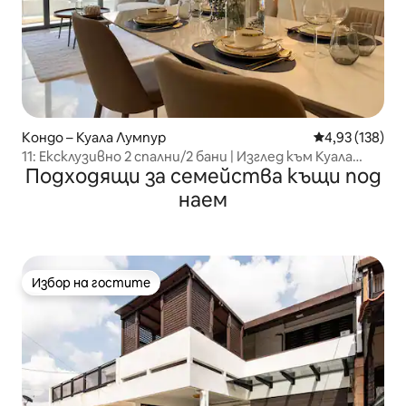
Кондо – Куала Лумпур
Средна оценка
4,93 (138)
11: Ексклузивно 2 спални/2 бани | Изглед към Куала
Подходящи за семейства къщи под
Лумпур | Близо до метро и мол
наем
Избор на гостите
Избор на гостите