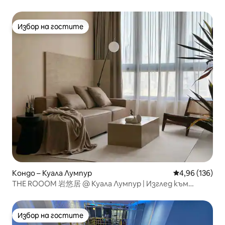
Избор на гостите
Избор на гостите
Кондо – Куала Лумпур
Средна оценка
4,96 (136)
THE ROOOM 岩悠居 @ Куала Лумпур | Изглед към
басейн и KLCC
Избор на гостите
Избор на гостите