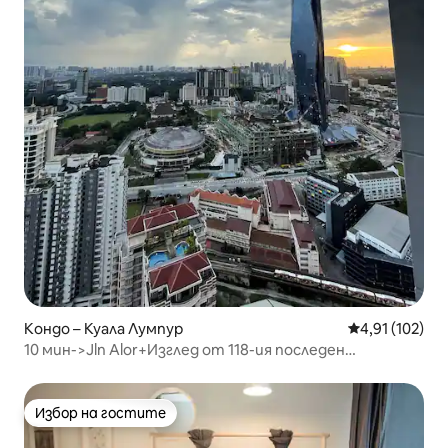
Кондо – Куала Лумпур
Средна оценка
4,91 (102)
10 мин->Jln Alor+Изглед от 118-ия последен
етаж+200Mbps 1 спалня
Избор на гостите
Избор на гостите