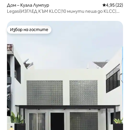
Дом – Куала Лумпур
Средна оценк
4,95 (22)
Legasi|ИЗГЛЕД КЪМ KLCC|10 минути пеша до KLCC|
Висок етаж|Модерен
Избор на гостите
Избор на гостите