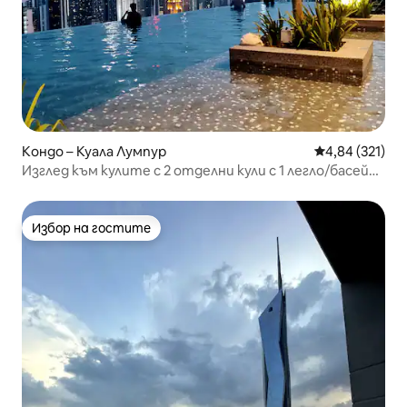
Кондо – Куала Лумпур
Средна оценка
4,84 (321)
Изглед към кулите с 2 отделни кули с 1 легло/басейн
на покрива - Netflix
Избор на гостите
Избор на гостите