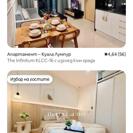
Апартамент – Куала Лумпур
Средна оценк
4,64 (56)
The Infinitum KLCC-16 с изглед към града
Избор на гостите
Избор на гостите