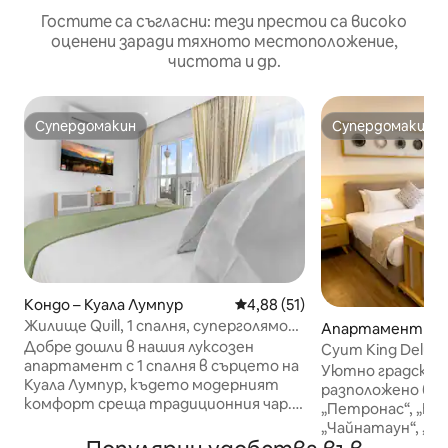
Гостите са съгласни: тези престои са високо
оценени заради тяхното местоположение,
чистота и др.
Супердомакин
Супердомакин
Супердомакин
Супердомакин
Кондо – Куала Лумпур
Средна оценка: 4,88 от 5, 51
4,88 (51)
Жилище Quill, 1 спалня, суперголямо
Апартамент – К
двойно легло с изглед към Кулата на
Добре дошли в нашия луксозен
Суит King Deluxe
Куала Лумпур
апартамент с 1 спалня в сърцето на
Merdeka 118, пеш
Уютно градско 
Куала Лумпур, където модерният
разположено бли
комфорт среща традиционния чар.
„Петронас“, „Бу
Идеален както за пътуващи по
„Чайнатаун“, „Ча
работа, така и за отдих, този
„Куала Лумпур“. 