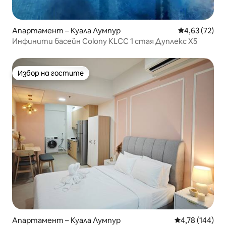
Апартамент – Куала Лумпур
Средна оценк
4,63 (72)
Инфинити басейн Colony KLCC 1 стая Дуплекс X5
Избор на гостите
Избор на гостите
Апартамент – Куала Лумпур
Средна оценка
4,78 (144)