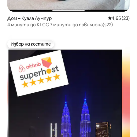
Дом – Куала Лумпур
Средна оценк
4,65 (23)
4 минути до KLCC 7 минути до павилиона(s22)
Избор на гостите
Избор на гостите