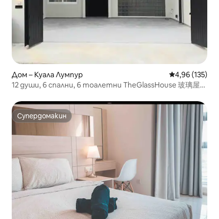
Дом – Куала Лумпур
Средна оценка
4,96 (135)
12 души, 6 спални, 6 тоалетни TheGlassHouse 玻璃屋
Bangsar KL
Супердомакин
Супердомакин