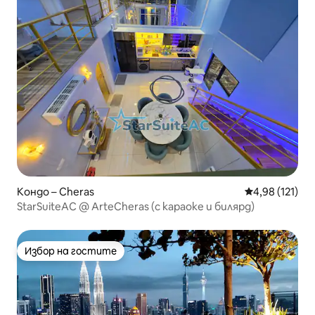
Кондо – Cheras
Средна оценка
4,98 (121)
StarSuiteAC @ ArteCheras (с караоке и билярд)
Избор на гостите
Избор на гостите