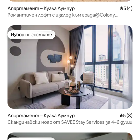
Апартамент – Куала Лумпур
Средна о
5 (4)
Романтичен лофт с изглед към града@Colony
Infinitum
Избор на гостите
Избор на гостите
Апартамент – Куала Лумпур
Средна о
5 (8)
Скандинавски ноар от SAVEE Stay Services за 4–6 души