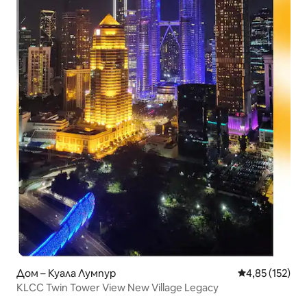
Дом – Куала Лумпур
Средна оценка
4,85 (152)
KLCC Twin Tower View New Village Legacy