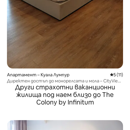
Апартамент – Куала Лумпур
Средна оц
5 (11)
Директен достъп до монорелсата и мола – CityView
Други страхотни ваканционни
by Azmila
жилища под наем близо до The
Colony by Infinitum