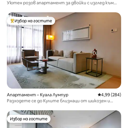
Уютен розов апартамент за двойки с изглед към
Куала Лумпур, Colony Infinitum
Избор на гостите
Най-популярен избор на гостите
Апартамент – Куала Лумпур
Средна оценка
4,99 (284)
Разходете се до Кулите близнаци от шикозен и
модерен апартамент с изглед
Избор на гостите
Избор на гостите