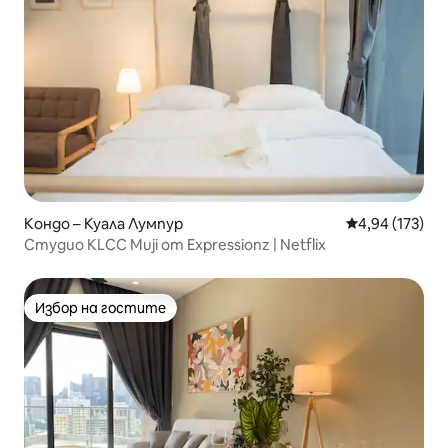
Кондо – Куала Лумпур
Средна оценка
4,94 (173)
Студио KLCC Muji от Expressionz | Netflix
Избор на гостите
Избор на гостите