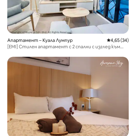
Апартамент – Куала Лумпур
Средна оценк
4,65 (34)
[EMI] Стилен апартамент с 2 спални с изглед към
KLCC и шик декор