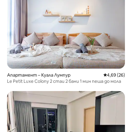
Апартамент – Куала Лумпур
Средна оценк
4,69 (26)
Le Petit Luxe Colony 2 стаи 2 бани 1 мин пеша до мола