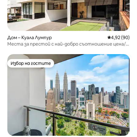
Дом – Куала Лумпур
Средна оценк
4,92 (90)
Места за престой с най-добро съотношение цена/
качество | 223 кв. м | 2 км до Куала Лумпур
Избор на гостите
Избор на гостите