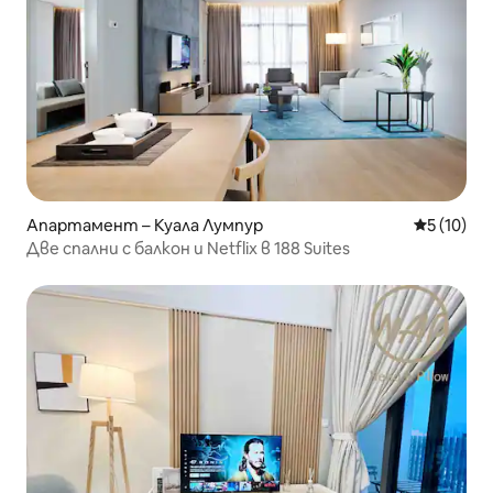
Апартамент – Куала Лумпур
Средна оц
5 (10)
Две спални с балкон и Netflix в 188 Suites