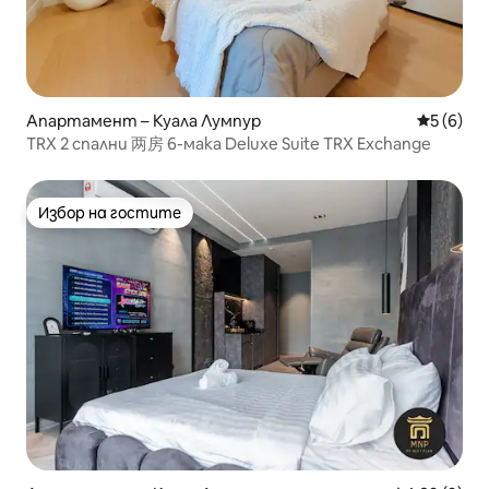
Апартамент – Куала Лумпур
Средна о
5 (6)
TRX 2 спални 两房 6-мака Deluxe Suite TRX Exchange
Избор на гостите
Избор на гостите