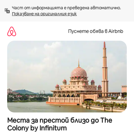
Пропускане
Част от информацията е преведена автоматично. 
към
Показване на оригиналния език
съдържанието
Пуснете обява в Airbnb
Места за престой близо до The
Colony by Infinitum