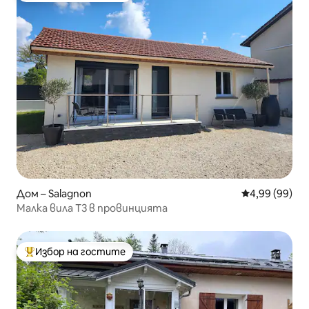
Дом – Salagnon
Средна оценк
4,99 (99)
Малка вила T3 в провинцията
Избор на гостите
Най-популярен избор на гостите