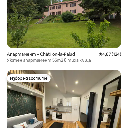
Апартамент – Châtillon-la-Palud
Средна оценка
4,87 (124)
Уютен апартамент 55m2 в тиха къща
Избор на гостите
Избор на гостите