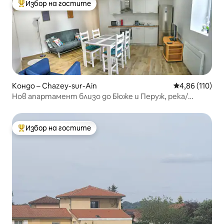
Избор на гостите
Най-популярен избор на гостите
Кондо – Chazey-sur-Ain
Средна оценка
4,86 (110)
Нов апартамент близо до Бюже и Перуж, река/
тишина
Избор на гостите
Най-популярен избор на гостите