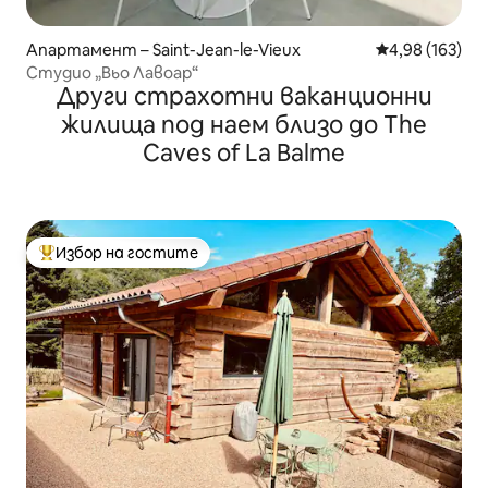
Апартамент – Saint-Jean-le-Vieux
Средна оценка
4,98 (163)
Студио „Вьо Лавоар“
Други страхотни ваканционни
жилища под наем близо до The
Caves of La Balme
Избор на гостите
Най-популярен избор на гостите