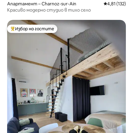
Апартамент – Charnoz-sur-Ain
Средна оценка
4,81 (132)
Красиво модерно студио в тихо село
Избор на гостите
Най-популярен избор на гостите