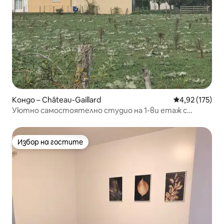
Кондо – Château-Gaillard
Средна оценка
4,92 (175)
Уютно самостоятелно студио на 1-ви етаж с
изглед
Избор на гостите
Избор на гостите