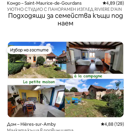
Кондо – Saint-Maurice-de-Gourdans
Средна оценк
4,89 (28)
УЮТНО СТУДИО С ПАНОРАМЕН ИЗГЛЕД RIVIERE D'AIN
Подходящи за семейства къщи под
наем
Избор на гостите
Избор на гостите
Дом – Hières-sur-Amby
Средна оценка
4,88 (129)
Малката къща в провинцията