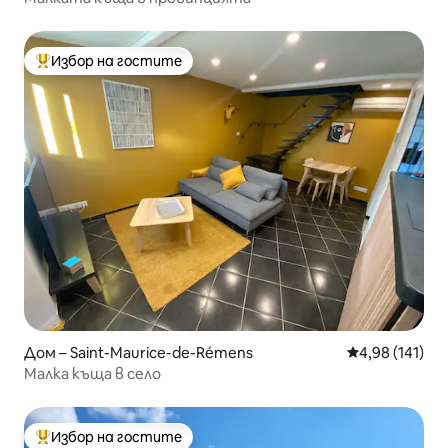
Избор на гостите
Най-популярен избор на гостите
Дом – Saint-Maurice-de-Rémens
Средна оценка
4,98 (141)
Малка къща в село
Избор на гостите
Най-популярен избор на гостите