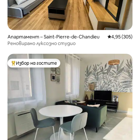
Апартамент – Saint-Pierre-de-Chandieu
Средна оценка
4,95 (305)
Реновирано луксозно студио
Избор на гостите
Най-популярен избор на гостите