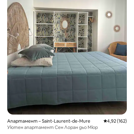
Апартамент – Saint-Laurent-de-Mure
Средна оценка
4,92 (162)
Уютен апартамент Сен Лоран дьо Мюр