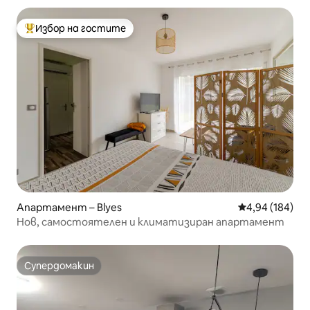
Избор на гостите
Най-популярен избор на гостите
Апартамент – Blyes
Средна оценка
4,94 (184)
Нов, самостоятелен и климатизиран апартамент
Супердомакин
Супердомакин