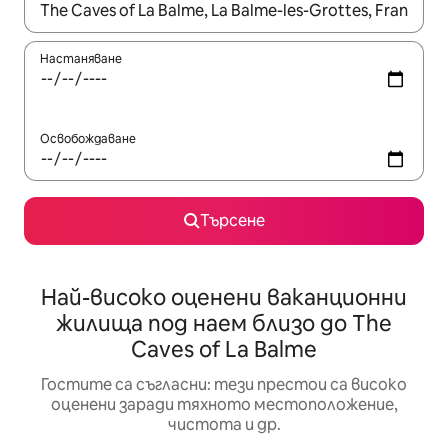
Когато резултатите се покажат, използвайте клавишите 
Настаняване
Освобождаване
Търсене
Най-високо оценени ваканционни
жилища под наем близо до The
Caves of La Balme
Гостите са съгласни: тези престои са високо
оценени заради тяхното местоположение,
чистота и др.