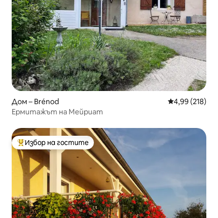
Дом – Brénod
Средна оценка
4,99 (218)
Ермитажът на Мейриат
Избор на гостите
Най-популярен избор на гостите