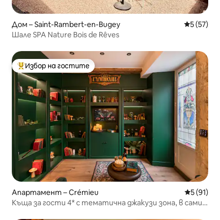
Дом – Saint-Rambert-en-Bugey
Средна оц
5 (57)
Шале SPA Nature Bois de Rêves
Избор на гостите
Най-популярен избор на гостите
Апартамент – Crémieu
Средна оц
5 (91)
Къща за гости 4* с тематична джакузи зона, в самия
център, близо до Лион