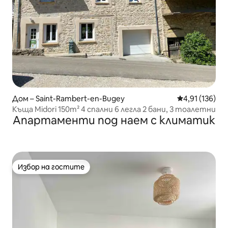
Дом – Saint-Rambert-en-Bugey
Средна оценка
4,91 (136)
Къща Midori 150m² 4 спални 6 легла 2 бани, 3 тоалетни
Апартаменти под наем с климатик
Избор на гостите
Избор на гостите