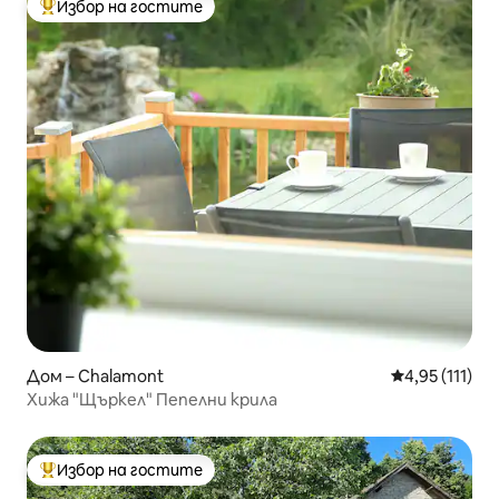
Избор на гостите
Най-популярен избор на гостите
Дом – Chalamont
Средна оценк
4,95 (111)
Хижа "Щъркел" Пепелни крила
Избор на гостите
Най-популярен избор на гостите