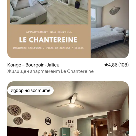
Кондо – Bourgoin-Jallieu
Средна оценка
4,86 (108)
Жилищен апартамент Le Chantereine
Избор на гостите
Избор на гостите