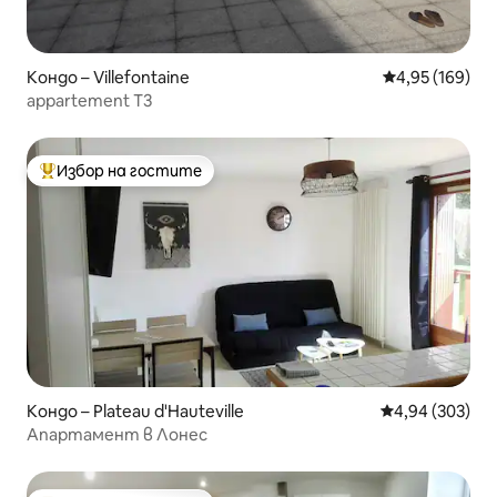
Кондо – Villefontaine
Средна оценка
4,95 (169)
appartement T3
Избор на гостите
Най-популярен избор на гостите
Кондо – Plateau d'Hauteville
Средна оценка
4,94 (303)
Апартамент в Лонес