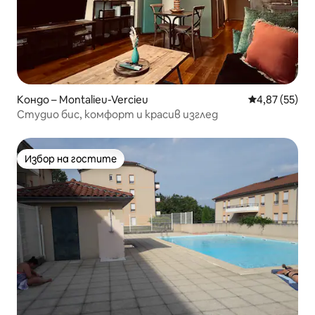
Кондо – Montalieu-Vercieu
Средна оценк
4,87 (55)
Студио бис, комфорт и красив изглед
Избор на гостите
Избор на гостите