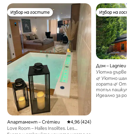
Избор на гостите
Избор на гости
Избор на гостите
Избор на гости
Дом – Lagnieu
Уютна дървена в
градина · Споко
🌿 Уютно шале́ 
гората 🌿 Отпуснете се в този
топъл пашкул на
Идеално за рома
семейство или 
престой. Спете 
птиците в вели
обстановка на 5
Апартамент – Crémieu
Средна оценка: 4,96 от 5, 42
4,96 (424)
удобства ✨ Включено: вашият личен
Love Room – Halles Insolites. Les
местен водач. Н
Remparts