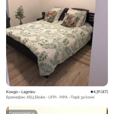
Кондо – Lagnieu
Средна оценк
4,91 (47)
Брамафан: АЕЦ Бюже - UFPI - PIPA - Парк за коне
Супердомакин