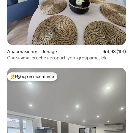
Апартамент – Jonage
Средна оценка
4,98 (101)
Спалнята: proche aeroport lyon, groupama, ldlc
Избор на гостите
Най-популярен избор на гостите