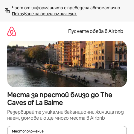
Пропускане
Част от информацията е преведена автоматично. 
към
Показване на оригиналния език
съдържанието
Пуснете обява в Airbnb
Места за престой близо до The
Caves of La Balme
Резервирайте уникални ваканционни жилища под
наем, домове и още много места в Airbnb
Местоположение