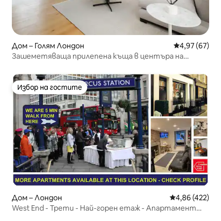
Дом – Голям Лондон
Средна оценк
4,97 (67)
Зашеметяваща прилепена къща в центъра на
Лондон до Оксфорд Стрийт
Избор на гостите
Избор на гостите
Дом – Лондон
Средна оценка
4,86 (422)
West End - Трети - Най-горен етаж - Апартамент
Superior