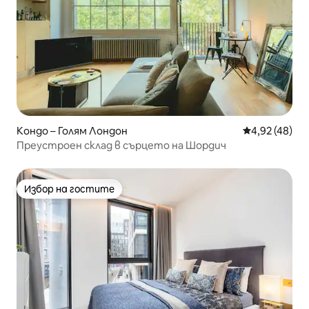
Кондо – Голям Лондон
Средна оценк
4,92 (48)
Преустроен склад в сърцето на Шордич
Избор на гостите
Избор на гостите