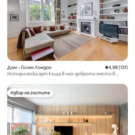
Дом – Голям Лондон
Средна оценка
4,98 (131)
Историческа арт къща в най-доброто място в
Лондон!
Избор на гостите
Избор на гостите