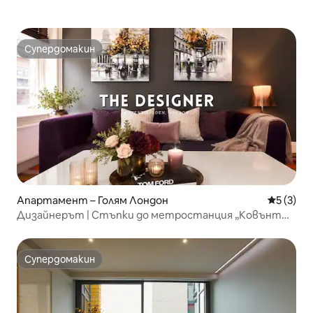
Супердомакин
Супердомакин
Апартамент – Голям Лондон
Средна о
5 (3)
Дизайнерът | Стъпки до метростанция „Ковънт
Гардън“
Супердомакин
Супердомакин