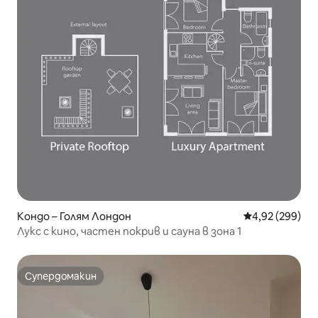
Кондо – Голям Лондон
Средна оценка
4,92 (299)
Лукс с кино, частен покрив и сауна в зона 1
Супердомакин
Супердомакин