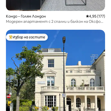
Кондо – Голям Лондон
Средна оценка
4,95 (177)
Модерен апартамент с 2 спални и балкон на Оксфорд
Стрийт
Избор на гостите
Най-популярен избор на гостите