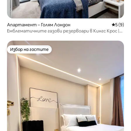
Апартамент – Голям Лондон
Средна о
5 (9)
Емблематичните газови резервоари в Кингс Крос |
Вътрешен двор | Складове за въглища
Избор на гостите
Избор на гостите