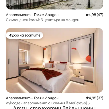
Апартамент – Голям Лондон
Средна оценк
4,98 (47)
Скъпоценен камък в центъра на Лондон
Избор на гостите
Избор на гостите
Апартамент – Голям Лондон
Средна оценк
4,95 (37)
Луксозен апартамент с 1 спалня в Мейфеър| 5
Други страхотни ваканционни
минути пеша до Хайд Парк| 3 спални