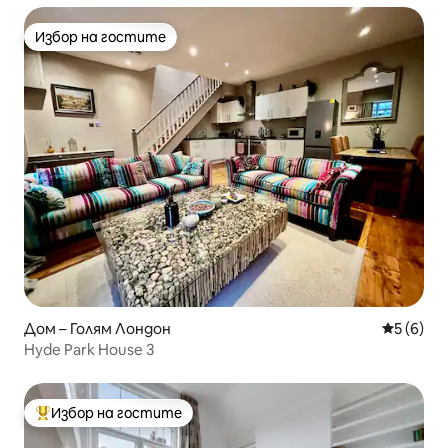
Избор на гостите
Избор на гостите
Дом – Голям Лондон
Средна о
5 (6)
Hyde Park House 3
Избор на гостите
Най-популярен избор на гостите