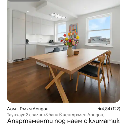
Супердомакин
Дом – Голям Лондон
Средна оценка
4,84 (122)
Таунхаус 3 спални/3 бани в централен Лондон,
Апартаменти под наем с климатик
Примроуз Хил