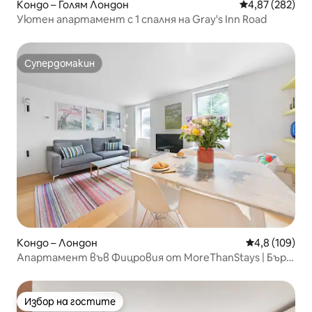
Кондо – Голям Лондон
Средна оценка
4,87 (282)
Уютен апартамент с 1 спалня на Gray's Inn Road
Супердомакин
Супердомакин
Кондо – Лондон
Средна оценк
4,8 (109)
Апартамент във Фицровия от MoreThanStays | Бърз
Wi-Fi
Избор на гостите
Избор на гостите