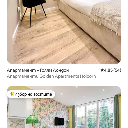
Апартамент – Голям Лондон
Средна оценк
4,85 (54)
Апартаменти Golden Apartments Holborn
Избор на гостите
Най-популярен избор на гостите