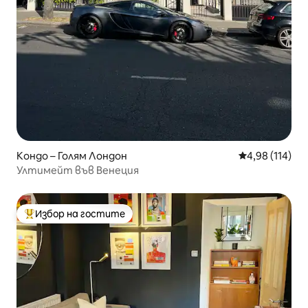
Кондо – Голям Лондон
Средна оценка
4,98 (114)
Ултимейт във Венеция
Избор на гостите
Най-популярен избор на гостите