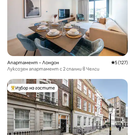
Апартамент – Лондон
Средна оце
5 (127)
Луксозен апартамент с 2 спални в Челси
Избор на гостите
Най-популярен избор на гостите