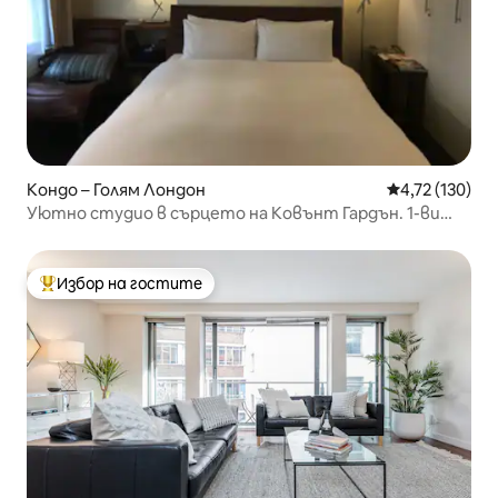
Кондо – Голям Лондон
Средна оценка
4,72 (130)
Уютно студио в сърцето на Ковънт Гардън. 1-ви
етаж
Избор на гостите
Най-популярен избор на гостите