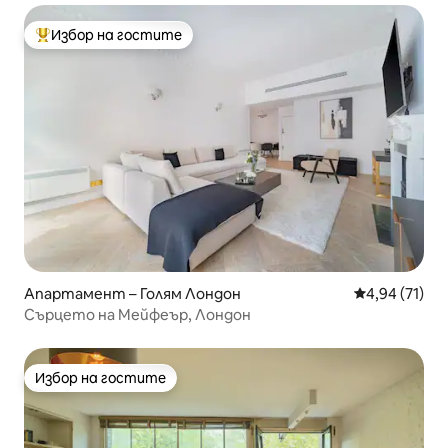
Избор на гостите
Най-популярен избор на гостите
Апартамент – Голям Лондон
Средна оценк
4,94 (71)
Сърцето на Мейфеър, Лондон
Избор на гостите
Избор на гостите