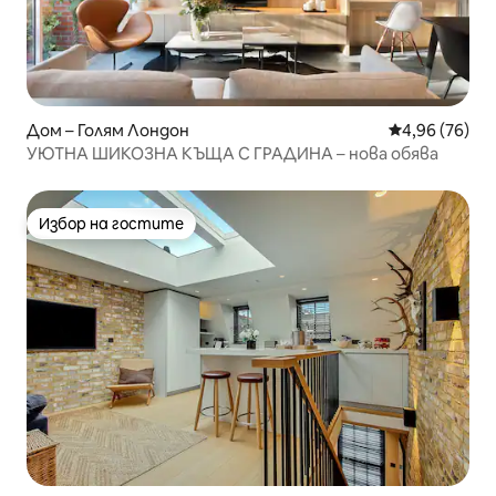
Дом – Голям Лондон
Средна оценк
4,96 (76)
УЮТНА ШИКОЗНА КЪЩА С ГРАДИНА – нова обява
Избор на гостите
Избор на гостите