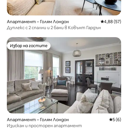
Апартамент – Голям Лондон
Средна оценк
4,88 (57)
Дуплекс с 2 спални и 2 бани в Ковънт Гардън
Избор на гостите
Избор на гостите
Апартамент – Голям Лондон
Средна о
5 (6)
Изискан и просторен апартамент