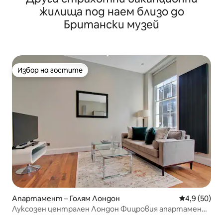
жилища под наем близо до
Британски музей
Избор на гостите
Избор на гостите
Апартамент – Голям Лондон
Средна оцен
4,9 (50)
Луксозен централен Лондон Фицровия апартамент
с баня