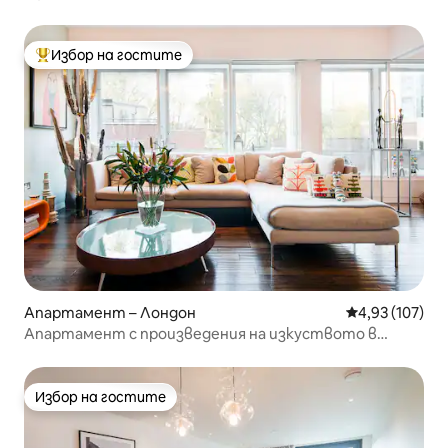
Избор на гостите
Най-популярен избор на гостите
Апартамент – Лондон
Средна оценка
4,93 (107)
Апартамент с произведения на изкуството в
сърцето на Западен Лондон
Избор на гостите
Избор на гостите