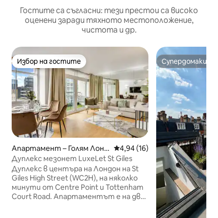
Гостите са съгласни: тези престои са високо
оценени заради тяхното местоположение,
чистота и др.
Избор на гостите
Супердомакин
Избор на гостите
Супердомакин
Апартамент – Голям Лонд
Средна оценка: 4,94 от 5, 16
4,94 (16)
он
Дуплекс мезонет LuxeLet St Giles
Дуплекс в центъра на Лондон на St
Giles High Street (WC2H), на няколко
минути от Centre Point и Tottenham
Court Road. Апартаментът е на две
нива и разполага с две спални,
семейна баня и отделна тоалетна