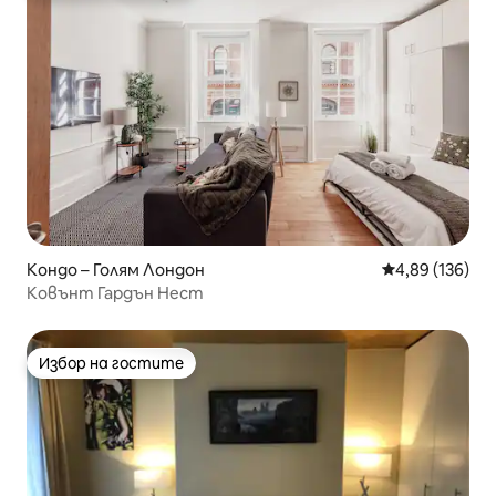
Кондо – Голям Лондон
Средна оценка
4,89 (136)
Ковънт Гардън Нест
Избор на гостите
Избор на гостите