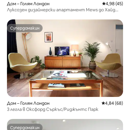
Дом – Голям Лондон
Средна оценк
4,98 (45)
Луксозен дизайнерски апартамент Mews до Хайд
Парк, Нотинг Хил
Супердомакин
Супердомакин
Дом – Голям Лондон
Средна оценк
4,84 (68)
3 легла в Оксфорд Съркъс/Риджънтс Парк
Супердомакин