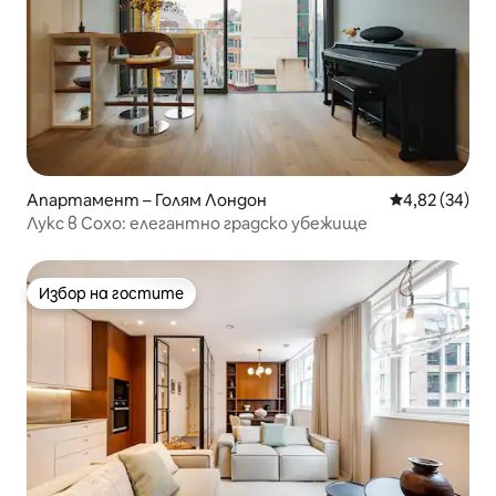
Апартамент – Голям Лондон
Средна оценк
4,82 (34)
Лукс в Сохо: елегантно градско убежище
Избор на гостите
Избор на гостите