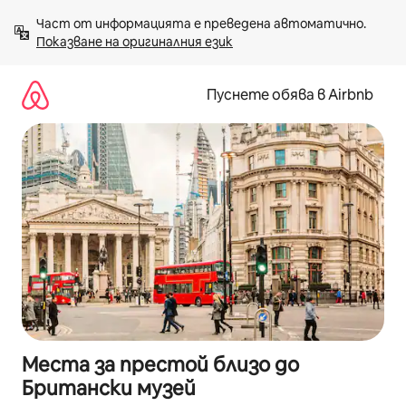
Пропускане
Част от информацията е преведена автоматично. 
към
Показване на оригиналния език
съдържанието
Пуснете обява в Airbnb
Места за престой близо до
Британски музей