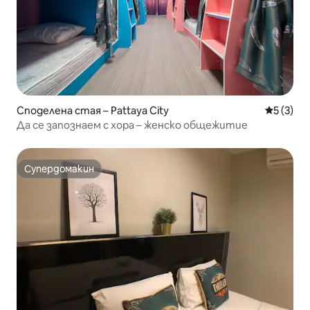
Споделена стая – Pattaya City
Средна о
5 (3)
Да се запознаем с хора – женско общежитие
Супердомакин
Супердомакин