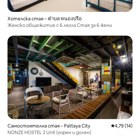
Хотелска стая – ตำบล หนองปรือ
Женско общежитие с 6 легла Стая за 6 жени
Самостоятелна стая – Pattaya City
Средна оценк
4,79 (14)
NONZE HOSTEL 2 Unit (горен и долен)