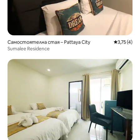
Самостоятелна стая – Pattaya City
Средна оцен
3,75 (4)
Sumalee Residence