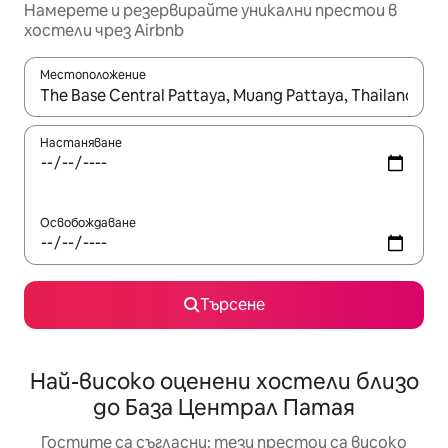
Намерете и резервирайте уникални престои в
хостели чрез Airbnb
Местоположение
Когато резултатите се покажат, използвайте клавишите 
Настаняване
Освобождаване
Търсене
Най-високо оценени хостели близо
до База Централ Патая
Гостите са съгласни: тези престои са високо