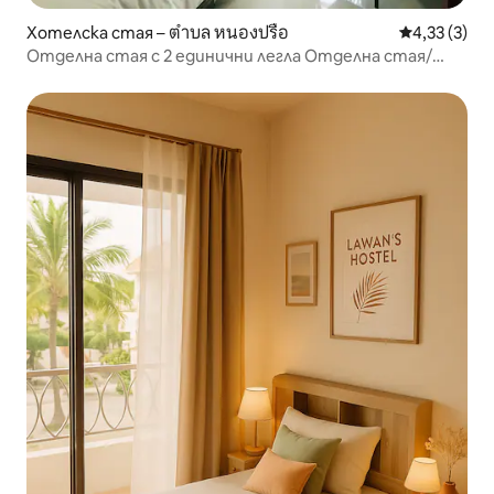
Хотелска стая – ตำบล หนองปรือ
Средна оцен
4,33 (3)
Отделна стая с 2 единични легла Отделна стая/
двойно легло Отделна стая