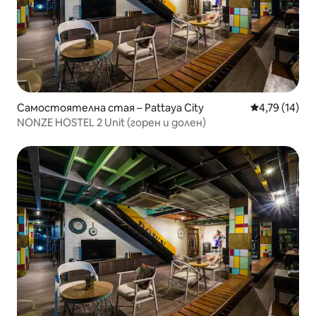
Самостоятелна стая – Pattaya City
Средна оценк
4,79 (14)
NONZE HOSTEL 2 Unit (горен и долен)