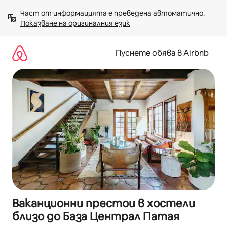
Пропускане
Част от информацията е преведена автоматично. 
към
Показване на оригиналния език
съдържанието
Пуснете обява в Airbnb
Ваканционни престои в хостели
близо до База Централ Патая