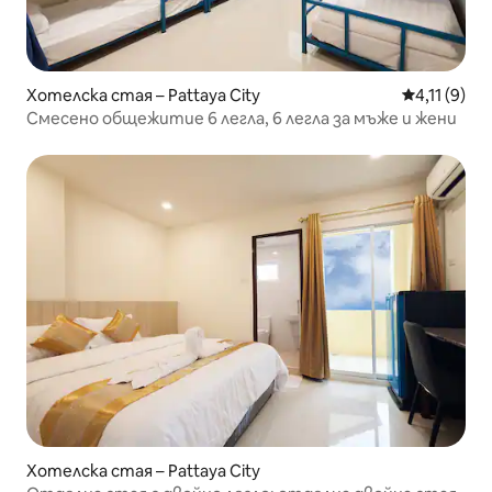
Хотелска стая – Pattaya City
Средна оце
4,11 (9)
Смесено общежитие 6 легла, 6 легла за мъже и жени
Хотелска стая – Pattaya City