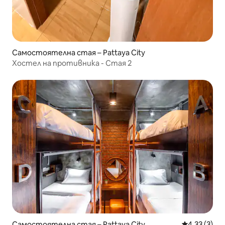
Самостоятелна стая – Pattaya City
Хостел на противника - Стая 2
Самостоятелна стая – Pattaya City
Средна оцен
4,33 (3)