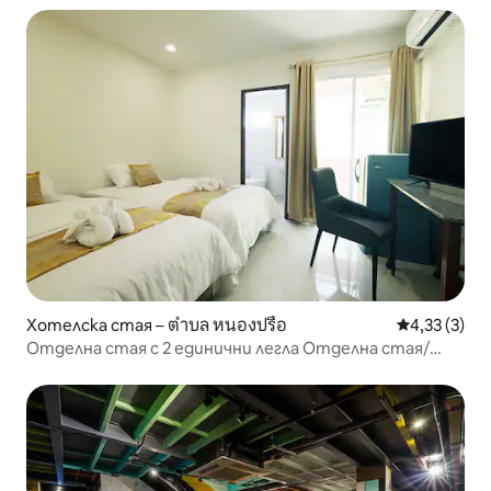
Хотелска стая – ตำบล หนองปรือ
Средна оцен
4,33 (3)
Отделна стая с 2 единични легла Отделна стая/
двойно легло Отделна стая