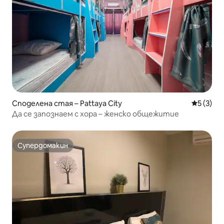
Споделена стая – Pattaya City
Средна о
5 (3)
Да се запознаем с хора – женско общежитие
Супердомакин
Супердомакин