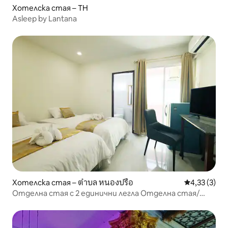
Хотелска стая – TH
Asleep by Lantana
Хотелска стая – ตำบล หนองปรือ
Средна оцен
4,33 (3)
Отделна стая с 2 единични легла Отделна стая/
двойно легло Отделна стая