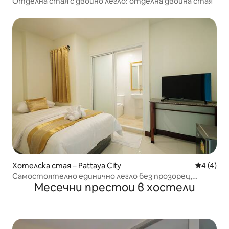
Отделна стая с двойно легло: отделна двойна стая
Хотелска стая – Pattaya City
Средна о
4 (4)
Самостоятелно единично легло без прозорец,
Месечни престои в хостели
самостоятелно единично легло, единично легло