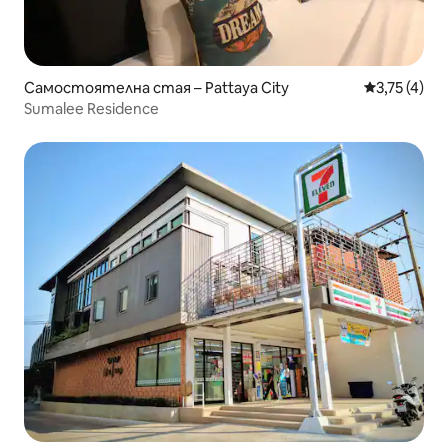
Самостоятелна стая – Pattaya City
Средна оцен
3,75 (4)
Sumalee Residence