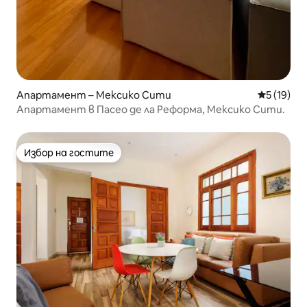
Апартамент – Мексико Сити
Средна оц
5 (19)
Апартамент в Пасео де ла Реформа, Мексико Сити.
Избор на гостите
Избор на гостите