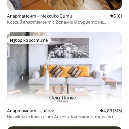
Апартамент – Мексико Сити
Средна о
5 (8)
Красив апартамент с 2 спални в сърцето на
Мексико Сити
Избор на гостите
Избор на гостите
Апартамент – Juárez
Средна оценка
4,83 (515)
На няколко крачки от Ангела. Климатик, тераса и
паркинг