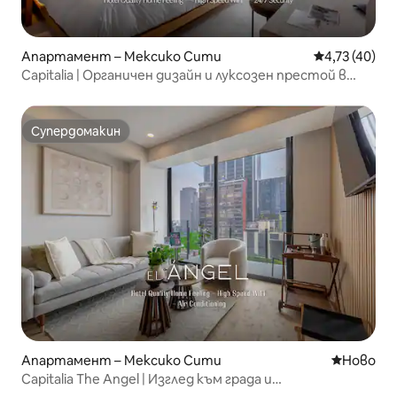
Апартамент – Мексико Сити
Средна оценк
4,73 (40)
Capitalia | Органичен дизайн и луксозен престой в
Reforma
Супердомакин
Супердомакин
Апартамент – Мексико Сити
Ново мяс
Ново
Capitalia The Angel | Изглед към града и
самостоятелен балкон