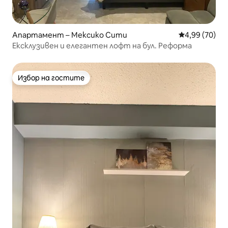
Апартамент – Мексико Сити
Средна оценк
4,99 (70)
Ексклузивен и елегантен лофт на бул. Реформа
Избор на гостите
Избор на гостите