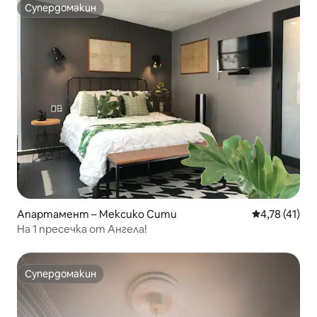
Супердомакин
Супердомакин
Апартамент – Мексико Сити
Средна оценк
4,78 (41)
На 1 пресечка от Ангела!
Супердомакин
Супердомакин