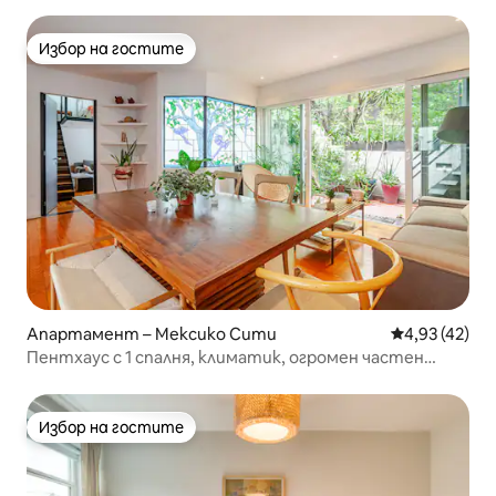
Избор на гостите
Избор на гостите
Апартамент – Мексико Сити
Средна оценк
4,93 (42)
Пентхаус с 1 спалня, климатик, огромен частен
покрив и балкон
Избор на гостите
Избор на гостите