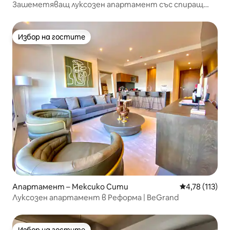
Зашеметяващ луксозен апартамент със спиращ
дъха 360-градусов изглед към града
Избор на гостите
Избор на гостите
Апартамент – Мексико Сити
Средна оценка
4,78 (113)
Луксозен апартамент в Реформа | BeGrand
Избор на гостите