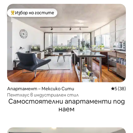
Избор на гостите
Най-популярен избор на гостите
Апартамент – Мексико Сити
Средна оц
5 (38)
Пентхаус в индустриален стил
Самостоятелни апартаменти под
наем