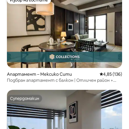
Избор на гостите
Апартамент – Мексико Сити
Средна оценка
4,85 (136)
Подбран апартамент с балкон | Отличен район +
тераса на покрива
Супердомакин
Супердомакин