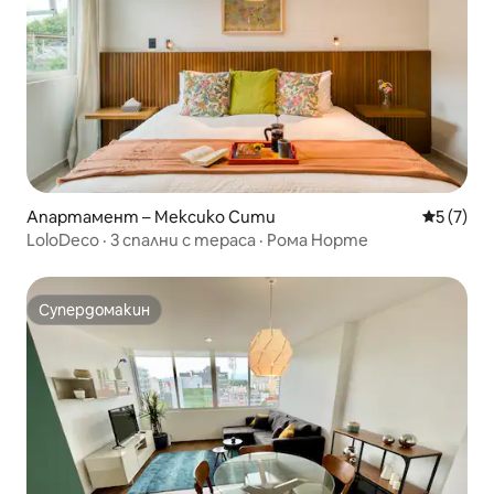
Апартамент – Мексико Сити
Средна о
5 (7)
LoloDeco · 3 спални с тераса · Рома Норте
Супердомакин
Супердомакин