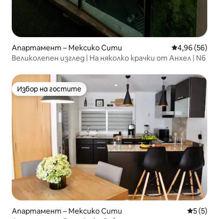
Апартамент – Мексико Сити
Средна оценк
4,96 (56)
Великолепен изглед | На няколко крачки от Анхел | N6
Избор на гостите
Избор на гостите
Апартамент – Мексико Сити
Средна о
5 (5)