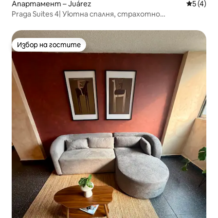
Апартамент – Juárez
Средна о
5 (4)
Praga Suites 4| Уютна спалня, страхотно
местоположение, бърз Wi-Fi
Избор на гостите
Избор на гостите