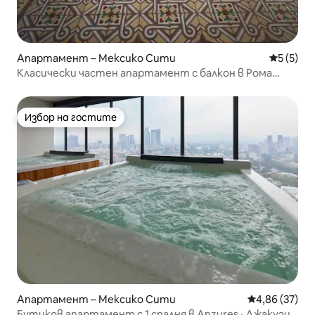
Апартамент – Мексико Сити
Средна о
5 (5)
Класически частен апартамент с балкон в Рома
Норте
Избор на гостите
Избор на гостите
Апартамент – Мексико Сити
Средна оценк
4,86 (37)
Бутиков апартамент с 1 спалня в Anzures · Джакузи,