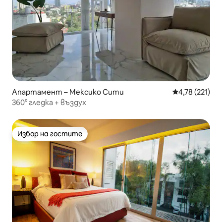
Апартамент – Мексико Сити
Средна оценка
4,78 (221)
360° гледка + въздух
Избор на гостите
Избор на гостите