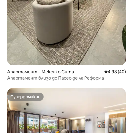
Апартамент – Мексико Сити
Средна оценк
4,98 (40)
Апартамент близо до Пасео де ла Реформа
Супердомакин
Супердомакин