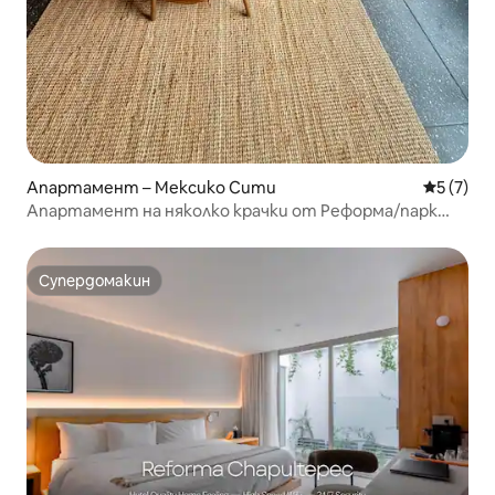
Апартамент – Мексико Сити
Средна о
5 (7)
Апартамент на няколко крачки от Реформа/парк
Чапултепек
Супердомакин
Супердомакин