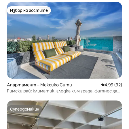
Избор на гостите
Избор на гостите
Апартамент – Мексико Сити
Средна оценк
4,99 (92)
Римски рай: климатик, гледка към града, фитнес зала
и топ местоположение
Супердомакин
Супердомакин