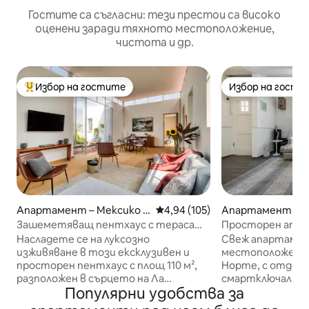
Гостите са съгласни: тези престои са високо
оценени заради тяхното местоположение,
чистота и др.
Избор на гостите
Избор на гости
Най-популярен избор на гостите
Избор на гости
Апартамент – Мексико С
Средна оценка: 4,94 от 5, 105
4,94 (105)
Апартамент – М
ити
ити
Зашеметяващ пентхаус с тераса
Просторен апарт
от известен архитект
тераса в сърцет
Насладете се на луксозно
Свеж апартамен
изживяване в този ексклузивен и
местоположение
просторен пентхаус с площ 110 м²,
Норте, с отделе
разположен в сърцето на Ла
смартключалка з
Популярни удобства за
Кондеса, на няколко крачки от
Отворено прос
Амстердам Авеню и емблематичния
всекидневна и м