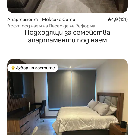
Апартамент – Мексико Сити
Средна оценк
4,9 (121)
Лофт под наем на Пасео де ла Реформа
Подходящи за семейства
апартаменти под наем
Избор на гостите
Най-популярен избор на гостите