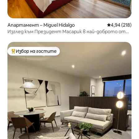
Апартамент – Miguel Hidalgo
Средна оценка
4,94 (218)
Изглед към Президент Масарик в най-доброто от
Поланко
Избор на гостите
Най-популярен избор на гостите