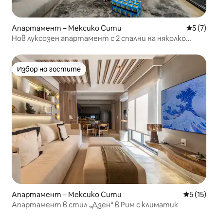
Апартамент – Мексико Сити
Средна о
5 (7)
Нов луксозен апартамент с 2 спални на няколко
крачки от Реформа
Избор на гостите
Избор на гостите
Апартамент – Мексико Сити
Средна оц
5 (15)
Апартамент в стил „Дзен“ в Рим с климатик