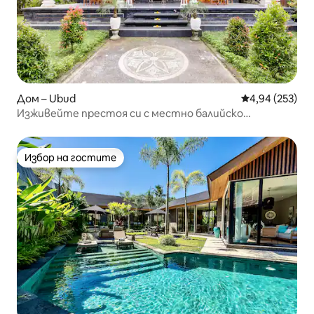
Дом – Ubud
Средна оценка
4,94 (253)
Изживейте престоя си с местно балийско
семейство
Избор на гостите
Избор на гостите