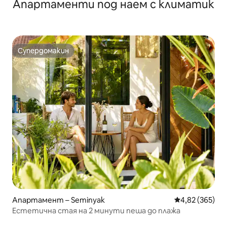
Апартаменти под наем с климатик
Супердомакин
Супердомакин
Апартамент – Seminyak
Средна оценка
4,82 (365)
Естетична стая на 2 минути пеша до плажа