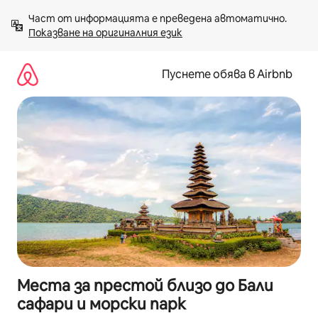
Пропускане
Част от информацията е преведена автоматично. 
към
Показване на оригиналния език
съдържанието
Пуснете обява в Airbnb
Места за престой близо до Бали
сафари и морски парк