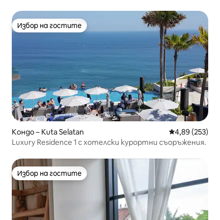
Избор на гостите
Избор на гостите
Кондо – Kuta Selatan
Средна оценка
4,89 (253)
Luxury Residence 1 с хотелски курортни съоръжения.
Избор на гостите
Избор на гостите