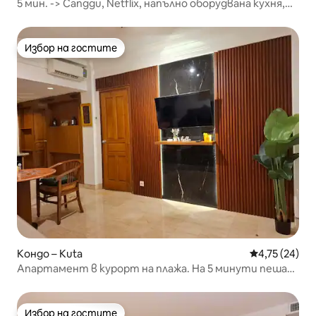
5 мин. -> Canggu, Netflix, напълно оборудвана кухня,
Wi-Fi 240 mbps
Избор на гостите
Избор на гостите
Кондо – Kuta
Средна оценк
4,75 (24)
Апартамент в курорт на плажа. На 5 минути пеша
от плажа Легиан
Избор на гостите