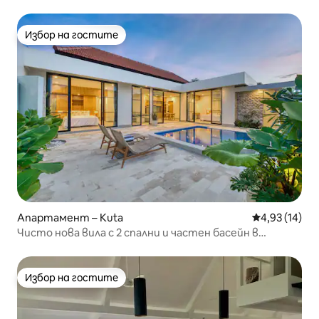
до Sistefields
Избор на гостите
Избор на гостите
Апартамент – Kuta
Средна оценк
4,93 (14)
Чисто нова вила с 2 спални и частен басейн в
Семиняк
Избор на гостите
Избор на гостите