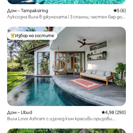
Дом – Tampaksiring
Средна о
5 (6)
Луксозна вила в джунглата | 3 спални, частен бар до
басейна, Убуд
Избор на гостите
Най-популярен избор на гостите
Дом – Ubud
Средна оценка
4,98 (290)
Вила Love Ashram с изглед към красиви оризови
полета