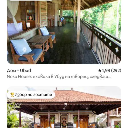
Дом – Ubud
Средна оценка
4,99 (292)
Noka House: ековила в Убуд на творец, следващ
философията „уаби-саби“
Избор на гостите
Най-популярен избор на гостите