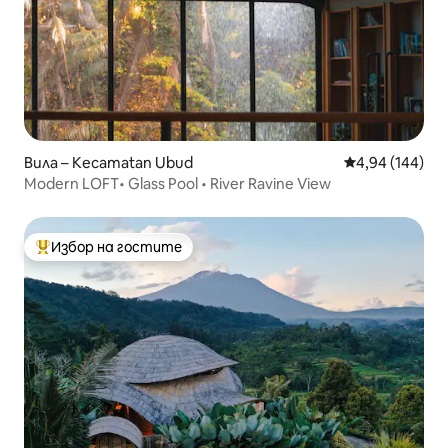
Вила – Kecamatan Ubud
Средна оценка
4,94 (144)
Modern LOFT• Glass Pool • River Ravine View
Избор на гостите
Най-популярен избор на гостите