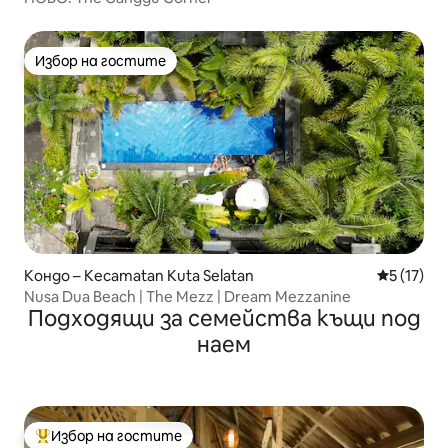
Избор на гостите
Избор на гостите
Кондо – Kecamatan Kuta Selatan
Средна оц
5 (17)
Nusa Dua Beach | The Mezz | Dream Mezzanine
Подходящи за семейства къщи под
наем
Избор на гостите
Най-популярен избор на гостите