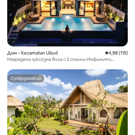
Дом – Kecamatan Ubud
Средна оценка
4,98 (115)
Наградена луксозна вила с 2 спални•Инфинити
басейн•Изглед към джунглата
Супердомакин
Супердомакин