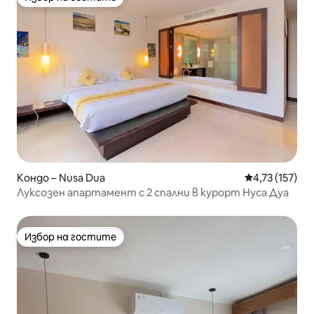
Избор на гостите
Кондо – Nusa Dua
Средна оценка
4,73 (157)
Луксозен апартамент с 2 спални в курорт Нуса Дуа
Избор на гостите
Избор на гостите