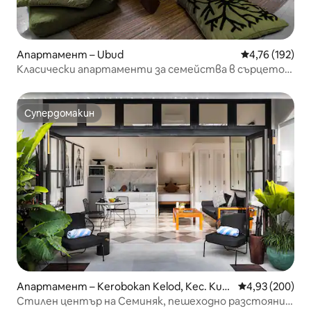
Апартамент – Ubud
Средна оценка
4,76 (192)
Класически апартаменти за семейства в сърцето
на Убуд
Супердомакин
Супердомакин
Апартамент – Kerobokan Kelod, Kec. Kuta
Средна оценка
4,93 (200)
Utara, Kabupaten Badung
Стилен център на Семиняк, пешеходно разстояние