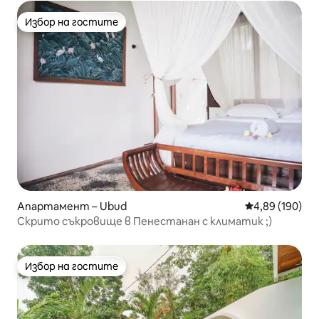
Избор на гостите
Избор на гостите
Апартамент – Ubud
Средна оценка
4,89 (190)
Скрито съкровище в Пенестанан с климатик ;)
Избор на гостите
Избор на гостите