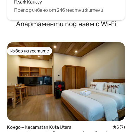
Плаж Канггу
Препоръчвано от 246 местни жители
Апартаменти под наем с Wi-Fi
Избор на гостите
Избор на гостите
Кондо – Kecamatan Kuta Utara
Средна о
5 (7)