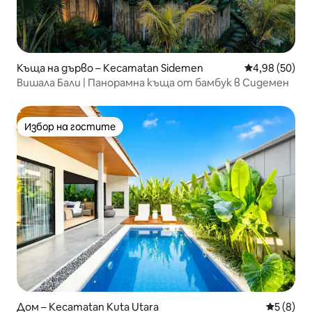
Къща на дърво – Kecamatan Sidemen
Средна оценк
4,98 (50)
Вишала Бали | Панорамна къща от бамбук в Сидемен
Избор на гостите
Избор на гостите
Дом – Kecamatan Kuta Utara
Средна о
5 (8)