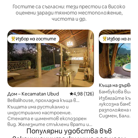
Гостите са съгласни: тези престои са високо
оценени заради тяхното местоположение,
чистота и др.
Избор на гостите
Избор на гос
Най-популярен избор на гостите
Най-популярен 
Къща на дърво –
Бамбукова вила –
Дом – Kecamatan Ubud
Средна оценка: 4,98 от 5, 126
4,98 (126)
Къща на бананов
Избягайте към 
BeBalihouse, прохладна къща в
луксозна бамбуко
джунглата
Къщата има рустикално и
разположена на 
индустриално настроение.
Сидмен, Бали. Съ
Стената е циментов експозорен
към буйни оризо
вид. Железните стъклени врати и
планината Агунг
Популярни удобства във
прозорци, за да се гарантира
планинска верига
гледката към джунглата, която се