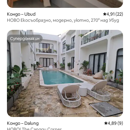
Кондо – Ubud
Средна оценк
4,91 (22)
НОВО Екосъобразно, модерно, уютно, 270° над Убуд
Супердомакин
Супердомакин
Кондо – Dalung
Средна оцен
4,89 (9)
НОВО! The Canggu Corner