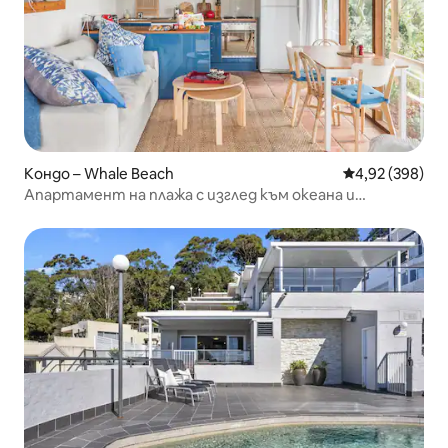
Кондо – Whale Beach
Средна оценка
4,92 (398)
Апартамент на плажа с изглед към океана и
китовете