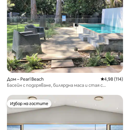
Дом – Pearl Beach
Средна оценка
4,98 (114)
Басейн с подгряване, билярдна маса и стая с
двуетажни легла
Избор на гостите
Избор на гостите