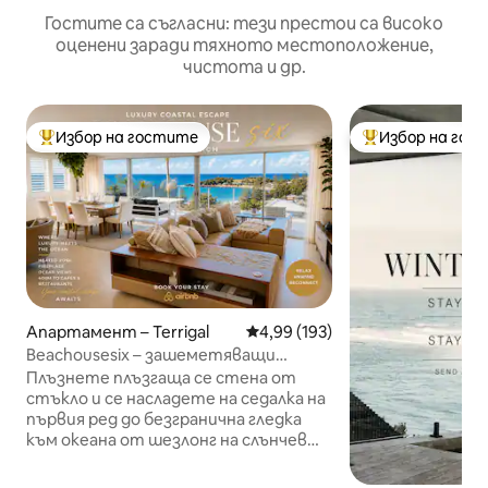
Гостите са съгласни: тези престои са високо
оценени заради тяхното местоположение,
чистота и др.
Избор на гостите
Избор на гос
Най-популярен избор на гостите
Най-популярен 
Апартамент – Terrigal
Средна оценка: 4,99 от 5, 193
4,99 (193)
Beachousesix – зашеметяващи
гледки към океана от стилен дом
Плъзнете плъзгаща се стена от
стъкло и се насладете на седалка на
първия ред до безгранична гледка
към океана от шезлонг на слънчев
балкон. Разпръснете се на кожен
разтегателен диван с книга.