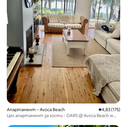
Апартамент – Avoca Beach
Средна оценка
4,83 (175)
Цял апартамент за гости - OARS @ Avoca Beach w
Lakeview