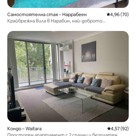
Самостоятелна стая – Наррабеен
Средна оценк
4,96 (70)
Крайбрежна вила в Нарабин, най-доброто
местоположение
Кондо – Waitara
Средна оценк
4,57 (92)
Просторен апартамент с 2 спални и безплатен