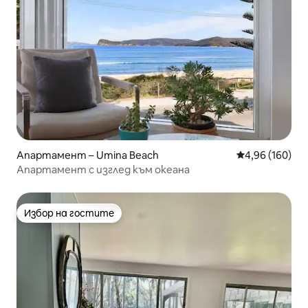
Апартамент – Umina Beach
Средна оценка
4,96 (160)
Апартамент с изглед към океана
Избор на гостите
Избор на гостите