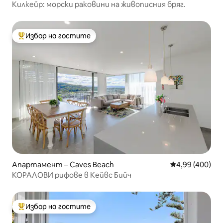
Килкейр: морски раковини на живописния бряг.
Избор на гостите
Най-популярен избор на гостите
Апартамент – Caves Beach
Средна оценка
4,99 (400)
КОРАЛОВИ рифове в Кейвс Бийч
Избор на гостите
Най-популярен избор на гостите