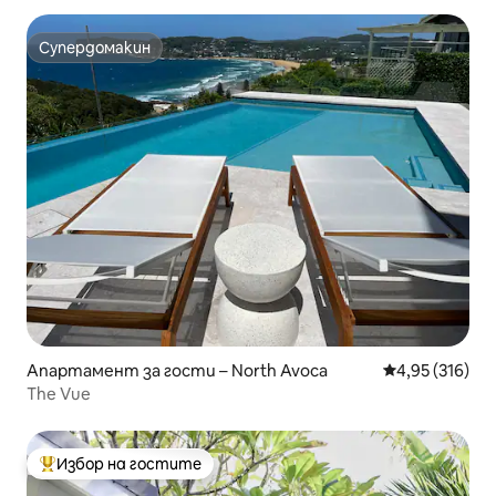
Супердомакин
Супердомакин
Апартамент за гости – North Avoca
Средна оценка
4,95 (316)
The Vue
Избор на гостите
Най-популярен избор на гостите