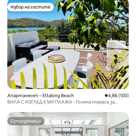
Избор на гостите
Избор на гостите
Апартамент – Ettalong Beach
Средна оценка
4,86 (100)
ВИЛА С ИЗГЛЕД КЪМ ПЛАЖА • Голяма тераса за
забавления
Супердомакин
Супердомакин