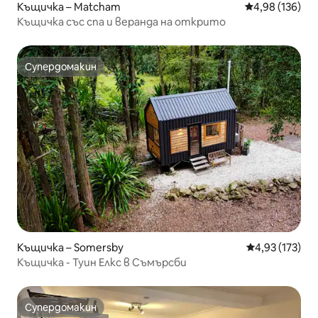
Къщичка – Matcham
Средна оценка
4,98 (136)
Къщичка със спа и веранда на открито
Супердомакин
Супердомакин
Къщичка – Somersby
Средна оценка
4,93 (173)
Къщичка - Туин Елкс в Съмърсби
Супердомакин
Супердомакин