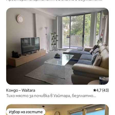
паркинг
Кондо – Waitara
Средна оцен
4,7 (43)
Тихо място за почивка в Уайтара, безплатно
паркиране и Wi-Fi
Избор на гостите
Избор на гостите