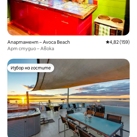
Апартамент – Avoca Beach
Средна оценка
4,82 (159)
Арт студио – Авока
Избор на гостите
Избор на гостите