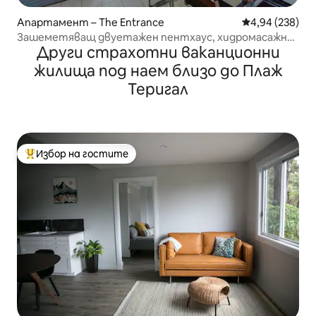
Апартамент – The Entrance
Средна оценка
4,94 (238)
Зашеметяващ двуетажен пентхаус, хидромасажна
Други страхотни ваканционни
вана на покрива и барбекю
жилища под наем близо до Плаж
Теригал
Избор на гостите
Най-популярен избор на гостите