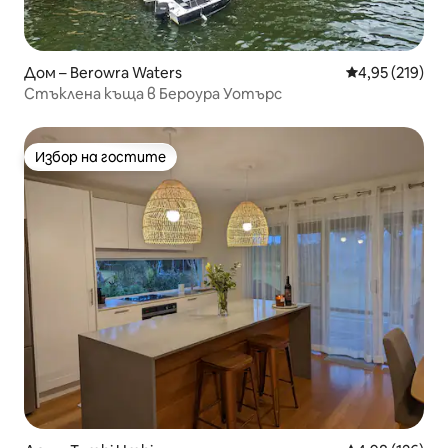
Дом – Berowra Waters
Средна оценка
4,95 (219)
Стъклена къща в Бероура Уотърс
Избор на гостите
Избор на гостите