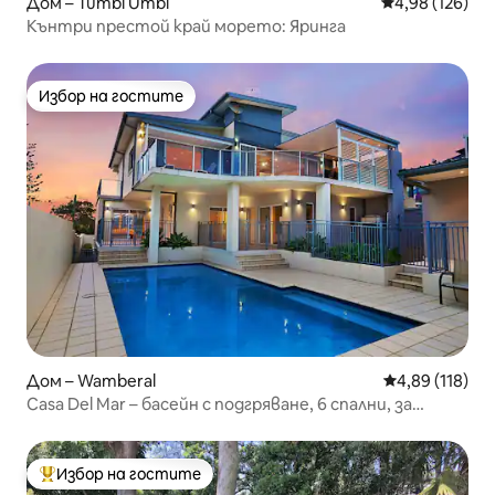
Дом – Tumbi Umbi
Средна оценка
4,98 (126)
Кънтри престой край морето: Яринга
Избор на гостите
Избор на гостите
Дом – Wamberal
Средна оценка
4,89 (118)
Casa Del Mar – басейн с подгряване, 6 спални, за
15 души
Избор на гостите
Най-популярен избор на гостите