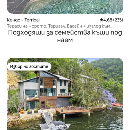
Кондо – Terrigal
Средна оценка
4,68 (235)
Тераси на морето, Теригал. Басейн + изглед към
Подходящи за семейства къщи под
океана
наем
Избор на гостите
Избор на гостите