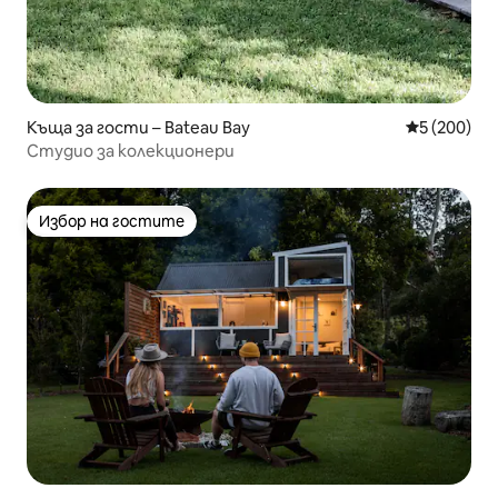
Къща за гости – Bateau Bay
Средна оце
5 (200)
Студио за колекционери
Избор на гостите
Избор на гостите