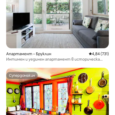
Апартамент – Бруклин
Средна оценка
4,84 (731)
Интимен и уединен апартамент в историческа
сграда от пясъчник в село
Супердомакин
Супердомакин