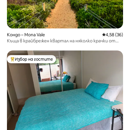
Кондо – Mona Vale
Средна оценк
4,58 (36)
Къща в крайбрежен квартал на няколко крачки от
плажа Мона Вейл
Избор на гостите
Най-популярен избор на гостите