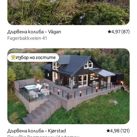
Дървена колиба – Vågan
Средна оценк
4,97 (87)
Fagerbakkveien 41
Избор на гостите
Най-популярен избор на гостите
Дървена колиба – Kjørstad
Средна оценка
4,98 (121)