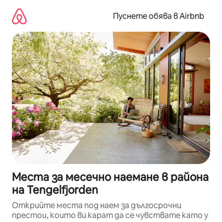
Пропускане
към
Пуснете обява в Airbnb
съдържанието
Места за месечно наемане в района
на Tengelfjorden
Открийте места под наем за дългосрочни
престои, които ви карат да се чувствате като у