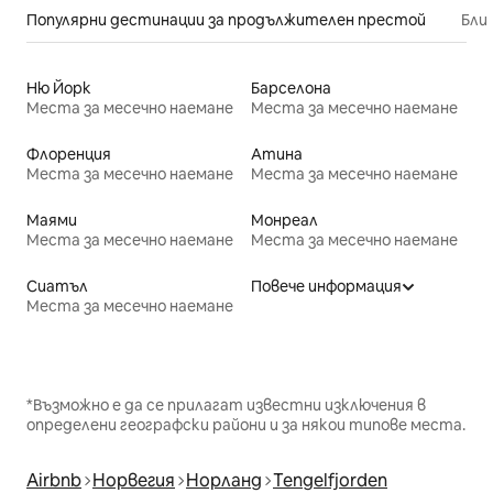
Популярни дестинации за продължителен престой
Бли
Ню Йорк
Барселона
Места за месечно наемане
Места за месечно наемане
Флоренция
Атина
Места за месечно наемане
Места за месечно наемане
Маями
Монреал
Места за месечно наемане
Места за месечно наемане
Сиатъл
Повече информация
Места за месечно наемане
*Възможно е да се прилагат известни изключения в
определени географски райони и за някои типове места.
Airbnb
Норвегия
Норланд
Tengelfjorden