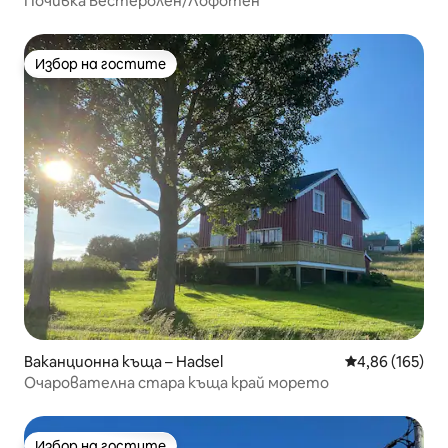
Почивка Вестеролен/Лофотен
Избор на гостите
Избор на гостите
Ваканционна къща – Hadsel
Средна оценка
4,86 (165)
Очарователна стара къща край морето
Избор на гостите