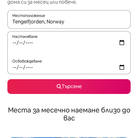
дома си за месец или повече.
Местоположение
Когато резултатите се покажат, използвайте клавишите 
Настаняване
Освобождаване
Търсене
Места за месечно наемане близо до
вас