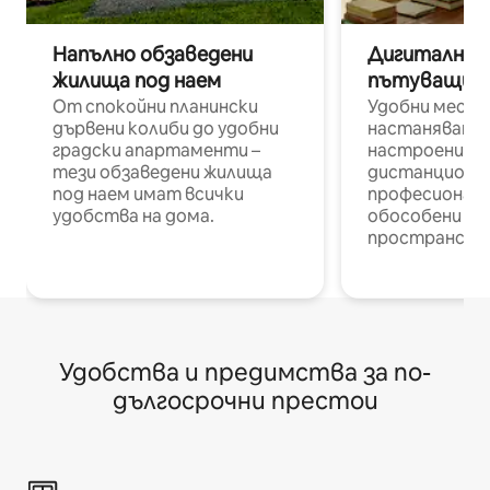
Напълно обзаведени
Дигитални н
жилища под наем
пътуващи п
От спокойни планински
Удобни места
дървени колиби до удобни
настаняване 
градски апартаменти –
настроени и
тези обзаведени жилища
дистанционн
под наем имат всички
професионалис
удобства на дома.
обособени р
пространств
Удобства и предимства за по-
дългосрочни престои