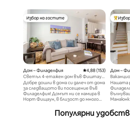
Избор на гостите
Избор
Избор на гостите
Най-поп
Дом – Филаделфия
Средна оценка: 4,88 о
4,88 (153)
Дом – Ф
Светъл 4-етажен дом във Фиштаун
Ваканцио
с вино!
зареждан
Добре дошли в дома си далеч от дома
Нашата р
безплат
за следващото ви посещение във
Филаделф
Филаделфия! Домът ни се намира в
вълнува
Норт Фищаун, в близост до много
Манаюнк. Насладете се на безб
кафенета, барове, ресторанти,
ресторан
музикални места, магазини и кратко
магазин
Популярни удобств
пътуване до хипстърски горещи
колоезде
точки, галерии и бутици на NoLibs
местни 
•Просторен дом с площ 2300 SF на 4
на задни