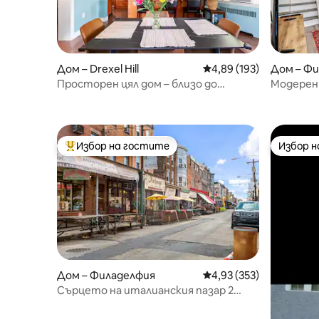
Дом – Drexel Hill
Средна оценка: 4,89 о
4,89 (193)
Дом – Ф
Просторен цял дом – близо до
Модерен 
Филаделфия – безплатен паркинг
спални, 
вътреше
Избор на гостите
Избор 
Най-популярен избор на гостите
Избор 
Дом – Филаделфия
Средна оценка: 4,93 о
4,93 (353)
Сърцето на италианския пазар 2
спални/1 баня