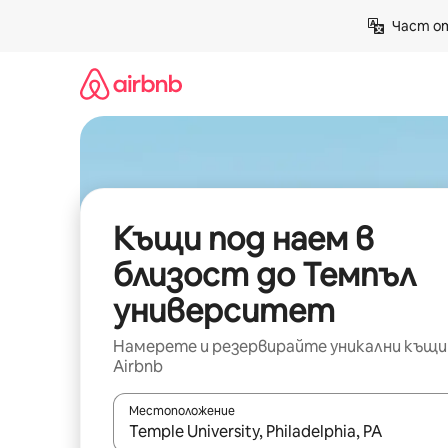
Пропускане
Част от
към
съдържанието
Къщи под наем в
близост до Темпъл
университет
Намерете и резервирайте уникални къщи
Airbnb
Местоположение
Когато резултатите се покажат, използвайт