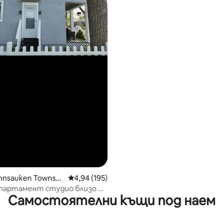
nnsauken Townshi
Средна оценка: 4,94 от 5, 195 отзива
4,94 (195)
партамент студио близо до
Самостоятелни къщи под наем
фия