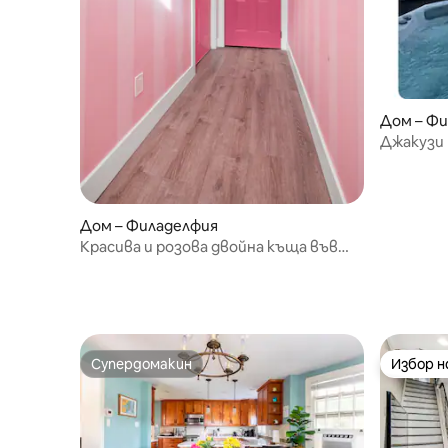
Дом – Ф
Джакузи 
Филадел
Дом – Филаделфия
Красива и розова двойна къща във
Филаделфия.
Супердомакин
Избор 
Супердомакин
Избор 