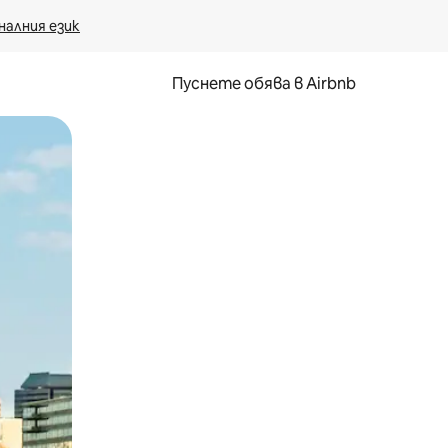
налния език
Пуснете обява в Airbnb
окосване или плъзгане.