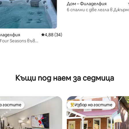
Дом – Филаделфия
6 спални с две легла в Джър
На минути от Честнът Хил
иладелфия
Средна оценка: 4,88 от 5, 34 отзива
4,88 (34)
Four Seasons във
фия
Къщи под наем за седмица
на гостите
Избор на гостите
на гостите
Най-популярен избор на гос