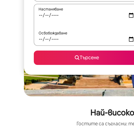
Настаняване
Освобождаване
Търсене
Най-високо
Гостите са съгласни: т