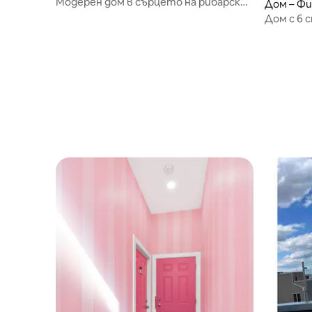
Модерен дом в сърцето на рибарския
Дом – Ф
град и частен двор
Дом с 6 