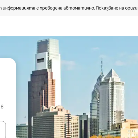
 информацията е преведена автоматично. 
Показване на ориги
 в
е клавишите със стрелки нагоре и надолу или навигирайте с д