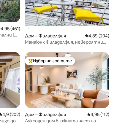
редна оценка: 4,95 от 5, 461 отзива
4,95 (461)
пални |
Дом – Филаделфия
Средна оценка: 4,89 
4,89 (204)
Паркинг
Манаюнк Филаделфия, невероятни
глед! Луксозен престой
Избор на гостите
Най-популярен избор на гостите
Средна оценка: 4,9 от 5, 202 отзива
4,9 (202)
Дом – Филаделфия
Средна оценка: 4,95 
4,95 (112)
лизо до
Луксозен дом в южната част на
Филаделфия в стил бохо