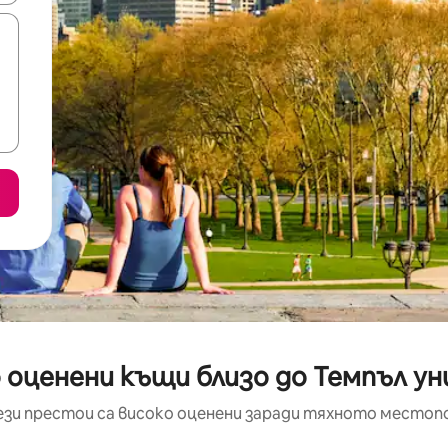
 оценени къщи близо до Темпъл 
ези престои са високо оценени заради тяхното местоп