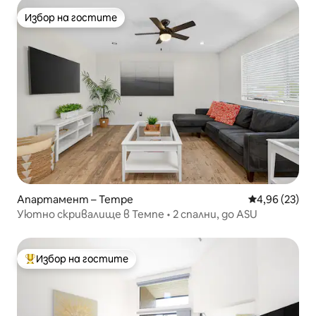
Избор на гостите
Избор на гостите
Апартамент – Tempe
Средна оценк
4,96 (23)
Уютно скривалище в Темпе • 2 спални, до ASU
Избор на гостите
Най-популярен избор на гостите