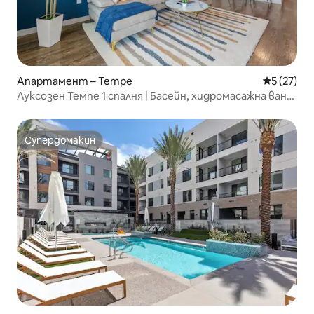
Апартамент – Tempe
Средна оц
5 (27)
Луксозен Темпе 1 спалня | Басейн, хидромасажна вана,
фитнес зала, суперголямо двойно легло
Супердомакин
Супердомакин