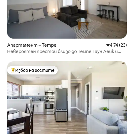
Апартамент – Tempe
Средна оценк
4,74 (23)
Невероятен престой близо до Темпе Таун Лейк и
ASU
Избор на гостите
Най-популярен избор на гостите