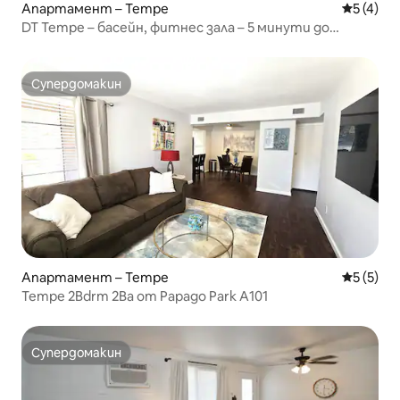
Апартамент – Tempe
Средна о
5 (4)
DT Tempe – басейн, фитнес зала – 5 минути до
летището
Супердомакин
Супердомакин
Апартамент – Tempe
Средна о
5 (5)
Tempe 2Bdrm 2Ba от Papago Park A101
Супердомакин
Супердомакин