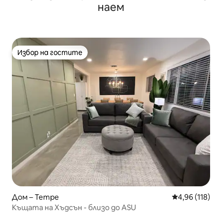
наем
Избор на гостите
Избор на гостите
Дом – Tempe
Средна оценка
4,96 (118)
Къщата на Хъдсън - близо до ASU