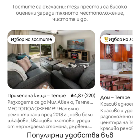
Гостите са съгласни: тези престои са високо
оценени заради тяхното местоположение,
чистота и др.
Избор на гостите
Избор на гос
Избор на гостите
Най-популярен 
Прилепена къща – Tempe
Средна оценка: 4,87 от 5, 220
4,87 (220)
Дом – Tempe
Разходете се до Мил Авеню, Темпе
Красив едноета
Бийч Парк, ASU. Актуализирано!
МЕСТОПОЛОЖЕНИЕ!!! Напълно
на Темпе, двор, A
Красиво и удобн
ремонтирани през 2018 г., нови бели
разположено на 
шкафове, кварцови плотове, уреди
центъра на Темп
от неръждаема стомана, дървени
красиво реновира
дъски, нов килим и бани. Това уютно
Популярни удобства във
разполага с едно
място разполага с всички удобства