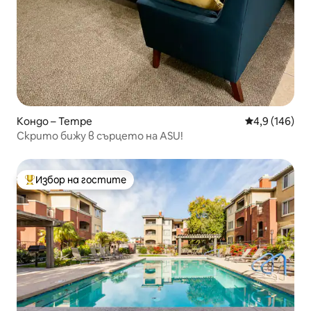
Кондо – Tempe
Средна оценк
4,9 (146)
Скрито бижу в сърцето на ASU!
Избор на гостите
Най-популярен избор на гостите