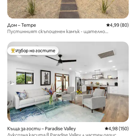
Дом – Tempe
Средна оценк
4,99 (80)
Пустинният скъпоценен камък - щателно
изработено светилище
Избор на гостите
Най-популярен избор на гостите
Къща за гости – Paradise Valley
Средна оценка
4,98 (150)
Луксозна касита в Paradise Valley + частен оазис