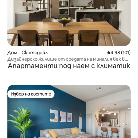
Дом – Скотсдейл
Средна оценка
4,98 (101)
Дизайнерско жилище от средата на миналия век в
Апартаменти под наем с климатик
Скотсдейл с басейн
Избор на гостите
Избор на гостите