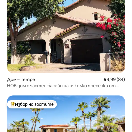
Дом – Tempe
Средна оценк
4,99 (84)
НОВ дом с частен басейн на няколко пресечки от
ASU и Mill Ave
Избор на гостите
Най-популярен избор на гостите