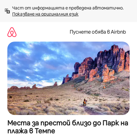
Пропускане
Част от информацията е преведена автоматично. 
към
Показване на оригиналния език
съдържанието
Пуснете обява в Airbnb
Места за престой близо до Парк на
плажа в Темпе