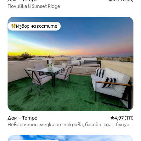
Почивка в Sunset Ridge
Избор на гостите
Най-популярен избор на гостите
Дом – Tempe
Средна оценк
4,97 (111)
Невероятни гледки от покрива, басейн, спа – близо
до летището