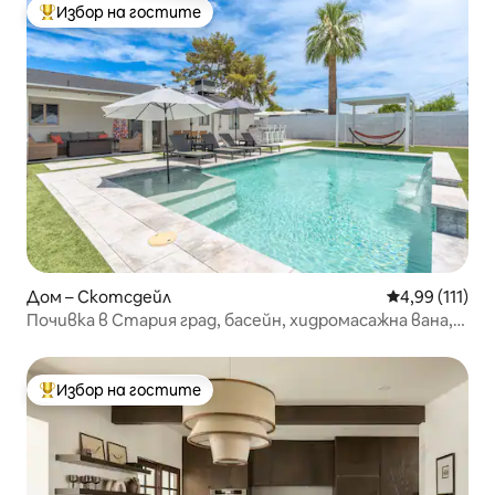
Избор на гостите
Най-популярен избор на гостите
Дом – Скотсдейл
Средна оценка
4,99 (111)
Почивка в Стария град, басейн, хидромасажна вана,
велосипеди + барбекю
Избор на гостите
Най-популярен избор на гостите