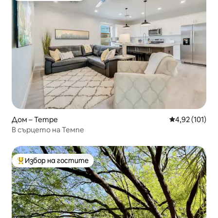
Дом – Tempe
Средна оценка
4,92 (101)
В сърцето на Темпе
Избор на гостите
Най-популярен избор на гостите