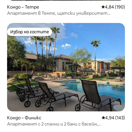
Кондо – Tempe
Средна оценка
4,84 (190)
Апартамент в Темпе, щатски университет
Аризона
Избор на гостите
Избор на гостите
Кондо – Финикс
Средна оценка
4,94 (143)
Апартамент с 2 спални и 2 бани с басейн,
разположен в👙🩳 центъра