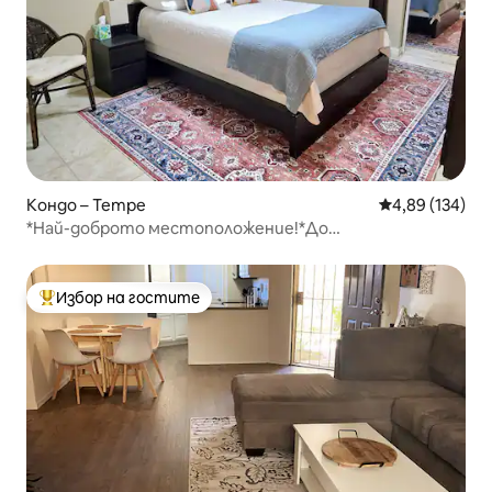
Кондо – Tempe
Средна оценка
4,89 (134)
*Най-доброто местоположение!*До
ASU!*Апартамент в центъра на Темпе*
Избор на гостите
Най-популярен избор на гостите