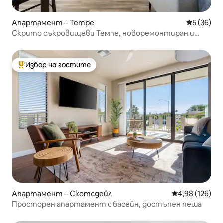
Апартамент – Tempe
Средна оц
5 (36)
Скрито съкровищеви Темпе, новоремонтиран и
спокоен апартамент
Избор на гостите
Най-популярен избор на гостите
Апартамент – Скотсдейл
Средна оценка
4,98 (126)
Просторен апартамент с басейн, достъпен пеша