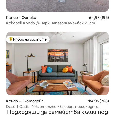
Кондо – Финикс
Средна оценка
4,98 (195)
Kokopelli Kondo @ Парк Папаго/Камелбек Ийст
Избор на гостите
Най-популярен избор на гостите
Кондо – Скотсдейл
Средна оценка
4,95 (266)
Desert Oasis - 105, отопляем басейн, пешеходно
Подходящи за семейства къщи под
разстояние до Стария град