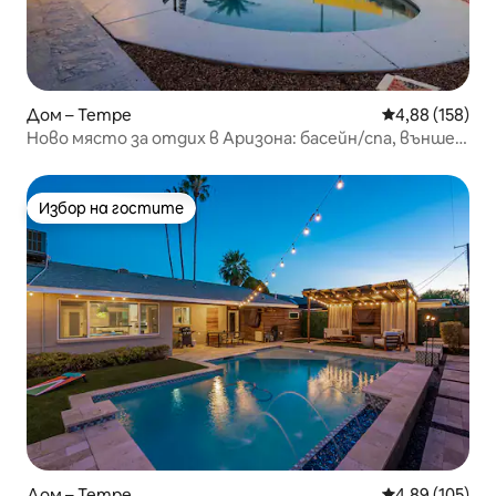
Дом – Tempe
Средна оценка
4,88 (158)
Ново място за отдих в Аризона: басейн/спа, външен
душ + бар с мивка
Избор на гостите
Избор на гостите
Дом – Tempe
Средна оценка
4,89 (105)