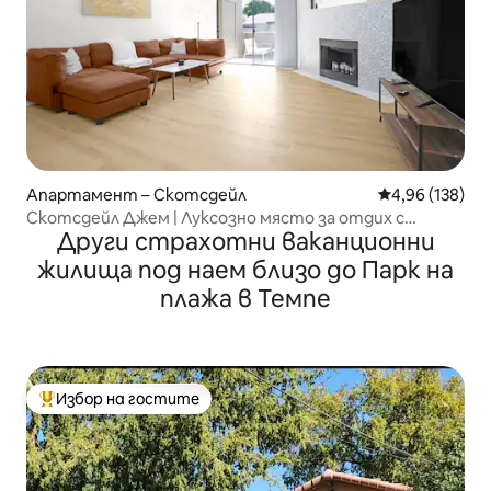
Апартамент – Скотсдейл
Средна оценка
4,96 (138)
Скотсдейл Джем | Луксозно място за отдих с
Други страхотни ваканционни
отопляем басейн!
жилища под наем близо до Парк на
плажа в Темпе
Избор на гостите
Най-популярен избор на гостите