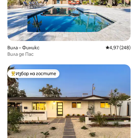
Вила – Финикс
Средна оценка
4,97 (248)
Вила де Пас
Избор на гостите
Най-популярен избор на гостите