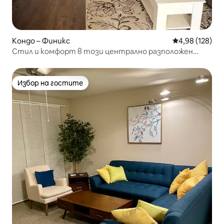
Кондо – Финикс
Средна оценка
4,98 (128)
Стил и комфорт в този централно разположен
апартамент.
Избор на гостите
Избор на гостите