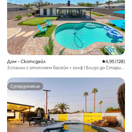
Дом – Скотсдейл
Средна оценка
4,95 (128)
3 спални с отопляем басейн + голф | Близо до Стария
град
Супердомакин
Супердомакин