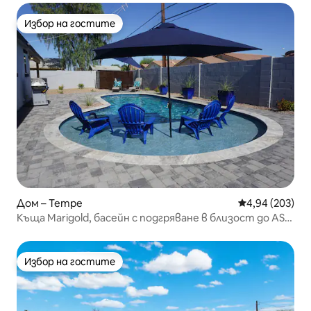
Избор на гостите
Избор на гостите
Дом – Tempe
Средна оценка
4,94 (203)
Къща Marigold, басейн с подгряване в близост до ASU
и Скотсдейл
Избор на гостите
Избор на гостите