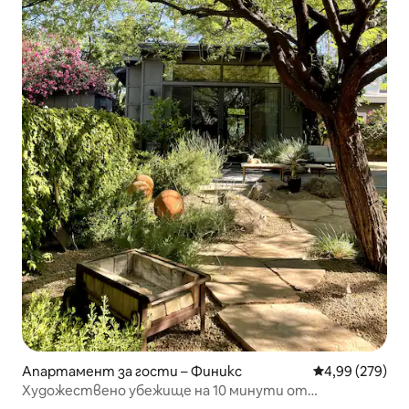
Апартамент за гости – Финикс
Средна оценка
4,99 (279)
Художествено убежище на 10 минути от
летището/Басейн