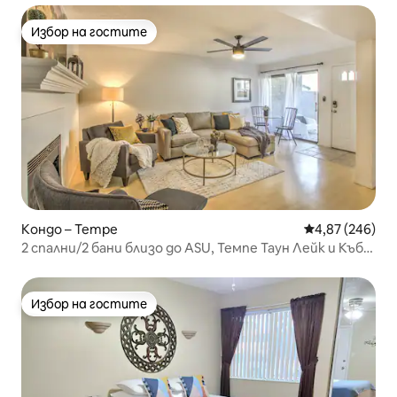
Избор на гостите
Избор на гостите
Кондо – Tempe
Средна оценка
4,87 (246)
2 спални/2 бани близо до ASU, Темпе Таун Лейк и Къбс
Филд
Избор на гостите
Избор на гостите