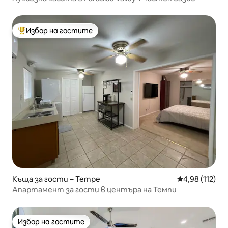
Избор на гостите
Най-популярен избор на гостите
Къща за гости – Tempe
Средна оценка
4,98 (112)
Апартамент за гости в центъра на Темпи
Избор на гостите
Избор на гостите