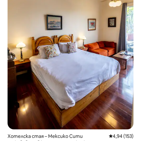
Хотелска стая – Мексико Сити
Средна оценка
4,94 (153)