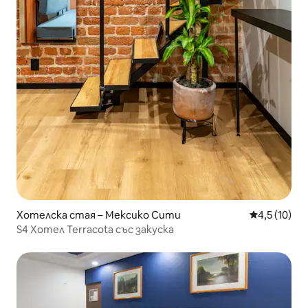
Хотелска стая – Мексико Сити
Средна оцен
4,5 (10)
S4 Хотел Terracota със закуска