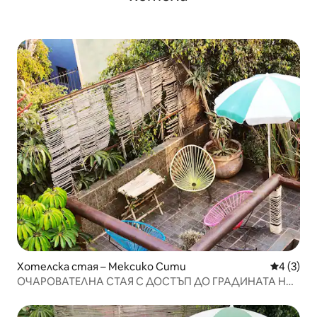
Хотелска стая – Мексико Сити
Средна о
4 (3)
ОЧАРОВАТЕЛНА СТАЯ С ДОСТЪП ДО ГРАДИНАТА НА
ПОКРИВА