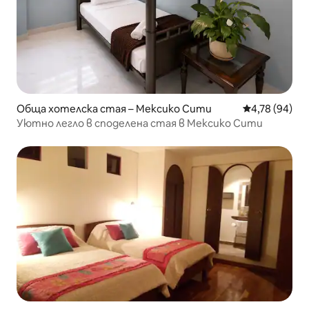
Обща хотелска стая – Мексико Сити
Средна оценк
4,78 (94)
Уютно легло в споделена стая в Мексико Сити