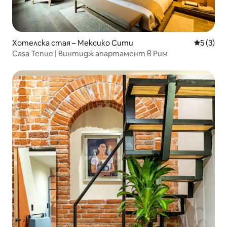
Хотелска стая – Мексико Сити
Средна о
5 (3)
Casa Tenue | Винтидж апартамент в Рим