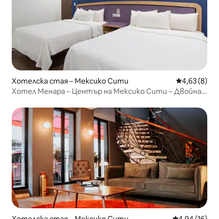
Хотелска стая – Мексико Сити
Средна оцен
4,63 (8)
Хотел Менара – Център на Мексико Сити – Двойна
стая
Хотелска стая – Мексико Сити
Средна оценк
4,94 (16)