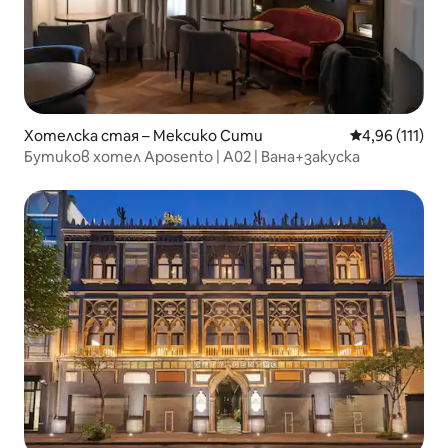
Хотелска стая – Мексико Сити
Средна оценка
4,96 (111)
Бутиков хотел Aposento | A02 | Вана+закуска