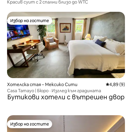
Красив суит с 2 спални близо до WTC
Избор на гостите
Избор на гостите
Хотелска стая – Мексико Сити
Средна оцен
4,89 (9)
Casa Tamayo | Бюро · Изглед към градината
Бутикови хотели с вътрешен двор
Избор на гостите
Избор на гостите