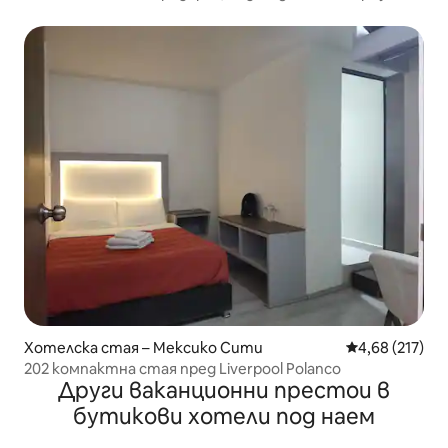
Поланко
Хотелска стая – Мексико Сити
Средна оценка
4,68 (217)
202 компактна стая пред Liverpool Polanco
Други ваканционни престои в
бутикови хотели под наем