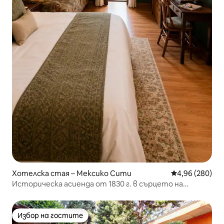
Хотелска стая – Мексико Сити
Средна оценка
4,96 (280)
Историческа асиенда от 1830 г. в сърцето на
Мексико Сити с вана
Избор на гостите
Избор на гостите