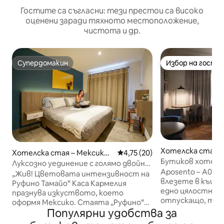
Гостите са съгласни: тези престои са високо
оценени заради тяхното местоположение,
чистота и др.
Супердомакин
Избор на гости
Супердомакин
Избор на гости
Хотелска стая –
Хотелска стая – Мексик
Средна оценка: 4,75 от 5, 20
4,75 (20)
о Сити
Бутиков хотел Ap
о Сити
Луксозно уединение с голямо двойно
Тераса + закуска
Aposento – A04 1
легло | Condesa Heartbeat
„Жив! Цветовата интензивност на
влезете в къщат
Руфино Тамайо“ Каса Кармелия
едно цялостно с
празнува изкуството, което
отпускащо, тих
оформя Мексико. Стаята „Руфино“
изживяване нас
Популярни удобства за
(#02) предлага плюшено двойно легло
град, за да се в
king size, самостоятелна баня и