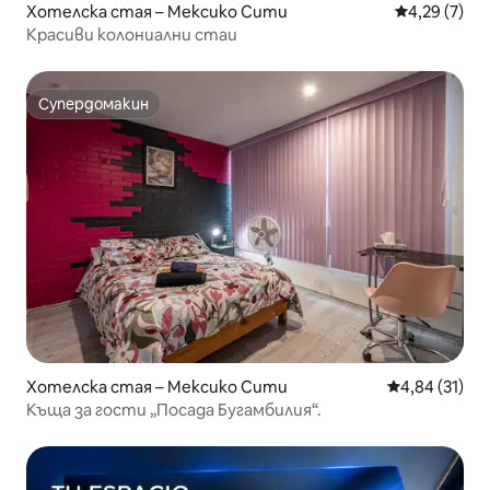
Хотелска стая – Мексико Сити
Средна оцен
4,29 (7)
Красиви колониални стаи
Супердомакин
Супердомакин
Хотелска стая – Мексико Сити
Средна оценк
4,84 (31)
Къща за гости „Посада Бугамбилия“.