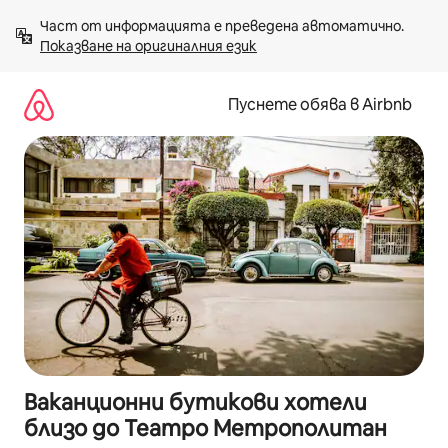
Пропускане
Част от информацията е преведена автоматично. 
към
Показване на оригиналния език
съдържанието
Пуснете обява в Airbnb
Ваканционни бутикови хотели
близо до Театро Метрополитан