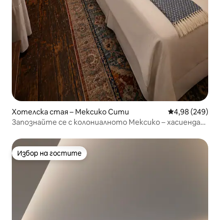
Хотелска стая – Мексико Сити
Средна оценка
4,98 (249)
Запознайте се с колониалното Мексико – хасиенда
от 1800 г. в Мексико Сити
Избор на гостите
Избор на гостите