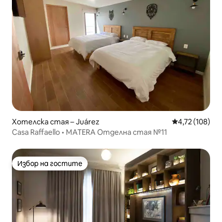
Хотелска стая – Juárez
Средна оценка
4,72 (108)
Casa Raffaello • MATERA Отделна стая №11
Избор на гостите
Избор на гостите