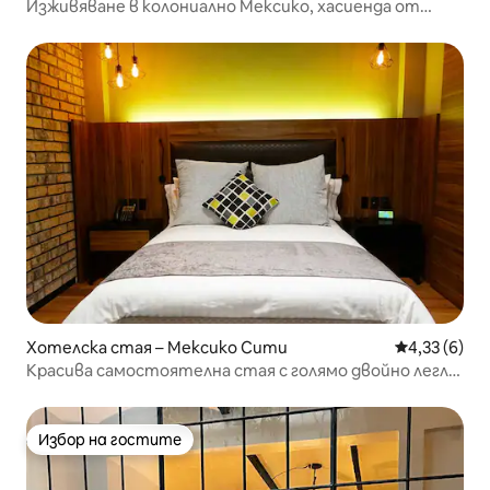
Изживяване в колониално Мексико, хасиенда от
1800 г. с тераса
Хотелска стая – Мексико Сити
Средна оцен
4,33 (6)
Красива самостоятелна стая с голямо двойно легло
в центъра на Мексико Сити
Избор на гостите
Избор на гостите