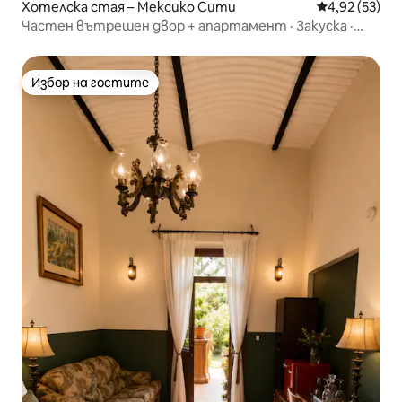
Хотелска стая – Мексико Сити
Средна оценк
4,92 (53)
Частен вътрешен двор + апартамент · Закуска ·
Срещу Световния търговски център
Избор на гостите
Избор на гостите