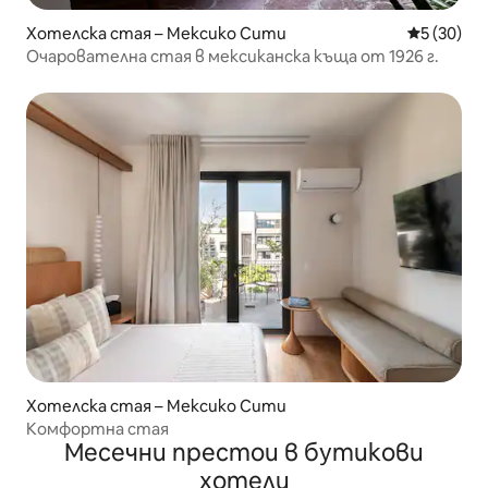
Хотелска стая – Мексико Сити
Средна оц
5 (30)
Очарователна стая в мексиканска къща от 1926 г.
Хотелска стая – Мексико Сити
Комфортна стая
Месечни престои в бутикови
хотели