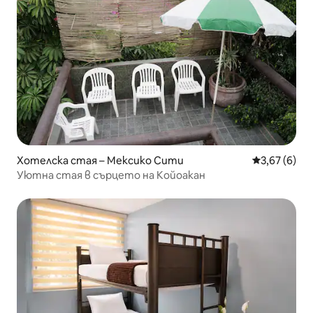
Хотелска стая – Мексико Сити
Средна оцен
3,67 (6)
Уютна стая в сърцето на Койоакан