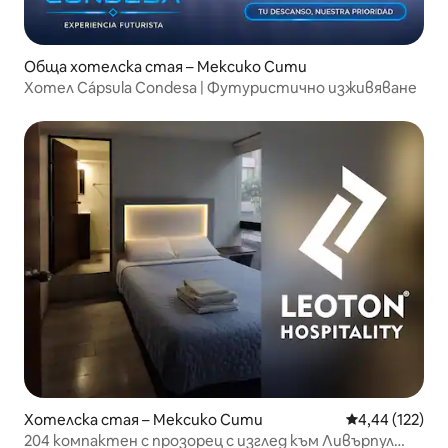
Обща хотелска стая – Мексико Сити
Хотел Cápsula Condesa | Футуристично изживяване
Хотелска стая – Мексико Сити
Средна оценка
4,44 (122)
204 компактен с прозорец с изглед към Ливърпул