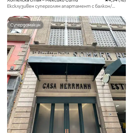
Ексклузивен суперголям апартамент с балкон/
басейн WTC CDMX
Супердомакин
Супердомакин