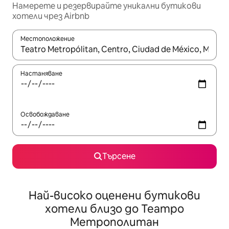
Намерете и резервирайте уникални бутикови
хотели чрез Airbnb
Местоположение
Когато резултатите се покажат, използвайте клавишите 
Настаняване
Освобождаване
Търсене
Най-високо оценени бутикови
хотели близо до Театро
Метрополитан