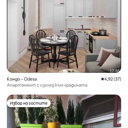
Кондо – Odesa
Средна оценк
4,92 (37)
Апартамент с изглед към градината
Избор на гостите
Избор на гостите