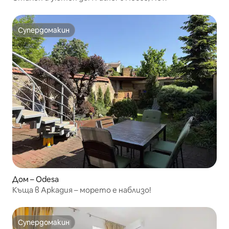
Супердомакин
Супердомакин
Дом – Odesa
Къща в Аркадия – морето е наблизо!
Супердомакин
Супердомакин