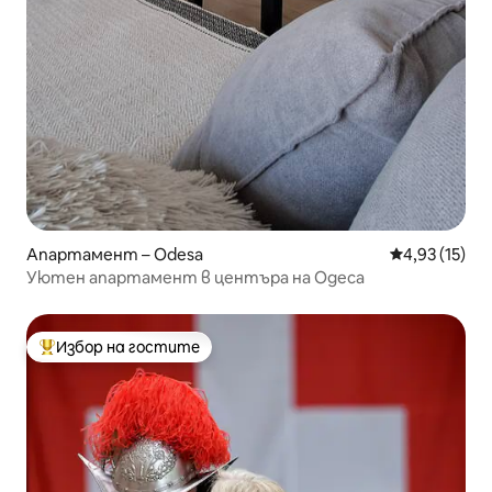
Апартамент – Odesa
Средна оценк
4,93 (15)
Уютен апартамент в центъра на Одеса
Избор на гостите
Най-популярен избор на гостите