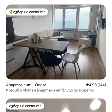
басейн
Избор на гостите
Най-популярен избор на гостите
Апартамент – Odesa
Средна оценка
4,99 (144)
Красив и уютен апартамент близо до морето
Избор на гостите
Избор на гостите