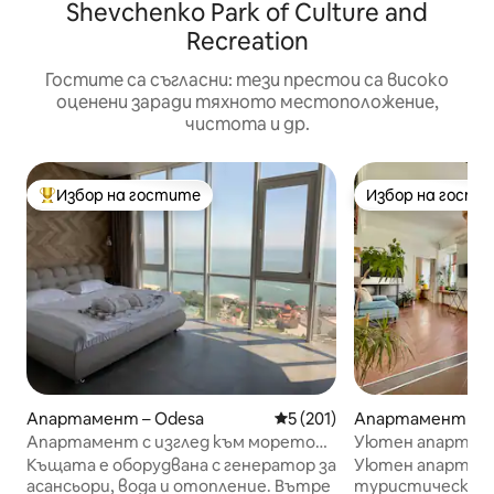
Shevchenko Park of Culture and
Recreation
Гостите са съгласни: тези престои са високо
оценени заради тяхното местоположение,
чистота и др.
Избор на гостите
Избор на гости
Най-популярен избор на гостите
Избор на гости
Апартамент – Odesa
Средна оценка: 5 от 5, 201
5 (201)
Апартамент – O
Апартамент с изглед към морето
Уютен апартам
A&T Arcadia
Дерибасовская 1
Къщата е оборудвана с генератор за
Уютен апартаме
асансьори, вода и отопление. Вътре
туристическия г