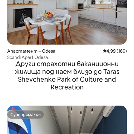
Апартамент – Odesa
Средна оценка
4,99 (160)
Scandi Apart Odesa
Други страхотни ваканционни
жилища под наем близо до Taras
Shevchenko Park of Culture and
Recreation
Супердомакин
Супердомакин