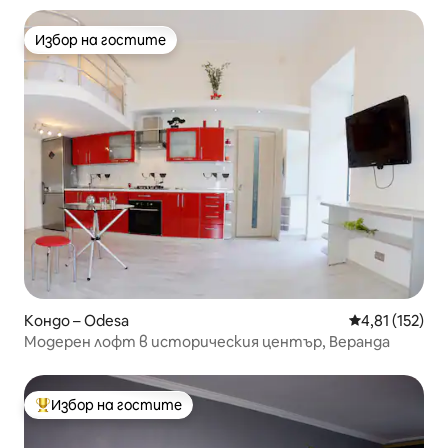
Избор на гостите
Избор на гостите
Кондо – Odesa
Средна оценка
4,81 (152)
Модерен лофт в историческия център, Веранда
Избор на гостите
Най-популярен избор на гостите