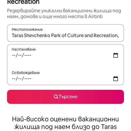
Recreation
Резервирайте уникални ваканционни жилища под
наем, домове и още много места в Airbnb
Местоположение
Когато резултатите се покажат, използвайте клавишите 
Настаняване
Освобождаване
Търсене
Най-високо оценени ваканционни
жилища под наем близо до Taras