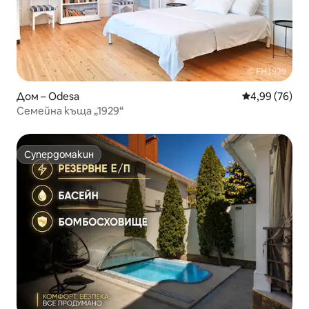
Дом – Odesa
Средна оценк
4,99 (76)
Семейна къща „1929“
Супердомакин
Супердомакин