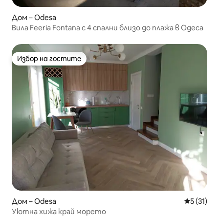
Дом – Odesa
Вила Feeria Fontana с 4 спални близо до плажа в Одеса
Избор на гостите
Избор на гостите
Дом – Odesa
Средна оц
5 (31)
Уютна хижа край морето