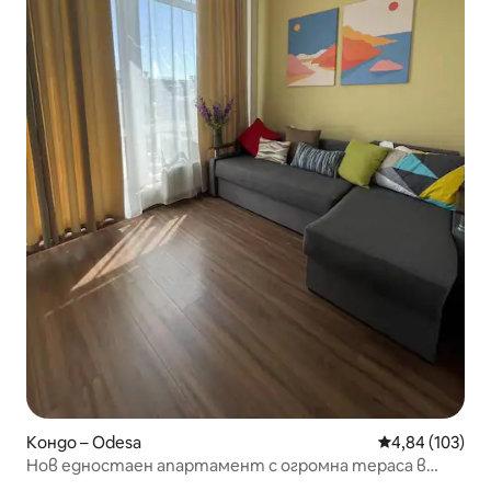
Кондо – Odesa
Средна оценка
4,84 (103)
Нов едностаен апартамент с огромна тераса в
Одеса