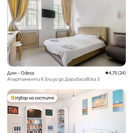
Дом – Odesa
Средна оценк
4,75 (24)
Апартаменти K близо до Дерибасовска 3
Избор на гостите
Най-популярен избор на гостите