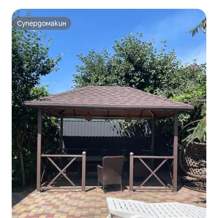
Супердомакин
Супердомакин