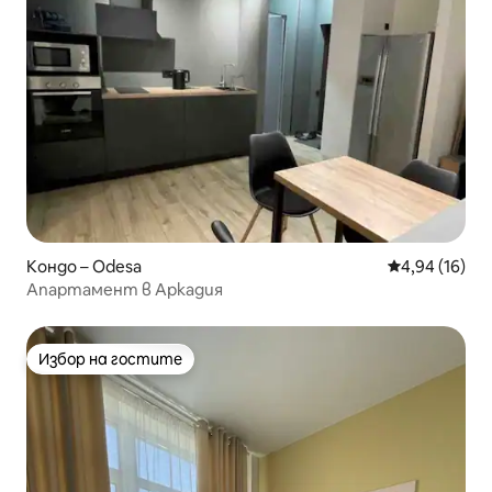
Кондо – Odesa
Средна оценк
4,94 (16)
Апартамент в Аркадия
Избор на гостите
Избор на гостите