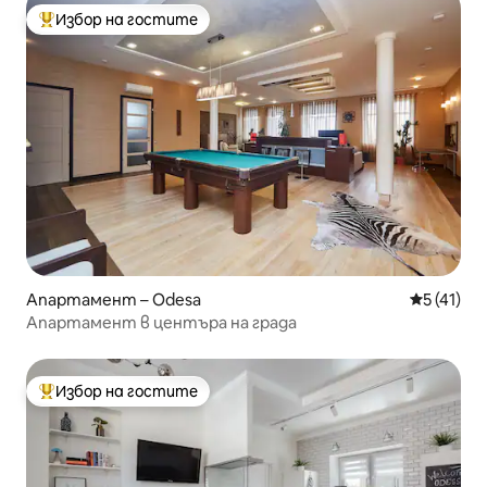
Избор на гостите
Най-популярен избор на гостите
Апартамент – Odesa
Средна оц
5 (41)
Апартамент в центъра на града
Избор на гостите
Най-популярен избор на гостите