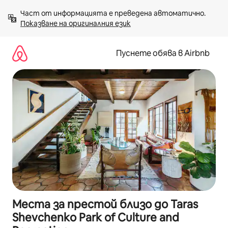
Пропускане
Част от информацията е преведена автоматично. 
към
Показване на оригиналния език
съдържанието
Пуснете обява в Airbnb
Места за престой близо до Taras
Shevchenko Park of Culture and