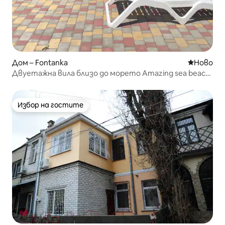
Дом – Fontanka
Ново мяс
Ново
Двуетажна вила близо до морето Amazing sea beach
rest
Избор на гостите
Избор на гостите