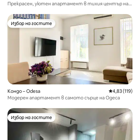
Прекрасен, уютен апартамент в тихия център на
Одеса
Избор на гостите
Избор на гостите
Кондо – Odesa
Средна оценка
4,83 (119)
Модерен апартамент в самото сърце на Одеса
Избор на гостите
Избор на гостите