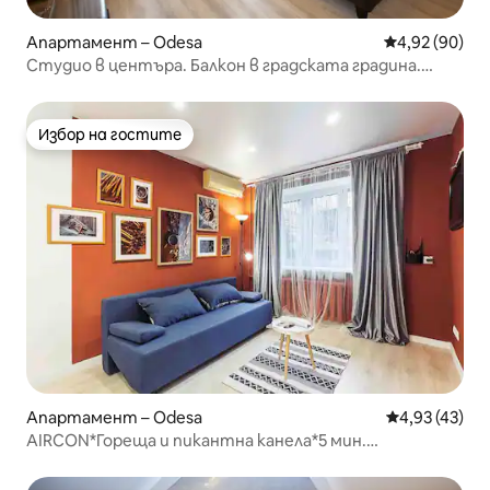
Апартамент – Odesa
Средна оценк
4,92 (90)
Студио в центъра. Балкон в градската градина.
Джакузи. .CityGarden Apt
Избор на гостите
Избор на гостите
Апартамент – Odesa
Средна оценк
4,93 (43)
AIRCON*Гореща и пикантна канела*5 мин.
Дерибасовская