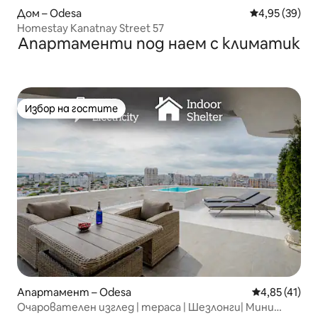
Дом – Odesa
Средна оценк
4,95 (39)
Homestay Kanatnay Street 57
Апартаменти под наем с климатик
Избор на гостите
Избор на гостите
Апартамент – Odesa
Средна оценк
4,85 (41)
Очарователен изглед | тераса | Шезлонги| Мини