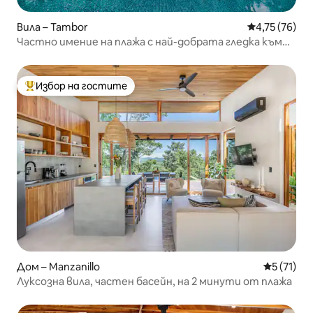
Вила – Tambor
Средна оценк
4,75 (76)
Частно имение на плажа с най-добрата гледка към
Тамбор Хилс
Избор на гостите
Най-популярен избор на гостите
Дом – Manzanillo
Средна оц
5 (71)
Луксозна вила, частен басейн, на 2 минути от плажа