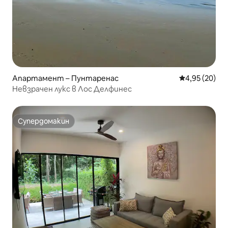
Апартамент – Пунтаренас
Средна оценк
4,95 (20)
Невзрачен лукс в Лос Делфинес
Супердомакин
Супердомакин