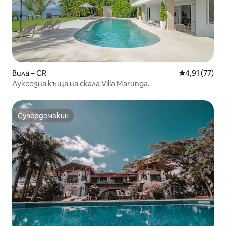
Вила – CR
Средна оценк
4,91 (77)
Луксозна къща на скала Villa Marunga.
Супердомакин
Супердомакин