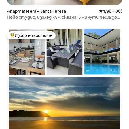
Апартамент – Santa Teresa
Средна оценка
4,96 (106)
Ново студио, изглед към океана, 5 минути пеша до
плажа
Избор на гостите
Най-популярен избор на гостите