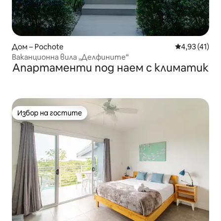
Дом – Pochote
Средна оценк
4,93 (41)
Ваканционна вила „Делфините“
Апартаменти под наем с климатик
Избор на гостите
Избор на гостите