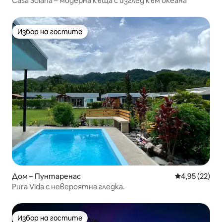
Casa Solana – модерна къща с изглед към океана
Избор на гостите
Избор на гостите
Дом – Пунтаренас
Средна оценк
4,95 (22)
Pura Vida с невероятна гледка.
Избор на гостите