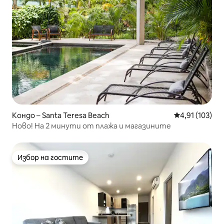
Кондо – Santa Teresa Beach
Средна оценка
4,91 (103)
Ново! На 2 минути от плажа и магазините
Избор на гостите
Избор на гостите