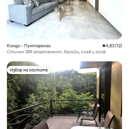
Кондо – Пунтаренас
Средна оценк
4,83 (12)
Стилен 2BR апартамент, басейн, плаж и голф
Избор на гостите
Избор на гостите