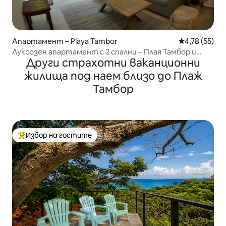
Апартамент – Playa Tambor
Средна оценк
4,78 (55)
Луксозен апартамент с 2 спални – Плая Тамбор и
Други страхотни ваканционни
голф
жилища под наем близо до Плаж
Тамбор
Избор на гостите
Най-популярен избор на гостите