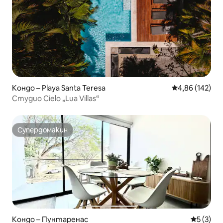
Кондо – Playa Santa Teresa
Средна оценка
4,86 (142)
Студио Cielo „Lua Villas“
Супердомакин
Супердомакин
Кондо – Пунтаренас
Средна о
5 (3)