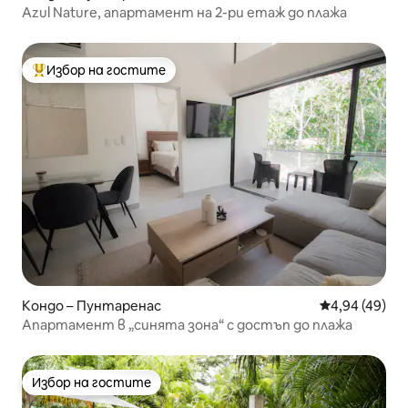
Azul Nature, апартамент на 2-ри етаж до плажа
Избор на гостите
Най-популярен избор на гостите
Кондо – Пунтаренас
Средна оценк
4,94 (49)
Апартамент в „синята зона“ с достъп до плажа
Избор на гостите
Избор на гостите