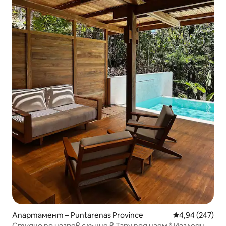
Апартамент – Puntarenas Province
Средна оценка
4,94 (247)
Студио по изгрев слънце в Тару под наем * Изгледи