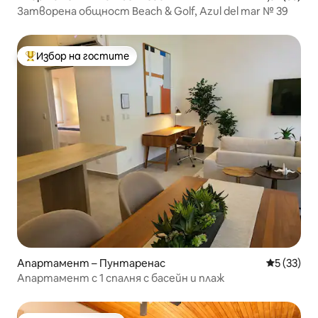
Затворена общност Beach & Golf, Azul del mar № 39
Избор на гостите
Най-популярен избор на гостите
Апартамент – Пунтаренас
Средна оц
5 (33)
Апартамент с 1 спалня с басейн и плаж