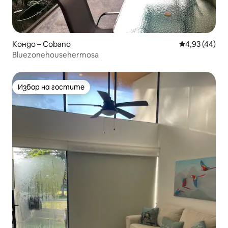
Кондо – Cobano
Средна оценк
4,93 (44)
Bluezonehousehermosa
Избор на гостите
Избор на гостите