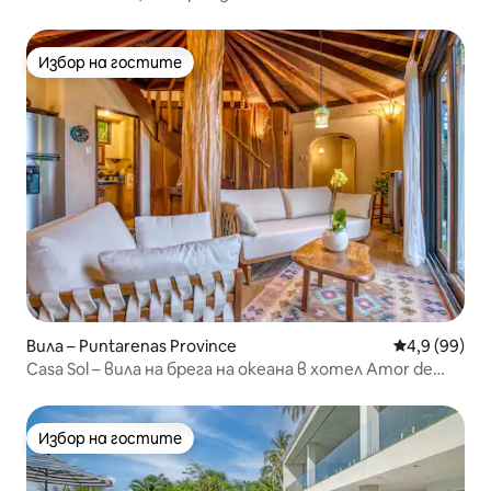
северната част на Санта Тереза
Избор на гостите
Избор на гостите
Вила – Puntarenas Province
Средна оцен
4,9 (99)
Casa Sol – вила на брега на океана в хотел Amor de
Mar
Избор на гостите
Избор на гостите