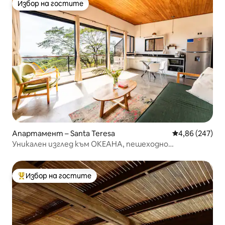
Избор на гостите
Избор на гостите
Апартамент – Santa Teresa
Средна оценка
4,86 (247)
Уникален изглед към ОКЕАНА, пешеходно
разстояние до плажа *2
Избор на гостите
Най-популярен избор на гостите