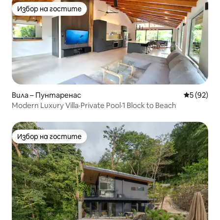
Избор на гостите
Избор на гостите
Вила – Пунтаренас
Средна оц
5 (92)
Modern Luxury Villa·Private Pool·1 Block to Beach
Избор на гостите
Избор на гостите