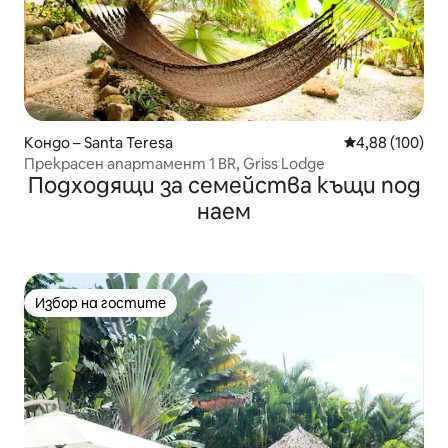
Кондо – Santa Teresa
Средна оценка
4,88 (100)
Прекрасен апартамент 1 BR, Griss Lodge
Подходящи за семейства къщи под
наем
Избор на гостите
Избор на гостите