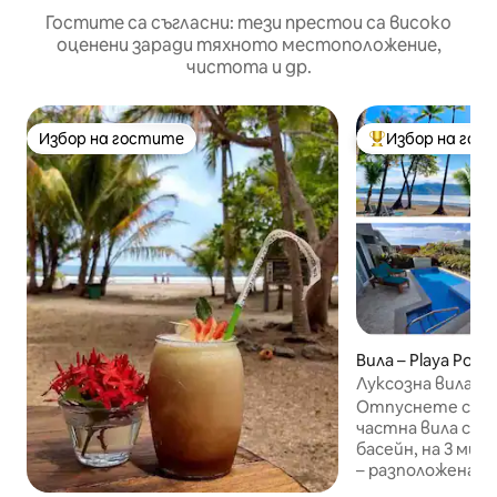
Гостите са съгласни: тези престои са високо
оценени заради тяхното местоположение,
чистота и др.
Избор на гостите
Избор на гос
Избор на гостите
Най-популярен 
Вила – Playa Poch
Луксозна вила |
басейн | 3 минут
Отпуснете се в 
частна вила съ
басейн, на 3 ми
– разположена н
в Синята зона на