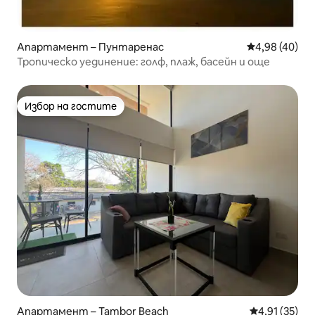
Апартамент – Пунтаренас
Средна оценк
4,98 (40)
Тропическо уединение: голф, плаж, басейн и още
Избор на гостите
Избор на гостите
Апартамент – Tambor Beach
Средна оценк
4,91 (35)