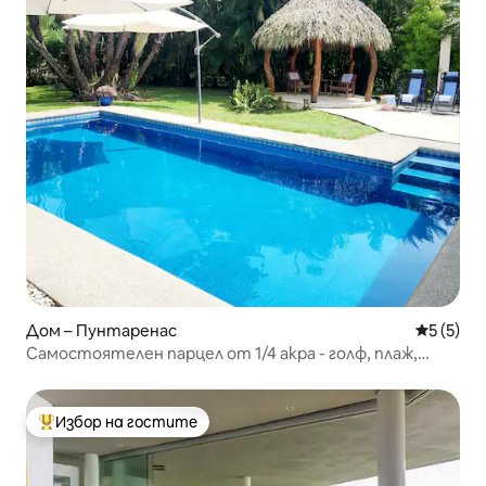
Дом – Пунтаренас
Средна о
5 (5)
Самостоятелен парцел от 1/4 акра - голф, плаж,
басейн, природа
Избор на гостите
Най-популярен избор на гостите