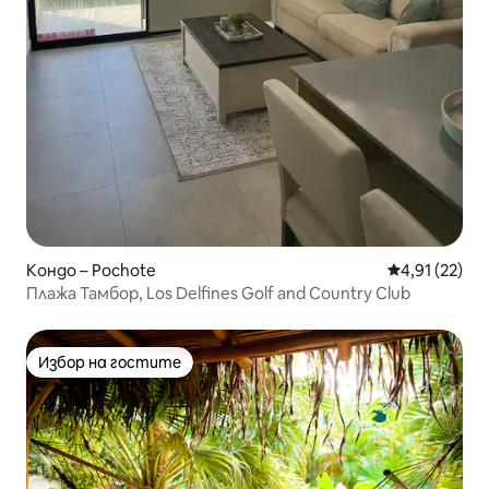
Кондо – Pochote
Средна оценк
4,91 (22)
Плажа Тамбор, Los Delfines Golf and Country Club
Избор на гостите
Избор на гостите