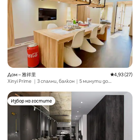
Дом – 雅祥里
Средна оценк
4,93 (27)
Xinyi Prime ｜3 спални, балкон｜5 минути до
кметството・101 район
Избор на гостите
Избор на гостите