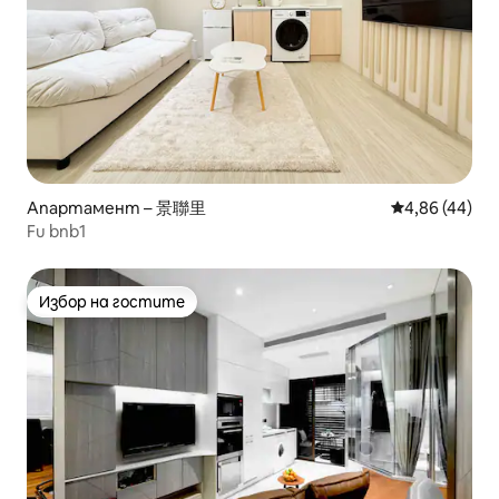
Апартамент – 景聯里
Средна оценк
4,86 (44)
Fu bnb1
Избор на гостите
Избор на гостите