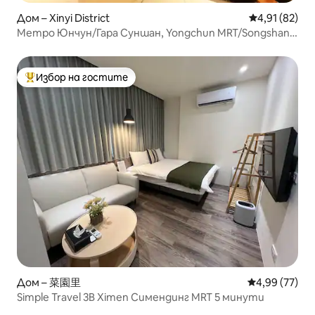
Дом – Xinyi District
Средна оценк
4,91 (82)
Метро Юнчун/Гара Суншан, Yongchun MRT/Songshan
Train Station
Избор на гостите
Най-популярен избор на гостите
Дом – 菜園里
Средна оценк
4,99 (77)
Simple Travel 3B Ximen Симендинг MRT 5 минути