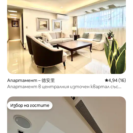
Апартамент – 德安里
Средна оценк
4,94 (16)
Апартамент в централния източен квартал със
слънчева светлина и спокойствие
Избор на гостите
Избор на гостите