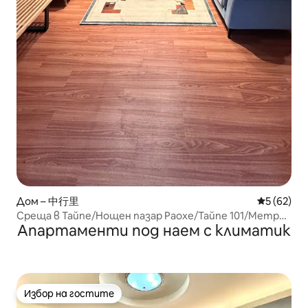
Дом – 中行里
Средна оц
5 (62)
Среща в Тайпе/Нощен пазар Раохе/Тайпе 101/Метро
Апартаменти под наем с климатик
MRT 5 мин/Изисква се паркинг, може да се договори
Избор на гостите
Избор на гостите