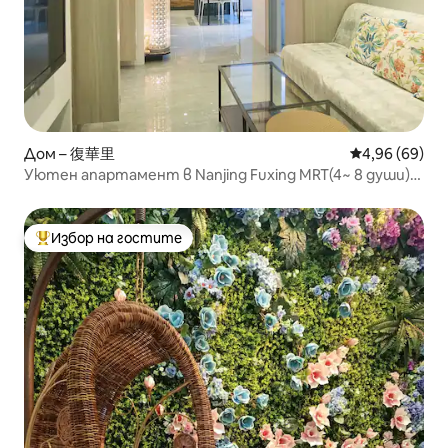
Дом – 復華里
Средна оценк
4,96 (69)
Уютен апартамент в Nanjing Fuxing MRT(4~ 8 души)
南京復興2分鐘
Избор на гостите
Най-популярен избор на гостите