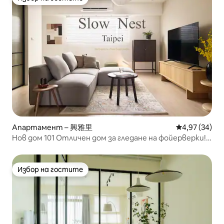
Избор на гостите
Апартамент – 興雅里
Средна оценк
4,97 (34)
Нов дом 101 Отличен дом за гледане на фойерверки!
На долния етаж има метростанция, която е на 5
минути от Арена Тайпе.
Избор на гостите
Избор на гостите