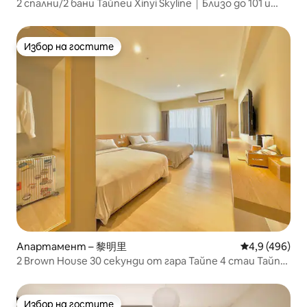
2 спални/2 бани Тайпеи Xinyi Skyline｜Близо до 101 и
Xiangshan
Избор на гостите
Избор на гостите
Апартамент – 黎明里
Средна оценк
4,9 (496)
2 Brown House 30 секунди от гара Тайпе 4 стаи Тайпе
главна гара
Избор на гостите