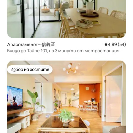
Апартамент – 信義區
Средна оценк
4,89 (54)
Близо до Тайпе 101, на 3 минути от метростанция
„Градски съвет“, с 20% отстъпка за месечен наем,
подходящо за любителите на храната и шопинга
Избор на гостите
Избор на гостите