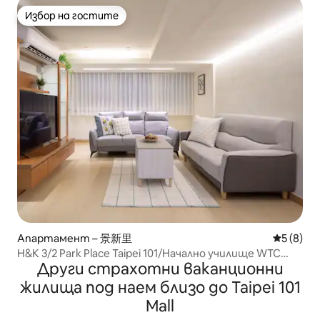
Избор на гостите
Избор на гостите
Апартамент – 景新里
Средна о
5 (8)
H&K 3/2 Park Place Taipei 101/Начално училище WTC
Други страхотни ваканционни
Xinyi
жилища под наем близо до Taipei 101
Mall