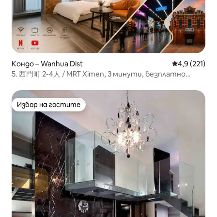
Кондо – Wanhua Dist
Средна оценк
4,9 (221)
5. 西門町 2-4人 / MRT Ximen, 3 минути, безплатно
съхранение на багаж
Избор на гостите
Избор на гостите