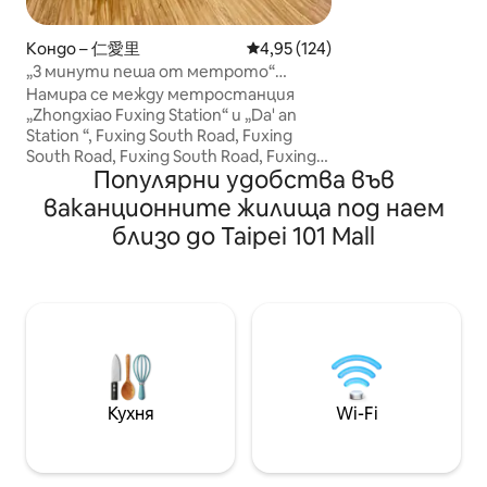
цифров код, вре
настаняване е г
Кондо – 仁愛里
Средна оценка: 4,95 от 5, 124
4,95 (124)
метростанциите
„3 минути пеша от метрото“
Dunhua и National
Тайпей Чжунсяо Фусин Източен
Намира се между метростанция
Memorial Hall (сам
район Даан Индивидуална стая
„Zhongxiao Fuxing Station“ и „Da' an
минути пеша), р
Тайпей Даан Дист.
Station “, Fuxing South Road, Fuxing
екзотични кухни 
South Road, Fuxing South Road, Fuxing
универсални маг
Популярни удобства във
South Road, 3 метростанции
центрове на комп
наблизо, Near Eastern Business District,
ваканционните жилища под наем
са на пешеходно
Xinyi 101 Business District, Taipei Arena,
дизайнерска и уд
близо до Taipei 101 Mall
Big Dome, Huashan Wenchu Park,
избор за кратко
Yongkang Dongmen Shopping District;
*** За да се изк
Nangang, Neihu Metro Direct Access
моля, помислете 
Изход от станция▣ MRT Zhongxiao
*** Безплатни удо
Fuxing на 2 3 минути пеша.Можете
интернет, микр
да се разходите до близкия квартал
кабелна телеви
на универсалния магазин Полицейски
климатик, пера
участък на ▣ долния етаж, добра
принадлежности 
охрана ▣ Разходка до болница Renai,
хавлия за баня, 
Кухня
Wi-Fi
болница Cathay, болница Hongen,
за душ, самобръс
клиника Center, десет минути с кола
шампоан), сешоа
до болница Taipei и Taipei Changgeng
чайник, хладилник Други неща, ко
На ▣ долния етаж има няколко