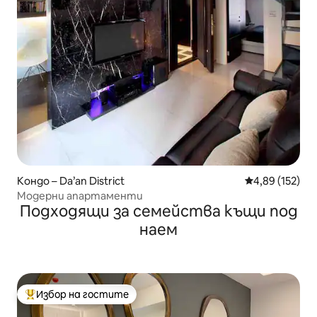
Кондо – Da’an District
Средна оценка
4,89 (152)
Модерни апартаменти
Подходящи за семейства къщи под
наем
Избор на гостите
Най-популярен избор на гостите