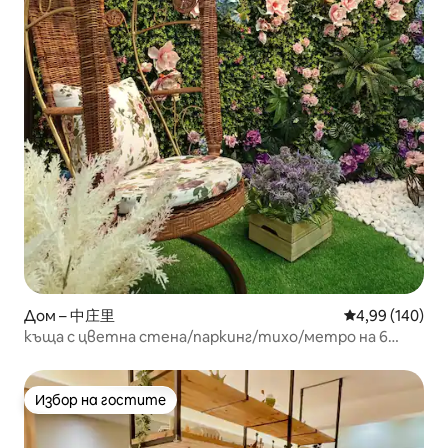
Дом – 中庄里
Средна оценка
4,99 (140)
къща с цветна стена/паркинг/тихо/метро на 6
минути
Избор на гостите
Избор на гостите