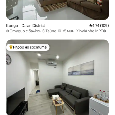
Кондо – Da’an District
Средна оценка
4,74 (109)
✼Студио с балкон в Тайпе 101/5 мин. XinyiAnhe MRT✼
Избор на гостите
Най-популярен избор на гостите