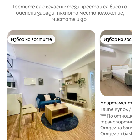
Гостите са съгласни: тези престои са високо
оценени заради тяхното местоположение,
чистота и др.
Избор на гостите
Избор на гости
Избор на гостите
Избор на гости
Апартамент –
Тайпе Купол / MR
Месечно (D)
*** По отношени
транспортните
Отделна баня, б
Отделен балкон 
@ Самостоятелн