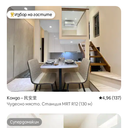
Избор на гостите
Най-популярен избор на гостите
Кондо – 民安里
Средна оценка
4,96 (137)
Чудесно място. Станция MRT R12 (130 м)
Супердомакин
Супердомакин