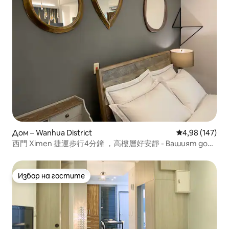
Дом – Wanhua District
Средна оценка
4,98 (147)
西門 Ximen 捷運步行4分鐘 ，高樓層好安靜 - Вашият дом
далеч от дома
Избор на гостите
Избор на гостите