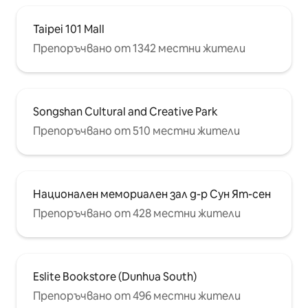
метрото Наблизо има станции на
Ubike за ▣ отдаване под наем на
Taipei 101 Mall
велосипеди ▣ Uber Eats & Food Panda
Food денонощно
Препоръчвано от 1342 местни жители
Songshan Cultural and Creative Park
Препоръчвано от 510 местни жители
Национален мемориален зал д-р Сун Ят-сен
Препоръчвано от 428 местни жители
Eslite Bookstore (Dunhua South)
Препоръчвано от 496 местни жители