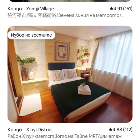
Кондо – Yongji Village
Средна оценк
4,91 (151)
饒河夜市/獨立客廳衛浴/Зелена линия на метрото/
Центърът на Тайпе
Избор на гостите
Избор на гостите
Кондо – Xinyi District
Средна оценка
4,88 (112)
Район Xinyi/кметството на Тайпе MRT/цял етаж