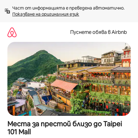
Пропускане
Част от информацията е преведена автоматично. 
към
Показване на оригиналния език
съдържанието
Пуснете обява в Airbnb
Места за престой близо до Taipei
101 Mall