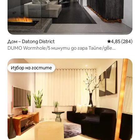
Дом – Datong District
Средна оценка
4,85 (284)
DUMO Wormhole/5 минути до гара Тайпе/две
първокласни бани/допълнително легло/2F
Избор на гостите
Избор на гостите