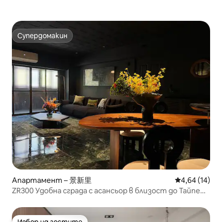
Супердомакин
Супердомакин
Апартамент – 景新里
Средна оценк
4,64 (14)
ZR300 Удобна сграда с асансьор в близост до Тайпе
101 (3 спални и 2 бани)