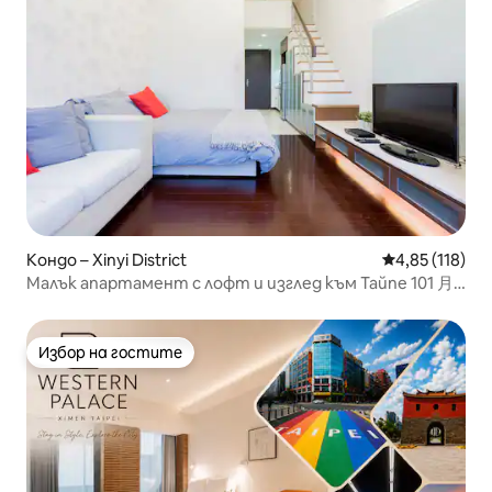
Кондо – Xinyi District
Средна оценка
4,85 (118)
Малък апартамент с лофт и изглед към Тайпе 101 月
租
Избор на гостите
Избор на гостите