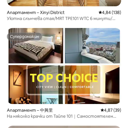
Апартамент – Xinyi District
Средна оценка
4,84 (138)
Уютна слънчева стая/MRT TPE101 WTC 6 минути/
Семейно посрещане
Супердомакин
Супердомакин
Апартамент – 中興里
Средна оценк
4,87 (39)
На няколко крачки от Тайпе 101｜Самостоятелен
балкон и гледка