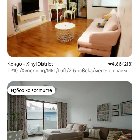
Кондо – Xinyi District
Средна оценка
4,86 (213)
TP101/Ximending/MRT/Loft/2-6 човека/месечен наем
Избор на гостите
Избор на гостите