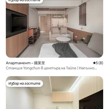
Избор на гостите
Избор на гостите
Апартамент – 國業里
Средна о
5 (8)
Станция Yongchun в центъра на Тайпе | Напълно
оборудван апартамент (Hulin 02)
Избор на гостите
Избор на гостите