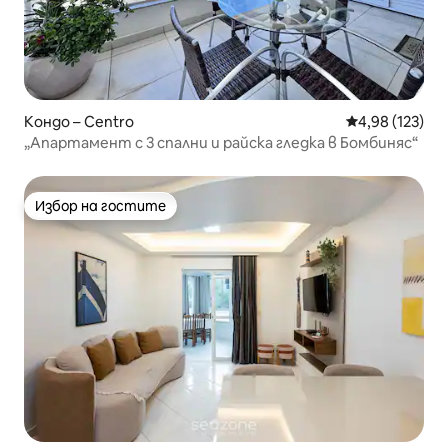
Кондо – Centro
Средна оценка
4,98 (123)
„Апартамент с 3 спални и райска гледка в Бомбиняс“
Избор на гостите
Избор на гостите