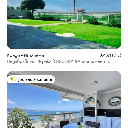
Кондо – Итапема
Средна оценка
4,91 (217)
Незабравимо #Крака в ПЯСЪКА #Апартамент С
ИЗГЛЕД КЪМ МОРЕТО Итапема
Избор на гостите
Най-популярен избор на гостите