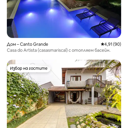
Дом – Canto Grande
Средна оценк
4,91 (90)
Casa do Artista (casasmariscal) с отопляем басейн.
Избор на гостите
Избор на гостите