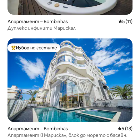
Апартамент – Bombinhas
Средна оц
5 (11)
Дуплекс инфинити Марискал
Избор на гостите
Най-популярен избор на гостите
Апартамент – Bombinhas
Средна оц
5 (13)
Апартамент в Марискал, блок до морето с басейн.