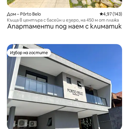
Дом – Pôrto Belo
Средна оценка
4,97 (143)
Къща в центъра с басейн и езеро, на 450 м от плажа
Апартаменти под наем с климатик
Избор на гостите
Избор на гостите