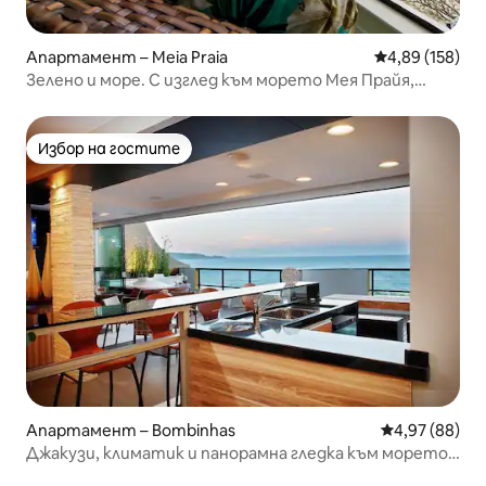
Апартамент – Meia Praia
Средна оценка
4,89 (158)
Зелено и море. С изглед към морето Мея Прайя,
Итапема
Избор на гостите
Избор на гостите
Апартамент – Bombinhas
Средна оценк
4,97 (88)
Джакузи, климатик и панорамна гледка към морето |
Пентхаус