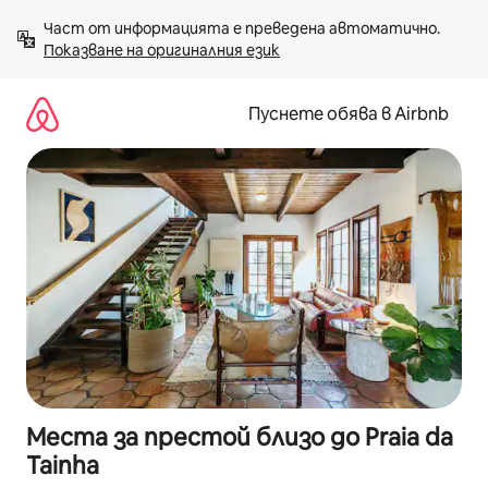
Пропускане
Част от информацията е преведена автоматично. 
към
Показване на оригиналния език
съдържанието
Пуснете обява в Airbnb
Места за престой близо до Praia da
Tainha