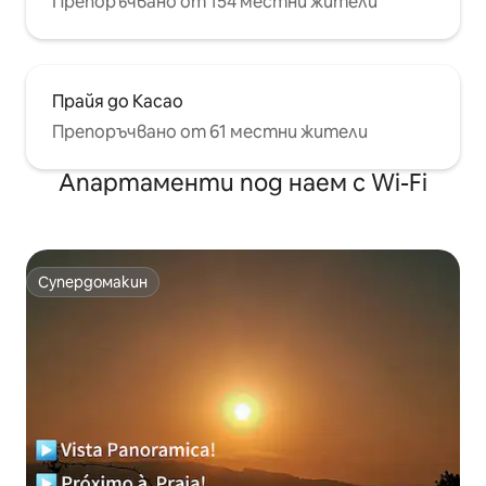
Препоръчвано от 154 местни жители
Прайя до Касао
Препоръчвано от 61 местни жители
Апартаменти под наем с Wi-Fi
Супердомакин
Супердомакин