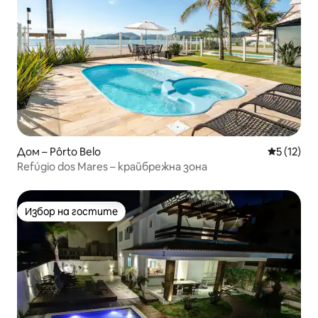
Дом – Pôrto Belo
Средна оц
5 (12)
Refúgio dos Mares – крайбрежна зона
Избор на гостите
Избор на гостите