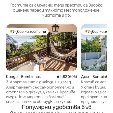
Гостите са съгласни: тези престои са високо
оценени заради тяхното местоположение,
чистота и др.
Избор на гостите
Избор на гос
Най-популярен избор на гостите
Най-популярен 
Кондо – Bombinhas
Средна оценка: 4,82 от 5, 605
4,82 (605)
Дом – Bombinhas
3. Апартамент с джакузи и изглед
Красив семеен д
към морето – Morada do Ganso
Апартамент със самостоятелно и
Уютна къща, изц
отопляемо джакузи, хамак и красива
Идеално за семе
гледка към морето на балкона! 1
прекарате най -
спалня, напълно оборудвана кухня
празници и уикенди тук. Къщата
Популярни удобства във
(готварска печка, хладилник,
разполага с апар
микровълнова печка, кафемашина,
двойно легло que