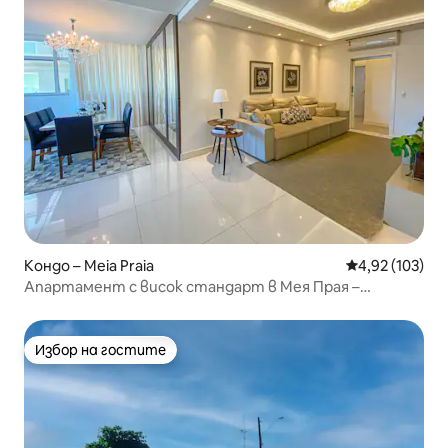
Кондо – Meia Praia
Средна оценка
4,92 (103)
Апартамент с висок стандарт в Мея Прая –
Итапема
Избор на гостите
Избор на гостите