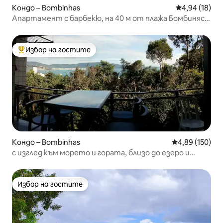
Кондо – Bombinhas
Средна оценк
4,94 (18)
Апартамент с барбекю, на 40 м от плажа Бомбиняс
BDS0111
Избор на гостите
Най-популярен избор на гостите
Кондо – Bombinhas
Средна оценка
4,89 (150)
с изглед към морето и гората, близо до езеро и
гробище
Избор на гостите
Избор на гостите