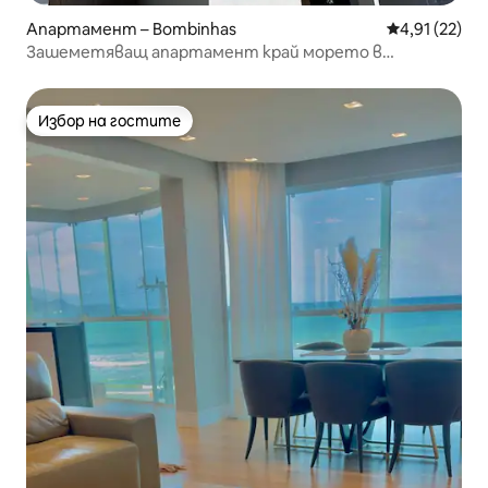
Апартамент – Bombinhas
Средна оценк
4,91 (22)
Зашеметяващ апартамент край морето в
Марискал
Избор на гостите
Избор на гостите