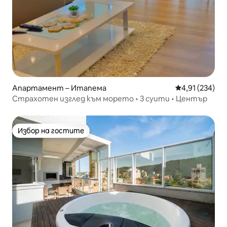
Апартамент – Итапема
Средна оценка
4,91 (234)
Страхотен изглед към морето • 3 суити • Център
Избор на гостите
Избор на гостите