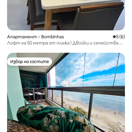
Апартамент – Bombinhas
Средна о
5 (6)
Лофт на 50 метра от плажа | Двойки и семейства до
6 души
Избор на гостите
Избор на гостите