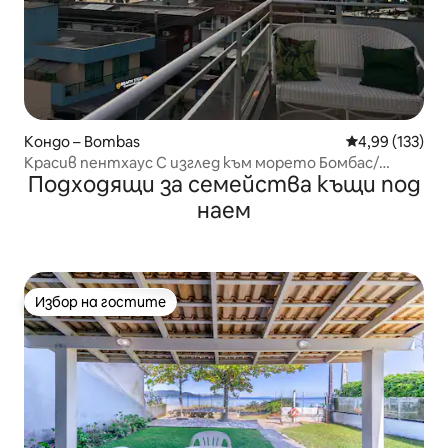
Кондо – Bombas
Средна оценка
4,99 (133)
Красив пентхаус С изглед към морето Бомбас/
Подходящи за семейства къщи под
Бомбиняс
наем
Избор на гостите
Избор на гостите