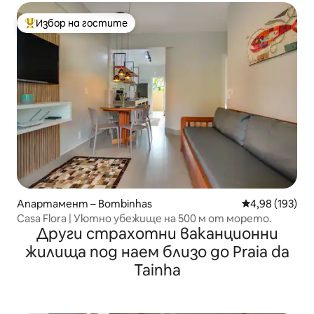
Избор на гостите
Най-популярен избор на гостите
Апартамент – Bombinhas
Средна оценка
4,98 (193)
Casa Flora | Уютно убежище на 500 м от морето.
Други страхотни ваканционни
жилища под наем близо до Praia da
Tainha