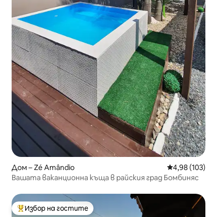
Дом – Zé Amândio
Средна оценка
4,98 (103)
Вашата ваканционна къща в райския град Бомбиняс
Избор на гостите
Най-популярен избор на гостите