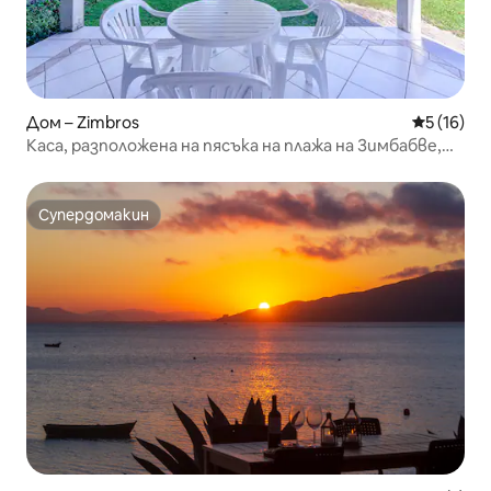
Дом – Zimbros
Средна оц
5 (16)
Каса, разположена на пясъка на плажа на Зимбабве,
Бомбиняс
Супердомакин
Супердомакин