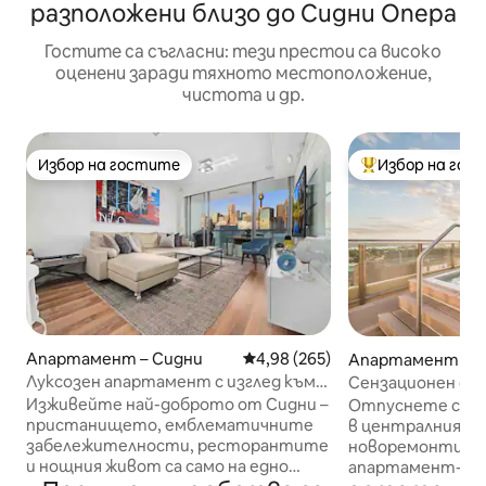
разположени близо до Сидни Опера
Гостите са съгласни: тези престои са високо
оценени заради тяхното местоположение,
чистота и др.
Избор на гостите
Избор на гос
Избор на гостите
Най-популярен 
Апартамент – Сидни
Средна оценка: 4,98 от 5, 265
4,98 (265)
Апартамент – Da
st
Луксозен апартамент с изглед към
Сензационен оази
града и пристанището Дарлинг
Балкон + басейн 
Изживейте най-доброто от Сидни –
Отпуснете се в 
пристанището, емблематичните
в централния би
забележителности, ресторантите
новоремонтира
и нощния живот са само на едно
апартамент-сту