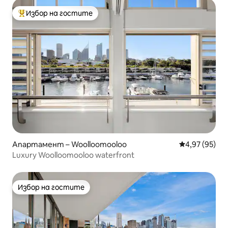
Избор на гостите
Най-популярен избор на гостите
Апартамент – Woolloomooloo
Средна оценк
4,97 (95)
Luxury Woolloomooloo waterfront
Избор на гостите
Избор на гостите