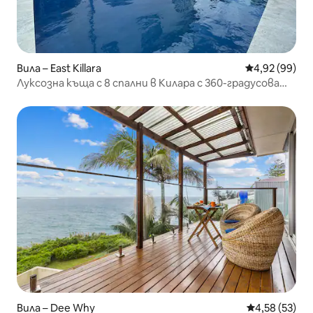
Вила – East Killara
Средна оценк
4,92 (99)
Луксозна къща с 8 спални в Килара с 360-градусова
гледка
Вила – Dee Why
Средна оценк
4,58 (53)