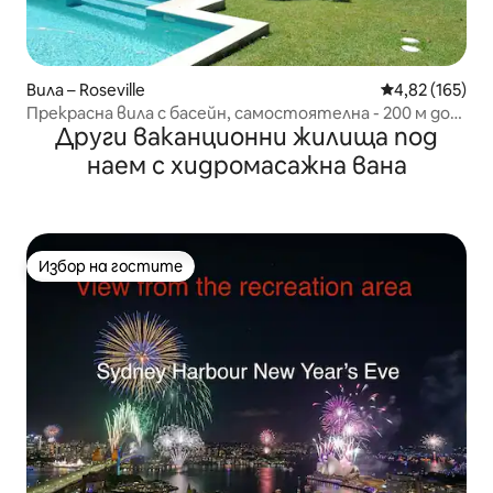
Вила – Roseville
Средна оценка
4,82 (165)
Прекрасна вила с басейн, самостоятелна - 200 м до
Други ваканционни жилища под
влака.
наем с хидромасажна вана
Избор на гостите
Избор на гостите