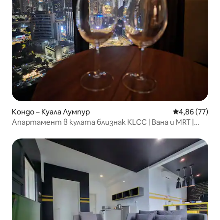
Кондо – Куала Лумпур
Средна оценк
4,86 (77)
Апартамент в кулата близнак KLCC | Вана и MRT |
Безкраен басейн