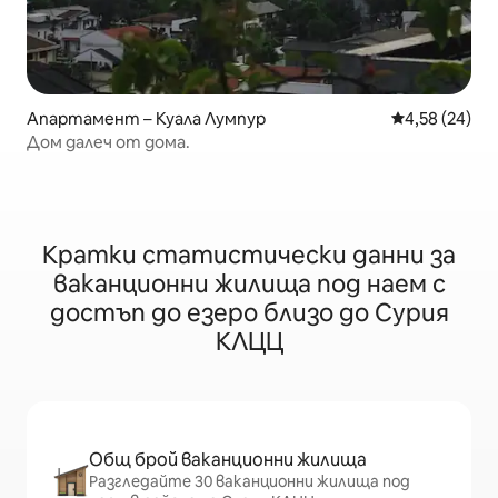
Апартамент – Куала Лумпур
Средна оценк
4,58 (24)
Дом далеч от дома.
Кратки статистически данни за
ваканционни жилища под наем с
достъп до езеро близо до Сурия
КЛЦЦ
Общ брой ваканционни жилища
Разгледайте 30 ваканционни жилища под