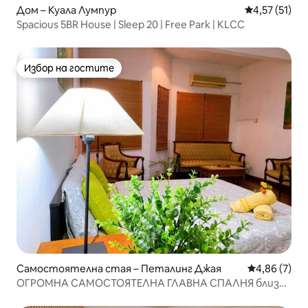
Дом – Куала Лумпур
Средна оценк
4,57 (51)
Spacious 5BR House | Sleep 20 | Free Park | KLCC
Избор на гостите
Избор на гостите
Самостоятелна стая – Петалинг Джая
Средна оцен
4,86 (7)
ОГРОМНА САМОСТОЯТЕЛНА ГЛАВНА СПАЛНЯ близо
до One Utama