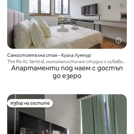
Самостоятелна стая – Куала Лумпур
The Riv KL Sentral, минималистично студио с хубава
Апартаменти под наем с достъп
гледка
до езеро
Избор на гостите
Избор на гостите