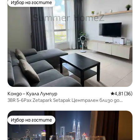
Избор на гостите
Избор на гостите
Кондо – Куала Лумпур
Средна оценк
4,81 (36)
3BR 5-6Pax Zetapark Setapak Централен близо до
зоопарка
Избор на гостите
Избор на гостите