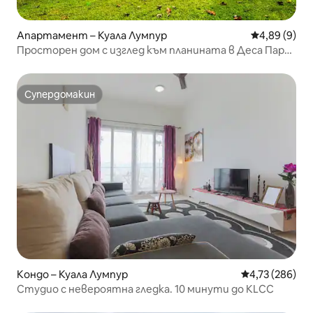
Апартамент – Куала Лумпур
Средна оцен
4,89 (9)
Просторен дом с изглед към планината в Деса Парк
Сити
Супердомакин
Супердомакин
Кондо – Куала Лумпур
Средна оценка
4,73 (286)
Студио с невероятна гледка. 10 минути до KLCC