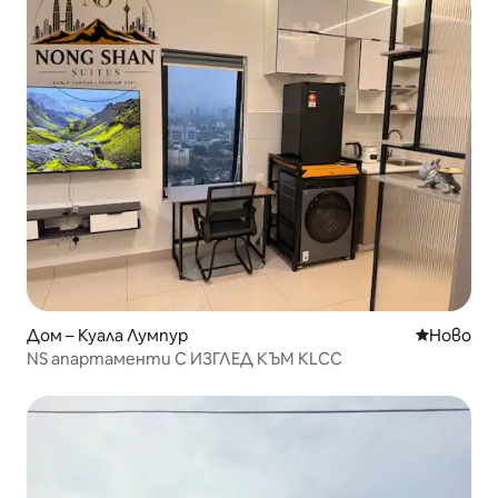
Дом – Куала Лумпур
Ново мяс
Ново
NS апартаменти С ИЗГЛЕД КЪМ KLCC