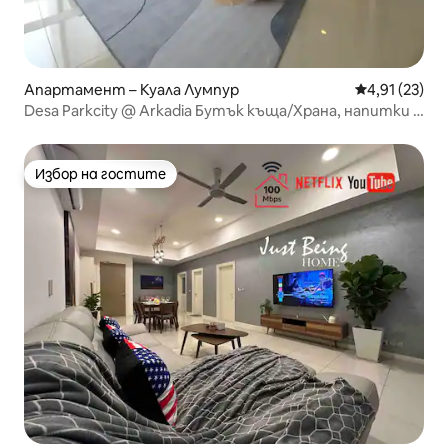
Апартамент – Куала Лумпур
Средна оценк
4,91 (23)
Desa Parkcity @ Arkadia Бутък къща/Храна, напитки и
забавления
Избор на гостите
Избор на гостите