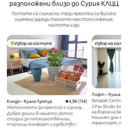
разположени близо до Сурия КЛЦЦ
Гостите са съгласни: тези престои са високо
оценени заради тяхното местоположение,
чистота и др.
Избор на гостите
Избор на гости
Най-популярен избор на гостите
Избор на гости
Лофт – Куала Лу
Setapak Central 
Кондо – Куала Лумпур
Средна оценка: 4,96 от 5, 11
4,96 (114)
апартамент за дв
2 Pax Studio Suit
Уютно място за престой с изглед
на върха на Setapa
към езерото
Добре дошли в нашето уютно
Нашият дом е б
студио за пътешественици,
транспорт, при
търсещи комфорт и удобство !