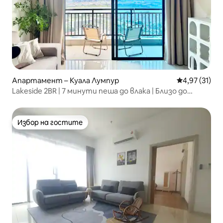
Апартамент – Куала Лумпур
Средна оценк
4,97 (31)
Lakeside 2BR | 7 минути пеша до влака | Близо до
пещерите Бату
Избор на гостите
Избор на гостите