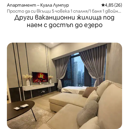
Апартамент – Куала Лумпур
Средна оценк
4,85 (26)
Просто да си вкъщи 5 човека 1 спалня/1 баня 1 двойно
Други ваканционни жилища под
легло/1 единично легло/1 диван
наем с достъп до езеро