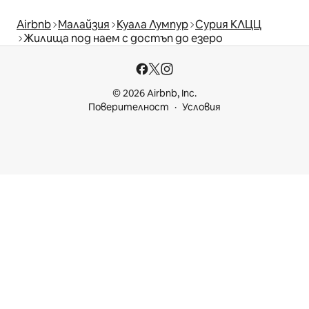
Airbnb
Малайзия
Куала Лумпур
Сурия КЛЦЦ
Жилища под наем с достъп до езеро
© 2026 Airbnb, Inc.
Поверителност
Условия