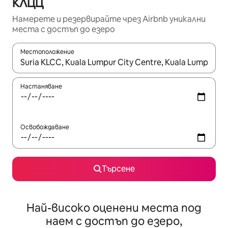
КЛЦЦ
Намерете и резервирайте чрез Airbnb уникални
места с достъп до езеро
Местоположение
Когато резултатите се покажат, използвайте клавишите 
Настаняване
Освобождаване
Търсене
Най-високо оценени места под
наем с достъп до езеро,