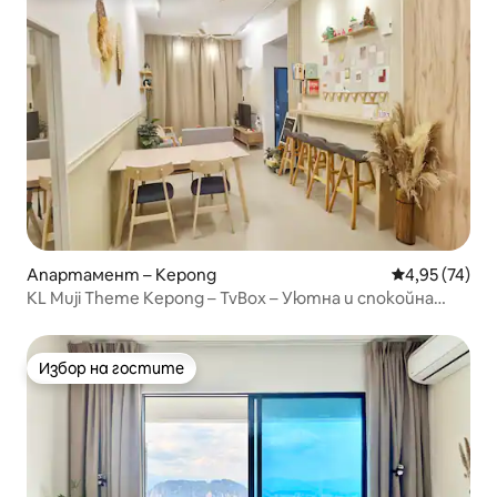
Апартамент – Kepong
Средна оценк
4,95 (74)
KL Muji Theme Kepong – TvBox – Уютна и спокойна
почивка
Избор на гостите
Избор на гостите