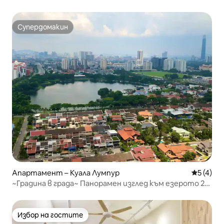
Супердомакин
Супердомакин
Апартамент – Куала Лумпур
Средна о
5 (4)
~Градина в града~ Панорамен изглед към езерото 2
спални + безплатен паркинг
Избор на гостите
Избор на гостите