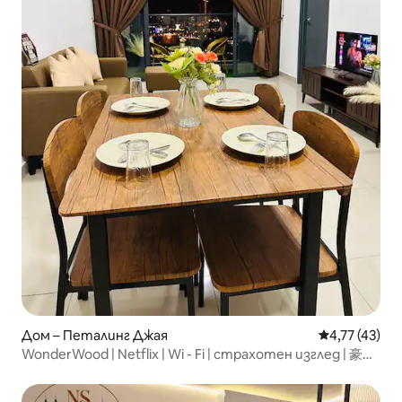
Дом – Петалинг Джая
Средна оценк
4,77 (43)
WonderWood | Netflix | Wi - Fi | страхотен изглед | 豪华
公寓