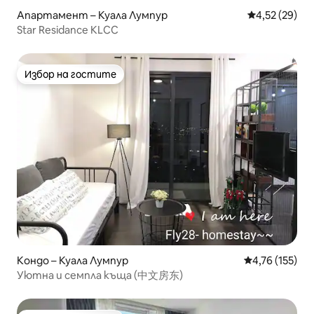
Апартамент – Куала Лумпур
Средна оценк
4,52 (29)
Star Residance KLCC
Избор на гостите
Избор на гостите
Кондо – Куала Лумпур
Средна оценка
4,76 (155)
Уютна и семпла къща (中文房东)