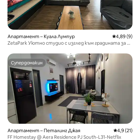
Апартамент – Куала Лумпур
Средна оцен
4,89 (9)
ZetaPark Уютно студио с изглед към градината за 4
души
Супердомакин
Супердомакин
Апартамент – Петалинг Джая
Средна оцен
4,9 (21)
FF Homestay @ Aera Residence PJ South-L31-Netflix