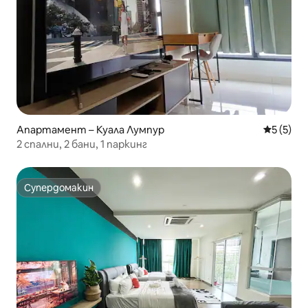
Апартамент – Куала Лумпур
Средна о
5 (5)
2 спални, 2 бани, 1 паркинг
Супердомакин
Супердомакин