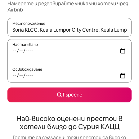
Намерете и резервирайте уникални хотели чрез
Airbnb
Местоположение
Когато резултатите се покажат, използвайте клавишите 
Настаняване
Освобождаване
Търсене
Най-високо оценени престои в
хотели близо до Сурия КЛЦЦ
Гостите са съгласни: тези престои са високо