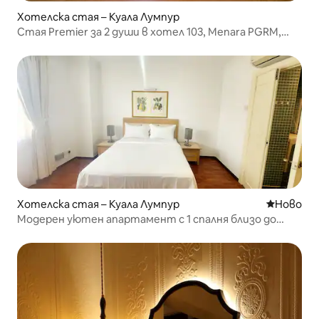
Хотелска стая – Куала Лумпур
Стая Premier за 2 души в хотел 103, Menara PGRM,
Cheras_8
Хотелска стая – Куала Лумпур
Ново мяс
Ново
Модерен уютен апартамент с 1 спалня близо до
KLCC