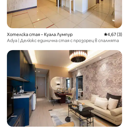
Хотелска стая – Куала Лумпур
Средна оцен
4,67 (3)
Adya | Делюкс единична стая с прозорец в спалнята