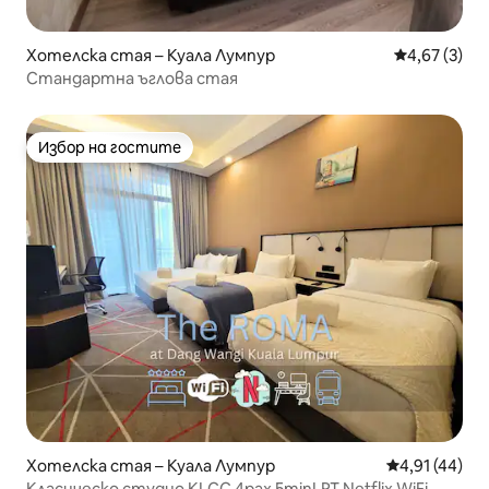
Хотелска стая – Куала Лумпур
Средна оцен
4,67 (3)
Стандартна ъглова стая
Избор на гостите
Избор на гостите
Хотелска стая – Куала Лумпур
Средна оценк
4,91 (44)
Класическо студио KLCC 4pax 5minLRT Netflix WiFi