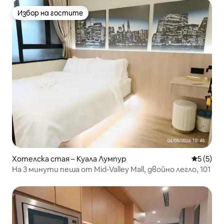
Избор на гостите
Избор на гостите
Хотелска стая – Куала Лумпур
Средна о
5 (5)
На 3 минути пеша от Mid-Valley Mall, двойно легло, 101