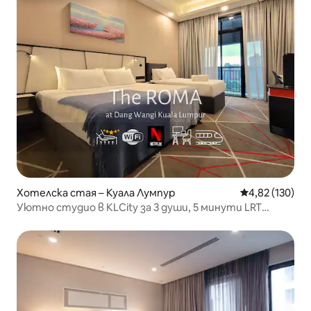
Хотелска стая – Куала Лумпур
Средна оценка
4,82 (130)
Уютно студио в KLCity за 3 души, 5 минути LRT
Netflix Wi-Fi