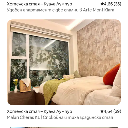
Хотелска стая – Куала Лумпур
Средна оценк
4,66 (35)
Удобен апартамент с две спални в Arte Mont Kiara
Хотелска стая – Куала Лумпур
Средна оценк
4,64 (39)
Maluri Cheras KL | Спокойна и тиха градинска стая