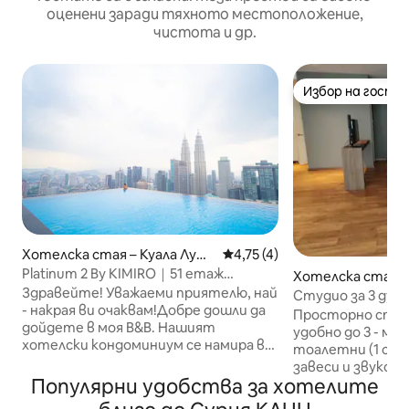
оценени заради тяхното местоположение,
чистота и др.
Избор на гости
Избор на гости
Хотелска стая – Куала Лумп
Средна оценка: 4,75 от 5, 
4,75 (4)
ур
Platinum 2 By KIMIRO｜51 етаж
Хотелска стая –
безкраен басейн · луксозна стая с
Здравейте! Уважаеми приятелю, най
мпур
Студио за 3 душ
голямо легло [вана + кухня +
- накрая ви очаквам!Добре дошли да
център Bangsar (
Просторно студ
безплатен паркинг]
дойдете в моя B&B. Нашият
удобно до 3 - ма 
хотелски кондоминиум се намира в
тоалетни (1 с д
сърцето на Златния триъгълник на
завеси и звукои
Куала Лумпур, в непосредствена
Популярни удобства за хотелите
добър нощен сън.
близост до забележителностите
пешеходно разс