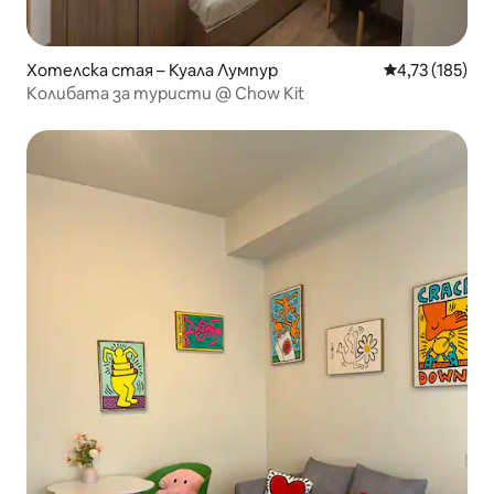
Хотелска стая – Куала Лумпур
Средна оценка
4,73 (185)
Колибата за туристи @ Chow Kit