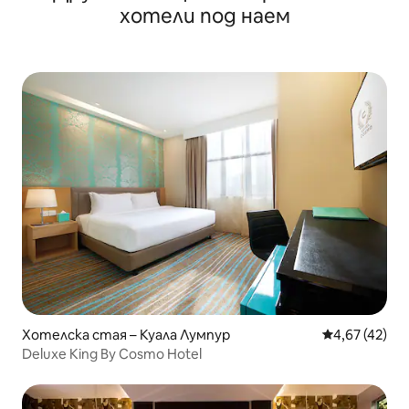
хотели под наем
Хотелска стая – Куала Лумпур
Средна оценк
4,67 (42)
Deluxe King By Cosmo Hotel