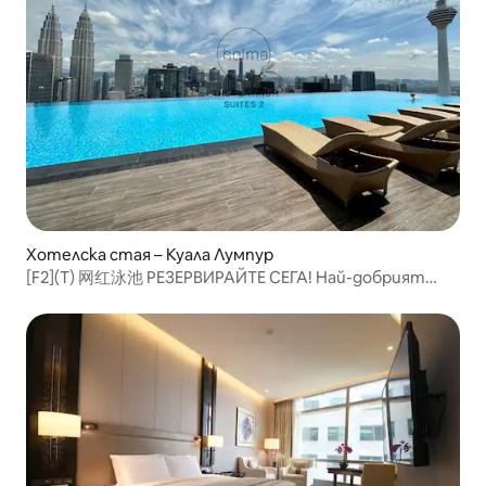
Хотелска стая – Куала Лумпур
[F2](T) 网红泳池 РЕЗЕРВИРАЙТЕ СЕГА! Най-добрият
SkyPool Куала Лумпур!