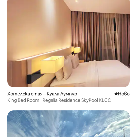
Хотелска стая – Куала Лумпур
Ново мяс
Ново
King Bed Room | Regalia Residence SkyPool KLCC