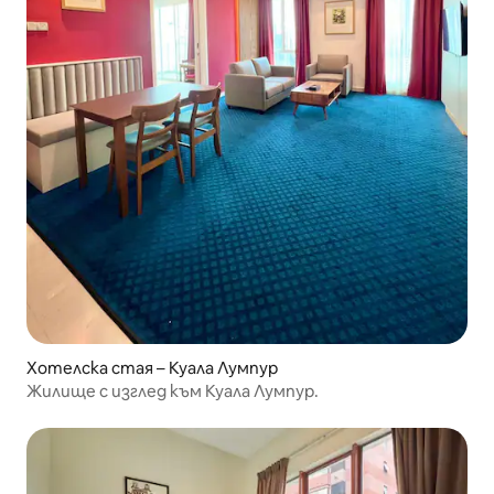
Хотелска стая – Куала Лумпур
Жилище с изглед към Куала Лумпур.