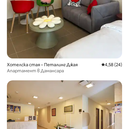
Хотелска стая – Петалинг Джая
Средна оценк
4,58 (24)
Апартамент в Дамансара