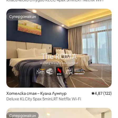
Супердомакин
Супердомакин
Хотелска стая – Куала Лумпур
Средна оценка
4,87 (122)
Deluxe KLCity 5pax 5minLRT Netflix Wi-Fi
Супердомакин
Супердомакин