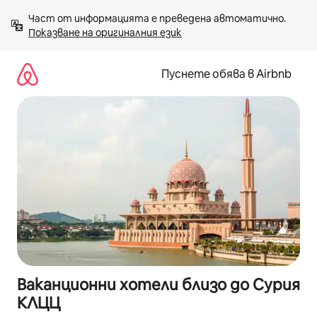
Пропускане
Част от информацията е преведена автоматично. 
към
Показване на оригиналния език
съдържанието
Пуснете обява в Airbnb
Ваканционни хотели близо до Сурия
КЛЦЦ