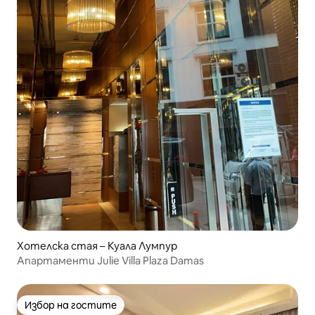
Хотелска стая – Куала Лумпур
Апартаменти Julie Villa Plaza Damas
Избор на гостите
Избор на гостите