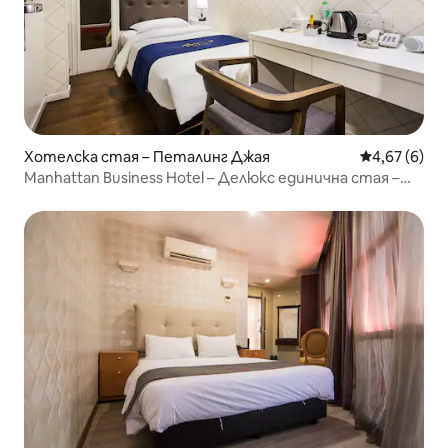
Хотелска стая – Петалинг Джая
Средна оцен
4,67 (6)
Manhattan Business Hotel – Делюкс единична стая –
Безплатна закуска