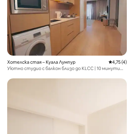
Хотелска стая – Куала Лумпур
Средна оцен
4,75 (4)
Уютно студио с балкон близо до KLCC | 10 минути
пеша