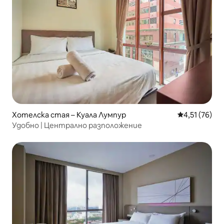
Хотелска стая – Куала Лумпур
Средна оценк
4,51 (76)
Удобно | Централно разположение