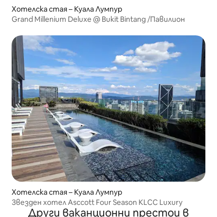
Хотелска стая – Куала Лумпур
Grand Millenium Deluxe @ Bukit Bintang /Павилион
Хотелска стая – Куала Лумпур
Звезден хотел Asccott Four Season KLCC Luxury
Други ваканционни престои в