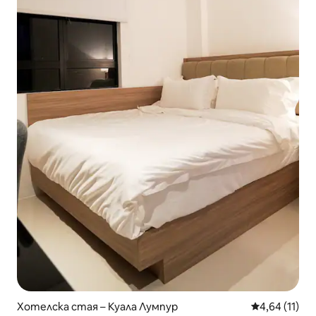
Хотелска стая – Куала Лумпур
Средна оценк
4,64 (11)