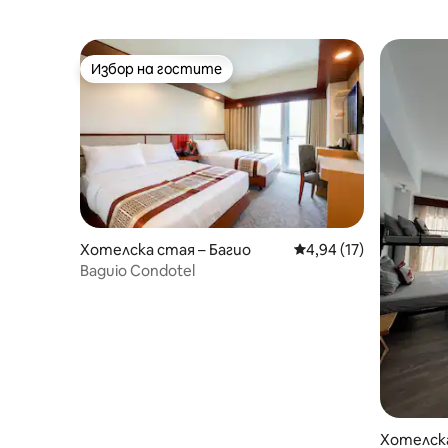
Избор на гостите
Избор на гостите
Хотелска стая – Багио
Средна оценка: 4,94 
4,94 (17)
Baguio Condotel
Хотелска