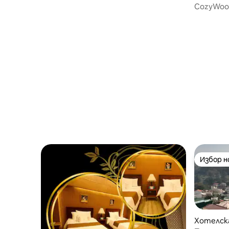
CozyWood
Избор 
Избор 
Хотелска