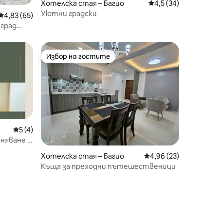
Хотелска стая – Багио
Средна оценка: 4,5
4,5 (34)
Уютни градски
Средна оценка: 4,83 от 5, 65 отзива
4,83 (65)
град
Избор на гостите
Избор на гостите
Средна оценка: 5 от 5, 4 отзива
5 (4)
няване в
Хотелска стая – Багио
Средна оценка: 4,96
4,96 (23)
Къща за преходни пътешественици