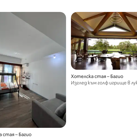
от 5, 17 отзива
Хотелска стая – Багио
Изглед към голф игрище в лу
стая
 стая – Багио