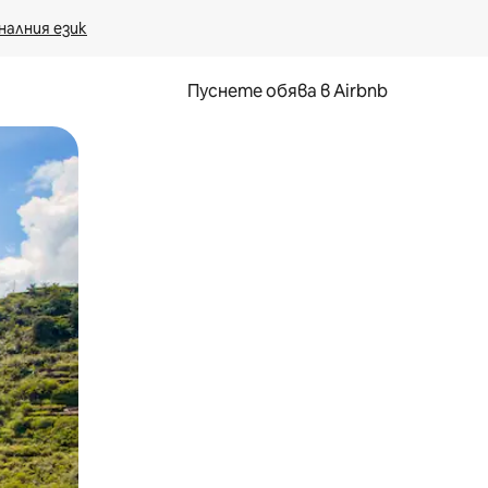
налния език
Пуснете обява в Airbnb
окосване или плъзгане.