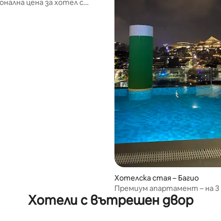
нална цена за хотел с
на гледка към града – Багио
Хотелска стая – Багио
Премиум апартамент – на 3
Хотели с вътрешен двор
от Sm, Session и Burnham