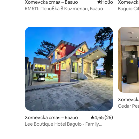
Хотелска стая – Багио
Ново място за о
Ново
Хотелска
RM611: Почивка в Килтепан, Багио –
Baguio Ci
близо до Бърнъм
Hotel,мъ
Хотелска
Cedar Peak
7 души
Хотелска стая – Багио
Средна оценка: 4,65 
4,65 (26)
Lee Boutique Hotel Baguio - Family
Deluxe Room