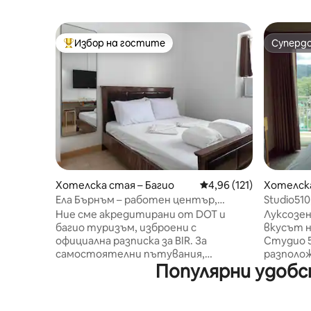
Избор на гостите
Суперд
Най-популярен избор на гостите
Суперд
Хотелска стая – Багио
Средна оценка: 4,96 о
4,96 (121)
Хотелска
Ела Бърнъм – работен център,
Studio510
климатик, Netflix, LAN, UPS
басейн и
Ние сме акредитирани от DOT и
Луксозен
багио туризъм, изброени с
вкусът н
официална разписка за BIR. За
Студио 5
самостоятелни пътувания,
разполож
Популярни удобс
пътувания на ръководители,
асансьор
пътувания с приятели, работа от
западни 
вкъщи с Wi-Fi на UPS и романтични
предвид
пътувания за двойки. Стилната
филипин