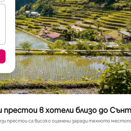
и престои в хотели близо до Сън
ези престои са високо оценени заради тяхното местоп