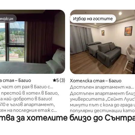
омакин
Избор на гостите
омакин
Избор на гостите
т 5, 121 отзива
 стая – Багио
Средна оценка: 5 от 5, 3 отзива
5 (3)
Хотелска стая – Багио
, част от рая в Багио с
Достъпен апартамент на
 гледка
Honeymoon Road
 престой в хотел в Багио,
Достъпен апартамент близ
а най-доброто в Багио!
университета „Сейнт Луис“.
10 е ъглов апартамент,
минути път с кола до града 
ен на последния етаж с
популярни дестинации кат
тва за хотелите близо до Сънтр
. Той е модерен и има
Роуд, обществения пазар на 
стандарти, като се имат
катедралата в Багио. Разгл
 местните жители,
снимките ни, за да видите к
ските емигранти и
близо сме до катедралата,