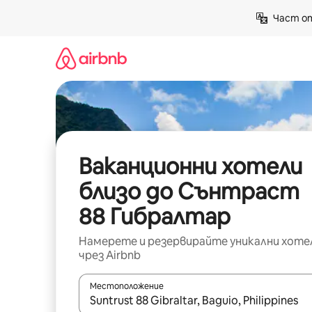
Пропускане
Част от
към
съдържанието
Ваканционни хотели
близо до Сънтраст
88 Гибралтар
Намерете и резервирайте уникални хоте
чрез Airbnb
Местоположение
Когато резултатите се покажат, използвайт