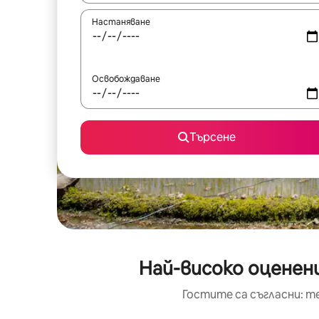
Настаняване
Освобождаване
Търсене
Най-високо оценен
Гостите са съгласни: т