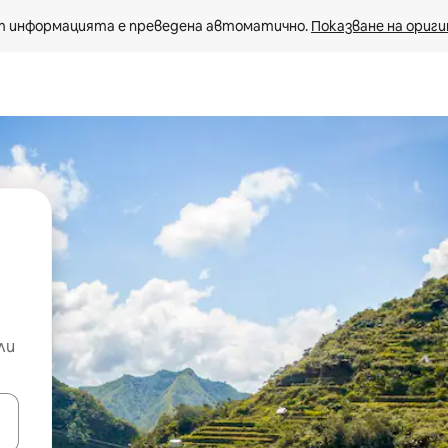
 информацията е преведена автоматично. 
Показване на ориги
ли
е клавишите със стрелки нагоре и надолу или навигирайте с д