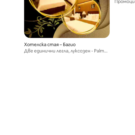
Промоцио
ограниче
Хотелска стая – Багио
Две единични легла, луксозен - Palm
Grove Hotsprings and Mt. Resort