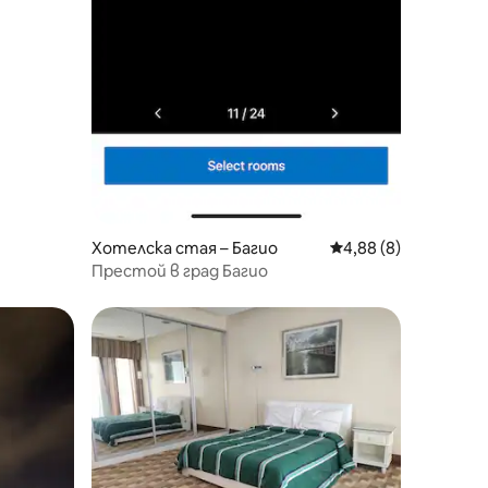
Хотелска стая – Багио
Средна оценка: 4,8
4,88 (8)
Престой в град Багио