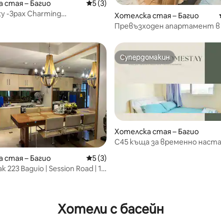
тсядане
 стая – Багио
Средна оценка: 5 от 5, 3 отзива
5 (3)
ty -3pax Charming
Хотелска стая – Багио
глив, уютен - спокоен
Превъзходен апартамент в 
Багуйо
Супердомакин
Супердомакин
Хотелска стая – Багио
C45 къща за временно наста
Багио (къщата на Трейтън)
 стая – Багио
Средна оценка: 5 от 5, 3 отзива
5 (3)
 223 Baguio | Session Road | 1 –
от 5, 26 отзива
Хотели с басейн