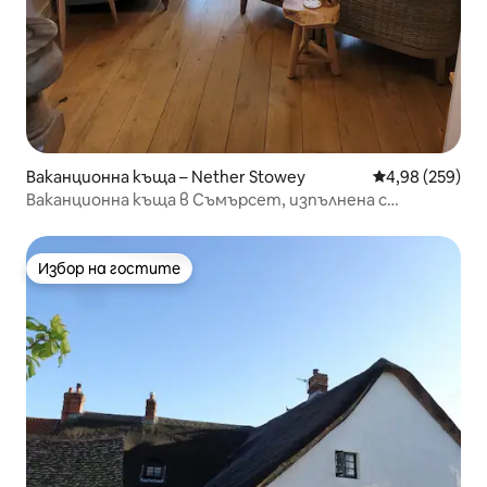
Ваканционна къща – Nether Stowey
Средна оценка
4,98 (259)
Ваканционна къща в Съмърсет, изпълнена с
характер, в AONB
Избор на гостите
Избор на гостите