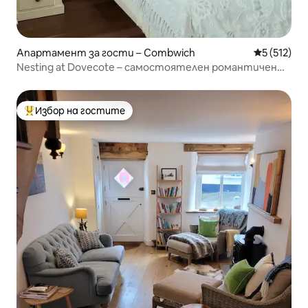
Апартамент за гости – Combwich
Средна оце
5 (512)
Nesting at Dovecote – самостоятелен романтичен
апартамент
Избор на гостите
Най-популярен избор на гостите