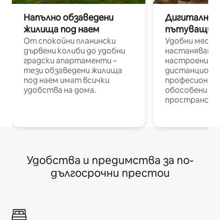
Напълно обзаведени
Дигитални н
жилища под наем
пътуващи п
От спокойни планински
Удобни места
дървени колиби до удобни
настаняване 
градски апартаменти –
настроени и
тези обзаведени жилища
дистанционн
под наем имат всички
професионалис
удобства на дома.
обособени р
пространств
Удобства и предимства за по-
дългосрочни престои