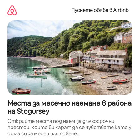
Пропускане
към
Пуснете обява в Airbnb
съдържанието
Места за месечно наемане в района
на Stogursey
Открийте места под наем за дългосрочни
престои, които ви карат да се чувствате като у
дома си за месец или повече.