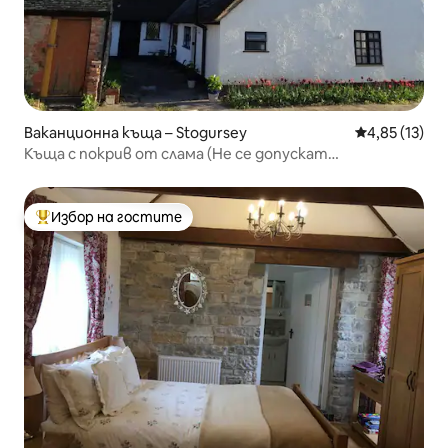
Ваканционна къща – Stogursey
Средна оценк
4,85 (13)
Къща с покрив от слама (Не се допускат
електрически превозни средства и не се предлага
възможност за зареждане)
Избор на гостите
Най-популярен избор на гостите