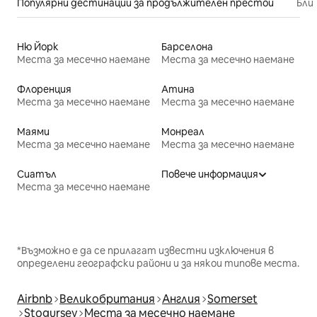
Популярни дестинации за продължителен престой
Бли
Ню Йорк
Барселона
Места за месечно наемане
Места за месечно наемане
Флоренция
Атина
Места за месечно наемане
Места за месечно наемане
Маями
Монреал
Места за месечно наемане
Места за месечно наемане
Сиатъл
Повече информация
Места за месечно наемане
*Възможно е да се прилагат известни изключения в
определени географски райони и за някои типове места.
Airbnb
Великобритания
Англия
Somerset
Stogursey
Места за месечно наемане