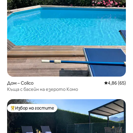
Дом – Colico
Средна оценк
4,86 (65)
Къща с басейн на езерото Комо
Избор на гостите
Най-популярен избор на гостите