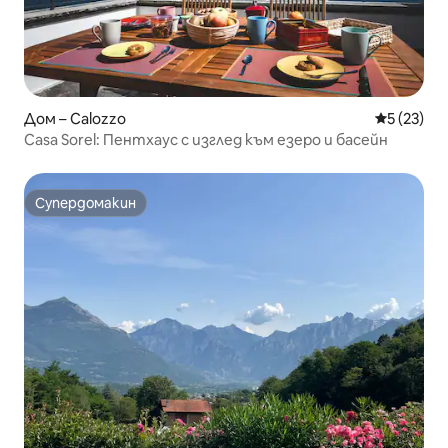
Дом – Calozzo
Средна оц
5 (23)
Casa Sorel: Пентхаус с изглед към езеро и басейн
Супердомакин
Супердомакин