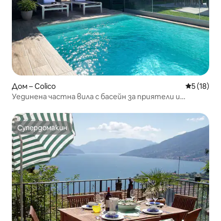
Дом – Colico
Средна оц
5 (18)
Уединена частна вила с басейн за приятели и
семейства
Супердомакин
Супердомакин