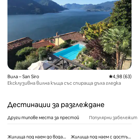
Вила – San Siro
Средна оценк
4,98 (63)
Ексклузивна вилна къща със спираща дъха гледка
Дестинации за разглеждане
Други типове места за престой
Популярни забележит
Жилища под наем до водата
Жилища под наем с достъп до езеро