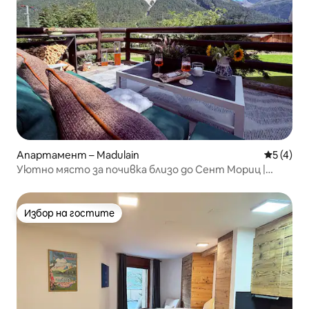
Апартамент – Madulain
Средна о
5 (4)
Уютно място за почивка близо до Сент Мориц |
Басейн, сауна и огън
Избор на гостите
Избор на гостите