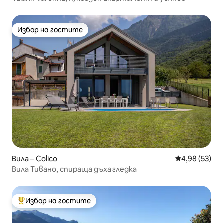
Избор на гостите
Избор на гостите
Вила – Colico
Средна оценк
4,98 (53)
Вила Тивано, спираща дъха гледка
Избор на гостите
Най-популярен избор на гостите