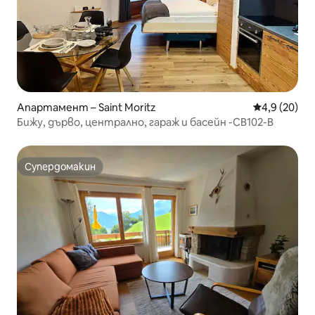
Апартамент – Saint Moritz
Средна оцен
4,9 (20)
Бижу, дърво, централно, гараж и басейн -CB102-B
Супердомакин
Супердомакин