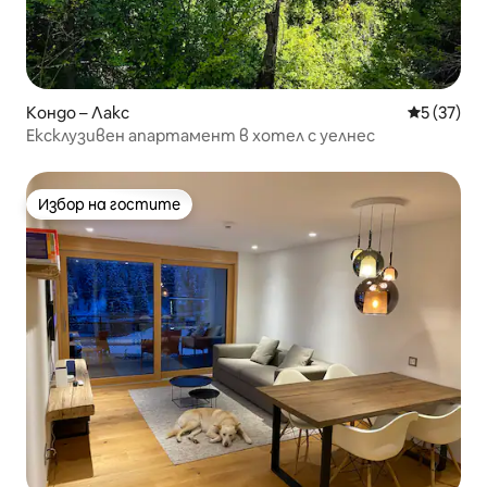
Кондо – Лакс
Средна оц
5 (37)
Ексклузивен апартамент в хотел с уелнес
Избор на гостите
Избор на гостите