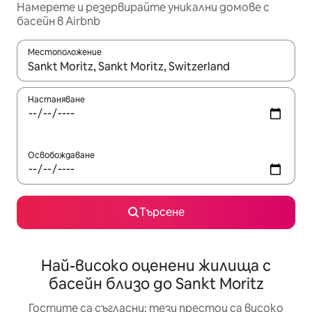
Намерете и резервирайте уникални домове с
басейн в Airbnb
Местоположение
Когато резултатите се покажат, използвайте клавишите 
Настаняване
Освобождаване
Търсене
Най-високо оценени жилища с
басейн близо до Sankt Moritz
Гостите са съгласни: тези престои са високо