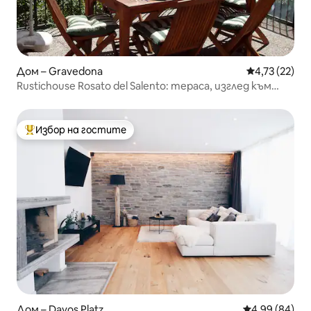
Дом – Gravedona
Средна оценк
4,73 (22)
Rustichouse Rosato del Salento: тераса, изглед към
езерото
Избор на гостите
Най-популярен избор на гостите
Дом – Davos Platz
Средна оценк
4,99 (84)