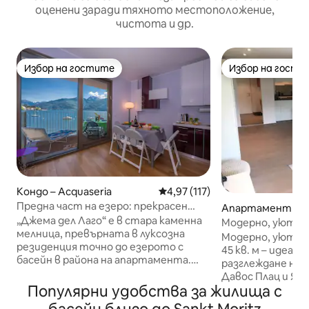
оценени заради тяхното местоположение,
чистота и др.
Избор на гостите
Избор на гости
Избор на гостите
Избор на гости
Кондо – Acquaseria
Средна оценка: 4,97 от 5, 11
4,97 (117)
Предна част на езеро: прекрасен
Апартамент – Da
апартамент с 1 спалня и басейн в
„Джема дел Лаго“ е в стара каменна
Модерно, уютно 
жилищен блок
мелница, превърната в луксозна
центъра на град
Модерно, уютно 
резиденция точно до езерото с
45 кв. м – идеалн
басейн в района на апартамента.
разглеждане на 
Нашият очарователен апартамент
Давос Плац и Яко
с 1 спалня има каменни стени и
Популярни удобства за жилища с
10 минути пеша. Напълн
дървени подове със спираща дъха
оборудвана кухня