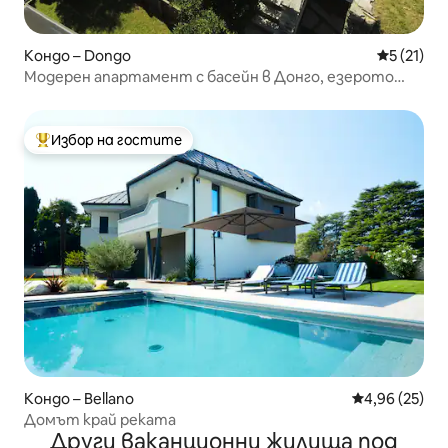
Кондо – Dongo
Средна оц
5 (21)
Модерен апартамент с басейн в Донго, езерото
Комо
Избор на гостите
Най-популярен избор на гостите
Кондо – Bellano
Средна оценк
4,96 (25)
Домът край реката
Други ваканционни жилища под