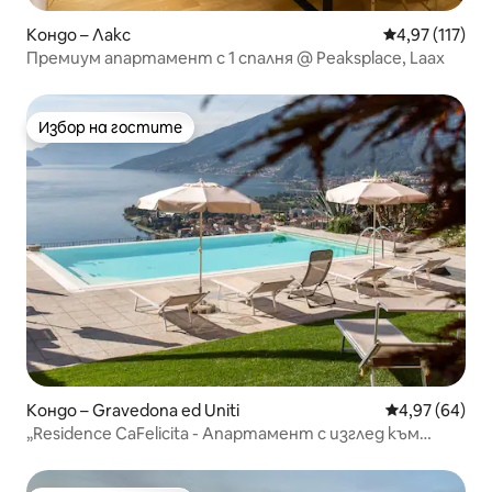
Кондо – Лакс
Средна оценка
4,97 (117)
Премиум апартамент с 1 спалня @ Peaksplace, Laax
Избор на гостите
Избор на гостите
Кондо – Gravedona ed Uniti
Средна оценк
4,97 (64)
„Residence CaFelicita - Апартамент с изглед към
езерото. Allegria“