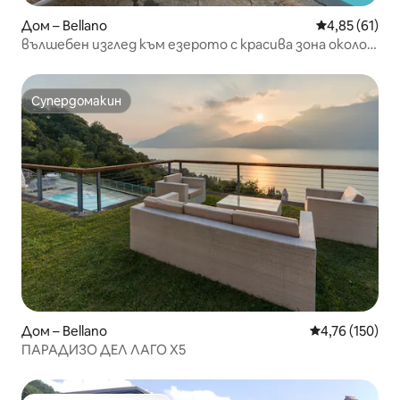
Дом – Bellano
Средна оценк
4,85 (61)
вълшебен изглед към езерото с красива зона около
басейна (camelia)
Супердомакин
Супердомакин
Дом – Bellano
Средна оценка
4,76 (150)
ПАРАДИЗО ДЕЛ ЛАГО X5