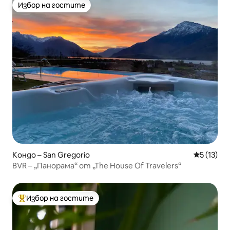
Избор на гостите
Избор на гостите
Кондо – San Gregorio
Средна оц
5 (13)
BVR – „Панорама“ от „The House Of Travelers“
Избор на гостите
Най-популярен избор на гостите