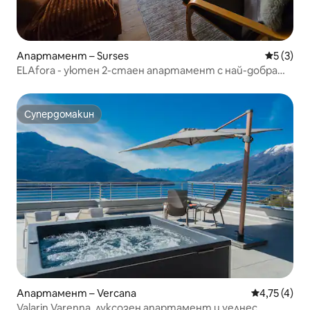
Апартамент – Surses
Средна о
5 (3)
ELAfora - уютен 2-стаен апартамент с най-добрата
гледка
Супердомакин
Супердомакин
Апартамент – Vercana
Средна оцен
4,75 (4)
Valarin Varenna, луксозен апартамент и уелнес