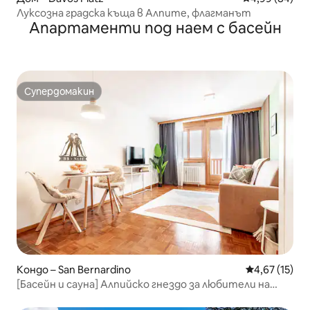
Луксозна градска къща в Алпите, флагманът
Апартаменти под наем с басейн
Супердомакин
Супердомакин
Кондо – San Bernardino
Средна оценк
4,67 (15)
[Басейн и сауна] Алпийско гнездо за любители на
туризма и природата!