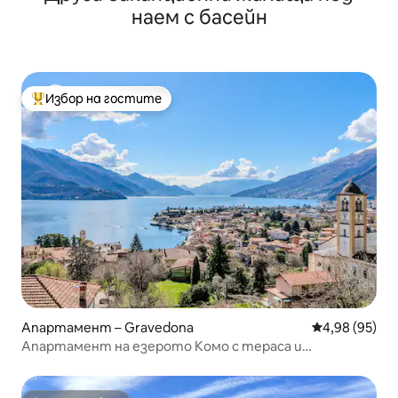
наем с басейн
Избор на гостите
Най-популярен избор на гостите
Апартамент – Gravedona
Средна оценк
4,98 (95)
Апартамент на езерото Комо с тераса и
невероятен изглед към езерото