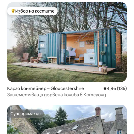
Избор на гостите
Най-популярен избор на гостите
Карго контейнер – Gloucestershire
Средна оценка
4,96 (136)
Зашеметяваща дървена колиба в Котсуолд
Супердомакин
Супердомакин