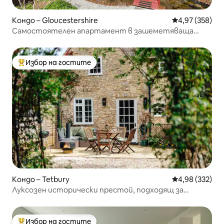
Кондо – Gloucestershire
Средна оценка
4,97 (358)
Самостоятелен апартамент в зашеметяваща
историческа къща
Избор на гостите
Най-популярен избор на гостите
Кондо – Tetbury
Средна оценка
4,98 (332)
Луксозен исторически престой, подходящ за
кучета, паркинг и градина
Избор на гостите