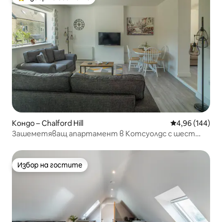
Най-популярен избор на гостите
Кондо – Chalford Hill
Средна оценка
4,96 (144)
Зашеметяващ апартамент в Котсуолдс с шест
спални
Избор на гостите
Избор на гостите