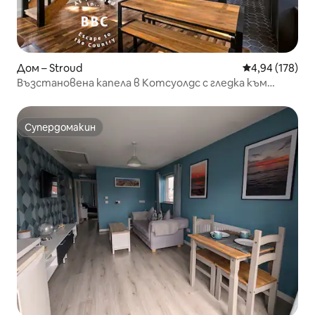
Дом – Stroud
Средна оценка
4,94 (178)
Възстановена капела в Котсуолдс с гледка към
долината, която спира дъха
Супердомакин
Супердомакин