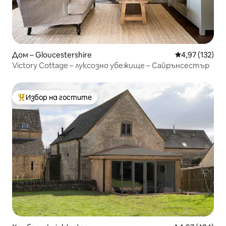
Дом – Gloucestershire
Средна оценка
4,97 (132)
Victory Cottage – луксозно убежище – Сайрънсестър
Избор на гостите
Най-популярен избор на гостите