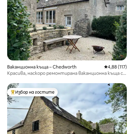
Ваканционна къща – Chedworth
Средна оценка
4,88 (117)
Красива, наскоро ремонтирана ваканционна къща с
две спални
Избор на гостите
Най-популярен избор на гостите