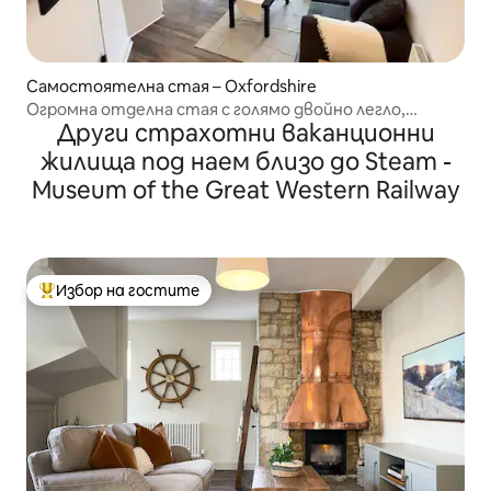
Самостоятелна стая – Oxfordshire
Огромна отделна стая с голямо двойно легло,
Други страхотни ваканционни
модерна скрита перла
жилища под наем близо до Steam -
Museum of the Great Western Railway
Избор на гостите
Най-популярен избор на гостите