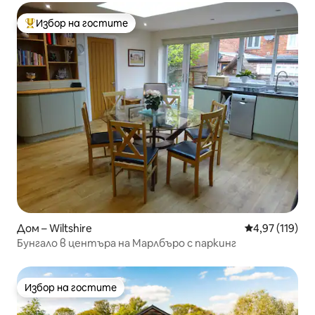
Избор на гостите
Най-популярен избор на гостите
Дом – Wiltshire
Средна оценка
4,97 (119)
Бунгало в центъра на Марлбъро с паркинг
Избор на гостите
Избор на гостите