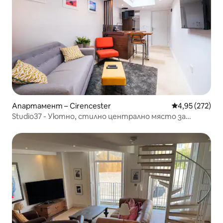
Апартамент – Cirencester
Средна оценка
4,95 (272)
Studio37 - Уютно, стилно централно място за
отдих