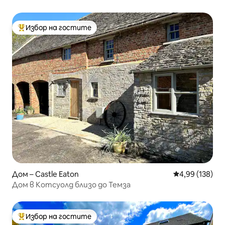
Избор на гостите
Най-популярен избор на гостите
Дом – Castle Eaton
Средна оценка
4,99 (138)
Дом в Котсуолд близо до Темза
Избор на гостите
Най-популярен избор на гостите