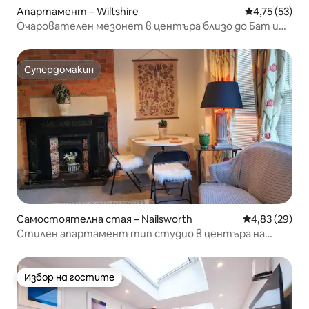
Апартамент – Wiltshire
Средна оценк
4,75 (53)
Очарователен мезонет в центъра близо до Бат и
Котсуолдс
Супердомакин
Супердомакин
Самостоятелна стая – Nailsworth
Средна оценк
4,83 (29)
Стилен апартамент тип студио в центъра на
града
Избор на гостите
Избор на гостите