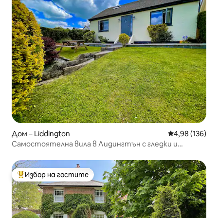
Дом – Liddington
Средна оценка
4,98 (136)
Самостоятелна вила в Лидингтън с гледки и
разходки
Избор на гостите
Най-популярен избор на гостите