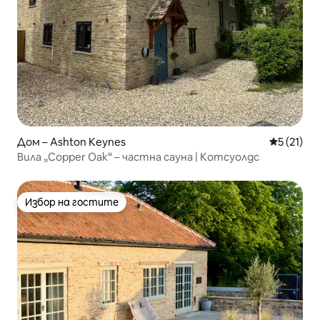
Дом – Ashton Keynes
Средна оц
5 (21)
Вила „Copper Oak“ – частна сауна | Котсуолдс
Избор на гостите
Избор на гостите