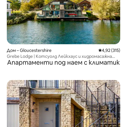
Дом – Gloucestershire
Средна оценка
4,92 (315)
Grebe Lodge | Котсуолд Лейкхаус и хидромасажна
Апартаменти под наем с климатик
вана, каяци