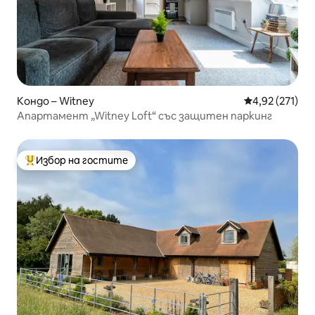
Кондо – Witney
Средна оценка
4,92 (271)
Апартамент „Witney Loft“ със защитен паркинг
Избор на гостите
Най-популярен избор на гостите