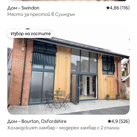
Дом – Swindon
Средна оценка
4,86 (116)
Място за престой в Суиндън
Избор на гостите
Избор на гостите
Дом – Bourton, Oxfordshire
Средна оценк
4,9 (526)
Холандският хамбар – модерен хамбар с 2 спални