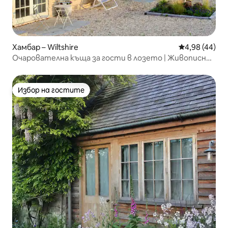
Хамбар – Wiltshire
Средна оценк
4,98 (44)
Очарователна къща за гости в лозето | Живописни
гледки и вино
Избор на гостите
Избор на гостите