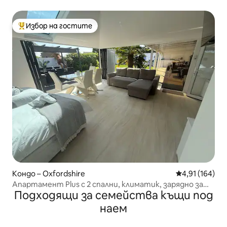
Избор на гостите
Най-популярен избор на гостите
Кондо – Oxfordshire
Средна оценка
4,91 (164)
Апартамент Plus с 2 спални, климатик, зарядно за
Подходящи за семейства къщи под
електромобил, сейф и паркинг
наем