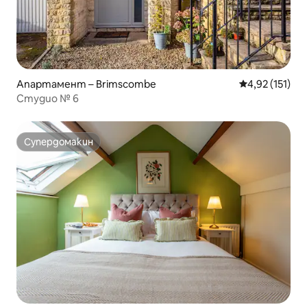
Апартамент – Brimscombe
Средна оценка
4,92 (151)
Студио № 6
Супердомакин
Супердомакин