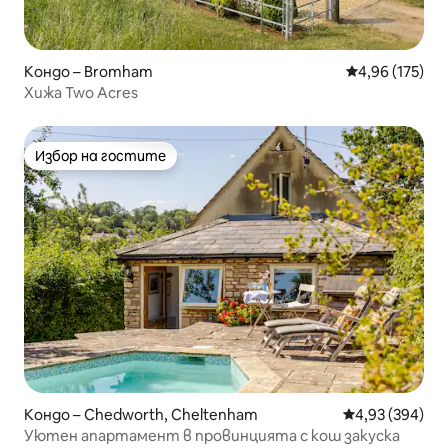
Кондо – Bromham
Средна оценка
4,96 (175)
Хижа Two Acres
Избор на гостите
Избор на гостите
Кондо – Chedworth, Cheltenham
Средна оценка
4,93 (394)
Уютен апартамент в провинцията с кош закуска