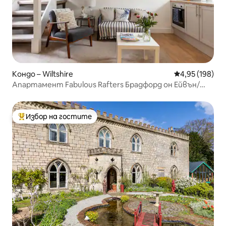
Кондо – Wiltshire
Средна оценка
4,95 (198)
Апартамент Fabulous Rafters Брадфорд он Ейвън/
Бат
Избор на гостите
Най-популярен избор на гостите