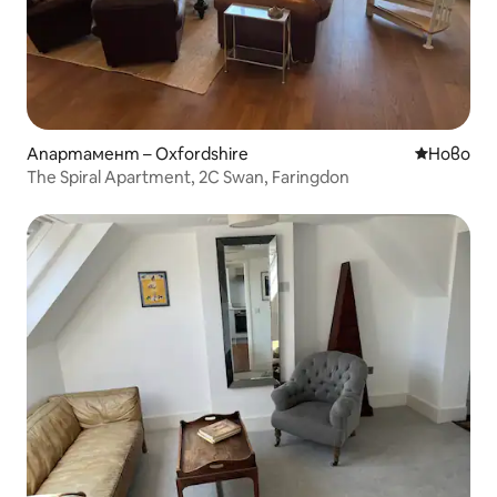
Апартамент – Oxfordshire
Ново мяс
Ново
The Spiral Apartment, 2C Swan, Faringdon