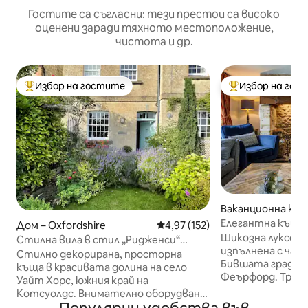
Гостите са съгласни: тези престои са високо
оценени заради тяхното местоположение,
чистота и др.
Избор на гостите
Избор на гос
Най-популярен избор на гостите
Най-популярен 
Ваканционна къщ
estershire
Елегантна къща 
Дом – Oxfordshire
Средна оценка: 4,97 от 5, 15
4,97 (152)
в центъра на К
Шикозна луксозн
Стилна вила в стил „Ридженси“
изпълнена с чар 
близо до Котсуолдс и Риджуей
Стилно декорирана, просторна
Бившата градска
къща в красивата долина на село
Феърфорд. Три бутикови луксозни
Уайт Хорс, южния край на
спални, едната
Котсуолдс. Внимателно оборудвано
санитарен възел. Голяма напъ
и уютно. Заобиколен от