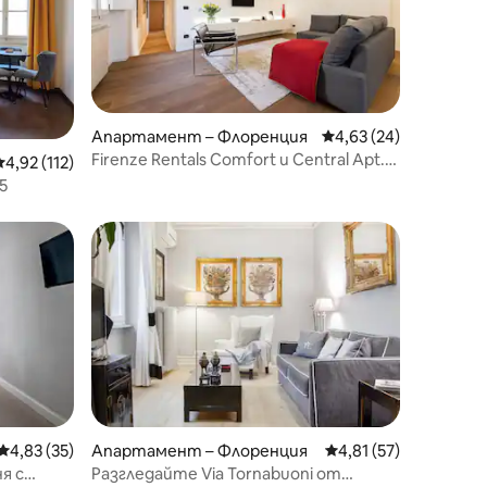
Апартамент – Флоренция
Средна оценка: 4,63
4,63 (24)
Firenze Rentals Comfort и Central Apt.
Средна оценка: 4,92 от 5, 112 отзива
4,92 (112)
Panicale
5
Средна оценка: 4,83 от 5, 35 отзива
4,83 (35)
Апартамент – Флоренция
Средна оценка: 4,81
4,81 (57)
я с
Разгледайте Via Tornabuoni от