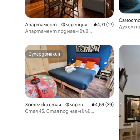
Самосто
Апартамент – Флоренция
Средна оценка: 4,71
4,71 (17)
оренция
Духът на Флор
Апартамент под наем във
за трима
Флоренция, Signoria
Супердомакин
Супердомакин
Хотелска стая – Флоренци
Средна оценка: 4,59 
4,59 (39)
я
Стая 45. Стая под наем във
Флоренция. Стая 1