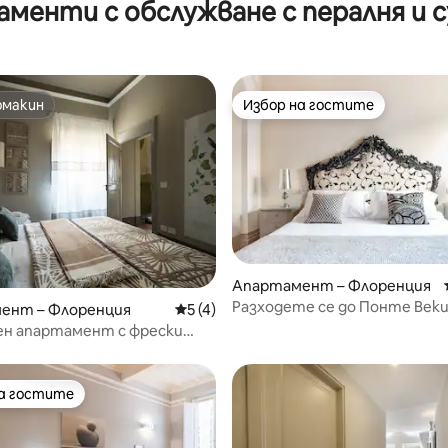
менти с обслужване с пералня и 
 частен балкон
разтегателен диван
омакин
Избор на гостите
омакин
Избор на гостите
Апартамент – Флоренция
от 5, 66 отзива
Разходете се до Понте Век
ент – Флоренция
Средна оценка: 5 от 5, 4 отзива
5 (4)
модерен, пъстър апартаме
ен апартамент с фрески
 Понте Векио
на гостите
на гостите