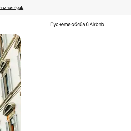
налния език
Пуснете обява в Airbnb