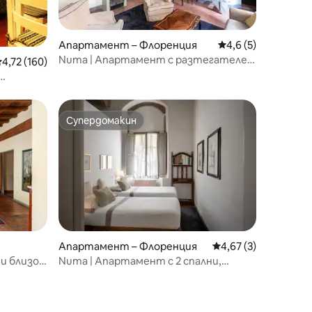
Апартамент – Флоренция
Средна оценка: 4,
4,6 (5)
Numa | Апартамент с разтегателен
редна оценка: 4,72 от 5, 160 отзива
4,72 (160)
диван и 2 единични легла
Супердомакин
Супердомакин
Апартамент – Флоренция
Средна оценка: 4,6
4,67 (3)
и близо
Numa | Апартамент с 2 спални,
тераса и разтегателен диван