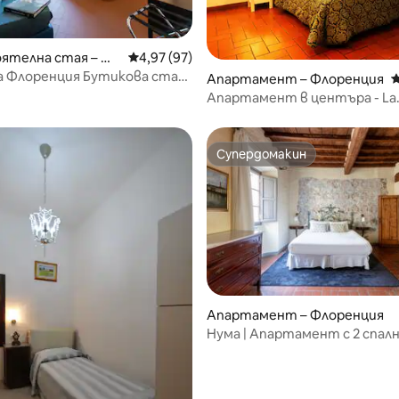
ятелна стая – Фл
Средна оценка: 4,97 от 5, 97 отзива
4,97 (97)
 от 5, 17 отзива
енция Бутикова стая
Апартамент – Флоренция
С
 с изглед
Апартамент в центъра - La
Contessina
Супердомакин
Супердомакин
от 5, 39 отзива
Апартамент – Флоренция
Нума | Апартамент с 2 спалн
до Понте Векио