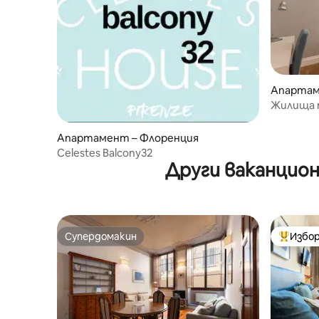
Апартам
Жилища п
луксозен
Апартамент – Флоренция
Celestes Balcony32
Други ваканцио
Супердомакин
Избор
Супердомакин
Най-поп