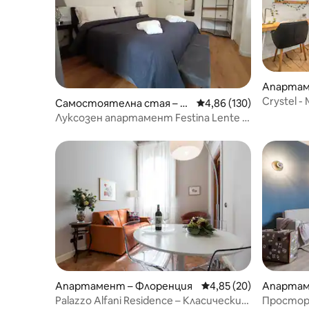
Апартам
Crystel 
Самостоятелна стая – Ф
Средна оценка: 4,86 о
4,86 (130)
апартам
лоренция
Луксозен апартамент Festina Lente 1
местопо
в крепостта Фортеца да Басо
Апартамент – Флоренция
Средна оценка: 4,85 
4,85 (20)
Апартам
Palazzo Alfani Residence – Класически
Просторе