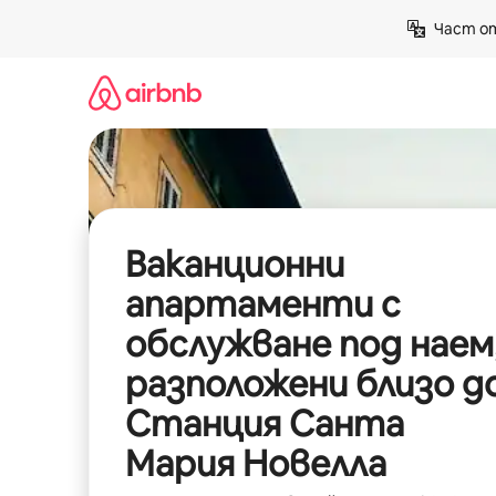
Пропускане
Част от
към
съдържанието
Ваканционни
апартаменти с
обслужване под наем
разположени близо д
Станция Санта
Мария Новелла