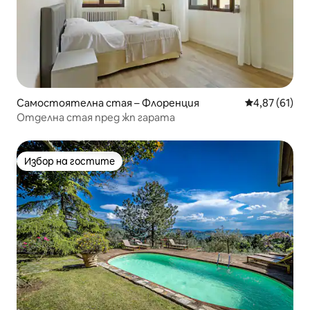
Самостоятелна стая – Флоренция
Средна оценк
4,87 (61)
Отделна стая пред жп гарата
Избор на гостите
Избор на гостите