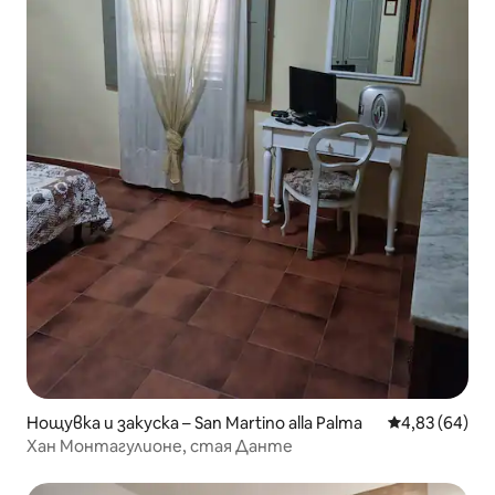
Нощувка и закуска – San Martino alla Palma
Средна оценк
4,83 (64)
Хан Монтагулионе, стая Данте