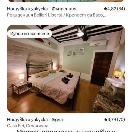
Нощувка и закуска – Флоренция
Средна оценк
4,82 (34)
Резиденция Bellieri Libertà / Крепост да Басо,...
Избор на гостите
Избор на гостите
Нощувка и закуска – Signa
Средна оценк
4,79 (70)
Casa Fei, Стая луна