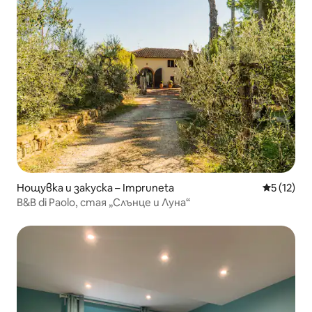
Нощувка и закуска – Impruneta
Средна оц
5 (12)
B&B di Paolo, стая „Слънце и Луна“