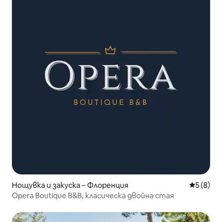
Нощувка и закуска – Флоренция
Средна о
5 (8)
Opera Boutique B&B, класическа двойна стая