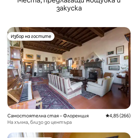
Места, предлагащи нощувка и
закуска
Избор на гостите
Избор на гостите
Самостоятелна стая – Флоренция
Средна оценка
4,85 (266)
На хълма, близо до центъра