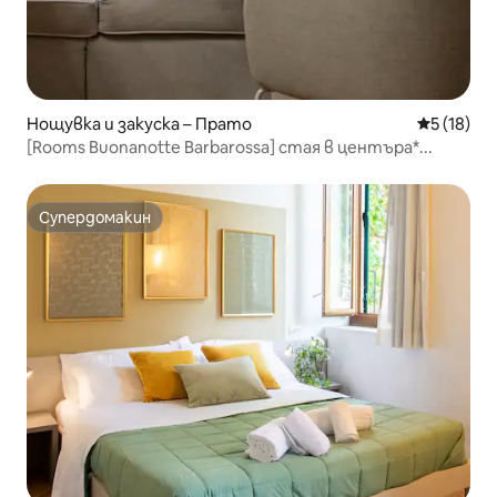
Нощувка и закуска – Прато
Средна оц
5 (18)
[Rooms Buonanotte Barbarossa] стая в центъра*...
Супердомакин
Супердомакин