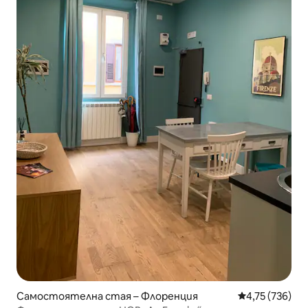
Самостоятелна стая – Флоренция
Средна оценка
4,75 (736)