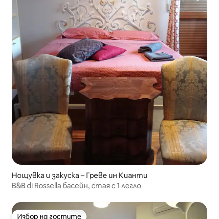
Нощувка и закуска – Греве ин Кианти
B&B di Rossella басейн, стая с 1 легло
Избор на гостите