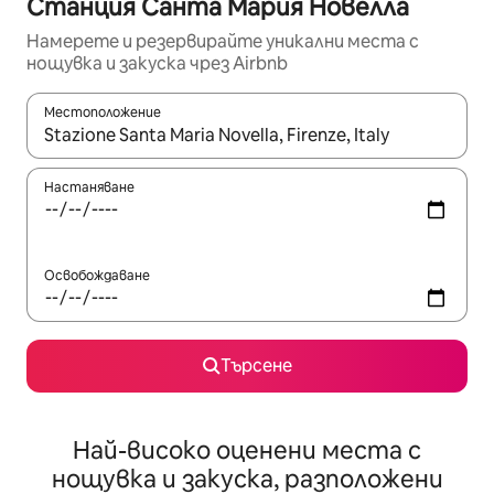
Станция Санта Мария Новелла
Намерете и резервирайте уникални места с
нощувка и закуска чрез Airbnb
Местоположение
Когато резултатите се покажат, използвайте клавишите 
Настаняване
Освобождаване
Търсене
Най-високо оценени места с
нощувка и закуска, разположени