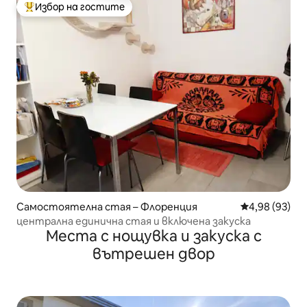
Избор на гостите
Най-популярен избор на гостите
Самостоятелна стая – Флоренция
Средна оценк
4,98 (93)
централна единична стая и включена закуска
Места с нощувка и закуска с
вътрешен двор