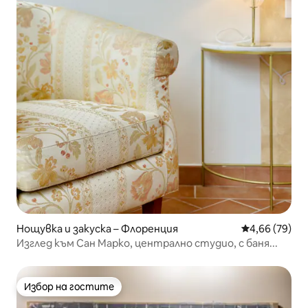
Нощувка и закуска – Флоренция
Средна оценк
4,66 (79)
Изглед към Сан Марко, централно студио, с баня...
Избор на гостите
Избор на гостите