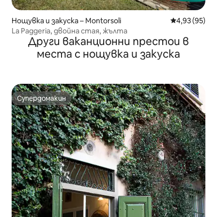
Нощувка и закуска – Montorsoli
Средна оценк
4,93 (95)
La Paggeria, двойна стая, жълта
Други ваканционни престои в
места с нощувка и закуска
Супердомакин
Супердомакин