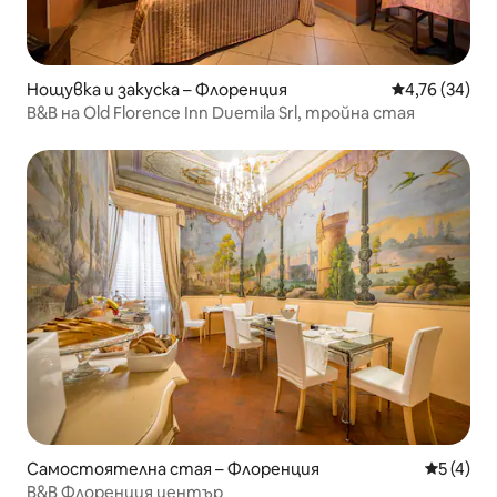
Нощувка и закуска – Флоренция
Средна оценк
4,76 (34)
B&B на Old Florence Inn Duemila Srl, тройна стая
Самостоятелна стая – Флоренция
Средна о
5 (4)
B&B Флоренция център