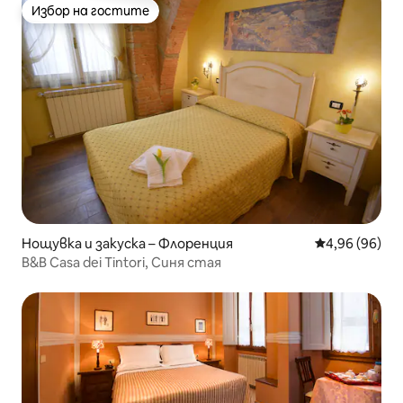
Избор на гостите
Избор на гостите
Нощувка и закуска – Флоренция
Средна оценк
4,96 (96)
B&B Casa dei Tintori, Синя стая