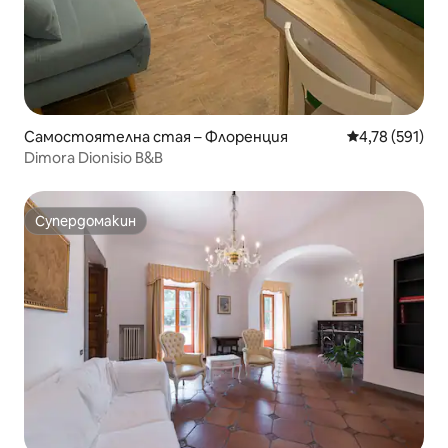
Самостоятелна стая – Флоренция
Средна оценка
4,78 (591)
Dimora Dionisio B&B
Супердомакин
Супердомакин