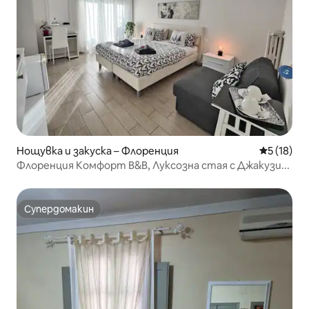
Нощувка и закуска – Флоренция
Средна оц
5 (18)
Флоренция Комфорт B&B, Луксозна стая с Джакузи...
Супердомакин
Супердомакин