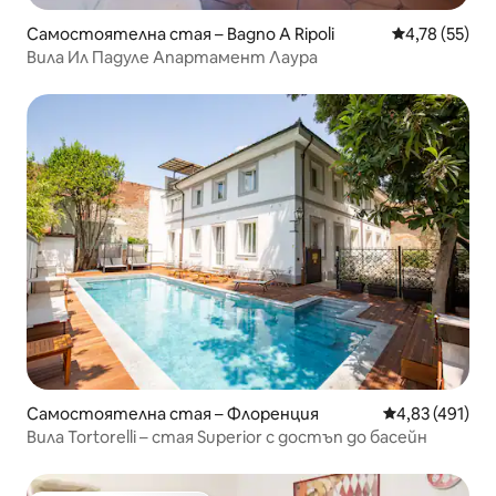
Самостоятелна стая – Bagno A Ripoli
Средна оценк
4,78 (55)
Вила Ил Падуле Апартамент Лаура
Самостоятелна стая – Флоренция
Средна оценка
4,83 (491)
Вила Tortorelli – стая Superior с достъп до басейн