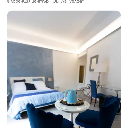
Флоренция център НОВ „Ла Гуелфа“