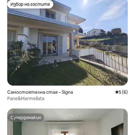
Избор на гостите
Избор на гостите
Самостоятелна стая – Signa
Средна о
5 (6)
Pane&Marmellata
Супердомакин
Супердомакин