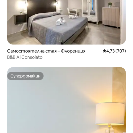
Самостоятелна стая – Флоренция
Средна оценка
4,73 (707)
B&B Al Consolato
Супердомакин
Супердомакин