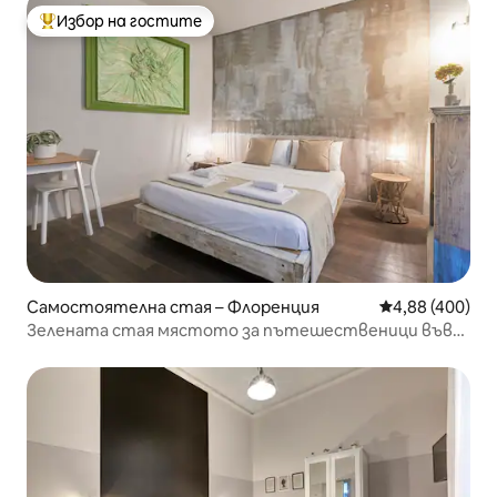
Избор на гостите
Най-популярен избор на гостите
Самостоятелна стая – Флоренция
Средна оценка
4,88 (400)
Зелената стая мястото за пътешественици във
Флоренция