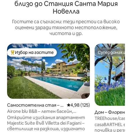
близо до Станция Санта Мария
Новелла
Гостите са съгласни: тези престои са високо
оценени заради тяхното местоположение,
чистота и др.
Избор на гостите
Супердомакин
Най-популярен избор на гостите
Супердомакин
Самостоятелна стая – B
Средна оценка: 4,98 от 5, 125
4,98 (125)
agno A Ripoli
Airone blu B&B – летен басейн,
Дом – Флоренци
джакузи във Флоренция
Открийте изискания апартамент
TREEhouse/casaB
Majestic Suite във Villetta dei Fagiani –
casaBARTHEL е и
светилище на разкоша, издигнато
почивка и резиде