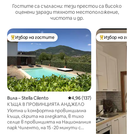
Гостите са съгласни: тези престои са високо
оценени заради тяхното местоположение,
чистота и др.
Избор на гостите
Избор на гос
Най-популярен избор на гостите
Най-популярен 
Вила – Stella Cilento
Средна оценка: 4,96 от 5, 137
4,96 (137)
КЪЩА В ПРОВИНЦИЯТА АНДЖЕЛО
Уютна и комфортна провинциална
къща, скрита на гледката, в тихо
селце в провинцията на Националния
парк Чиленто, на 15 -20 минути с
кола от красивите плажове на