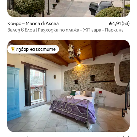
Кондо – Marina di Ascea
Средна оценк
4,91 (53)
Залез в Елеа | Разходка по плажа • ЖП гара • Паркинг
Избор на гостите
Най-популярен избор на гостите