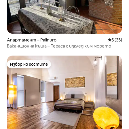
Апартамент – Palinuro
Средна оц
5 (35)
Ваканционна къща – Тераса с изглед към морето
Избор на гостите
Избор на гостите