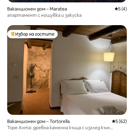
Ваканционен дом – Maratea
Средна о
5 (4)
апартамент с нощувка и закуска
Избор на гостите
Най-популярен избор на гостите
Ваканционен дом – Tortorella
Средна оц
5 (62)
Торе Алта: древна каменна къща с изглед към
морето