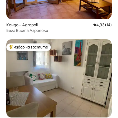
Кондо – Agropoli
Средна оценк
4,93 (14)
Бела Виста Агрополи
Избор на гостите
Най-популярен избор на гостите