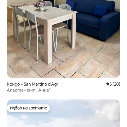
Кондо – San Martino d'Agri
Средна оц
5 (20)
Апартамент „Анна“
Избор на гостите
Избор на гостите