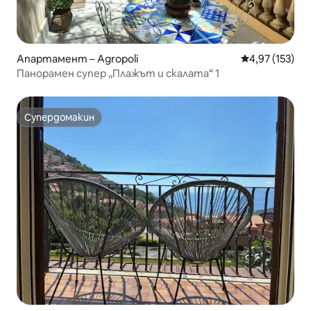
Апартамент – Agropoli
Средна оценка
4,97 (153)
Панорамен супер „Плажът и скалата“ 1
Супердомакин
Супердомакин