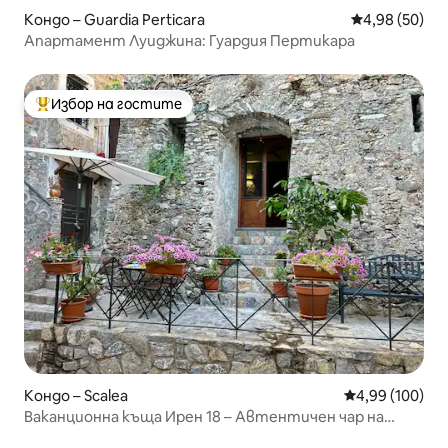
Кондо – Guardia Perticara
Средна оценк
4,98 (50)
Апартамент Луиджина: Гуардия Пертикара
Избор на гостите
Най-популярен избор на гостите
Кондо – Scalea
Средна оценка
4,99 (100)
Ваканционна къща Ирен 18 – Автентичен чар на
Скалеа