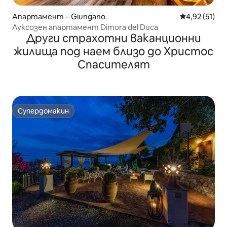
Апартамент – Giungano
Средна оценк
4,92 (51)
Луксозен апартамент Dimora del Duca
Други страхотни ваканционни
жилища под наем близо до Христос
Спасителят
Супердомакин
Супердомакин