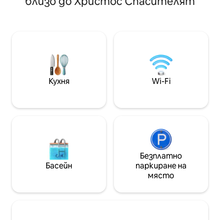
близо до Христос Спасителят
достъп до ожив
старинните каф
историческите
на Маратеа, ка
осигурява споко
Насладете се на
добре оборудва
модерни удобств
двойки или сам
Кухня
Wi-Fi
пътешествениц
спокойна база, з
красотата на М
Безплатно
Басейн
паркиране на
място