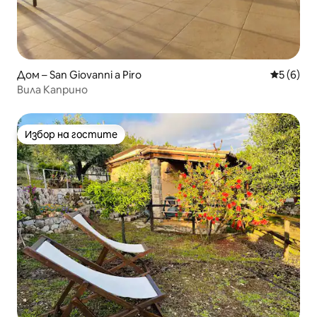
Дом – San Giovanni a Piro
Средна о
5 (6)
Вила Каприно
Избор на гостите
Избор на гостите