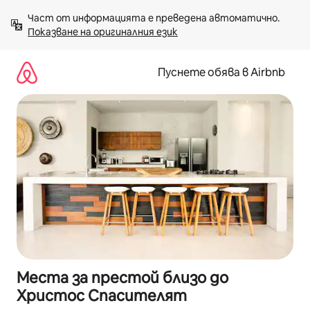
Пропускане
Част от информацията е преведена автоматично. 
към
Показване на оригиналния език
съдържанието
Пуснете обява в Airbnb
Места за престой близо до
Христос Спасителят