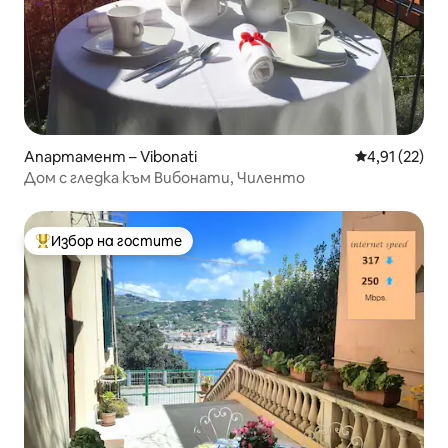
Апартамент – Vibonati
Средна оценк
4,91 (22)
Дом с гледка към Вибонати, Чиленто
Избор на гостите
Най-популярен избор на гостите