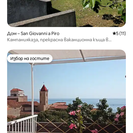
Дом – San Giovanni a Piro
Средна оц
5 (11)
Кампанияказа, прекрасна ваканционна къща в
Чиленто.
Избор на гостите
Избор на гостите