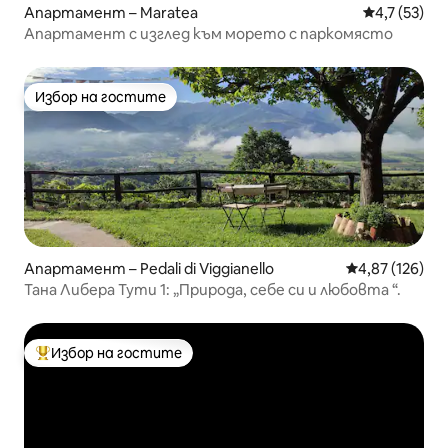
Апартамент – Maratea
Средна оцен
4,7 (53)
Апартамент с изглед към морето с паркомясто
Избор на гостите
Избор на гостите
Апартамент – Pedali di Viggianello
Средна оценка
4,87 (126)
Тана Либера Тути 1: „Природа, себе си и любовта “.
Избор на гостите
Най-популярен избор на гостите