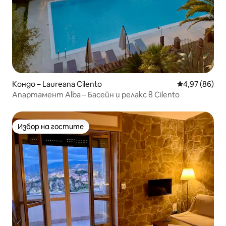
Кондо – Laureana Cilento
Средна оценк
4,97 (86)
Апартамент Alba – Басейн и релакс в Cilento
Избор на гостите
Избор на гостите