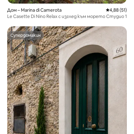
Дом – Marina di Camerota
Средна оценк
4,88 (51)
Le Casette Di Nino Relax с изглед към морето Студио 1
Супердомакин
Супердомакин