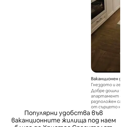
Тиренско море (синьо знаме). Оазис
на мира, пространството и
светлината, за приятни мигове в
градината или в открития басейн.
Тази двуетажна къща разполага с 2
двойни спални. Има много просторен
хол с диван и камина. Кухнята е
напълно оборудвана и комуникира с
градината и басейна през стъклени
капаци. Банята горе има душ. Отвън
има прекрасен вътрешен двор с
барбекю и изглед към хълмовете на
Кампания. Също така, маса и
столове за външна вечеря, шезлонги
Ваканционен дом
и шезлонги за почивка на слънце.
Гнездото и гер
Добре дошли в 
апартамент с ед
разположен само
от сърцето на 
Популярни удобства във
център на Мара
място за отдих,
ваканционните жилища под наем
и спокоен район,