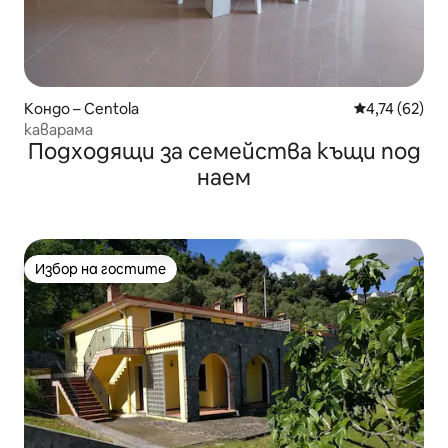
Кондо – Centola
Средна оценк
4,74 (62)
каварама
Подходящи за семейства къщи под
наем
Избор на гостите
Избор на гостите