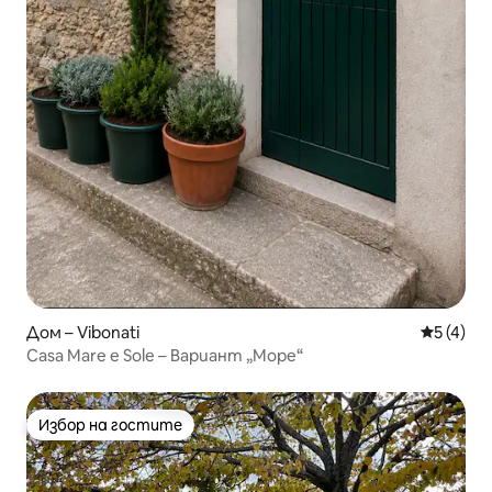
Дом – Vibonati
Средна о
5 (4)
Casa Mare e Sole – Вариант „Море“
Избор на гостите
Избор на гостите