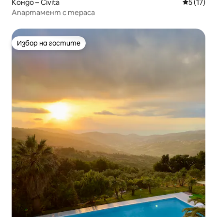
Кондо – Civita
Средна оц
5 (17)
Апартамент с тераса
Избор на гостите
Избор на гостите