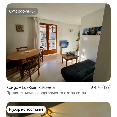
Супердомакин
Супердомакин
Кондо – Luz-Saint-Sauveur
Средна оценка
4,76 (122)
Приятен малък апартамент с три стаи
Избор на гостите
Избор на гостите