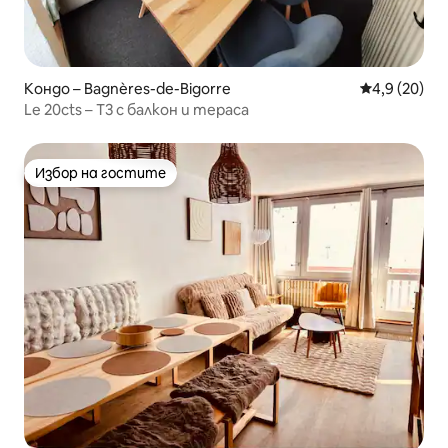
Кондо – Bagnères-de-Bigorre
Средна оцен
4,9 (20)
Le 20cts – T3 с балкон и тераса
Избор на гостите
Избор на гостите