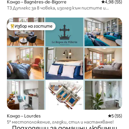
Кондо – Bagnères-de-Bigorre
Средна оценк
4,98 (55)
T3 Дуплекс за 8 човека, изглед към пистите и
басейна
Избор на гостите
Най-популярен избор на гостите
Кондо – Lourdes
Средна оц
5 (55)
5* местоположение, гледки, стил и настаняване!
Подходящи за домашни любимци