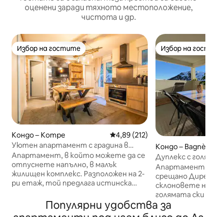
оценени заради тяхното местоположение,
чистота и др.
Избор на гостите
Избор на гости
Избор на гостите
Избор на гости
Кондо – Котре
Средна оценка: 4,89 от 5, 212
4,89 (212)
Уютен апартамент с градина в
Кондо – Bagnères
Котере
Апартамент, в който можете да се
e
Дуплекс с голяма панорамна тераса 
отпуснете напълно, в малък
басейн
Апартамент за д
жилищен комплекс. Разположен на 2-
срещано Директен достъп до
ри етаж, той предлага истинска
склоновете на Л
привилегия: директен достъп до
голямата ски зо
тераса и градина от 100 м², изцяло
Популярни удобства за
65 кв. м двуета
запазени за апартамента. Тихо
апартамент/18 к