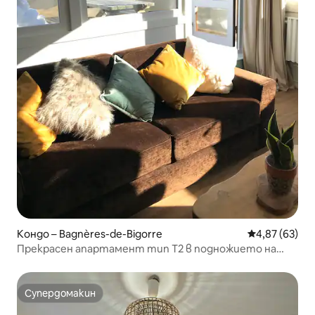
Кондо – Bagnères-de-Bigorre
Средна оценк
4,87 (63)
Прекрасен апартамент тип T2 в подножието на
пистите, тераса 50 м2
Супердомакин
Супердомакин