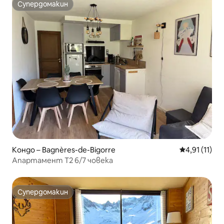
Супердомакин
Супердомакин
Кондо – Bagnères-de-Bigorre
Средна оцен
4,91 (11)
Апартамент T2 6/7 човека
Супердомакин
Супердомакин