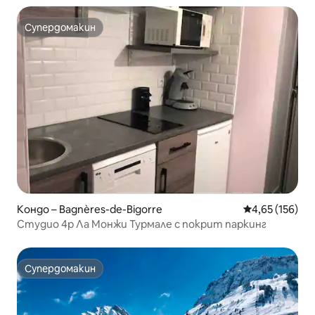
Супердомакин
Супердомакин
Кондо – Bagnères-de-Bigorre
Средна оценка
4,65 (156)
Студио 4p Ла Монжи Турмале с покрит паркинг
Супердомакин
Супердомакин