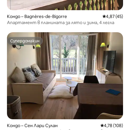
Кондо – Bagnères-de-Bigorre
Средна оценк
4,87 (45)
Апартамент в планината за лято и зима, 4 легла
Супердомакин
Супердомакин
Кондо – Сен Лари Сулан
Средна оценка
4,78 (108)