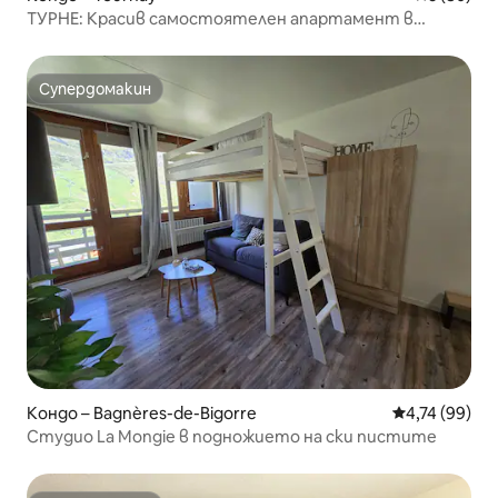
ТУРНЕ: Красив самостоятелен апартамент в
жилищен комплекс
Супердомакин
Супердомакин
Кондо – Bagnères-de-Bigorre
Средна оценк
4,74 (99)
Студио La Mongie в подножието на ски пистите