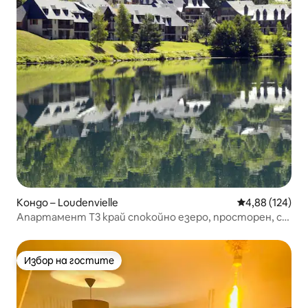
Кондо – Loudenvielle
Средна оценка
4,88 (124)
Апартамент T3 край спокойно езеро, просторен, с
красива гледка
Избор на гостите
Избор на гостите