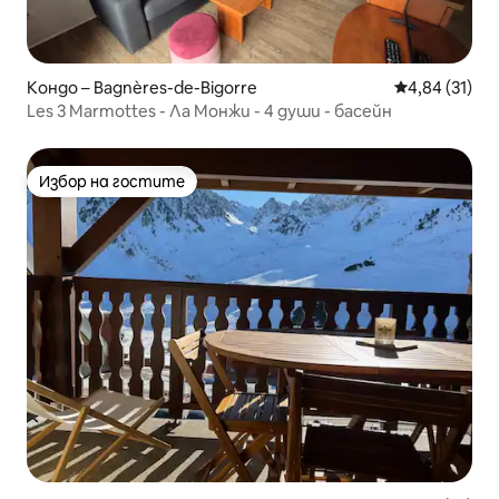
Кондо – Bagnères-de-Bigorre
Средна оценк
4,84 (31)
Les 3 Marmottes - Ла Монжи - 4 души - басейн
Избор на гостите
Избор на гостите