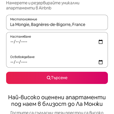
Намерете и резервирайте уникални
апартаменти в Airbnb
Местоположение
Когато резултатите се покажат, използвайте клавишите 
Настаняване
Освобождаване
Търсене
Най-високо оценени апартаменти
под наем в близост до Ла Монжи
Гостите са съгласни: тези престои са високо