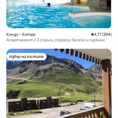
Кондо – Котре
Средна оценка
4,77 (294)
Апартамент с 2 спални, тераса, басейн и паркинг
Избор на гостите
Избор на гостите