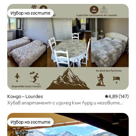
Избор на гостите
Избор на гостите
Кондо – Lourdes
Средна оценка
4,89 (147)
Хубав апартамент с изглед към Лурд и неговите
планини
Избор на гостите
Избор на гостите