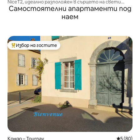
NiceT2, идеално разположен в сърцето на свети
Самостоятелни апартаменти под
Лари
наем
Избор на гостите
Най-популярен избор на гостите
Кондо – Tournay
Средна оц
5 (80)