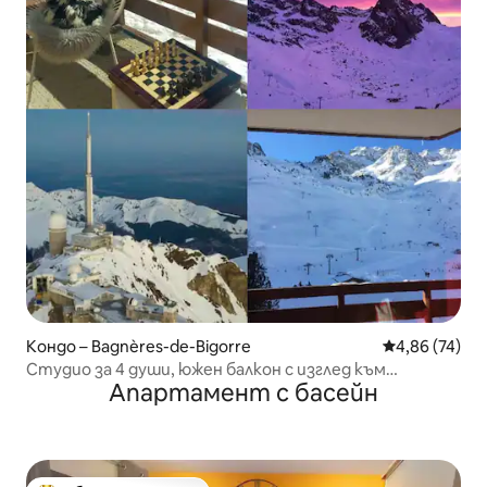
Кондо – Bagnères-de-Bigorre
Средна оценк
4,86 (74)
Студио за 4 души, южен балкон с изглед към
Апартамент с басейн
пистите + паркинг, Wi-Fi