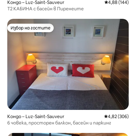
Кондо – Luz-Saint-Sauveur
Средна оценка
4,88 (144)
T2 КАБИНА с басейн в Пиренеите
Избор на гостите
Избор на гостите
Кондо – Luz-Saint-Sauveur
Средна оценка
4,82 (306)
6 човека, просторен балкон, басейн и паркинг