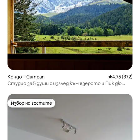
Кондо – Campan
Средна оценка
4,75 (372)
Студио за 5 души с изглед към езерото и Пик дю
Миди
Избор на гостите
Избор на гостите