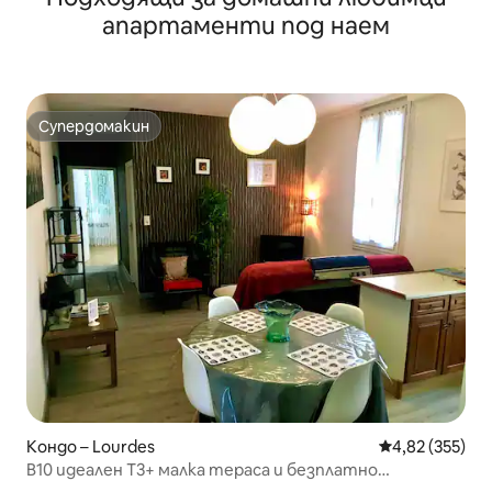
апартаменти под наем
Супердомакин
Супердомакин
Кондо – Lourdes
Средна оценка
4,82 (355)
B10 идеален T3+ малка тераса и безплатно
паркиране