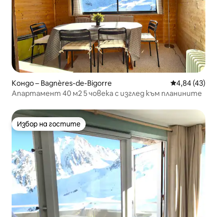
Кондо – Bagnères-de-Bigorre
Средна оценк
4,84 (43)
Апартамент 40 м2 5 човека с изглед към планините
Избор на гостите
Избор на гостите