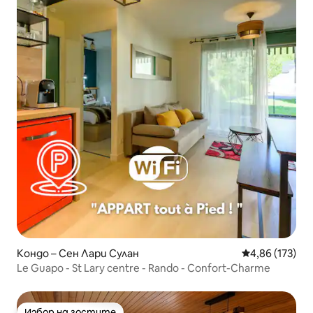
Кондо – Сен Лари Сулан
Средна оценка
4,86 (173)
Le Guapo - St Lary centre - Rando - Confort-Charme
Избор на гостите