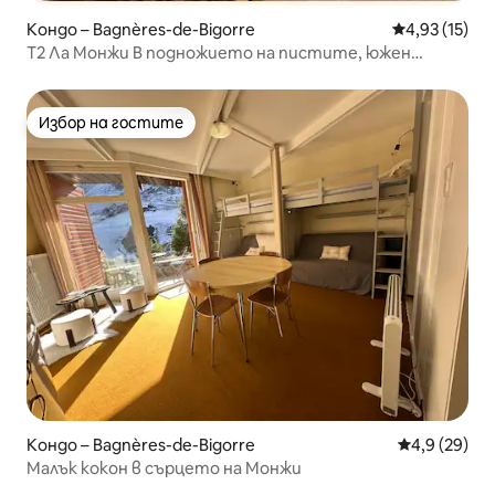
Кондо – Bagnères-de-Bigorre
Средна оценк
4,93 (15)
T2 Ла Монжи В подножието на пистите, южен
балкон - Wi-Fi
Избор на гостите
Избор на гостите
Кондо – Bagnères-de-Bigorre
Средна оцен
4,9 (29)
Малък кокон в сърцето на Монжи