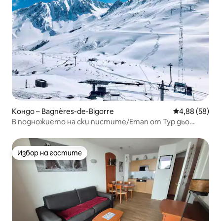
Кондо – Bagnères-de-Bigorre
Средна оценк
4,88 (58)
В подножието на ски пистите/Етап от Тур дьо
Франс
Избор на гостите
Избор на гостите