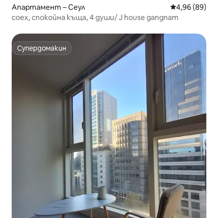
Апартамент – Сеул
Средна оценк
4,96 (89)
coex, спокойна къща, 4 души/ J house gangnam
Супердомакин
Супердомакин