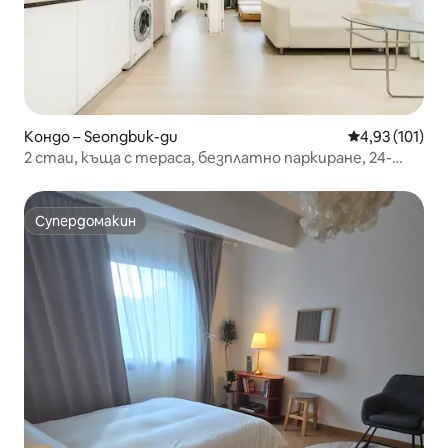
Кондо – Seongbuk-gu
Средна оценка
4,93 (101)
2 стаи, къща с тераса, безплатно паркиране, 24-
часово съхранение на багаж, максимум 5 души, 2
минути пеша до метрото, асансьор
Супердомакин
Супердомакин