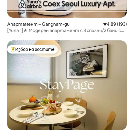
Апартамент – Gangnam-gu
Средна оценка
4,89 (193)
[Yuna 1]★ Модерен апартамент с 3 спални/2 бани с
изглед към COEX в Gangnam
Избор на гостите
Най-популярен избор на гостите