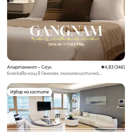
Апартамент – Сеул
Средна оценка
4,83 (346)
Бляскава нощ в Гангнам, минималистично
пространство в чисто бяло
Избор на гостите
Избор на гостите