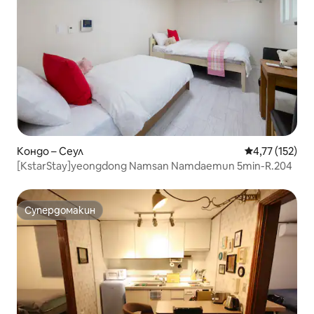
Кондо – Сеул
Средна оценка
4,77 (152)
[KstarStay]yeongdong Namsan Namdaemun 5min-R.204
Супердомакин
Супердомакин