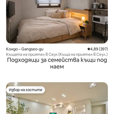
Кондо – Gangseo-gu
Средна оценка
4,89 (397)
Къщата на приятел в Сеул (Къща на приятел в Сеул.)
Подходящи за семейства къщи под
наем
Избор на гостите
Избор на гостите