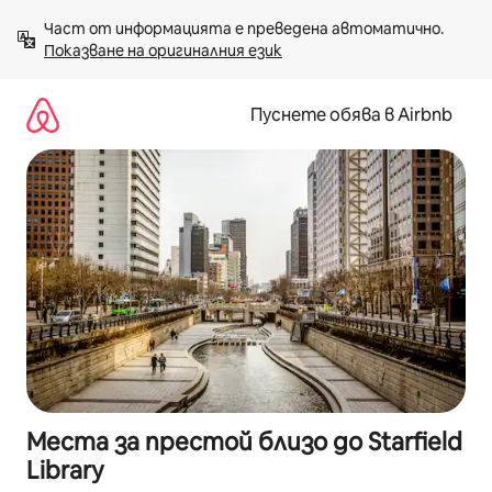
Пропускане
Част от информацията е преведена автоматично. 
към
Показване на оригиналния език
съдържанието
Пуснете обява в Airbnb
Места за престой близо до Starfield
Library