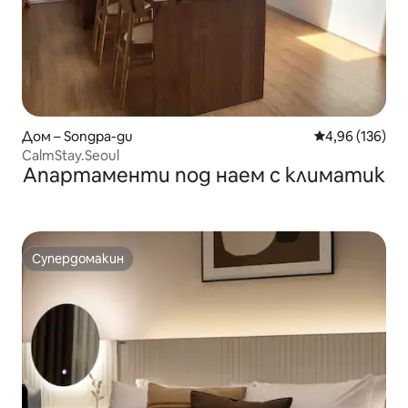
Дом – Songpa-gu
Средна оценка
4,96 (136)
CalmStay.Seoul
Апартаменти под наем с климатик
Супердомакин
Супердомакин