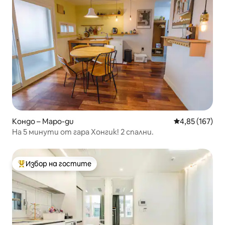
Кондо – Mapo-gu
Средна оценка
4,85 (167)
На 5 минути от гара Хонгик! 2 спални.
Избор на гостите
Най-популярен избор на гостите