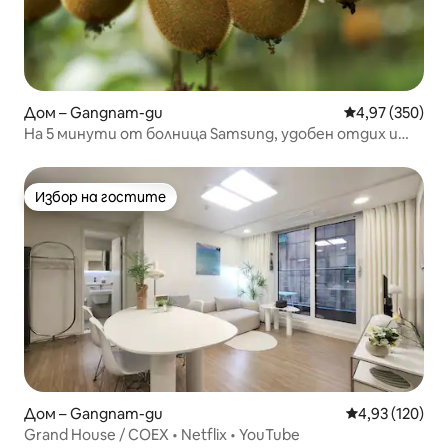
Дом – Gangnam-gu
Средна оценка
4,97 (350)
На 5 минути от болница Samsung, удобен отдих и
аромат на чай, престой в DaSsom's House
Избор на гостите
Избор на гостите
Дом – Gangnam-gu
Средна оценка
4,93 (120)
Grand House / COEX • Netflix • YouTube