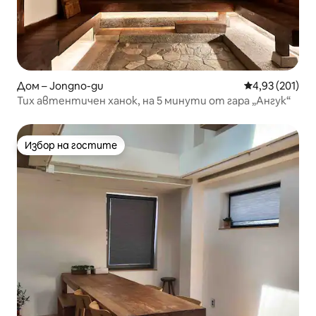
Дом – Jongno-gu
Средна оценка
4,93 (201)
Тих автентичен ханок, на 5 минути от гара „Ангук“
Избор на гостите
Избор на гостите