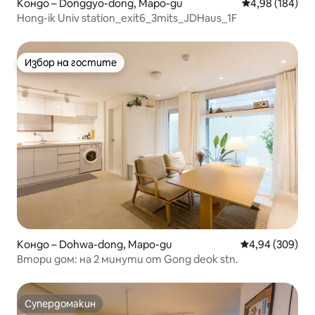
Кондо – Donggyo-dong, Mapo-gu
Средна оценка
4,98 (184)
Hong-ik Univ station_exit6_3mits_JDHaus_1F
Избор на гостите
Избор на гостите
Кондо – Dohwa-dong, Mapo-gu
Средна оценка
4,94 (309)
Втори дом: на 2 минути от Gong deok stn.
Супердомакин
Супердомакин