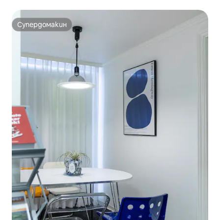
Супердомакин
Супердомакин