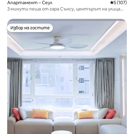
Апартамент – Сеул
Средна оце
5 (107)
3 минути пеша от гара Сънсу, центърът на улица
Йонмуджан, улица с кафенета в квартал Сънсу,
минималистично настроение с топла емоция
Избор на гостите
Избор на гостите