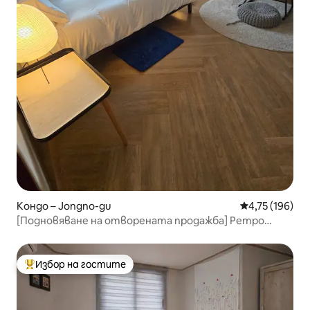
Кондо – Jongno-gu
Средна оценка
4,75 (196)
[Подновяване на отворената продажба] Ретро
убежище в 서촌
Избор на гостите
Най-популярен избор на гостите