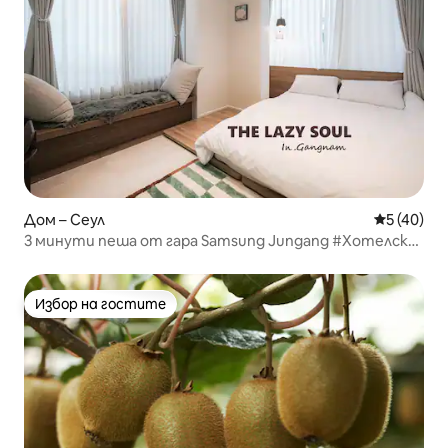
Дом – Сеул
Средна оц
5 (40)
3 минути пеша от гара Samsung Jungang #Хотелско
усещане#Асансьор на 3-тия етаж#COEX#Гара
Gangnam#Кула Lotte#Гара Apgujeong Rodeo#Център
на Сеул
Избор на гостите
Избор на гостите