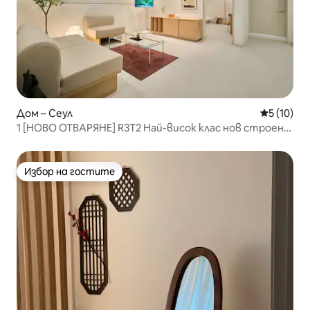
Дом – Сеул
Средна оц
5 (10)
1 [НОВО ОТВАРЯНЕ] R3T2 Най-висок клас нов строен/
Коекс·Библиотека „Биел Мадад“ на 2 минути/
Бобунгса/Препоръчва се за семейства и групи
Избор на гостите
Избор на гостите