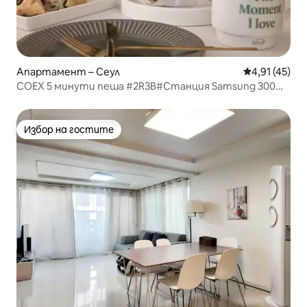
Апартамент – Сеул
Средна оценк
4,91 (45)
COEX 5 минути пеша #2R3B#Станция Samsung 300
м#Lotte World#Удобно място за спане#Станция
Gangnam#Yeongdong Sevrans#Многофункционален
стадион
Избор на гостите
Избор на гостите