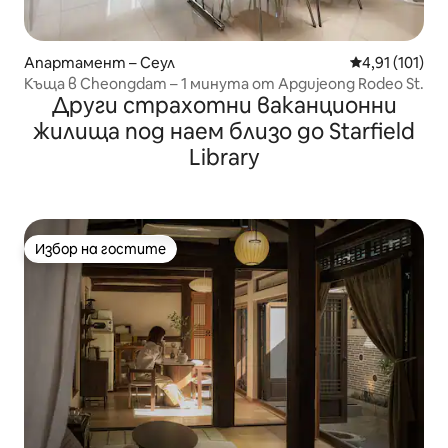
Апартамент – Сеул
Средна оценка
4,91 (101)
Къща в Cheongdam – 1 минута от Apgujeong Rodeo St.
Други страхотни ваканционни
жилища под наем близо до Starfield
Library
Избор на гостите
Избор на гостите