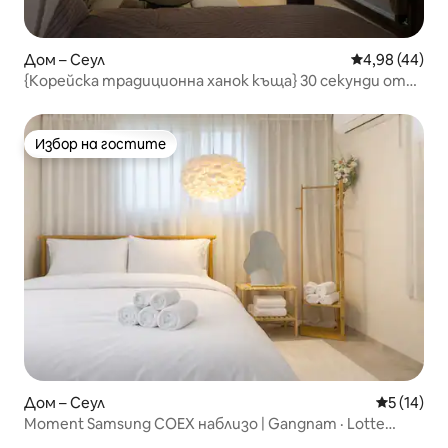
Дом – Сеул
Средна оценк
4,98 (44)
{Корейска традиционна ханок къща} 30 секунди от
спирка Донгмьомьот/Самостоятелна ханок къща за
самостоятелно ползване/DDP/Чонгъечон/Джонгро/
Избрана отлична ханок къща/Максимум 5 души/
Избор на гостите
Избор на гостите
Дом – Сеул
Средна оц
5 (14)
Moment Samsung COEX наблизо | Gangnam · Lotte
World