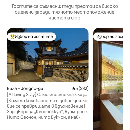
Гостите са съгласни: тези престои са високо
оценени заради тяхното местоположение,
чистота и др.
Избор на гостите
Избор на гости
Най-популярен избор на гостите
Избор на гости
Вила – Jongno-gu
Средна оценка: 5 от 5, 232
5 (232)
[AI Living Stay] Самостоятелна къща
ханок в Буам-дон, ДжонгноㅣWelcome
[Когато колебанието е добре дошло,
Mystics House Романтичен престой в
вие се превръщате в вдъхновение]
ханок
Зад двореца „Кьонбоккун“, Буам-донг.
Нито Сеочон, нито Букчон, а най-
тихият квартал в Сеул. В края на
тази алея имаше частна къща ханок.