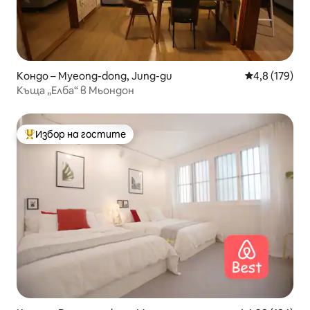
Кондо – Myeong-dong, Jung-gu
Средна оценк
4,8 (179)
Къща „Елба“ в Мьондон
Избор на гостите
Най-популярен избор на гостите