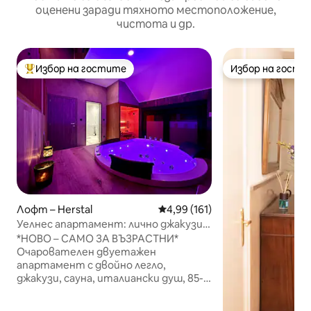
оценени заради тяхното местоположение,
чистота и др.
Избор на гостите
Избор на гости
Най-популярен избор на гостите
Избор на гости
Лофт – Herstal
Средна оценка: 4,99 от 5, 16
4,99 (161)
Уелнес апартамент: лично джакузи и
сауна
*НОВО – САМО ЗА ВЪЗРАСТНИ*
Очарователен двуетажен
апартамент с двойно легло,
джакузи, сауна, италиански душ, 85-
инчов смарт телевизор и запазено
място за паркиране пред входа 🅿️