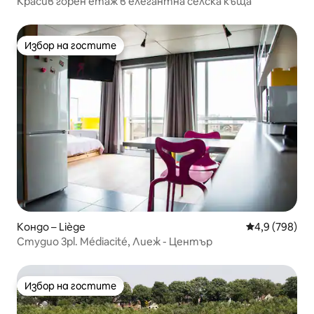
Красив горен етаж в елегантна селска къща
Избор на гостите
Избор на гостите
Кондо – Liège
Средна оценк
4,9 (798)
Студио 3pl. Médiacité, Лиеж - Център
Избор на гостите
Избор на гостите