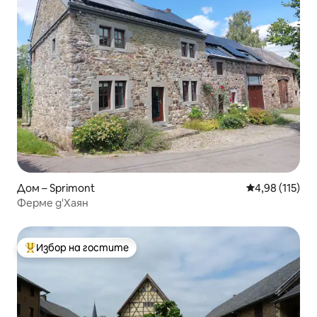
Дом – Sprimont
Средна оценка
4,98 (115)
Ферме д'Хаян
Избор на гостите
Най-популярен избор на гостите