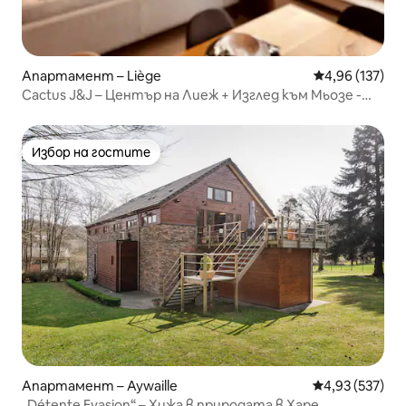
Апартамент – Liège
Средна оценка
4,96 (137)
Cactus J&J – Център на Лиеж + Изглед към Мьозе -
AIRCO
Избор на гостите
Избор на гостите
Апартамент – Aywaille
Средна оценка
4,93 (537)
„Détente Evasion“ – Хижа в природата в Харе