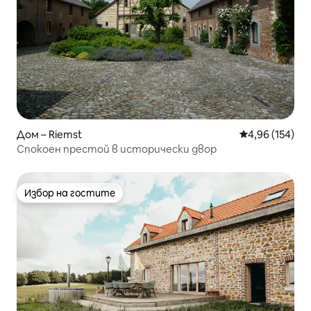
Дом – Riemst
Средна оценка
4,96 (154)
Спокоен престой в исторически двор
Избор на гостите
Избор на гостите