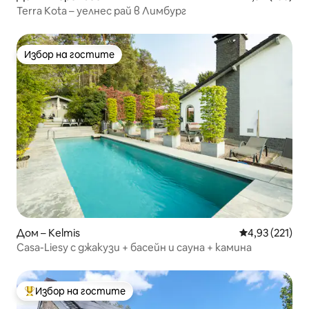
Terra Kota – уелнес рай в Лимбург
Избор на гостите
Избор на гостите
Дом – Kelmis
Средна оценка
4,93 (221)
Casa-Liesy с джакузи + басейн и сауна + камина
Избор на гостите
Най-популярен избор на гостите