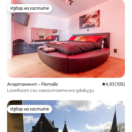
Избор на гостите
Избор на гостите
Апартамент – Flemalle
Средна оценка
4,93 (105)
LoveRoom със самостоятелно джакузи
Избор на гостите
Избор на гостите