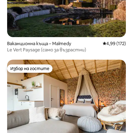
Ваканционна къща – Malmedy
Средна оценка
4,99 (172)
Le Vert Paysage (само за възрастни)
Избор на гостите
Избор на гостите