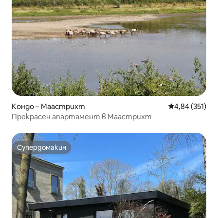
Кондо – Маастрихт
Средна оценка
4,84 (351)
Прекрасен апартамент в Маастрихт
Супердомакин
Супердомакин