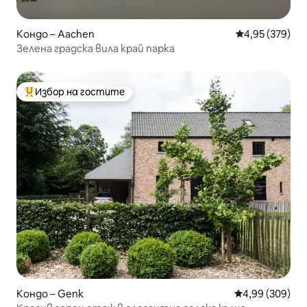
Кондо – Aachen
Средна оценка
4,95 (379)
Зелена градска вила край парка
Избор на гостите
Най-популярен избор на гостите
Кондо – Genk
Средна оценка
4,99 (309)