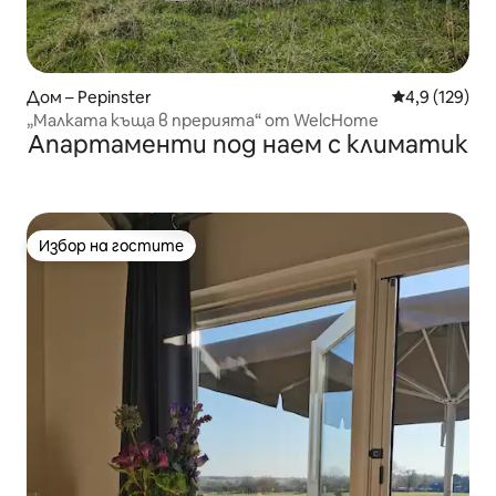
Дом – Pepinster
Средна оценк
4,9 (129)
„Малката къща в прерията“ от WelcHome
Апартаменти под наем с климатик
Избор на гостите
Избор на гостите