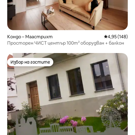
Кондо – Маастрихт
Средна оценка
4,95 (148)
Просторен ЧИСТ център 100m² оборудван + балкон
Избор на гостите
Избор на гостите