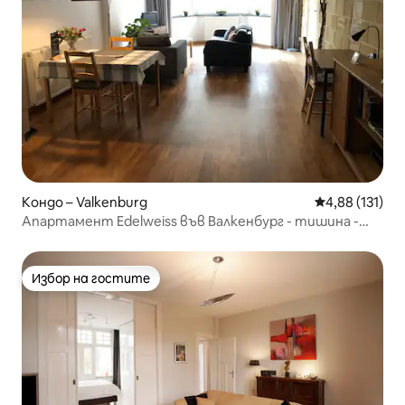
Кондо – Valkenburg
Средна оценка
4,88 (131)
Апартамент Edelweiss във Валкенбург - тишина -
природа
Избор на гостите
Избор на гостите