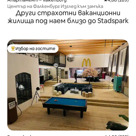
Център на Фалкенбург Изглед към замъка
Други страхотни ваканционни
жилища под наем близо до Stadspark
Избор на гостите
Най-популярен избор на гостите