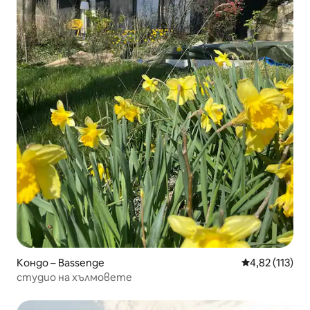
Кондо – Bassenge
Средна оценка
4,82 (113)
студио на хълмовете