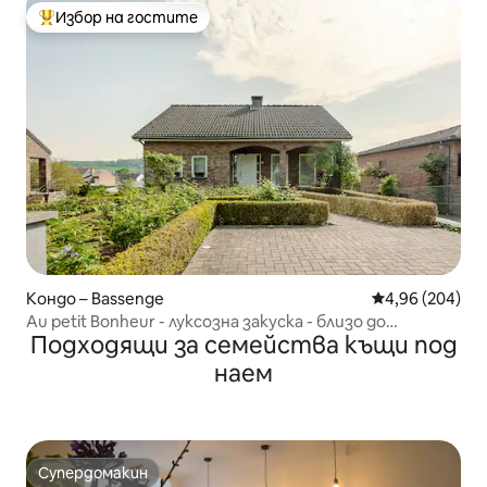
Избор на гостите
Най-популярен избор на гостите
Кондо – Bassenge
Средна оценка
4,96 (204)
Au petit Bonheur - луксозна закуска - близо до
Подходящи за семейства къщи под
Маастрихт
наем
Супердомакин
Супердомакин