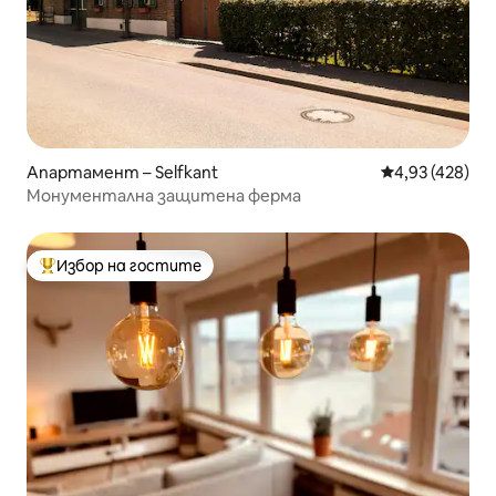
Апартамент – Selfkant
Средна оценка
4,93 (428)
Монументална защитена ферма
Избор на гостите
Най-популярен избор на гостите