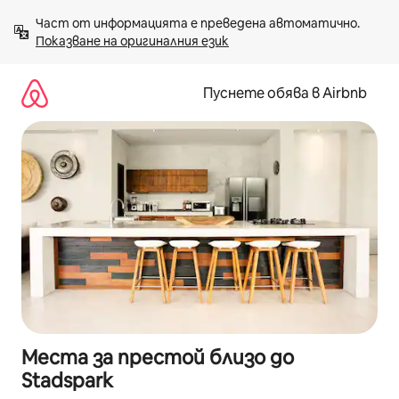
Пропускане
Част от информацията е преведена автоматично. 
към
Показване на оригиналния език
съдържанието
Пуснете обява в Airbnb
Места за престой близо до
Stadspark