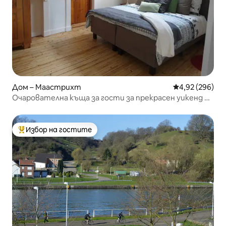
Дом – Маастрихт
Средна оценка
4,92 (296)
Очарователна къща за гости за прекрасен уикенд и
паркинг
Избор на гостите
Най-популярен избор на гостите