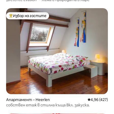
Избор на гостите
Най-популярен избор на гостите
Апартамент – Heerlen
Средна оценка
4,96 (427)
собствен етаж в стилна къща Вкл. закуска.