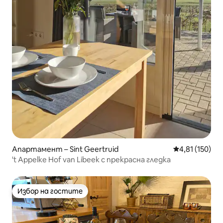
Апартамент – Sint Geertruid
Средна оценка
4,81 (150)
't Appelke Hof van Libeek с прекрасна гледка
Избор на гостите
Избор на гостите