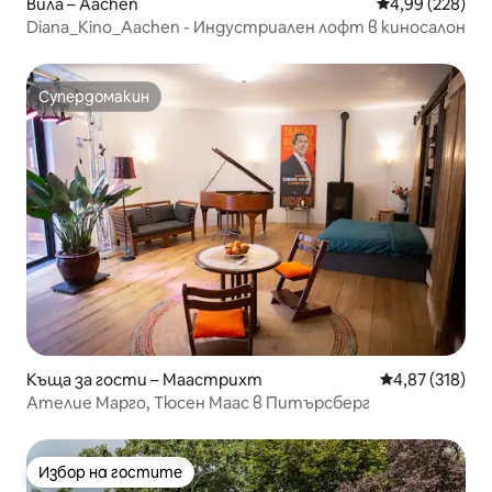
Вила – Aachen
Средна оценка
4,99 (228)
Diana_Kino_Aachen - Индустриален лофт в киносалон
Супердомакин
Супердомакин
Къща за гости – Маастрихт
Средна оценка
4,87 (318)
Ателие Марго, Тюсен Маас в Питърсберг
Избор на гостите
Избор на гостите