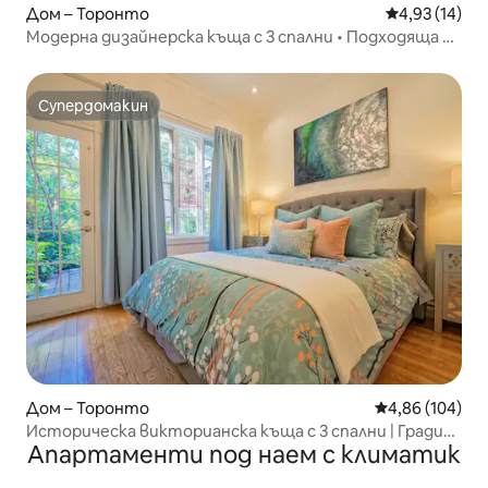
Дом – Торонто
Средна оценк
4,93 (14)
Модерна дизайнерска къща с 3 спални • Подходяща за
работа
Супердомакин
Супердомакин
Дом – Торонто
Средна оценка
4,86 (104)
Историческа викторианска къща с 3 спални | Градина
Апартаменти под наем с климатик
с барбекю и безплатен паркинг