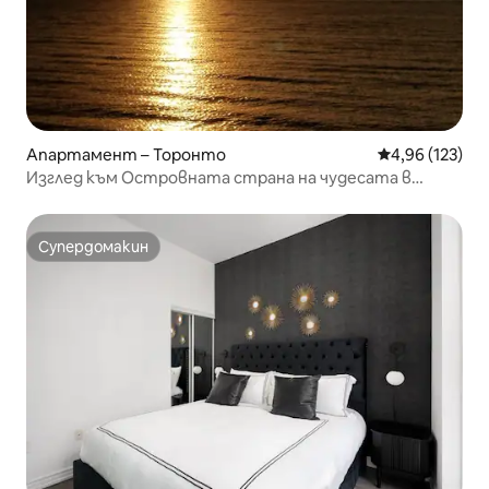
Апартамент – Торонто
Средна оценка
4,96 (123)
Изглед към Островната страна на чудесата в
Торонто
Супердомакин
Супердомакин