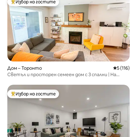
Избор на гостите
Най-популярен избор на гостите
Дом – Торонто
Средна оце
5 (116)
Светъл и просторен семеен дом с 3 спални | На
пешеходно разстояние от метрото
Избор на гостите
Най-популярен избор на гостите