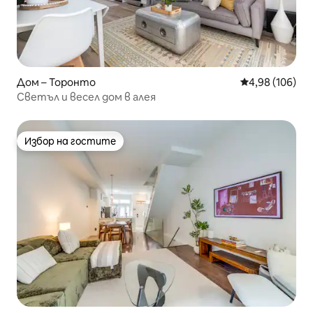
Дом – Торонто
Средна оценка
4,98 (106)
Светъл и весел дом в алея
Избор на гостите
Избор на гостите