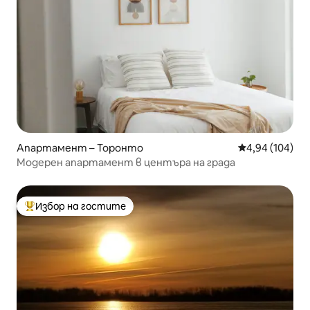
Апартамент – Торонто
Средна оценка
4,94 (104)
Модерен апартамент в центъра на града
Избор на гостите
Най-популярен избор на гостите