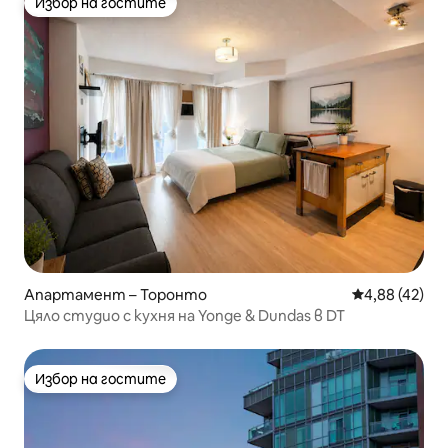
Избор на гостите
Избор на гостите
Апартамент – Торонто
Средна оценк
4,88 (42)
Цяло студио с кухня на Yonge & Dundas в DT
Избор на гостите
Избор на гостите