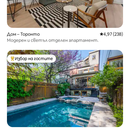
Дом – Торонто
Средна оценка
4,97 (238)
Модерен и светъл отделен апартамент.
Избор на гостите
Най-популярен избор на гостите