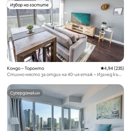
Избор на гостите
Избор на гостите
Кондо – Торонто
Средна оценка
4,94 (235)
Стилно място за отдих на 40-ия етаж ~ Изглед към
Си Ен Тауър и езерото
Супердомакин
Супердомакин