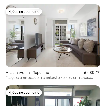
към Торонто
Избор на гостите
Избор на гостите
Апартамент – Торонто
Средна оценк
4,88 (17)
Градска атмосфера на няколко крачки от пазара
„Сейнт Лорънс“
Избор на гостите
Избор на гостите