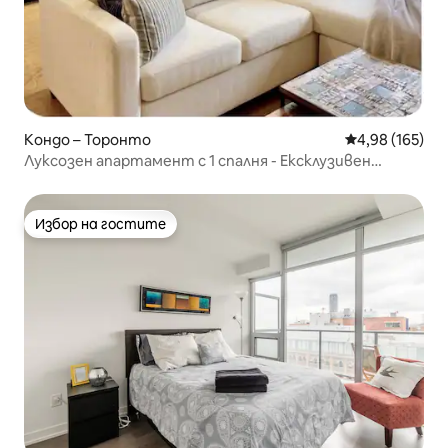
Кондо – Торонто
Средна оценка
4,98 (165)
Луксозен апартамент с 1 спалня - Ексклузивен
апартамент на площад „Кленовия лист“
Избор на гостите
Избор на гостите