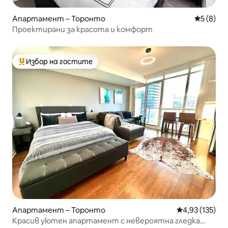
Апартамент – Торонто
Средна о
5 (8)
Проектирани за красота и комфорт
Избор на гостите
Най-популярен избор на гостите
Апартамент – Торонто
Средна оценка
4,93 (135)
Красив уютен апартамент с невероятна гледка