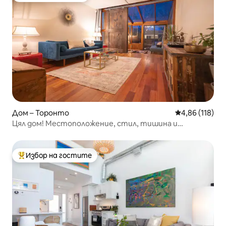
Дом – Торонто
Средна оценка
4,86 (118)
Цял дом! Местоположение, стил, тишина и
характер.
Избор на гостите
Най-популярен избор на гостите