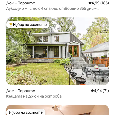
Дом – Торонто
Средна оценка
4,99 (185)
Луксозно място с 4 спални: отворено 365 дни –
отопляем басейн и джакузи
Избор на гостите
Най-популярен избор на гостите
Дом – Торонто
Средна оценк
4,94 (71)
Къщата на Джон на острова
Избор на гостите
Избор на гостите