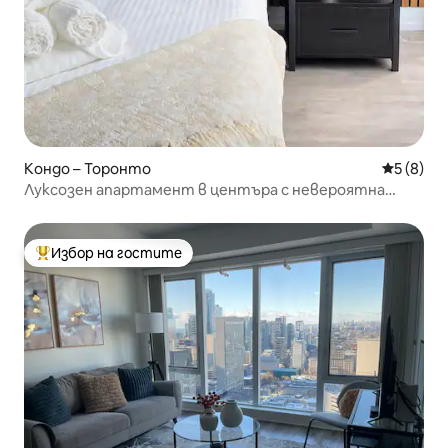
Кондо – Торонто
Средна о
5 (8)
Луксозен апартамент в центъра с невероятна
гледка
Избор на гостите
Най-популярен избор на гостите