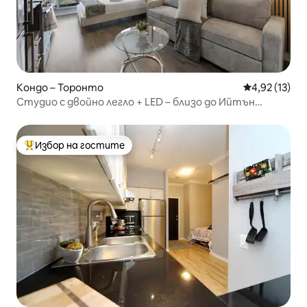
Кондо – Торонто
Средна оценк
4,92 (13)
Студио с двойно легло + LED – близо до Ийтън
Център!
Избор на гостите
Най-популярен избор на гостите