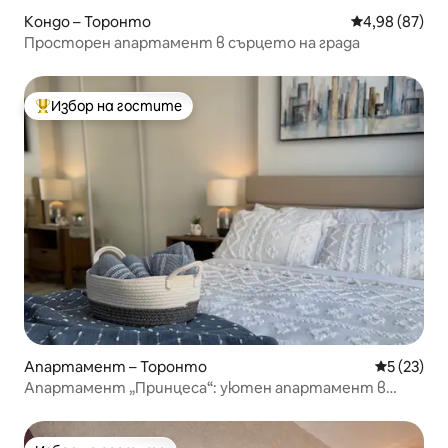
Кондо – Торонто
Средна оценк
4,98 (87)
Просторен апартамент в сърцето на града
Избор на гостите
Най-популярен избор на гостите
Апартамент – Торонто
Средна оц
5 (23)
Апартамент „Принцеса“: уютен апартамент в
стария град на Торонто