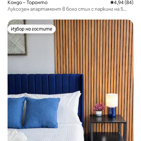
Кондо – Торонто
Средна оценк
4,94 (84)
Луксозен апартамент в бохо стил с паркинг на 5
минути с кола до Си Ен Тауър
Избор на гостите
Избор на гостите