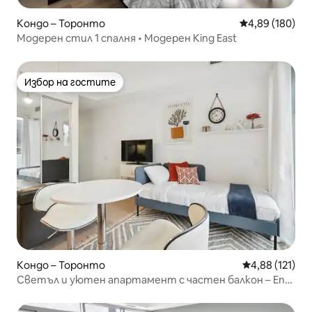
Кондо – Торонто
Средна оценка
4,89 (180)
Модерен стил 1 спалня • Модерен King East
Избор на гостите
Избор на гостите
Кондо – Торонто
Средна оценка
4,88 (121)
Светъл и уютен апартамент с частен балкон – Ent.
Dist