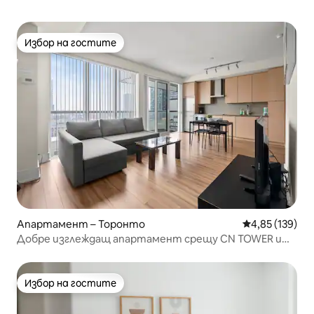
Избор на гостите
Избор на гостите
Апартамент – Торонто
Средна оценка
4,85 (139)
Добре изглеждащ апартамент срещу CN TOWER и
MTCC
Избор на гостите
Избор на гостите