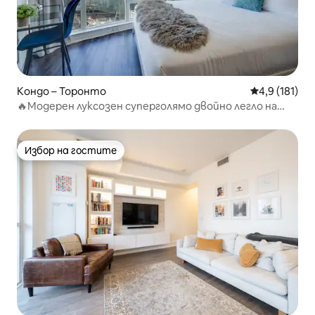
Кондо – Торонто
Средна оценк
4,9 (181)
🔥Модерен луксозен суперголямо двойно легло на
висок етаж с изглед към града
Избор на гостите
Избор на гостите