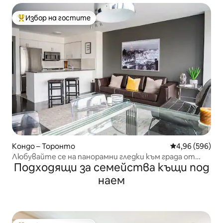
Избор на гостите
Най-популярен избор на гостите
Кондо – Торонто
Средна оценка
4,96 (596)
Любувайте се на панорамни гледки към града от
Подходящи за семейства къщи под
изискан апартамент
наем