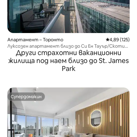
Апартамент – Торонто
Средна оценка
4,89 (125)
Луксозен апартамент близо до Си Ен Тауър/Скотия
Други страхотни ваканционни
Арена с паркинг
жилища под наем близо до St. James
Park
Супердомакин
Супердомакин