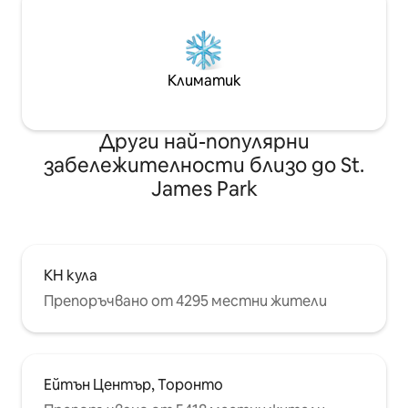
Климатик
Други най-популярни
забележителности близо до St.
James Park
КН кула
Препоръчвано от 4295 местни жители
Ейтън Център, Торонто