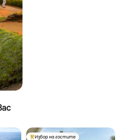
вас
Избор на гостите
тите
Най-популярен избор на гостите