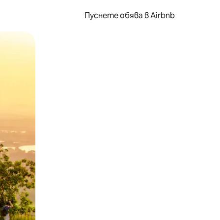
Пуснете обява в Airbnb
окосване или плъзгане.