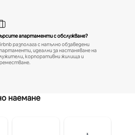
ърсите апартаменти с обслужване?
irbnb разполага с напълно обзаведени
партаменти, идеални за настаняване на
лужители, корпоративни жилища и
реместване.
но наемане