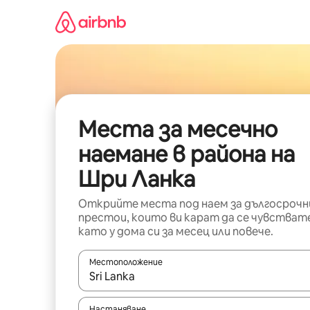
Пропускане
към
съдържанието
Места за месечно
наемане в района на
Шри Ланка
Открийте места под наем за дългосрочн
престои, които ви карат да се чувстват
като у дома си за месец или повече.
Местоположение
Когато резултатите се покажат, използвайт
Настаняване