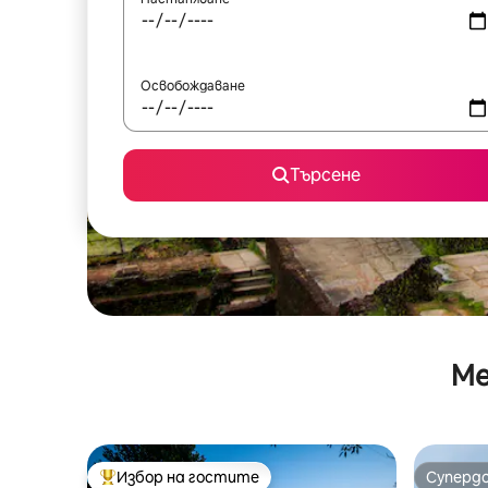
Освобождаване
Търсене
Ме
Избор на гостите
Суперд
Най-популярен избор на гостите
Суперд