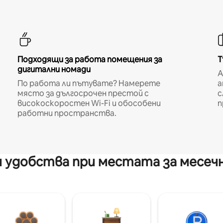
Подходящи за работа помещения за
Т
дигитални номади
A
По работа ли пътувате? Намерете
а
място за дългосрочен престой с
с
високоскоростен Wi-Fi и обособени
п
работни пространства.
 удобства при местата за месеч