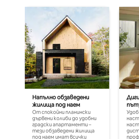
Напълно обзаведени
Диг
жилища под наем
път
От спокойни планински
Удоб
дървени колиби до удобни
наст
градски апартаменти –
наст
тези обзаведени жилища
дист
под наем имат всички
проф