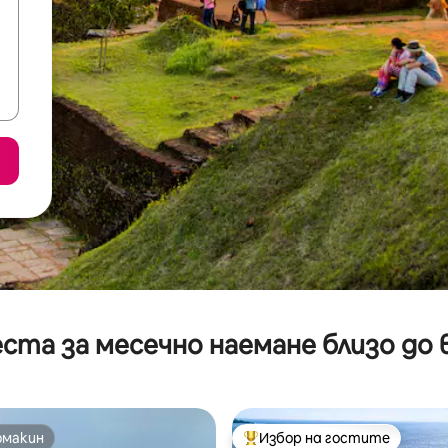
ста за месечно наемане близо до 
омакин
Избор на гостите
омакин
Най-популярен избор на гос