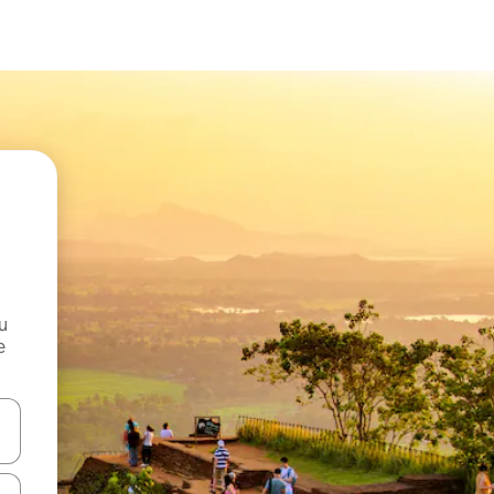
и
е
е клавишите със стрелки нагоре и надолу или навигирайте с д