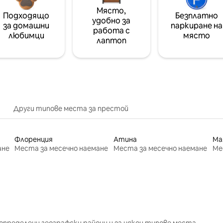
Място,
Подходящо
Безплатно
удобно за
за домашни
паркиране на
работа с
любимци
място
лаптоп
Други типове места за престой
Флоренция
Атина
Ма
ане
Места за месечно наемане
Места за месечно наемане
Ме
определени географски райони и за някои типове места.