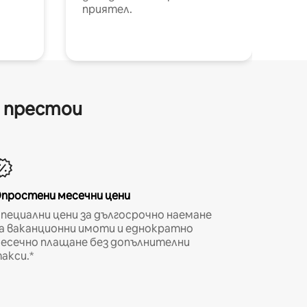
приятел.
и престои
простени месечни цени
пециални цени за дългосрочно наемане
а ваканционни имоти и еднократно
есечно плащане без допълнителни
акси.*