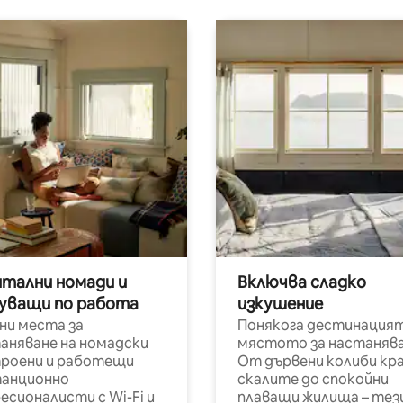
итални номади и
Включва сладко
уващи по работа
изкушение
ни места за
Понякога дестинацият
аняване на номадски
мястото за настанява
роени и работещи
От дървени колиби кр
анционно
скалите до спокойни
есионалисти с Wi-Fi и
плаващи жилища – тез