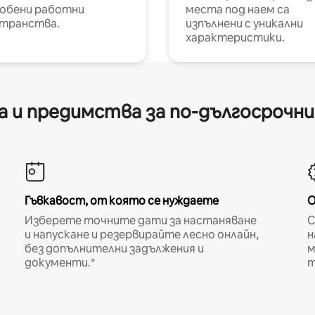
обени работни
места под наем са
транства.
изпълнени с уникални
характеристики.
 и предимства за по-дългосрочн
Гъвкавост, от която се нуждаете
О
Изберете точните дати за настаняване
С
и напускане и резервирайте лесно онлайн,
н
без допълнителни задължения и
м
документи.*
т