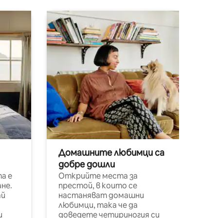
Домашните любимци са
добре дошли
а е
Открийте места за
не.
престой, в които се
ай
настаняват домашни
любимци, така че да
и
доведете четириногия си