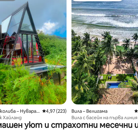
от 5, 22 отзива
колиба – Нувара-
Средна оценка: 4,97 от 5, 223 отзива
4,97 (223)
Вила – Велигама
С
ж Хайланд
Вила с басейн на първа линия
ашен уют и страхотни месечни 
плажа.