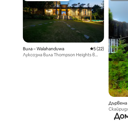
Вила – Walahanduwa
Средна оценка: 5 
5 (22)
Луксозна вила Thompson Heights в
Гале
Дървена 
Елія
Скайрид
Дом