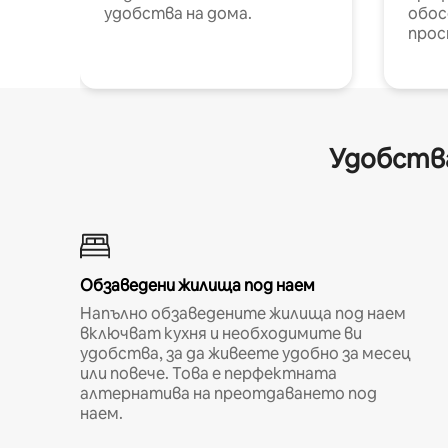
удобства на дома.
обос
прос
Удобства
Обзаведени жилища под наем
Напълно обзаведените жилища под наем
включват кухня и необходимите ви
удобства, за да живеете удобно за месец
или повече. Това е перфектната
алтернатива на преотдаването под
наем.