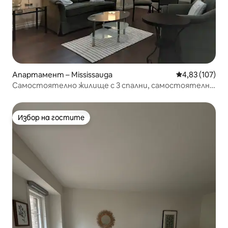
Апартамент – Mississauga
Средна оценка
4,83 (107)
Самостоятелно жилище с 3 спални, самостоятелна
пералня и 2 паркоместа
Избор на гостите
Избор на гостите