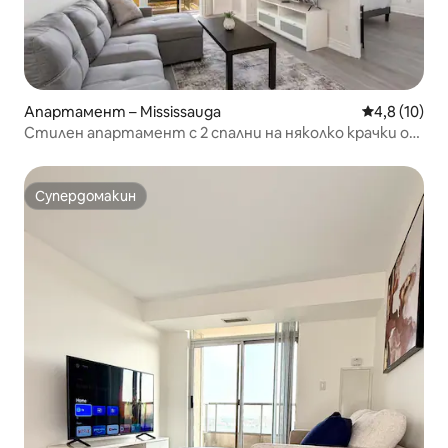
Апартамент – Mississauga
Средна оцен
4,8 (10)
Стилен апартамент с 2 спални на няколко крачки от
Square One и центъра
Супердомакин
Супердомакин