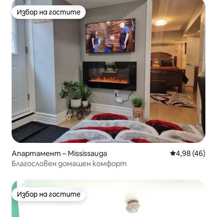
Избор на гостите
Избор на гостите
Апартамент – Mississauga
Средна оценк
4,98 (46)
Благословен домашен комфорт
Избор на гостите
Избор на гостите