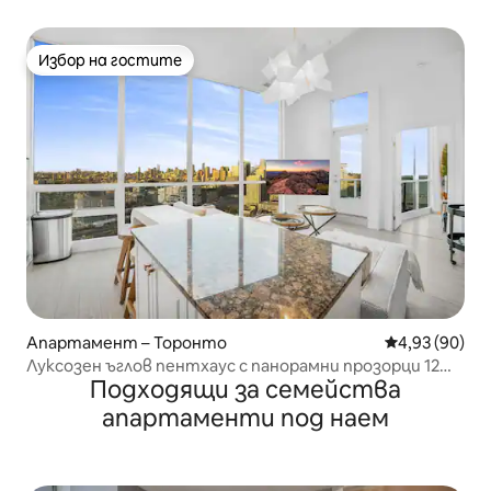
Торонто
Избор на гостите
Избор на гостите
Апартамент – Торонто
Средна оценк
4,93 (90)
Луксозен ъглов пентхаус с панорамни прозорци 12
Подходящи за семейства
фута
апартаменти под наем