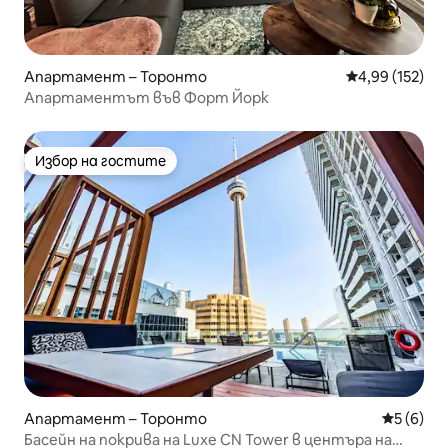
Апартамент – Торонто
Средна оценка
4,99 (152)
Апартаментът във Форт Йорк
Избор на гостите
Избор на гостите
Апартамент – Торонто
Средна о
5 (6)
Басейн на покрива на Luxe CN Tower в центъра на