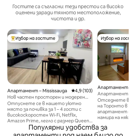
Гостите са съгласни: тези престои са високо
оценени заради тяхното местоположение,
чистота и др.
Избор на гостите
Избор на гости
Най-популярен избор на гостите
Избор на гости
Апартамент – 
Апартамент – Mississauga
Средна оценка: 4,9 от 5, 103
4,9 (103)
Апартамент с н
Нов частен просторен и модерен
към хоризонта, 
Отседнете в съ
апартамент близо до Square One
Отпуснете се в нашето уютно
Си Ен Тауър
на Торонто в то
място за почивка за 1 – 4 гости с
апартамент с ед
високоскоростен Wi-Fi, Netflix,
намира на няколк
Amazon Prime, легло с размер Queen
Тауър, „Роджърс
Популярни удобства за
size и разтегателен диван.
крайбрежието.
Характеристиките включват
апартаменти под наем близо до
разполага с удоб