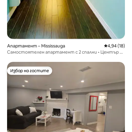
Апартамент – Mississauga
Средна оценк
4,94 (18)
Самостоятелен апартамент с 2 спални • Център на
Мисисауга • Безплатен паркинг
Избор на гостите
Избор на гостите