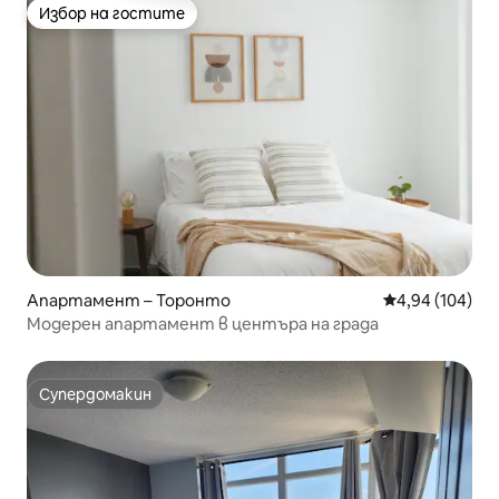
Избор на гостите
Избор на гостите
Апартамент – Торонто
Средна оценка
4,94 (104)
Модерен апартамент в центъра на града
Супердомакин
Супердомакин