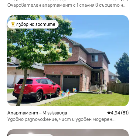
Очарователен апартамент с 1 спалня в сърцето на
Мисисауга
Избор на гостите
Най-популярен избор на гостите
Апартамент – Mississauga
Средна оценк
4,94 (81)
Удобно разположение, чист и удобен модерен
технологичен дом с безплатно паркомясто