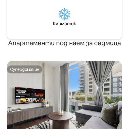
Климатик
Апартаменти под наем за седмица
Супердомакин
Супердомакин