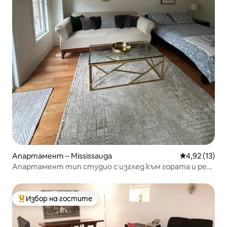
Апартамент – Mississauga
Средна оценк
4,92 (13)
Апартамент тип студио с изглед към гората и река
Кредит
Избор на гостите
Най-популярен избор на гостите