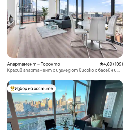
Апартамент – Торонто
Средна оценка
4,89 (109)
Красив апартамент с изглед от високо с басейн и
безплатно паркиране
Избор на гостите
Най-популярен избор на гостите