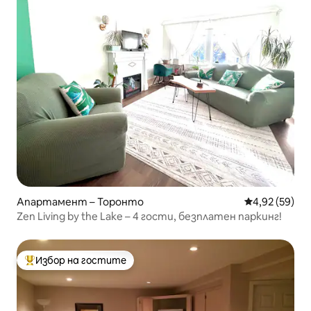
Апартамент – Торонто
Средна оценк
4,92 (59)
Zen Living by the Lake – 4 гости, безплатен паркинг!
Избор на гостите
Най-популярен избор на гостите