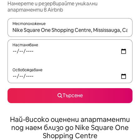
Намерете и резервирайте уникални
апартаменти в Airbnb
Местоположение
Когато резултатите се покажат, използвайте клавишите 
Настаняване
Освобождаване
Търсене
Най-високо оценени апартаменти
под наем близо до Nike Square One
Shopping Centre