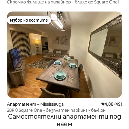
Скромно жилище на дизайнер – близо до Square One!
Избор на гостите
Избор на гостите
Апартамент – Mississauga
Средна оценк
4,88 (49)
2BR в Square One - безплатен паркинг - балкон
Самостоятелни апартаменти под
наем