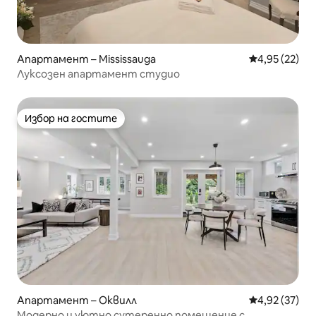
Апартамент – Mississauga
Средна оценк
4,95 (22)
Луксозен апартамент студио
Избор на гостите
Избор на гостите
Апартамент – Оквилл
Средна оценк
4,92 (37)
Модерно и уютно сутеренно помещение с