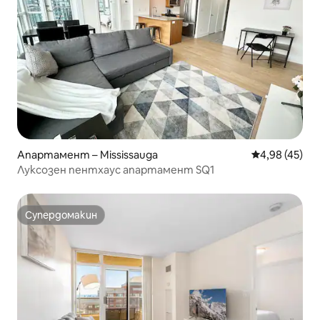
Апартамент – Mississauga
Средна оценк
4,98 (45)
Луксозен пентхаус апартамент SQ1
Супердомакин
Супердомакин