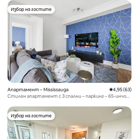
Избор на гостите
Избор на гостите
Апартамент – Mississauga
Средна оценк
4,95 (63)
Стилен апартамент с 3 спални – паркинг – 65-инчов
телевизор
Избор на гостите
Избор на гостите