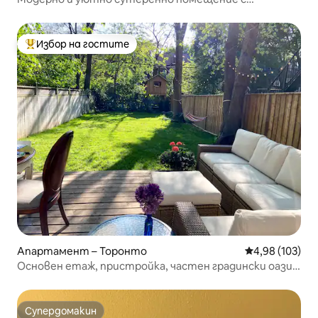
живописни гледки
Избор на гостите
Най-популярен избор на гостите
Апартамент – Торонто
Средна оценка
4,98 (103)
Основен етаж, пристройка, частен градински оазис,
добре дошли кучета!
Супердомакин
Супердомакин