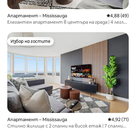
Апартамент – Mississauga
Средна оценк
4,88 (49)
Елегантен апартамент в центъра на града | 4 легла
+ паркинг
Избор на гостите
Избор на гостите
Апартамент – Mississauga
Средна оценк
4,92 (71)
Стилно жилище с 2 спални на висок етаж | 7 спални
места | YYZ