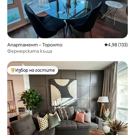
Апартамент – Торонто
Средна оценка
4,98 (133)
Фермерската къща
Избор на гостите
Най-популярен избор на гостите