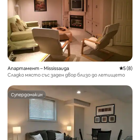
Апартамент – Mississauga
Средна о
5 (8)
Сладко място със заден двор близо до летището
Супердомакин
Супердомакин