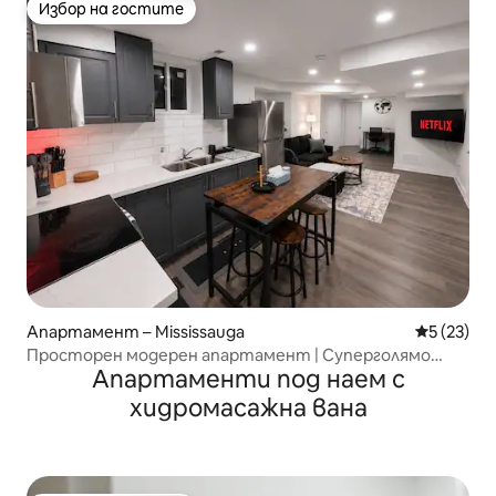
Избор на гостите
Избор на гостите
Апартамент – Mississauga
Средна оц
5 (23)
Просторен модерен апартамент | Суперголямо
Апартаменти под наем с
двойно легло + работно пространство
хидромасажна вана