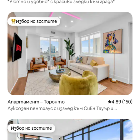
*Уютно и удобно* с красиви гледки към града*
Избор на гостите
Най-популярен избор на гостите
Апартамент – Торонто
Средна оценка
4,89 (150)
Луксозен пентхаус с изглед към СиЕн Тауър и
езерото, за 10 души
Избор на гостите
Избор на гостите