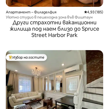
Апартамент – Филаделфия
Средна оценка
4,93 (185)
Уютно студио в пешеходна зона във Фиштаун
Други страхотни ваканционни
жилища под наем близо до Spruce
Street Harbor Park
Избор на гостите
Най-популярен избор на гостите