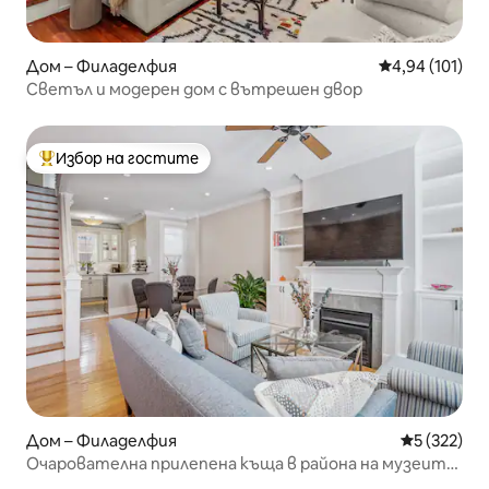
Дом – Филаделфия
Средна оценка
4,94 (101)
Светъл и модерен дом с вътрешен двор
Избор на гостите
Най-популярен избор на гостите
Дом – Филаделфия
Средна оце
5 (322)
Очарователна прилепена къща в района на музеите
във Филаделфия с 5 звезди