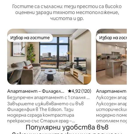
Гостите са съгласни: тези престои са високо
оценени заради тяхното местоположение,
чистота и др.
Избор на гостите
Избор на гости
Избор на гостите
Избор на гости
Апартамент – Филаделф
Средна оценка: 4,92 от 5, 120
4,92 (120)
Апартамент – 
ия
ия
Безупречен апартамент с 1 спалня и
Луксозен апарт
тераса на покрива|Старият град|
2 спални/2 бани с
Завършете изживяването си във
Луксозен апарта
Първокласна гледка
фитнес зала
Филаделфия в The Edison. Тази
историческия Ст
модерна сграда контрастира
модерно помещен
прекрасно със Стария град –
отопляем под и 
Популярни удобства във
известен като най-историческия
основната баня, 
квадратен километър в страната.
Жулиета с изгле