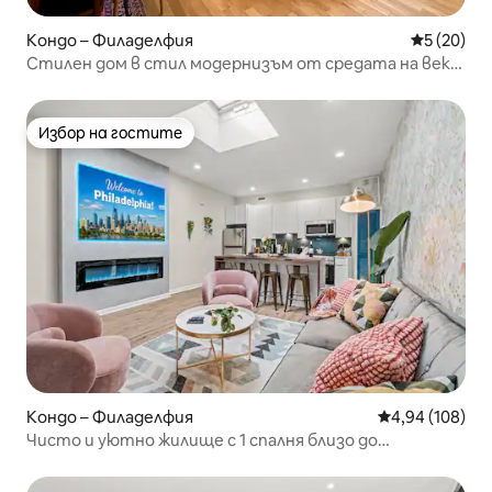
Кондо – Филаделфия
Средна оц
5 (20)
Стилен дом в стил модернизъм от средата на века
с кът за разговори и камина
Избор на гостите
Избор на гостите
Кондо – Филаделфия
Средна оценка
4,94 (108)
Чисто и уютно жилище с 1 спалня близо до
Либърти Бел и Ривърфронт