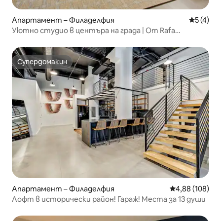
Апартамент – Филаделфия
Средна о
5 (4)
Уютно студио в центъра на града | От Rafa
Properties
Супердомакин
Супердомакин
Апартамент – Филаделфия
Средна оценка
4,88 (108)
Лофт в исторически район! Гараж! Места за 13 души