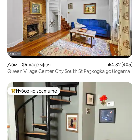
Дом – Филаделфия
Средна оценка
4,82 (405)
Queen Village Center City South St Разходка до водата
Избор на гостите
Най-популярен избор на гостите