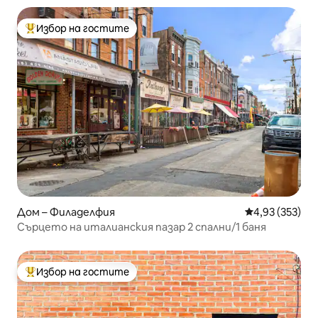
Избор на гостите
Най-популярен избор на гостите
Дом – Филаделфия
Средна оценка
4,93 (353)
Сърцето на италианския пазар 2 спални/1 баня
Избор на гостите
Най-популярен избор на гостите