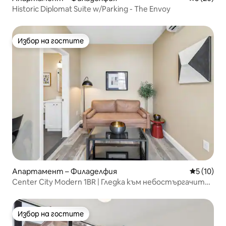
Historic Diplomat Suite w/Parking - The Envoy
Избор на гостите
Избор на гостите
Апартамент – Филаделфия
Средна оц
5 (10)
Center City Modern 1BR | Гледка към небостъргачите |
53
Избор на гостите
Избор на гостите