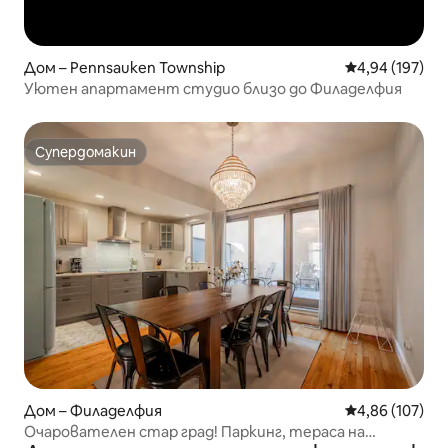
Дом – Pennsauken Township
Средна оценка
4,94 (197)
Уютен апартамент студио близо до Филаделфия
Супердомакин
Супердомакин
Дом – Филаделфия
Средна оценка
4,86 (107)
Очарователен стар град! Паркинг, тераса на