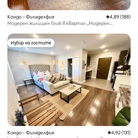
Кондо – Филаделфия
Средна оценка
4,89 (188)
Модерен жилищен блок в квартал „Модерен
квартал“
Избор на гостите
Избор на гостите
Кондо – Филаделфия
Средна оценка
4,92 (131)