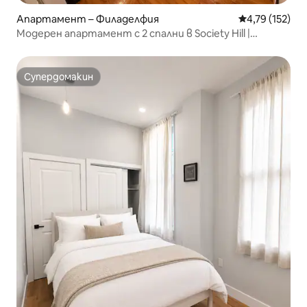
Апартамент – Филаделфия
Средна оценка
4,79 (152)
Модерен апартамент с 2 спални в Society Hill |
Централна Филаделфия
Супердомакин
Супердомакин