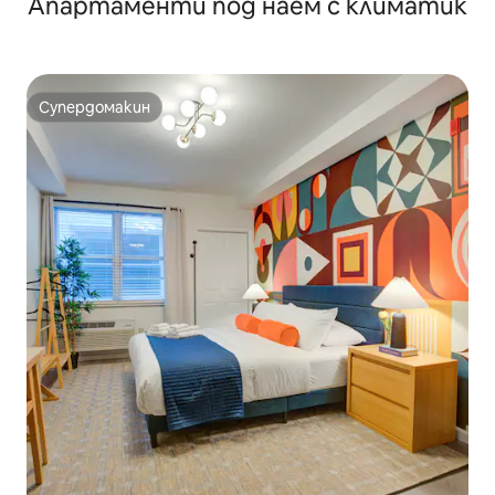
Апартаменти под наем с климатик
покрива и вътре!
Супердомакин
Супердомакин