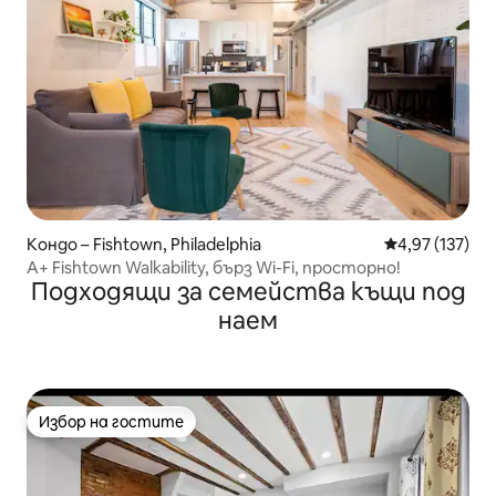
Кондо – Fishtown, Philadelphia
Средна оценка
4,97 (137)
A+ Fishtown Walkability, бърз Wi-Fi, просторно!
Подходящи за семейства къщи под
наем
Избор на гостите
Избор на гостите