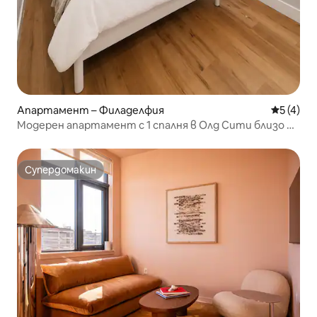
Апартамент – Филаделфия
Средна о
5 (4)
Модерен апартамент с 1 спалня в Олд Сити близо до
Пенс Ландинг
Супердомакин
Супердомакин