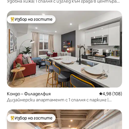
Удобна хижа| 1 спалня с изглед към града в центъра
на града
Избор на гостите
Най-популярен избор на гостите
Кондо – Филаделфия
Средна оценка
4,98 (108)
Дизайнерски апартамент с 1 спалня с паркинг |
Музеи • Център на града
Избор на гостите
Най-популярен избор на гостите