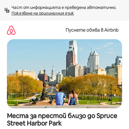
Пропускане
Част от информацията е преведена автоматично. 
към
Показване на оригиналния език
съдържанието
Пуснете обява в Airbnb
Места за престой близо до Spruce
Street Harbor Park