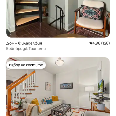
Дом – Филаделфия
Средна оценка
4,98 (128)
Бейнбридж Тринити
Избор на гостите
Избор на гостите