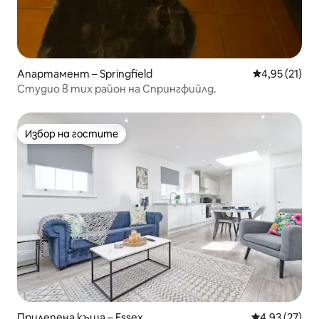
Апартамент – Springfield
Средна оценк
4,95 (21)
Студио в тих район на Спрингфийлд.
Избор на гостите
Избор на гостите
Прилепена къща – Essex
Средна оценк
4,93 (27)