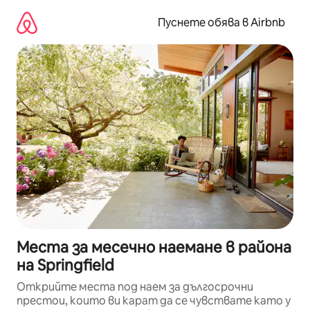
Пропускане
към
Пуснете обява в Airbnb
съдържанието
Места за месечно наемане в района
на Springfield
Открийте места под наем за дългосрочни
престои, които ви карат да се чувствате като у