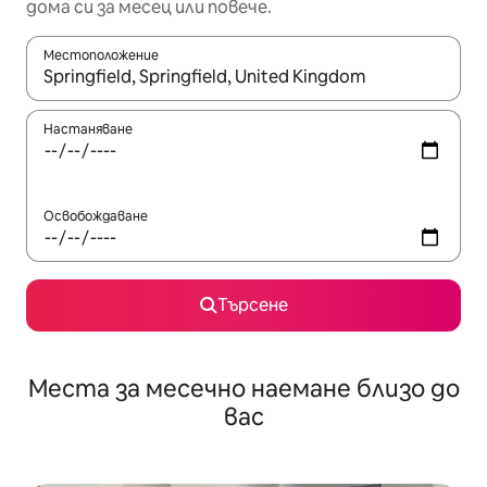
дома си за месец или повече.
Местоположение
Когато резултатите се покажат, използвайте клавишите 
Настаняване
Освобождаване
Търсене
Места за месечно наемане близо до
вас