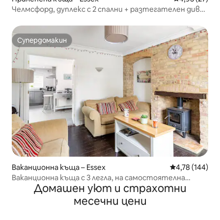
Челмсфорд, дуплекс с 2 спални + разтегателен диван
– за изпълнители
Супердомакин
Супердомакин
Ваканционна къща – Essex
Средна оценка
4,78 (144)
Ваканционна къща с 3 легла, на самостоятелна
Домашен уют и страхотни
спокойна алея.
месечни цени