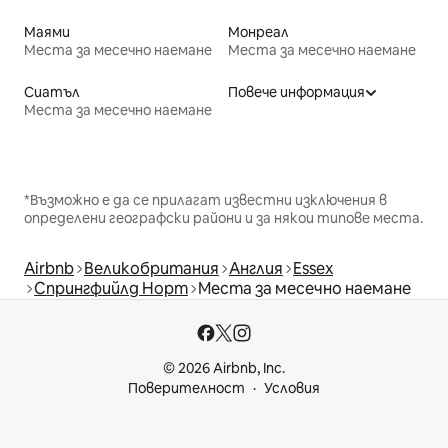
Маями
Монреал
Места за месечно наемане
Места за месечно наемане
Сиатъл
Повече информация
Места за месечно наемане
*Възможно е да се прилагат известни изключения в
определени географски райони и за някои типове места.
Airbnb
Великобритания
Англия
Essex
Спрингфийлд Норт
Места за месечно наемане
© 2026 Airbnb, Inc.
Поверителност
Условия