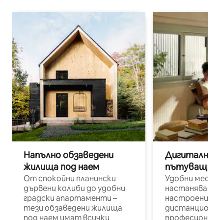
Напълно обзаведени
Дигитални н
жилища под наем
пътуващи п
От спокойни планински
Удобни места
дървени колиби до удобни
настаняване 
градски апартаменти –
настроени и
тези обзаведени жилища
дистанционн
под наем имат всички
професионалис