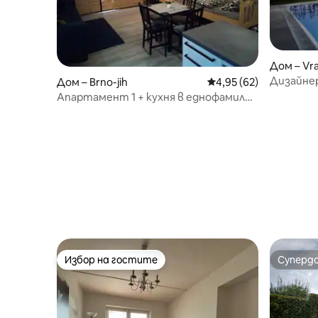
Дом – Vra
Дизайнер
Дом – Brno-jih
Средна оценка: 4,95 
4,95 (62)
Апартамент 1 + кухня в еднофамилна
къща близо до центъра.
Избор на гостите
Суперд
Избор на гостите
Суперд