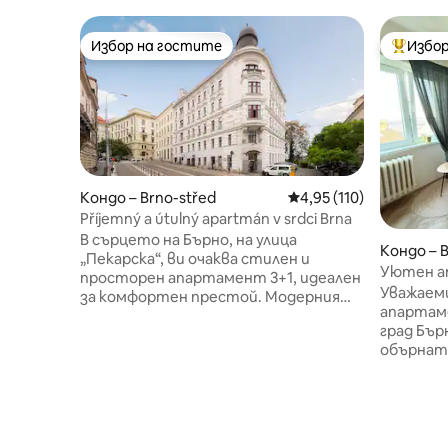
Избор на гостите
Избор
Избор на гостите
Най-поп
Кондо – Brno-střed
Средна оценка: 4,95 о
4,95 (110)
Příjemný a útulný apartmán v srdci Brna
В сърцето на Бърно, на улица
Кондо – B
„Пекарска“, ви очаква стилен и
Уютен а
просторен апартамент 3+1, идеален
града | Ú
Уважаеми
за комфортен престой. Модерният
апартаме
дизайн, качествените материали и
град Бъ
уютната атмосфера създават
обърнат
уникална среда. Апартаментът
на сград
предлага две отделни стаи,
безопасен. Вътре мож
отворена просторна всекидневна с
намерите
разтегателен диван, напълно
престоя 
оборудвана кухня с кафемашина,
интернет