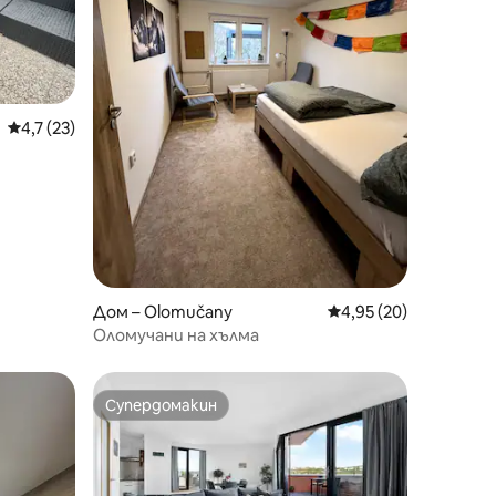
Средна оценка: 4,7 от 5, 23 отзива
4,7 (23)
Дом – Olomučany
Средна оценка: 4,95
4,95 (20)
Оломучани на хълма
Супердомакин
Супердомакин