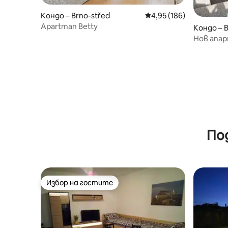
Кондо – Brno-střed
Средна оценка: 4,95 о
4,95 (186)
Apartman Betty
Кондо – B
Нов апар
По
Избор на гостите
Избор на гостите