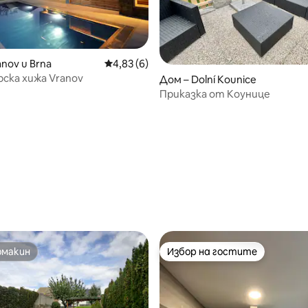
nov u Brna
Средна оценка: 4,83 от 5, 6 отзива
4,83 (6)
ска хижа Vranov
от 5, 62 отзива
Дом – Dolní Kounice
Приказка от Коунице
омакин
Избор на гостите
омакин
Избор на гостите