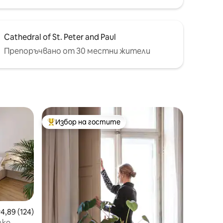
Cathedral of St. Peter and Paul
Препоръчвано от 30 местни жители
Избор на гостите
Най-популярен избор на гостите
редна оценка: 4,89 от 5, 124 отзива
4,89 (124)
лко