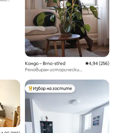
Кондо – Brno-střed
Средна оценка: 4,94 
4,94 (256)
Реновиран исторически
апартамент в центъра на Бърно
Избор на гостите
тите
Най-популярен избор на гостите