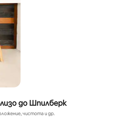
близо до Шпилберк
оложение, чистота и др.