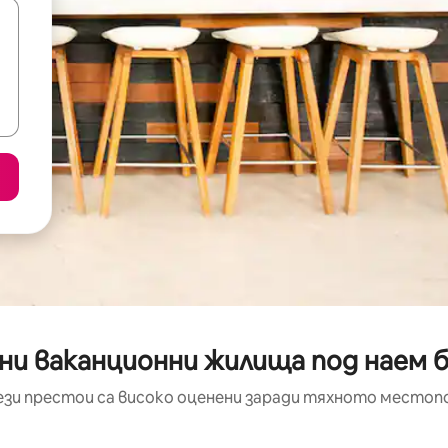
ни ваканционни жилища под наем 
ези престои са високо оценени заради тяхното местоп