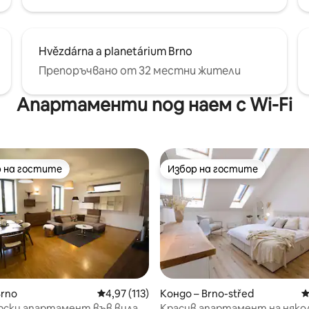
Hvězdárna a planetárium Brno
Препоръчвано от 32 местни жители
Апартаменти под наем с Wi-Fi
 на гостите
Избор на гостите
улярен избор на гостите
Избор на гостите
Brno
Средна оценка: 4,97 от 5, 113 отзива
4,97 (113)
Кондо – Brno-střed
С
рски апартамент във вила
Красив апартамент на няко