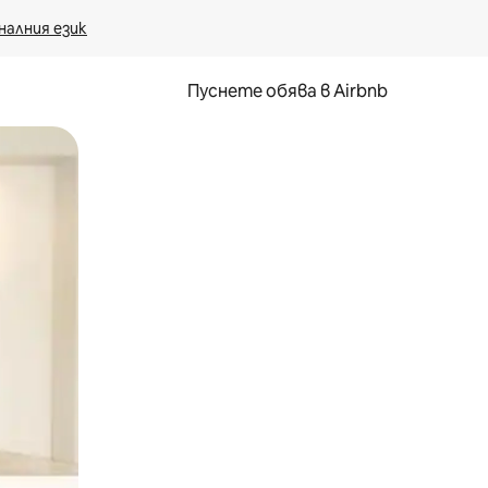
налния език
Пуснете обява в Airbnb
окосване или плъзгане.