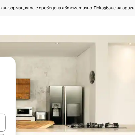
 информацията е преведена автоматично. 
Показване на ориги
е клавишите със стрелки нагоре и надолу или навигирайте с д