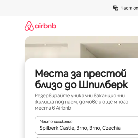
Пропускане
Част от
към
съдържанието
Места за престой
близо до Шпилберк
Резервирайте уникални ваканционни
жилища под наем, домове и още много
места в Airbnb
Местоположение
Когато резултатите се покажат, използвайт